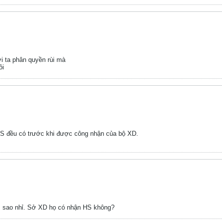
i ta phân quyền rùi mà
ôi
GS đều có trước khi được công nhận của bộ XD.
ì sao nhỉ. Sở XD họ có nhận HS không?