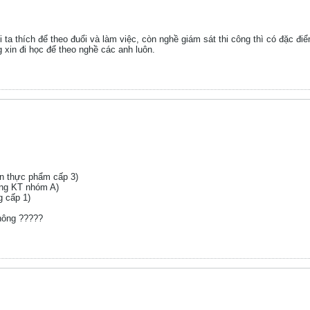
ta thích để theo đuổi và làm việc, còn nghề giám sát thi công thì có đặc đ
g xin đi học để theo nghề các anh luôn.
ến thực phẩm cấp 3)
ầng KT nhóm A)
g cấp 1)
không ?????