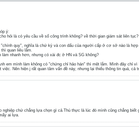
góp ý:
ho hỏi là có yêu cầu về số công trình không? về thời gian giám sát liên tục?
à "chính quy", nghĩa là chứ ký và con dấu của người cấp ở cơ sở nào là hợp
thì quan liêu lắm.
ỉnh làm nhanh hơn, nhưng có xài đc ở HN và SG không?
 Anh em mình làm không có "chứng chỉ hảo hán" thì mệt lắm. Mình đây chỉ vì 
 việc. Nên hiện j rất quan tâm vấn đề này, nhưng lại thiếu thông tin quá, cả t
o nghiệp chứ chẳng lựa chọn gì cả.Thú thực là lúc đó mình cũng chẳng biết g
mấy ai lựa.