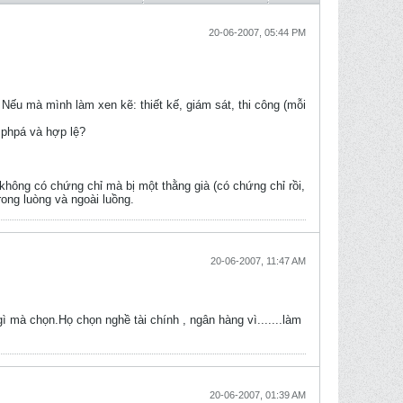
20-06-2007, 05:44 PM
 Nếu mà mình làm xen kẽ: thiết kế, giám sát, thi công (mỗi
 phpá và hợp lệ?
không có chứng chỉ mà bị một thằng già (có chứng chỉ rồi,
rong luòng và ngoài luồng.
20-06-2007, 11:47 AM
ì mà chọn.Họ chọn nghề tài chính , ngân hàng vì.......làm
20-06-2007, 01:39 AM