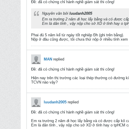
Ðề: đã có chứng chỉ hành nghề giám sát thi công!
Nguyên văn bởi
luudanh2005
Em ra trường 2 năm đi học lấy bằng và có được cấ
Em là dân tỉnh , vậy nộp cho sở XD ở tỉnh hay o t
Phai đủ 5 năm kể từ ngày tốt nghiệp Đh (ghi trên bằng).
Nộp ở đâu cũng được, tôi chưa thử nộp ở nhiều tỉnh xem
MAN
replied
Ðề: đã có chứng chỉ hành nghề giám sát thi công!
Hiện nay trên thị trường các loại thép thường có đường k
TCVN nào vậy?
luudanh2005
replied
Ðề: đã có chứng chỉ hành nghề giám sát thi công!
Em ra trường 2 năm đi học lấy bằng và có được cấp kô c
Em là dân tỉnh , vậy nộp cho sở XD ở tỉnh hay o tpHCM 