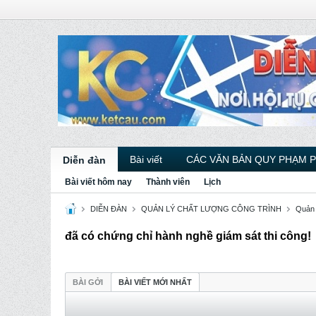
Bài viết
CÁC VĂN BẢN QUY PHẠM 
Diễn đàn
Bài viết hôm nay
Thành viên
Lịch
DIỄN ĐÀN
QUẢN LÝ CHẤT LƯỢNG CÔNG TRÌNH
Quản 
đã có chứng chỉ hành nghề giám sát thi công!
BÀI GỞI
BÀI VIẾT MỚI NHẤT