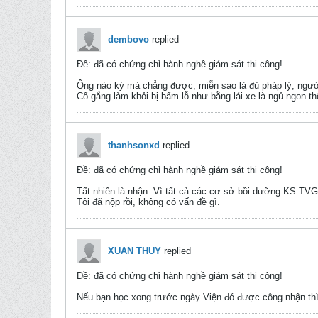
dembovo
replied
Ðề: đã có chứng chỉ hành nghề giám sát thi công!
Ông nào ký mà chẳng được, miễn sao là đủ pháp lý, ngườ
Cố gắng làm khỏi bị bấm lỗ như bằng lái xe là ngủ ngon th
thanhsonxd
replied
Ðề: đã có chứng chỉ hành nghề giám sát thi công!
Tất nhiên là nhận. Vì tất cả các cơ sở bồi dưỡng KS TV
Tôi đã nộp rồi, không có vấn đề gì.
XUAN THUY
replied
Ðề: đã có chứng chỉ hành nghề giám sát thi công!
Nếu bạn học xong trước ngày Viện đó được công nhận th