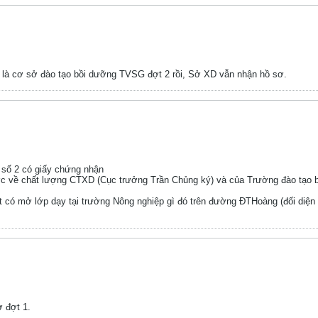
 cơ sở đào tạo bồi dưỡng TVSG đợt 2 rồi, Sở XD vẫn nhận hồ sơ.
 số 2 có giấy chứng nhận
ớc về chất lượng CTXD (Cục trưởng Trần Chủng ký) và của Trường đào tạo 
có mở lớp dạy tại trường Nông nghiệp gì đó trên đường ĐTHoàng (đối diện đ
 đợt 1.