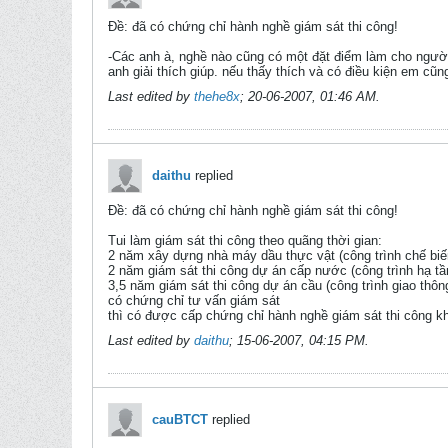
Ðề: đã có chứng chỉ hành nghề giám sát thi công!
-Các anh à, nghề nào cũng có một đặt điểm làm cho người 
anh giải thích giúp. nếu thấy thích và có điều kiện em cũn
Last edited by
thehe8x
;
20-06-2007, 01:46 AM
.
daithu
replied
Ðề: đã có chứng chỉ hành nghề giám sát thi công!
Tui làm giám sát thi công theo quãng thời gian:
2 năm xây dựng nhà máy dầu thực vật (công trình chế bi
2 năm giám sát thi công dự án cấp nước (công trình hạ t
3,5 năm giám sát thi công dự án cầu (công trình giao thôn
có chứng chỉ tư vấn giám sát
thì có được cấp chứng chỉ hành nghề giám sát thi công 
Last edited by
daithu
;
15-06-2007, 04:15 PM
.
cauBTCT
replied