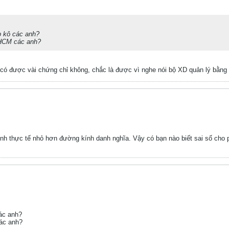
p kô các anh?
pHCM các anh?
 có được vài chứng chỉ không, chắc là được vì nghe nói bộ XD quản lý bằn
ính thực tế nhỏ hơn đường kính danh nghĩa. Vậy có bạn nào biết sai số cho 
ác anh?
các anh?