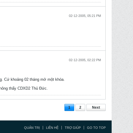
02-12-2005, 05:21 PM
02-12-2005, 02:22 PM
ng. Cứ khoảng 02 tháng mở một khóa.
 không thấy CDXD2 Thủ Đức.
1
2
Next
QUẢN TRỊ
LIÊN HỆ
TRỢ GIÚP
GO TO TOP