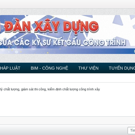
PHÁP LUẬT
BIM - CÔNG NGHỆ
THƯ VIỆN
TUYỂN DỤNG
lý chất lượng, giám sát thi công, kiểm định chất lượng công trình xây