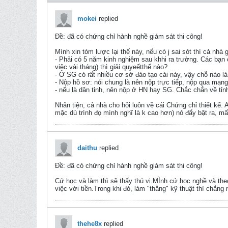
mokei
replied
Ðề: đã có chứng chỉ hành nghề giám sát thi công!
Mình xin tóm lược lại thế này, nếu có j sai sót thì cả nhà 
- Phải có 5 năm kinh nghiệm sau khhi ra trường. Các bạn c
việc vài tháng) thì giải quyeếtthế nào?
- Ở SG có rất nhiều cơ sở đào tạo cái này, vậy chỗ nào l
- Nộp hồ sơ: nói chung là nên nộp trực tiếp, nộp qua mạng 
- nếu là dân tỉnh, nên nộp ở HN hay SG. Chắc chắn về t
Nhân tiện, cả nhà cho hỏi luôn về cái Chứng chỉ thiết kế.
mặc dù trình đọ mình nghĩ là k cao hơn) nó đẩy bật ra, mất
daithu
replied
Ðề: đã có chứng chỉ hành nghề giám sát thi công!
Cứ học và làm thì sẽ thấy thú vị.MÌnh cứ học nghề và the
việc với tiền.Trong khi đó, làm "thằng" kỹ thuật thì chẳng 
thehe8x
replied