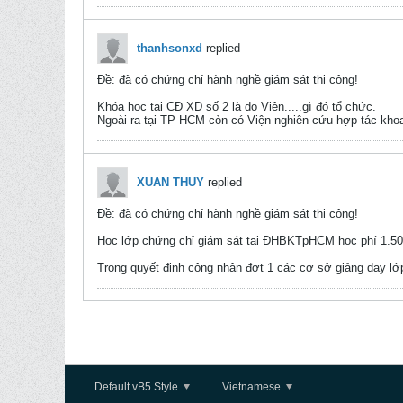
thanhsonxd
replied
Ðề: đã có chứng chỉ hành nghề giám sát thi công!
Khóa học tại CĐ XD số 2 là do Viện.....gì đó tổ chức.
Ngoài ra tại TP HCM còn có Viện nghiên cứu hợp tác kho
XUAN THUY
replied
Ðề: đã có chứng chỉ hành nghề giám sát thi công!
Học lớp chứng chỉ giám sát tại ĐHBKTpHCM học phí 1.50
Trong quyết định công nhận đợt 1 các cơ sở giảng dạy 
Default vB5 Style
Vietnamese