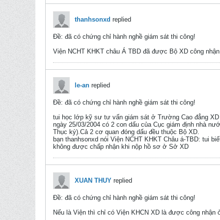
thanhsonxd
replied
Ðề: đã có chứng chỉ hành nghề giám sát thi công!
Viện NCHT KHKT châu Á TBD đã được Bộ XD công nhận là
le-an
replied
Ðề: đã có chứng chỉ hành nghề giám sát thi công!
tui học lớp kỹ sư tư vấn giám sát ở Trường Cao đẳng XD
ngày 25/03/2004 có 2 con dấu của Cục giám định nhà nư
Thục ký).Cả 2 cơ quan đóng dấu đều thuộc Bộ XD.
bạn thanhsonxd nói Viện NCHT KHKT Châu á-TBD: tui biết 
không được chấp nhận khi nộp hồ sơ ở Sở XD
XUAN THUY
replied
Ðề: đã có chứng chỉ hành nghề giám sát thi công!
Nếu là Viện thì chỉ có Viện KHCN XD là được công nhận ở