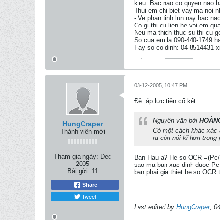
kieu. Bac nao co quyen nao ha
Thui em chi biet vay ma noi n
- Ve phan tinh lun nay bac na
Co gi thi cu lien he voi em qua
Neu ma thich thuc su thi cu g
So cua em la:090-440-1749 h
Hay so co dinh: 04-8514431 x
03-12-2005, 10:47 PM
Ðề: áp lực tiền cố kết
Nguyên văn bởi
HOÀNG
HungCraper
Có một cách khác xác đ
Thành viên mới
ra còn nói kĩ hơn tro
Tham gia ngày:
Dec
Ban Hau a? He so OCR =(Pc/un
2005
sao ma ban xac dinh duoc Pc 
Bài gởi:
11
ban phai gia thiet he so OCR t
Share
Tweet
Last edited by
HungCraper
;
04