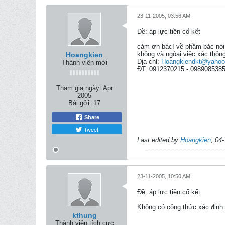
23-11-2005, 03:56 AM
Ðề: áp lực tiền cố kết
cảm ơn bác! về phầm bác nói t
không và ngòai việc xác thông
Hoangkien
Địa chỉ:
Hoangkiendkt@yaho
Thành viên mới
ĐT: 0912370215 - 098908538
Tham gia ngày:
Apr
2005
Bài gởi:
17
Share
Tweet
Last edited by
Hoangkien
;
04-
23-11-2005, 10:50 AM
Ðề: áp lực tiền cố kết
Không có công thức xác định 
kthung
Thành viên tích cực