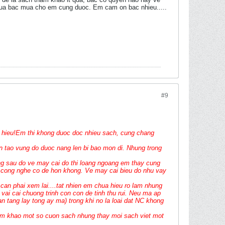
 qua bac mua cho em cung duoc. Em cam on bac nhieu.....
#9
ho hieu!Em thi khong duoc doc nhieu sach, cung chang
ien tao vung do duoc nang len bi bao mon di. Nhung trong
g sau do ve may cai do thi loang ngoang em thay cung
 cong nghe co de hon khong. Ve may cai bieu do nhu vay
 can phai xem lai....tat nhien em chua hieu ro lam nhung
vai cai chuong trinh con con de tinh thu rui. Neu ma ap
han tang lay tong ay ma) trong khi no la loai dat NC khong
am khao mot so cuon sach nhung thay moi sach viet mot