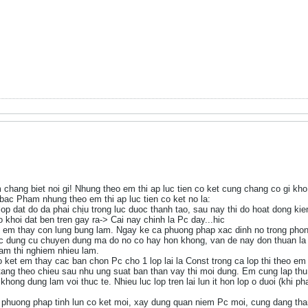
chang biet noi gi! Nhung theo em thi ap luc tien co ket cung chang co gi k
bac Pham nhung theo em thi ap luc tien co ket no la:
 lop dat do da phai chịu trong luc duoc thanh tao, sau nay thi do hoat dong k
o khoi dat ben tren gay ra-> Cai nay chinh la Pc day...hic
 em thay con lung bung lam. Ngay ke ca phuong phap xac dinh no trong phon
 dung cu chuyen dung ma do no co hay hon khong, van de nay don thuan la 
am thi nghiem nhieu lam.
o ket em thay cac ban chon Pc cho 1 lop lai la Const trong ca lop thi theo em
tang theo chieu sau nhu ung suat ban than vay thi moi dung. Em cung lap thu 
 khong dung lam voi thuc te. Nhieu luc lop tren lai lun it hon lop o duoi (khi p
phuong phap tinh lun co ket moi, xay dung quan niem Pc moi, cung dang th