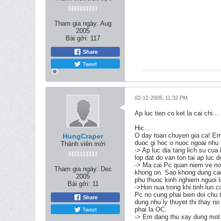
Tham gia ngày:
Aug
2005
Bài gởi:
117
Share
Tweet
02-12-2005, 11:32 PM
Ap luc tien co ket la cai chi...
Hic...
O day toan chuyen gia ca! Em 
HungCraper
duoc gi hoc o nuoc ngoai nhu 
Thành viên mới
-> Ap luc dịa tang lich su cua
lop dat do van ton tai ap luc d
-> Ma cai Pc quan niem ve no
Tham gia ngày:
Dec
khong on. Sao khong dung cac
2005
phu thuoc kinh nghiem nguoi l
Bài gởi:
11
->Hon nua trong khi tinh lun c
Pc no cung phai bien doi chu 
Share
dung nhu ly thuyet thi thay no
Tweet
phai la OC.
-> Em dang thu xay dung mot 