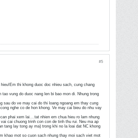
#5
ho hieu!Em thi khong duoc doc nhieu sach, cung chang
ien tao vung do duoc nang len bi bao mon di. Nhung trong
g sau do ve may cai do thi loang ngoang em thay cung
cong nghe co de hon khong. Ve may cai bieu do nhu vay
 can phai xem lai....tat nhien em chua hieu ro lam nhung
vai cai chuong trinh con con de tinh thu rui. Neu ma ap
han tang lay tong ay ma) trong khi no la loai dat NC khong
am khao mot so cuon sach nhung thay moi sach viet mot