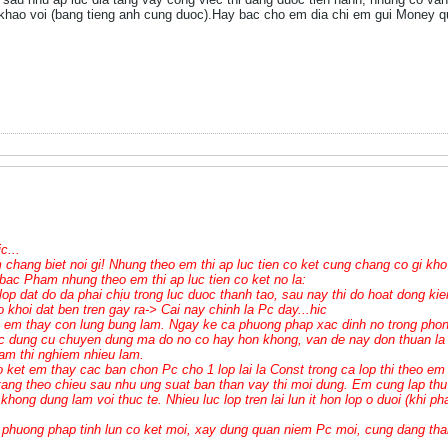
ao khao voi (bang tieng anh cung duoc).Hay bac cho em dia chi em gui Money
c...
chang biet noi gi! Nhung theo em thi ap luc tien co ket cung chang co gi k
bac Pham nhung theo em thi ap luc tien co ket no la:
 lop dat do da phai chịu trong luc duoc thanh tao, sau nay thi do hoat dong k
o khoi dat ben tren gay ra-> Cai nay chinh la Pc day...hic
 em thay con lung bung lam. Ngay ke ca phuong phap xac dinh no trong phon
 dung cu chuyen dung ma do no co hay hon khong, van de nay don thuan la
am thi nghiem nhieu lam.
o ket em thay cac ban chon Pc cho 1 lop lai la Const trong ca lop thi theo em
tang theo chieu sau nhu ung suat ban than vay thi moi dung. Em cung lap thu 
 khong dung lam voi thuc te. Nhieu luc lop tren lai lun it hon lop o duoi (khi p
phuong phap tinh lun co ket moi, xay dung quan niem Pc moi, cung dang th