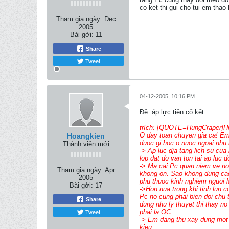
co ket thi gui cho tui em th
Tham gia ngày:
Dec
2005
Bài gởi:
11
Share
Tweet
04-12-2005, 10:16 PM
Ðề: áp lực tiền cố kết
trích: [QUOTE=HungCraper]Hi
O day toan chuyen gia ca! Em 
Hoangkien
duoc gi hoc o nuoc ngoai nhu 
Thành viên mới
-> Ap luc dịa tang lich su cua
lop dat do van ton tai ap luc d
-> Ma cai Pc quan niem ve no
Tham gia ngày:
Apr
khong on. Sao khong dung cac
2005
phu thuoc kinh nghiem nguoi l
Bài gởi:
17
->Hon nua trong khi tinh lun c
Pc no cung phai bien doi chu 
Share
dung nhu ly thuyet thi thay no
Tweet
phai la OC.
-> Em dang thu xay dung mot 
kieu.