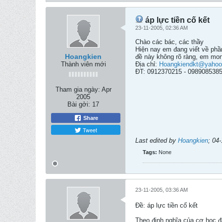
áp lực tiền cố kết
23-11-2005, 02:36 AM
Chào các bác, các thầy
Hiện nay em đang viết về phầ
Hoangkien
đề này không rõ ràng, em mong
Thành viên mới
Địa chỉ:
Hoangkiendkt@yaho
ĐT: 0912370215 - 098908538
Tham gia ngày:
Apr
2005
Bài gởi:
17
Share
Tweet
Last edited by
Hoangkien
;
04-
Tags:
None
23-11-2005, 03:36 AM
Ðề: áp lực tiền cố kết
Theo định nghĩa của cơ học đất