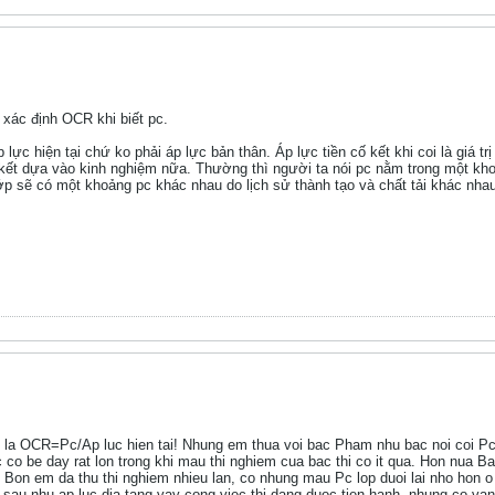
xác định OCR khi biết pc.
ực hiện tại chứ ko phải áp lực bản thân. Áp lực tiền cố kết khi coi là giá tr
cố kết dựa vào kinh nghiệm nữa. Thường thì người ta nói pc nằm trong một kho
ớp sẽ có một khoảng pc khác nhau do lịch sử thành tạo và chất tải khác nha
la OCR=Pc/Ap luc hien tai! Nhung em thua voi bac Pham nhu bac noi coi Pc l
c co be day rat lon trong khi mau thi nghiem cua bac thi co it qua. Hon nua 
? Bon em da thu thi nghiem nhieu lan, co nhung mau Pc lop duoi lai nho hon 
 sau nhu ap luc dia tang vay cong viec thi dang duoc tien hanh, nhung co va