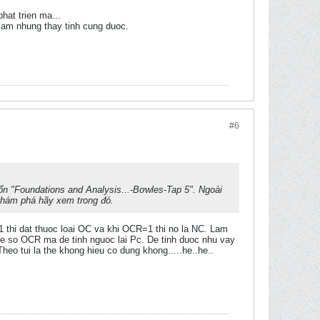
hat trien ma...
 lam nhung thay tinh cung duoc.
#6
ốn "Foundations and Analysis...-Bơwles-Tap 5". Ngoài
hám phá hãy xem trong đó.
 thi dat thuoc loai OC va khi OCR=1 thi no la NC. Lam
e so OCR ma de tinh nguoc lai Pc. De tinh duoc nhu vay
Theo tui la the khong hieu co dung khong.....he..he..