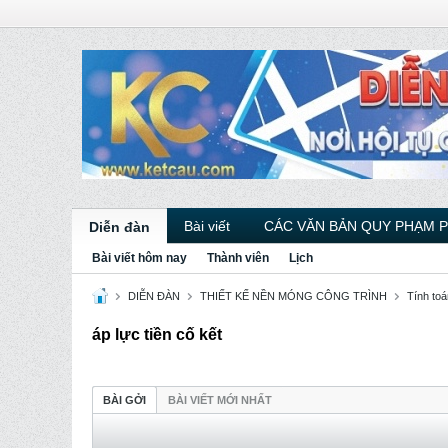
Bài viết
CÁC VĂN BẢN QUY PHẠM 
Diễn đàn
Bài viết hôm nay
Thành viên
Lịch
DIỄN ĐÀN
THIẾT KẾ NỀN MÓNG CÔNG TRÌNH
Tính toá
áp lực tiền cố kết
BÀI GỞI
BÀI VIẾT MỚI NHẤT