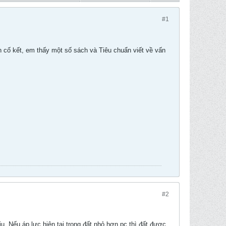
#1
 cố kết, em thấy một số sách và Tiêu chuẩn viết về vấn
#2
ịu. Nếu áp lực hiện tại trong đất nhỏ hơn pc thì đất được