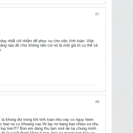
#7
ị duy nhất chỉ nhằm để phục vụ cho việc tính toán. Việc
ảng nào đó chứ không nên coi nó là một giá trị cụ thể và
u.
#8
a khong doi trong khi tinh toan nhu vay co nguy hiem
Bac bao no co khoang vay thi lay no bang bao nhieu va nhu
o lop tren?!? Bon em dang thu lam mot de tai chung minh
n de la sach tham khao it qua, bac co quyen nao hay ve