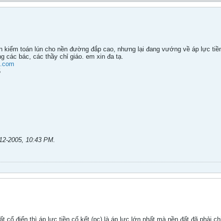
n kiểm toán lún cho nền đường đắp cao, nhưng lại đang vướng về áp lực tiền
 các bác, các thầy chỉ giáo. em xin đa tạ.
o.com
5
12-2005, 10:43 PM
.
 cổ điển thì áp lực tiền cố kết (pc) là áp lực lớn nhất mà nền đất đã phải ch