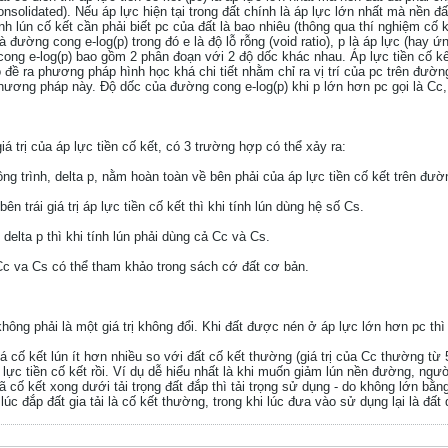
consolidated). Nếu áp lực hiện tại trong đất chính là áp lực lớn nhất mà nền đ
ính lún cố kết cần phải biết pc của đất là bao nhiêu (thông qua thí nghiệm cố
à đường cong e-log(p) trong đó e là độ lỗ rỗng (void ratio), p là áp lực (hay
cong e-log(p) bao gồm 2 phân đoạn với 2 độ dốc khác nhau. Áp lực tiền cố k
ó đề ra phương pháp hình học khá chi tiết nhằm chỉ ra vị trí của pc trên đườ
phương pháp này. Độ dốc của đường cong e-log(p) khi p lớn hơn pc gọi là Cc
 trị của áp lực tiền cố kết, có 3 trường hợp có thể xảy ra:
ông trình, delta p, nằm hoàn toàn về bên phải của áp lực tiền cố kết trên đườn
n trái giá trị áp lực tiền cố kết thì khi tính lún dùng hệ số Cs.
delta p thì khi tính lún phải dùng cả Cc và Cs.
Cc va Cs có thể tham khảo trong sách cớ đất cơ bản.
không phải là một giá trị không đổi. Khi đất được nén ở áp lực lớn hơn pc th
uá cố kết lún ít hơn nhiều so với đất cố kết thường (giá trị của Cc thường từ
 lực tiền cố kết rồi. Ví dụ dễ hiểu nhất là khi muốn giảm lún nền đường, ngườ
cố kết xong dưới tải trọng đất đắp thì tải trọng sử dụng - do không lớn bằng
c đắp đất gia tải là cố kết thường, trong khi lúc đưa vào sử dụng lại là đất 