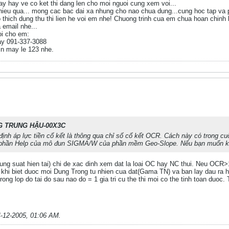
y hay ve co ket thi dang len cho moi nguoi cung xem voi...
hieu qua... mong cac bac dai xa nhung cho nao chua dung...cung hoc tap va p
o thich dung thu thi lien he voi em nhe! Chuong trinh cua em chua hoan chinh
 email nhe...
oi cho em:
ay 091-337-3088
in may le 123 nhe.
 TRUNG HẬU-00X3C
ịnh áp lực tiền cố kết là thông qua chỉ số cố kết OCR. Cách này có trong cu
ng phần Help của mô đun SIGMA/W của phần mềm Geo-Slope. Nếu bạn muốn k
g suat hien tai) chi de xac dinh xem dat la loai OC hay NC thui. Neu OCR>1
khi biet duoc moi Dung Trong tu nhien cua dat(Gama TN) va ban lay dau ra h
rong lop do tai do sau nao do = 1 gia tri cu the thi moi co the tinh toan duoc. 
-12-2005, 01:06 AM
.