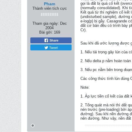
gọi là đất bị quá cố kết (over
Pham
(normally consolidated). Khi t
Thành viên tích cực
Kết quả từ thí nghiệm cố kết l
(undisturbed sample), đường 
e-log(p) bị gẫy. Casagrande c
Tham gia ngày:
Dec
đất cơ bản đều có trình bày 
2004
Cr).
Bài gởi:
169
Share
Sau khi đã ước lượng được giá
Tweet
1. Nếu tải trọng gây lún của c
2. Nếu delta p nằm hoàn toàn bê
3. Nếu pc nằm bên trong đoạn 
Các công thức tính lún dùng 
Note:
1. Áp lực tiền cố kết của đất 
2. Tổng quát mà nói thì đất q
nén trước (pre-loading) bởi áp
đường). Sau khi nền đường đã 
nên đường. Như vậy, nền đất lú