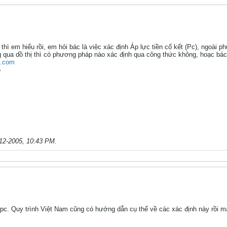
hì em hiểu rồi, em hỏi bác là việc xác định Áp lực tiền cố kết (Pc), ngoài
 qua dồ thị thì có phương pháp nào xác định qua công thức không, hoạc bác 
o.com
5
12-2005, 10:43 PM
.
pc. Quy trình Việt Nam cũng có hướng dẫn cụ thể về các xác định này rồi 