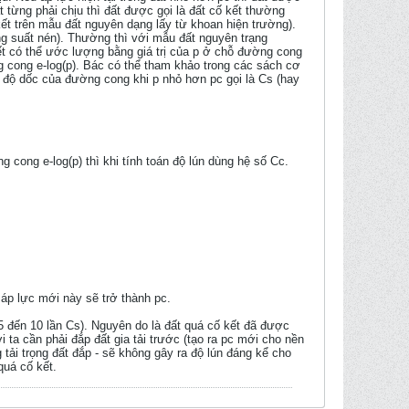
ất từng phải chịu thì đất được gọi là đất cố kết thường
 kết trên mẫu đất nguyên dạng lấy từ khoan hiện trường).
 ứng suất nén). Thường thì với mẫu đất nguyên trạng
ết có thể ước lượng bằng giá trị của p ở chỗ đường cong
ng cong e-log(p). Bác có thể tham khảo trong các sách cơ
, độ dốc của đường cong khi p nhỏ hơn pc gọi là Cs (hay
g cong e-log(p) thì khi tính toán độ lún dùng hệ số Cc.
ì áp lực mới này sẽ trở thành pc.
 5 đến 10 lần Cs). Nguyên do là đất quá cố kết đã được
i ta cần phải đắp đất gia tải trước (tạo ra pc mới cho nền
 tải trọng đất đắp - sẽ không gây ra độ lún đáng kể cho
quá cố kết.