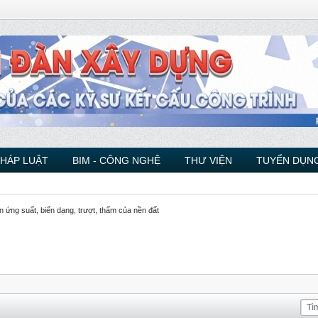
PHÁP LUẬT
BIM - CÔNG NGHỆ
THƯ VIỆN
TUYỂN DỤNG
n ứng suất, biến dạng, trượt, thấm của nền đất