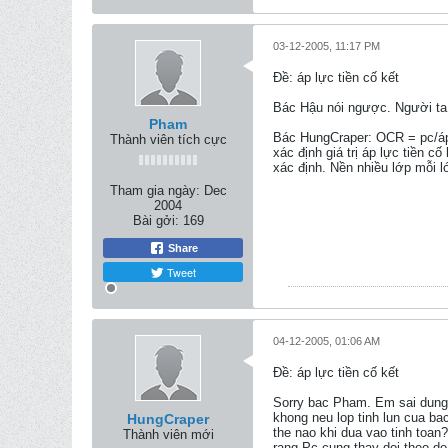
03-12-2005, 11:17 PM
Ðề: áp lực tiền cố kết
Bác Hậu nói ngược. Người ta 
Pham
Bác HungCraper: OCR = pc/áp l
Thành viên tích cực
xác định giá trị áp lực tiền 
xác định. Nền nhiều lớp mỗi l
Tham gia ngày:
Dec
2004
Bài gởi:
169
Share
Tweet
04-12-2005, 01:06 AM
Ðề: áp lực tiền cố kết
Sorry bac Pham. Em sai dung 
khong neu lop tinh lun cua ba
HungCraper
the nao khi dua vao tinh toan
Thành viên mới
rang Pc cung thay doi theo do