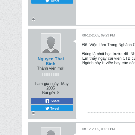
Tweet
08-12-2005, 09:23 PM
Ðề: Việc Làm Trong Nghành 
Đúng là phải học trước đã. N
Em thấy ngay cái viện CTB củ
Nguyen Thai
Ngành này ít việc hay các cô
Binh
Thành viên mới
Tham gia ngày:
May
2005
Bài gởi:
8
Share
Tweet
08-12-2005, 09:31 PM