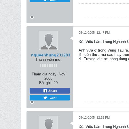
05-12-2005, 12:47 PM
Ðề: Việc Làm Trong Nghành 
Anh vừa ở trong Vũng Tàu ra.
đi, kiến thức mà các thầy tron
nguyenhung231283
đi. Tương lai tươi sáng đang 
Thành viên mới
Tham gia ngày:
Nov
2005
Bài gởi:
20
Share
Tweet
05-12-2005, 12:52 PM
Ðề: Việc Làm Trong Nghành 