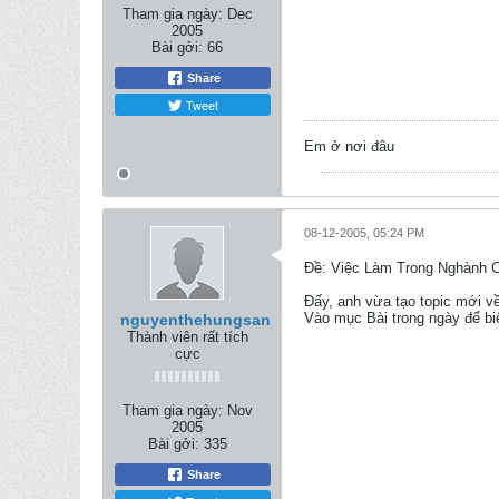
Tham gia ngày:
Dec
2005
Bài gởi:
66
Share
Tweet
Em ở nơi đâu
08-12-2005, 05:24 PM
Ðề: Việc Làm Trong Nghành 
Đấy, anh vừa tạo topic mới v
Vào mục Bài trong ngày để biế
nguyenthehungsan
Thành viên rất tích
cực
Tham gia ngày:
Nov
2005
Bài gởi:
335
Share