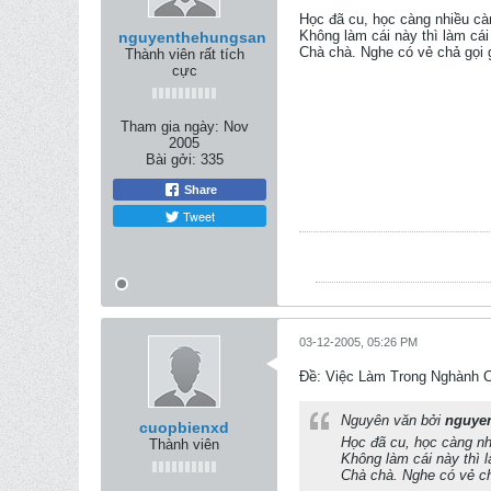
Học đã cu, học càng nhiều càn
Không làm cái này thì làm cái
nguyenthehungsan
Chà chà. Nghe có vẻ chả gọi g
Thành viên rất tích
cực
Tham gia ngày:
Nov
2005
Bài gởi:
335
Share
Tweet
03-12-2005, 05:26 PM
Ðề: Việc Làm Trong Nghành 
Nguyên văn bởi
nguye
cuopbienxd
Học đã cu, học càng nh
Thành viên
Không làm cái này thì 
Chà chà. Nghe có vẻ chả