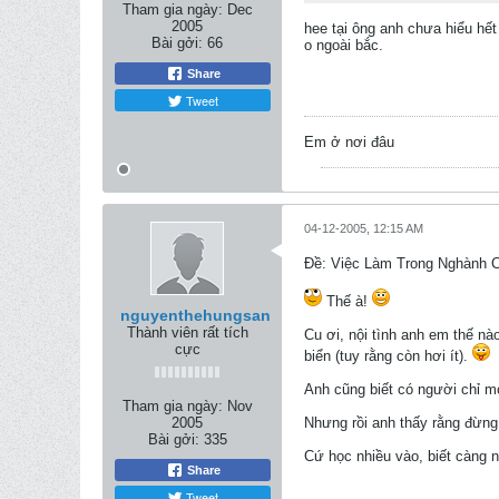
Tham gia ngày:
Dec
2005
hee tại ông anh chưa hiểu hết
Bài gởi:
66
o ngoài bắc.
Share
Tweet
Em ở nơi đâu
04-12-2005, 12:15 AM
Ðề: Việc Làm Trong Nghành 
Thế à!
nguyenthehungsan
Thành viên rất tích
Cu ơi, nội tình anh em thế nà
cực
biển (tuy rằng còn hơi ít).
Anh cũng biết có người chỉ m
Tham gia ngày:
Nov
2005
Nhưng rồi anh thấy rằng đừng 
Bài gởi:
335
Cứ học nhiều vào, biết càng n
Share
Tweet