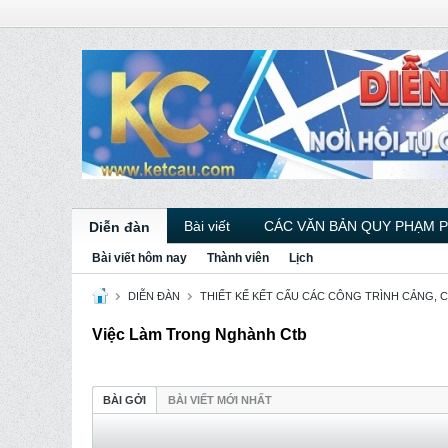
Bài viết
CÁC VĂN BẢN QUY PHẠM 
Diễn đàn
Bài viết hôm nay
Thành viên
Lịch
DIỄN ĐÀN
THIẾT KẾ KẾT CẤU CÁC CÔNG TRÌNH CẢNG, 
Việc Làm Trong Nghành Ctb
BÀI GỞI
BÀI VIẾT MỚI NHẤT