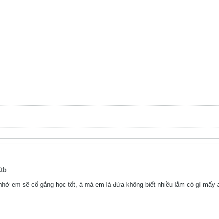
Ctb
hở em sẽ cố gắng học tốt, à mà em là đứa không biết nhiều lắm có gì mấy 