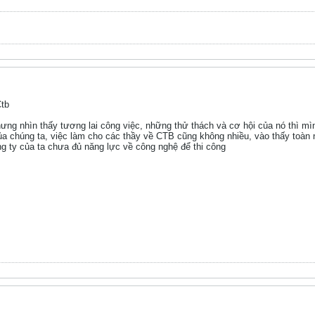
Ctb
hưng nhìn thấy tương lai công việc, những thử thách và cơ hội của nó thì m
a chúng ta, việc làm cho các thầy về CTB cũng không nhiều, vào thấy toàn 
ng ty của ta chưa đủ năng lực về công nghệ để thi công