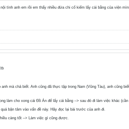
 nội tình anh em rồi em thấy nhiều đứa chi cố kiếm lấy cái bằng của viện mình
Ctb
o anh mà chả biết. Anh cũng đã thực tập trong Nam (Vũng Tàu), anh cũng biết
ong làm cho xong cái Đồ Án để lấy cái bằng --> sau đó đi làm việc khác (cần
quá bận tâm vào vấn đề này. Hãy đọc lại bài trước của anh đi.
hiều càng tốt --> Làm việc gì cũng được.