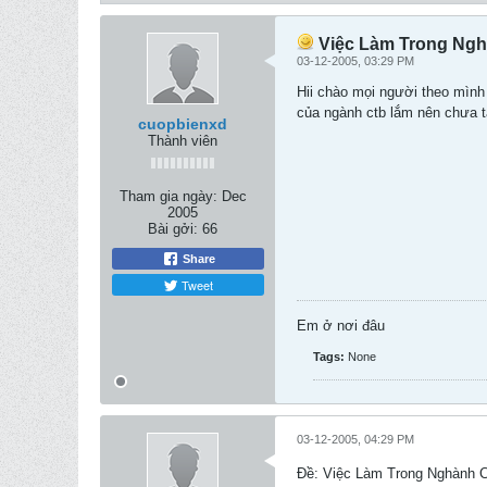
Việc Làm Trong Ngh
03-12-2005, 03:29 PM
Hii chào mọi người theo mình
của ngành ctb lắm nên chưa tậ
cuopbienxd
Thành viên
Tham gia ngày:
Dec
2005
Bài gởi:
66
Share
Tweet
Em ở nơi đâu
Tags:
None
03-12-2005, 04:29 PM
Ðề: Việc Làm Trong Nghành 