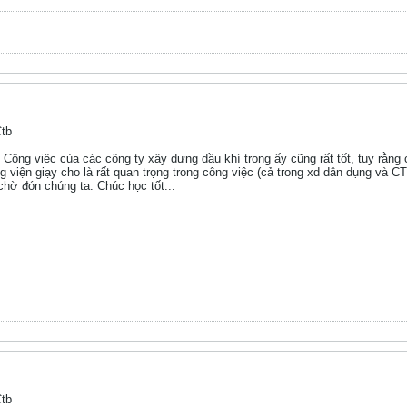
Ctb
 Công việc của các công ty xây dựng dầu khí trong ấy cũng rất tốt, tuy rằ
g viện giạy cho là rất quan trọng trong công việc (cả trong xd dân dụng và C
chờ đón chúng ta. Chúc học tốt...
Ctb