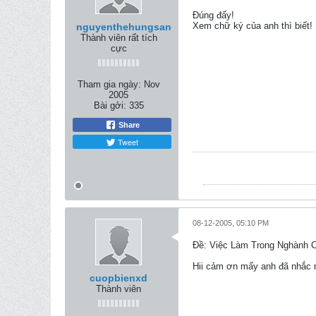
Đúng đấy!
Xem chữ ký của anh thì biết!
nguyenthehungsan
Thành viên rất tích
cực
Tham gia ngày:
Nov
2005
Bài gởi:
335
Share
Tweet
08-12-2005, 05:10 PM
Ðề: Việc Làm Trong Nghành 
Hii cảm ơn mấy anh đã nhắc n
cuopbienxd
Thành viên