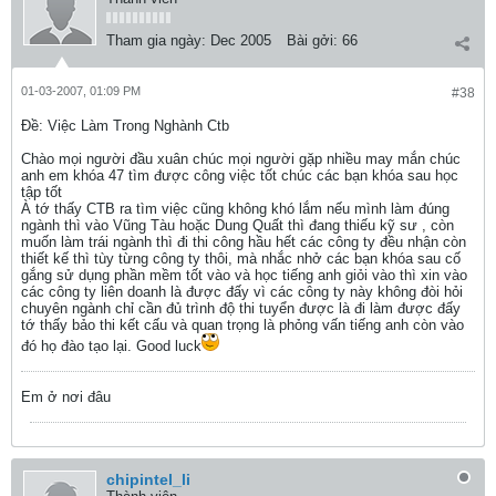
Tham gia ngày:
Dec 2005
Bài gởi:
66
01-03-2007, 01:09 PM
#38
Ðề: Việc Làm Trong Nghành Ctb
Chào mọi người đầu xuân chúc mọi người gặp nhiều may mắn chúc
anh em khóa 47 tìm được công việc tốt chúc các bạn khóa sau học
tập tốt
À tớ thấy CTB ra tìm việc cũng không khó lắm nếu mình làm đúng
ngành thì vào Vũng Tàu hoặc Dung Quất thì đang thiếu kỹ sư , còn
muốn làm trái ngành thì đi thi công hầu hết các công ty đều nhận còn
thiết kế thì tùy từng công ty thôi, mà nhắc nhở các bạn khóa sau cố
gắng sử dụng phần mềm tốt vào và học tiếng anh giỏi vào thì xin vào
các công ty liên doanh là được đấy vì các công ty này không đòi hỏi
chuyên ngành chỉ cần đủ trình độ thi tuyển được là đi làm được đấy
tớ thấy bảo thi kết cấu và quan trọng là phỏng vấn tiếng anh còn vào
đó họ đào tạo lại. Good luck
Em ở nơi đâu
chipintel_li