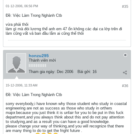
01-12-2006, 06:56 PM
#35
Ðề: Việc Làm Trong Nghành Ctb
vừa phải thôi
làm gì mà đòi lương thế anh em 47 ổn không các đại ca lớp trên đi
làm cũng vất vả ban đầu lắm ai cũng thế thôi
honzu295
Thành viên mới
Tham gia ngày:
Dec 2006
Bài gởi:
16
15-12-2006, 11:33 AM
#36
Ðề: Việc Làm Trong Nghành Ctb
sorry everybody,i have known why those student who study in coastal
engineering are not as success as those who study in orthers
major.because you just think it is unfair for you to be put in this fuck
department,and you always think about this and do not pay attention
to studying,and as a result you can have a good knowledge.
please change your way of thinking,and you will recognize that there
are many thing to do to get the fright future .