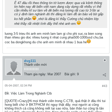
Ê 47 đâu rồi theo thông tin tớ lượm được qua vài kênh thông
tin hiện nay đê biển viêt nam đang xây dựng rất nhiều vì thế
cần nhiều kĩ sư làm về đê biển mà lương rất cao từ 3-5tr ai
có ý định làm nghành đó thì đăng kí làm đồ án bảo vệ bờ gấp
ko hết phần
,nhớ là đăng kí thầy Cường chủ nhiệm lớp
nhé thầy rất nhiệt tình đấy thế nhé anh em.
luong 3-5 trieu thi anh em minh lam lam gi cho phi suc,ra bien song
than nhieu gio doc nhieu luong it nhat cung phai500-1000usd chu,ba
coc ba dongkhong du cho anh em minh di nhau 1 bua he
dvg111
Thành viên mới
Tham gia ngày:
Mar 2007
Bài gởi:
9
05-04-2007, 02:34 PM
#43
Ðề: Việc Làm Trong Nghành Ctb
[QUOTE=Crazy]Hi mọi thành viên trong C-CTB, quả thật ở đâu thì tui
hong biết chứ ở BKTPHCM thì nguy thật đấy, mọi người ai cũng
không thích cả cũng không niết tại sao nữa, bản thân tui cũng là tân