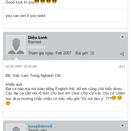
Good luck to you
you can win if you want
Diệu Linh
Banned
Tham gia ngày:
Feb 2007
Bài gởi:
15
02-02-2007, 02:44 AM
#37
Ðề: Việc Làm Trong Nghành Ctb
khiếp quá.
Đại ca nào mà nói toàn tiếng English thế, bố em cũng chả hiểu được.
Các đại ca cần nói rõ hơn cho bọn em chút ,chứ cứ"các chú cứ chăm
học đi,ra trường chắc chắn có việc nếu giỏi "thì nói làm ji` ???
cuopbienxd
Thành viên