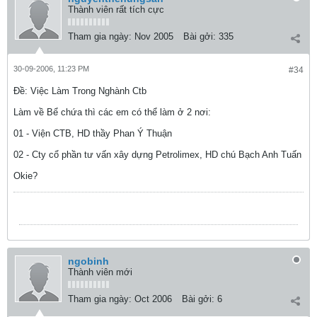
Thành viên rất tích cực
Tham gia ngày:
Nov 2005
Bài gởi:
335
30-09-2006, 11:23 PM
#34
Ðề: Việc Làm Trong Nghành Ctb
Làm về Bể chứa thì các em có thể làm ở 2 nơi:
01 - Viện CTB, HD thầy Phan Ý Thuận
02 - Cty cổ phần tư vấn xây dựng Petrolimex, HD chú Bạch Anh Tuấn
Okie?
ngobinh
Thành viên mới
Tham gia ngày:
Oct 2006
Bài gởi:
6