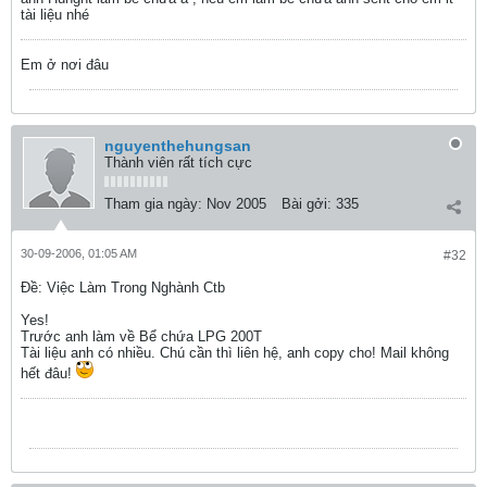
tài liệu nhé
Em ở nơi đâu
nguyenthehungsan
Thành viên rất tích cực
Tham gia ngày:
Nov 2005
Bài gởi:
335
30-09-2006, 01:05 AM
#32
Ðề: Việc Làm Trong Nghành Ctb
Yes!
Trước anh làm về Bể chứa LPG 200T
Tài liệu anh có nhiều. Chú cần thì liên hệ, anh copy cho! Mail không
hết đâu!