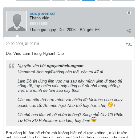
cuopbienxd
Thành viên
Tham gia ngày:
Dec 2005
Bài gởi:
66
29-09-2006, 01:20 PM
#31
Ðề: Việc Làm Trong Nghành Ctb
Nguyên văn bởi
nguyenthehungsan
Ummmm! Anh nghĩ không nên thế, các cu 47 à!
Làm Đồ án đúng lĩnh vực mà sau này mình định đi theo thì
cũng tốt, tuy nhiên việc này cũng chỉ rất nhỏ trong những
việc mà mình sẽ làm sau này thôi!
Các em nên thử sức mình với nhiều đề tài khác nhau xoay
quanh các Đồ Án môn học! Như thế hay hơn chứ,
!
Có chú nào làm về bể chứa không? Sang chỗ Cty Cổ Phần
Tư Vấn XD Petrolimex mà làm, hay lém!
Em đăng kí làm bể chứa mà không biết có được không , à kì trước
anh Hùngnt làm bể chứa à , nếu em làm bể chứa anh sent cho em it