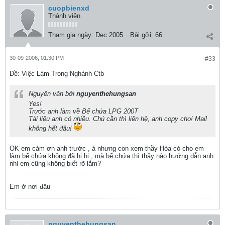
cuopbienxd
Thành viên
Tham gia ngày:
Dec 2005
Bài gởi:
66
30-09-2006, 01:30 PM
#33
Ðề: Việc Làm Trong Nghành Ctb
Nguyên văn bởi
nguyenthehungsan
Yes!
Trước anh làm về Bể chứa LPG 200T
Tài liệu anh có nhiều. Chú cần thì liên hệ, anh copy cho! Mail
không hết đâu!
OK em cảm ơn anh trước , à nhưng con xem thầy Hòa có cho em
làm bể chứa không đã hi hi , mà bể chứa thì thầy nào hướng dẫn anh
nhỉ em cũng không biết rõ lắm?
Em ở nơi đâu
nguyenthehungsan