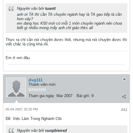
Nguyên văn bởi
tuantt
anh ơi TA thì cần TA chuyên ngành hay là TA gao tiếp là cần
hơn vậy?
em đang học K50 mới có mỗi 1 môn chuyên ngành nên chưa
biết gì nhiều mong mấy anh chỉ giáo thks all
Thực ra chỉ cần nói chuyện được thôi, nhưng mà nói chuyện được thì
viết chắc là cũng khá rồi.
Em ở nơi đâu
dvg111
Thành viên mới
Tham gia ngày:
Mar 2007
Bài gởi:
9
05-04-2007, 02:25 PM
#42
Ðề: Việc Làm Trong Nghành Ctb
Nguyên văn bởi
cuopbienxd