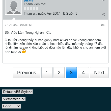
pirate
Thành viên mới
Tham gia ngày:
Apr 2007
Bài gởi:
3
27-04-2007, 05:28 PM
#45
Ðề: Việc Làm Trong Nghành Ctb
Ô lâu rồi không thấy ai vào góp ý nhờ 48-49 có vẻ không quan tâm
nhiều lắm đến diễn đàn chắc lo học nhiều đây, mà mấy thằng 47 đâu
rồi đi làm ra sao không biết có đứa nào lên đây không cho anh em biết
tình hình đi
Previous
1
2
3
4
Next