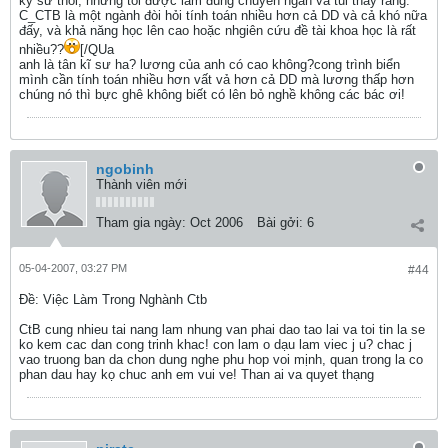
kỹ sư thôi, nhưng tôi được làm đúng chuyên ngàh và tui thấy rằng:
C_CTB là một ngành đòi hỏi tính toán nhiều hơn cả DD và cả khó nữa
đấy, và khả năng học lên cao hoặc nhgiên cứu đề tài khoa học là rất
nhiều??
[/QUa
anh là tân kĩ sư ha? lương của anh có cao không?cong trình biển
mình cần tính toán nhiều hơn vất vả hơn cả DD mà lương thấp hơn
chúng nó thì bực ghê không biết có lên bỏ nghề không các bác ơi!
ngobinh
Thành viên mới
Tham gia ngày:
Oct 2006
Bài gởi:
6
05-04-2007, 03:27 PM
#44
Ðề: Việc Làm Trong Nghành Ctb
CtB cung nhieu tai nang lam nhung van phai dao tao lai va toi tin la se
ko kem cac dan cong trinh khac! con lam o dạu lam viec j u? chac j
vao truong ban da chon dung nghe phu hop voi mịnh, quan trong la co
phan dau hay kọ chuc anh em vui ve! Than ai va quyet thạng