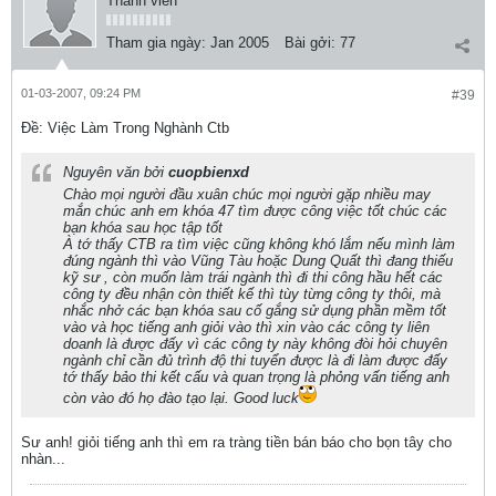
Thành viên
Tham gia ngày:
Jan 2005
Bài gởi:
77
01-03-2007, 09:24 PM
#39
Ðề: Việc Làm Trong Nghành Ctb
Nguyên văn bởi
cuopbienxd
Chào mọi người đầu xuân chúc mọi người gặp nhiều may
mắn chúc anh em khóa 47 tìm được công việc tốt chúc các
bạn khóa sau học tập tốt
À tớ thấy CTB ra tìm việc cũng không khó lắm nếu mình làm
đúng ngành thì vào Vũng Tàu hoặc Dung Quất thì đang thiếu
kỹ sư , còn muốn làm trái ngành thì đi thi công hầu hết các
công ty đều nhận còn thiết kế thì tùy từng công ty thôi, mà
nhắc nhở các bạn khóa sau cố gắng sử dụng phần mềm tốt
vào và học tiếng anh giỏi vào thì xin vào các công ty liên
doanh là được đấy vì các công ty này không đòi hỏi chuyên
ngành chỉ cần đủ trình độ thi tuyển được là đi làm được đấy
tớ thấy bảo thi kết cấu và quan trọng là phỏng vấn tiếng anh
còn vào đó họ đào tạo lại. Good luck
Sư anh! giỏi tiếng anh thì em ra tràng tiền bán báo cho bọn tây cho
nhàn...