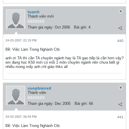
tuantt
Thành viên mới
Tham gia ngày:
Oct 2006
Bài gởi:
4
24-03-2007, 01:19 PM
#40
Ðề: Việc Làm Trong Nghành Ctb
anh ơi TA thì cần TA chuyên ngành hay là TA gao tiếp là cần hơn vậy?
em đang học K50 mới có mỗi 1 môn chuyên ngành nên chưa biết gì
nhiều mong mấy anh chỉ giáo thks all
cuopbienxd
Thành viên
Tham gia ngày:
Dec 2005
Bài gởi:
66
24-03-2007, 06:44 PM
#41
Ðề: Việc Làm Trong Nghành Ctb