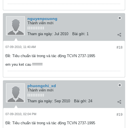
nguyenpcuong
Thành viên mới
Tham gia ngày:
Jul 2010
Bài gởi:
1
07-09-2010, 11:40 AM
#18
Ðề: Tiêu chuẩn tải trong và tác động TCVN 2737-1995
em yeu ket cau !!!!!!!!!
phuongchi_xd
Thành viên mới
Tham gia ngày:
Sep 2010
Bài gởi:
24
07-09-2010, 02:04 PM
#19
Ðề: Tiêu chuẩn tải trong và tác động TCVN 2737-1995