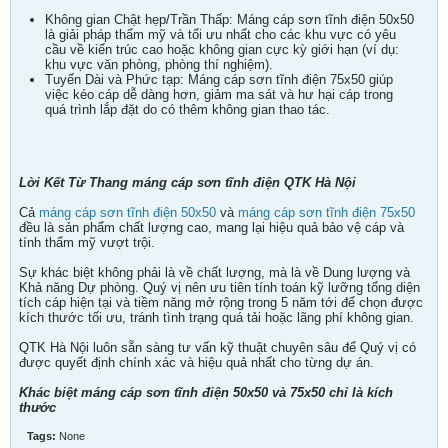
Không gian Chật hẹp/Trần Thấp: Máng cáp sơn tĩnh điện 50x50
là giải pháp thẩm mỹ và tối ưu nhất cho các khu vực có yêu
cầu về kiến trúc cao hoặc không gian cực kỳ giới hạn (ví dụ:
khu vực văn phòng, phòng thí nghiệm).
Tuyến Dài và Phức tạp: Máng cáp sơn tĩnh điện 75x50 giúp
việc kéo cáp dễ dàng hơn, giảm ma sát và hư hại cáp trong
quá trình lắp đặt do có thêm không gian thao tác.
Lời Kết Từ Thang máng cáp sơn tĩnh điện QTK Hà Nội
Cả
máng cáp sơn tĩnh điện 50x50
và
máng cáp sơn tĩnh điện 75x50
đều là sản phẩm chất lượng cao, mang lại hiệu quả bảo vệ cáp và
tính thẩm mỹ vượt trội.
Sự khác biệt không phải là về chất lượng, mà là về Dung lượng và
Khả năng Dự phòng. Quý vị nên ưu tiên tính toán kỹ lưỡng tổng diện
tích cáp hiện tại và tiềm năng mở rộng trong 5 năm tới để chọn được
kích thước tối ưu, tránh tình trạng quá tải hoặc lãng phí không gian.
QTK Hà Nội luôn sẵn sàng tư vấn kỹ thuật chuyên sâu để Quý vị có
được quyết định chính xác và hiệu quả nhất cho từng dự án.
Khác biệt máng cáp sơn tĩnh điện 50x50 và 75x50 chỉ là kích
thước
Tags:
None