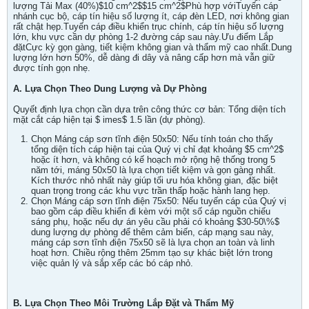
lượng Tải Max (40%)$10 cm^2$$15 cm^2$Phù hợp vớiTuyến cáp
nhánh cục bộ, cáp tín hiệu số lượng ít, cáp đèn LED, nơi không gian
rất chật hẹp.Tuyến cáp điều khiển trục chính, cáp tín hiệu số lượng
lớn, khu vực cần dự phòng 1-2 đường cáp sau này.Ưu điểm Lắp
đặtCực kỳ gọn gàng, tiết kiệm không gian và thẩm mỹ cao nhất.Dung
lượng lớn hơn 50%, dễ dàng đi dây và nâng cấp hơn mà vẫn giữ
được tính gọn nhẹ.
A. Lựa Chọn Theo Dung Lượng và Dự Phòng
Quyết định lựa chọn cần dựa trên công thức cơ bản: Tổng diện tích
mặt cắt cáp hiện tại $ imes$ 1.5 lần (dự phòng).
Chọn Máng cáp sơn tĩnh điện 50x50: Nếu tính toán cho thấy
tổng diện tích cáp hiện tại của Quý vị chỉ đạt khoảng $5 cm^2$
hoặc ít hơn, và không có kế hoạch mở rộng hệ thống trong 5
năm tới, máng 50x50 là lựa chọn tiết kiệm và gọn gàng nhất.
Kích thước nhỏ nhất này giúp tối ưu hóa không gian, đặc biệt
quan trọng trong các khu vực trần thấp hoặc hành lang hẹp.
Chọn Máng cáp sơn tĩnh điện 75x50: Nếu tuyến cáp của Quý vị
bao gồm cáp điều khiển đi kèm với một số cáp nguồn chiếu
sáng phụ, hoặc nếu dự án yêu cầu phải có khoảng $30-50\%$
dung lượng dự phòng để thêm cảm biến, cáp mạng sau này,
máng cáp sơn tĩnh điện 75x50 sẽ là lựa chọn an toàn và linh
hoạt hơn. Chiều rộng thêm 25mm tạo sự khác biệt lớn trong
việc quản lý và sắp xếp các bó cáp nhỏ.
B. Lựa Chọn Theo Môi Trường Lắp Đặt và Thẩm Mỹ