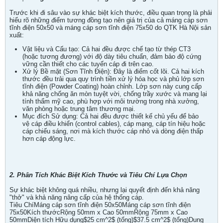
Trước khi đi sâu vào sự khác biệt kích thước, điều quan trọng là phải
hiểu rõ những điểm tương đồng tạo nên giá trị của cả máng cáp sơn
tĩnh điện 50x50 và máng cáp sơn tĩnh điện 75x50 do QTK Hà Nội sản
xuất:
Vật liệu và Cấu tạo: Cả hai đều được chế tạo từ thép CT3
(hoặc tương đương) với độ dày tiêu chuẩn, đảm bảo độ cứng
vững cần thiết cho các tuyến cáp đi trên cao.
Xử lý Bề mặt (Sơn Tĩnh Điện): Đây là điểm cốt lõi. Cả hai kích
thước đều trải qua quy trình tiền xử lý hóa học và phủ lớp sơn
tĩnh điện (Powder Coating) hoàn chỉnh. Lớp sơn này cung cấp
khả năng chống ăn mòn tuyệt vời, chống trầy xước và mang lại
tính thẩm mỹ cao, phù hợp với môi trường trong nhà xưởng,
văn phòng hoặc trung tâm thương mại.
Mục đích Sử dụng: Cả hai đều được thiết kế chủ yếu để bảo
vệ cáp điều khiển (control cables), cáp mạng, cáp tín hiệu hoặc
cáp chiếu sáng, nơi mà kích thước cáp nhỏ và dòng điện thấp
hơn cáp động lực.
2. Phân Tích Khác Biệt Kích Thước và Tiêu Chí Lựa Chọn
Sự khác biệt không quá nhiều, nhưng lại quyết định đến khả năng
"thở" và khả năng nâng cấp của hệ thống cáp.
Tiêu ChíMáng cáp sơn tĩnh điện 50x50Máng cáp sơn tĩnh điện
75x50Kích thướcRộng 50mm x Cao 50mmRộng 75mm x Cao
50mmDiện tích Hữu dụng$25 cm^2$ (tổng)$37.5 cm^2$ (tổng)Dung