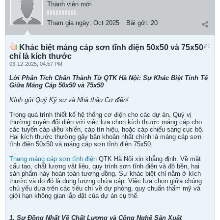
Thành viên mới
Tham gia ngày:
Oct 2025
Bài gởi:
20
#1
Khác biệt máng cáp sơn tĩnh điện 50x50 và 75x50
chỉ là kích thước
03-12-2025, 04:57 PM
Lời Phân Tích Chân Thành Từ QTK Hà Nội: Sự Khác Biệt Tinh Tế
Giữa Máng Cáp 50x50 và 75x50
Kính gửi Quý Kỹ sư và Nhà thầu Cơ điện!
Trong quá trình thiết kế hệ thống cơ điện cho các dự án, Quý vị
thường xuyên đối diện với việc lựa chọn kích thước máng cáp cho
các tuyến cáp điều khiển, cáp tín hiệu, hoặc cáp chiếu sáng cục bộ.
Hai kích thước thường gây băn khoăn nhất chính là máng cáp sơn
tĩnh điện 50x50 và máng cáp sơn tĩnh điện 75x50.
Thang máng cáp sơn tĩnh điện
QTK Hà Nội xin khẳng định: Về mặt
cấu tạo, chất lượng vật liệu, quy trình sơn tĩnh điện và độ bền, hai
sản phẩm này hoàn toàn tương đồng. Sự khác biệt chỉ nằm ở kích
thước và do đó là dung lượng chứa cáp. Việc lựa chọn giữa chúng
chủ yếu dựa trên các tiêu chí về dự phòng, quy chuẩn thẩm mỹ và
giới hạn không gian lắp đặt của dự án cụ thể.
1. Sự Đồng Nhất Về Chất Lượng và Công Nghệ Sản Xuất