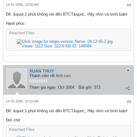
14-01-2006, 10:05 AM
#8
Ðề: &quot;1 phút không nói đến BTCT&quot;; Hãy nhìn và bình luận!
Hạnh phúc
Attached Files
XUAN THUY
Thành viên rất tích cực
Tham gia ngày:
Oct 2004
Bài gởi:
373
14-01-2006, 10:15 AM
#9
Ðề: &quot;1 phút không nói đến BTCT&quot;; Hãy nhìn và bình luận!
Đợi chờ
Attached Files