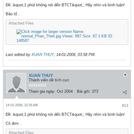
Ðề: &quot;1 phút không nói đến BTCT&quot;; Hãy nhìn và bình luận!
Bão tố .
Attached Files
Last edited by
XUAN THUY
;
14-01-2006, 03:58 PM
.
XUAN THUY
Thành viên rất tích cực
Tham gia ngày:
Oct 2004
Bài gởi:
373
14-01-2006, 10:35 AM
#13
Ðề: &quot;1 phút không nói đến BTCT&quot;; Hãy nhìn và bình luận!
Cô đơn .
Attached Files