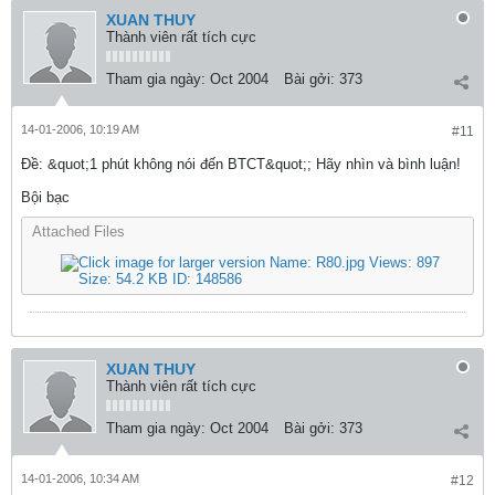
XUAN THUY
Thành viên rất tích cực
Tham gia ngày:
Oct 2004
Bài gởi:
373
14-01-2006, 10:19 AM
#11
Ðề: &quot;1 phút không nói đến BTCT&quot;; Hãy nhìn và bình luận!
Bội bạc
Attached Files
XUAN THUY
Thành viên rất tích cực
Tham gia ngày:
Oct 2004
Bài gởi:
373
14-01-2006, 10:34 AM
#12