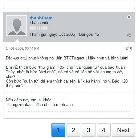
thanhfnam
Thành viên
Tham gia ngày:
Oct 2005
Bài gởi:
46
14-01-2006, 03:44 PM
#15
Ðề: &quot;1 phút không nói đến BTCT&quot;; Hãy nhìn và bình luận!
Em rất thích bức "thư giãn", "đợi chờ" và "quân tử" của bác Xuân
Thủy, nhất là bức "đợi chờ", nó có vẻ có liên hệ với chúng ta đấy
chứ?
Còn bức "quân tử" thì em thích cái tên là "kiêu hãnh" hơn. Bác H20
thấy sao?
Nếu đêm nay em lại khóc
Thì người đau... đầu chỉ có mình anh.
1
2
3
4
Next