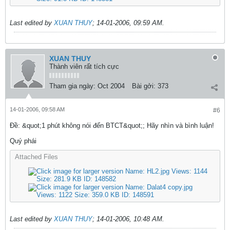
Last edited by
XUAN THUY
;
14-01-2006, 09:59 AM
.
XUAN THUY
Thành viên rất tích cực
Tham gia ngày:
Oct 2004
Bài gởi:
373
14-01-2006, 09:58 AM
#6
Ðề: &quot;1 phút không nói đến BTCT&quot;; Hãy nhìn và bình luận!
Quý phái
Attached Files
Last edited by
XUAN THUY
;
14-01-2006, 10:48 AM
.