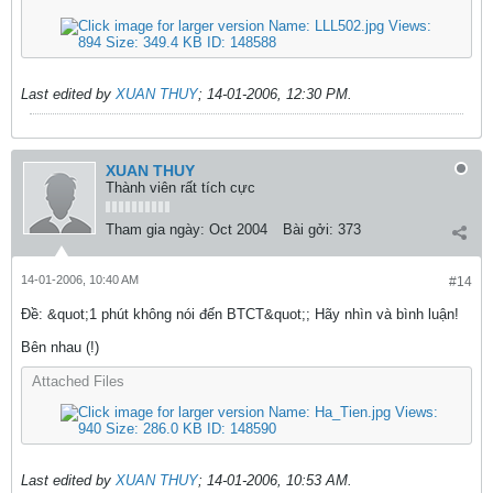
Last edited by
XUAN THUY
;
14-01-2006, 12:30 PM
.
XUAN THUY
Thành viên rất tích cực
Tham gia ngày:
Oct 2004
Bài gởi:
373
14-01-2006, 10:40 AM
#14
Ðề: &quot;1 phút không nói đến BTCT&quot;; Hãy nhìn và bình luận!
Bên nhau (!)
Attached Files
Last edited by
XUAN THUY
;
14-01-2006, 10:53 AM
.