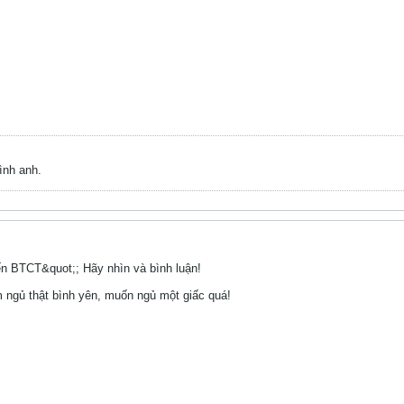
mình anh.
ến BTCT&quot;; Hãy nhìn và bình luận!
m ngủ thật bình yên, muốn ngủ một giấc quá!