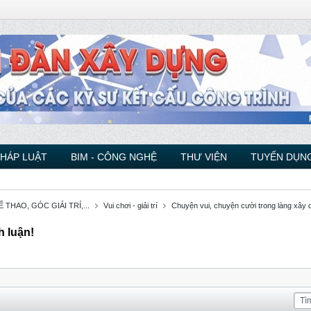
PHÁP LUẬT
BIM - CÔNG NGHỆ
THƯ VIỆN
TUYỂN DỤNG
THAO, GÓC GIẢI TRÍ,...
Vui chơi - giải trí
Chuyện vui, chuyện cười trong làng xây
h luận!