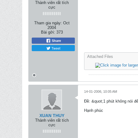
Thành viên rất tích
cực
Tham gia ngày:
Oct
2004
Bài gởi:
373
Share
Tweet
Attached Files
14-01-2006, 10:05 AM
Ðề: &quot;1 phút không nói đ
Hạnh phúc
XUAN THUY
Thành viên rất tích
cực