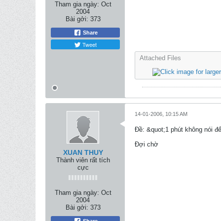
Tham gia ngày:
Oct
2004
Bài gởi:
373
Share
Tweet
Attached Files
14-01-2006, 10:15 AM
Ðề: &quot;1 phút không nói đ
Đợi chờ
XUAN THUY
Thành viên rất tích
cực
Tham gia ngày:
Oct
2004
Bài gởi:
373