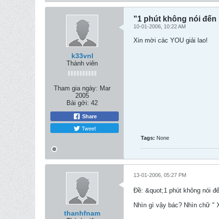
"1 phút không nói đến 
10-01-2006, 10:22 AM
Xin mời các YOU giải lao!
k33vnl
Thành viên
Tham gia ngày:
Mar
2005
Bài gởi:
42
Share
Tweet
Tags:
None
13-01-2006, 05:27 PM
Ðề: &quot;1 phút không nói đ
Nhìn gì vậy bác? Nhìn chữ " X
thanhfnam