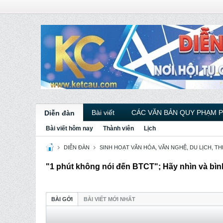
Bài viết
CÁC VĂN BẢN QUY PHẠM 
Diễn đàn
Bài viết hôm nay
Thành viên
Lịch
DIỄN ĐÀN
SINH HOẠT VĂN HÓA, VĂN NGHỆ, DU LỊCH, THỂ 
"1 phút không nói đến BTCT"; Hãy nhìn và bìn
BÀI GỞI
BÀI VIẾT MỚI NHẤT