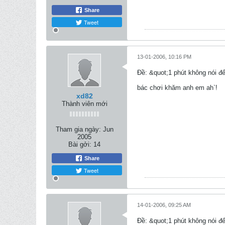
Share
Tweet
13-01-2006, 10:16 PM
Ðề: &quot;1 phút không nói đ
bác chơi khăm anh em ah`!
xd82
Thành viên mới
Tham gia ngày:
Jun
2005
Bài gởi:
14
Share
Tweet
14-01-2006, 09:25 AM
Ðề: &quot;1 phút không nói đ