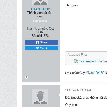
Thư giản
XUAN THUY
Thành viên rất tích
cực
Tham gia ngày:
Oct
2004
Bài gởi:
373
Share
Tweet
Attached Files
Last edited by
XUAN THUY
;
14-01-2006, 09:58 AM
Ðề: &quot;1 phút không nói đ
Quý phái