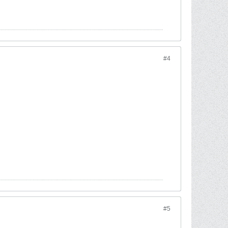
#4
#5