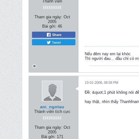
Thành viên
Tham gia ngày:
Oct
2005
Bài gởi:
46
Share
Tweet
Nếu đêm nay em lại khóc
Thì người đau... đầu chỉ có 
13-01-2006, 06:58 PM
Ðề: &quot;1 phút không nói đ
hay thật, nhìn thấy Thanhfna
arc_ngotau
Thành viên tích cực
Tham gia ngày:
Oct
2005
Bài gởi:
171