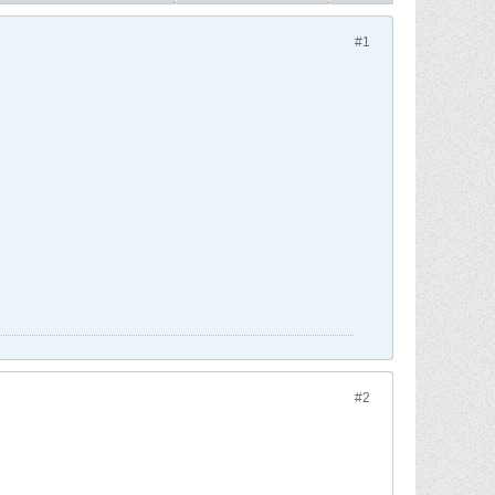
#1
#2