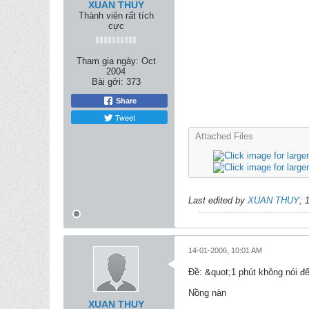
XUAN THUY
Thành viên rất tích
cực
Tham gia ngày:
Oct
2004
Bài gởi:
373
Share
Tweet
Attached Files
Last edited by
XUAN THUY
;
14-01-2006, 10:01 AM
Ðề: &quot;1 phút không nói đ
Nồng nàn
XUAN THUY