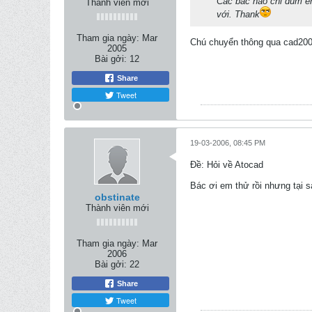
Các bác nào chỉ dùm e
Thành viên mới
với. Thank
Tham gia ngày:
Mar
Chú chuyển thông qua cad200
2005
Bài gởi:
12
Share
Tweet
19-03-2006, 08:45 PM
Ðề: Hỏi về Atocad
Bác ơi em thử rồi nhưng tại
obstinate
Thành viên mới
Tham gia ngày:
Mar
2006
Bài gởi:
22
Share
Tweet