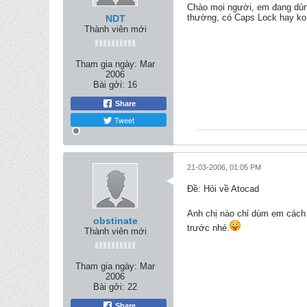
Chào mọi người, em đang dùng 
thường, có Caps Lock hay ko c
NDT
Thành viên mới
Tham gia ngày:
Mar
2006
Bài gởi:
16
Share
Tweet
21-03-2006, 01:05 PM
Ðề: Hỏi về Atocad
Anh chị nào chỉ dùm em cách 
obstinate
trước nhé.
Thành viên mới
Tham gia ngày:
Mar
2006
Bài gởi:
22
Share