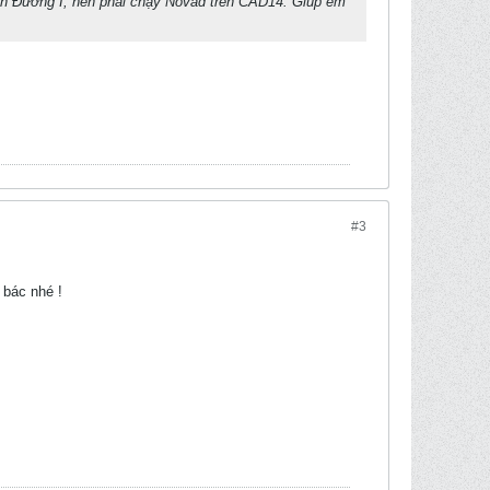
n Đường I, nên phải chạy Novad trên CAD14. Giúp em
#3
 bác nhé !