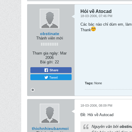
Hỏi về Atocad
18-03-2006, 07:46 PM
Các bác nào chỉ dùm em, làm
Thank
obstinate
Thành viên mới
Tham gia ngày:
Mar
2006
Bài gởi:
22
Share
Tweet
Tags:
None
18-03-2006, 08:09 PM
Ðề: Hỏi về Autocad
Nguyên văn bởi
obstin
thichnhieubanmoi