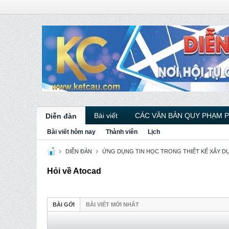
Bài viết
CÁC VĂN BẢN QUY PHẠM 
Diễn đàn
Bài viết hôm nay
Thành viên
Lịch
DIỄN ĐÀN
ỨNG DỤNG TIN HỌC TRONG THIẾT KẾ XÂY D
Hỏi về Atocad
BÀI GỞI
BÀI VIẾT MỚI NHẤT