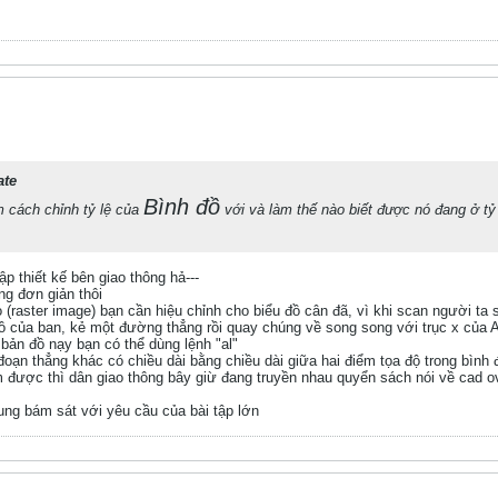
ate
Bình đồ
 cách chỉnh tỷ lệ của
với và làm thế nào biết được nó đang ở t
ập thiết kế bên giao thông hả---
ng đơn giản thôi
ào (raster image) bạn cần hiệu chỉnh cho biểu đồ cân đã, vì khi scan người ta
đồ của ban, kẻ một đường thẳng rồi quay chúng về song song với trục x của 
a bản đồ nạy bạn có thể dùng lệnh "al"
oạn thẳng khác có chiều dài bằng chiều dài giữa hai điểm tọa độ trong bình 
àm được thì dân giao thông bây giừ đang truyền nhau quyển sách nói về cad 
hung bám sát với yêu cầu của bài tập lớn