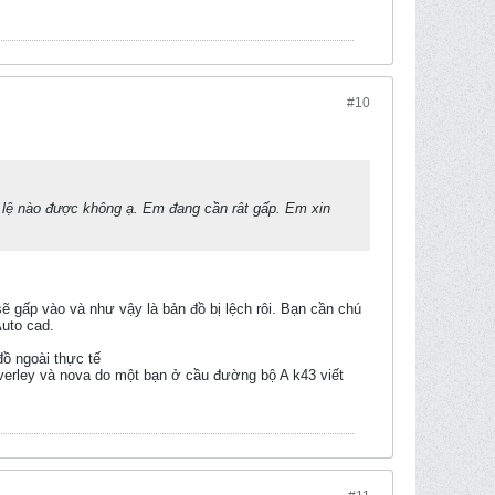
#10
ỷ lệ nào được không ạ. Em đang cần rât gấp. Em xin
 sẽ gấp vào và như vậy là bản đồ bị lệch rôi. Bạn cần chú
Auto cad.
đồ ngoài thực tế
overley và nova do một bạn ở cầu đường bộ A k43 viết