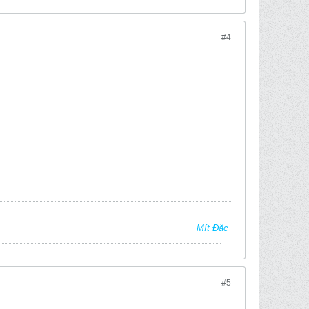
#4
Mít Đặc
#5