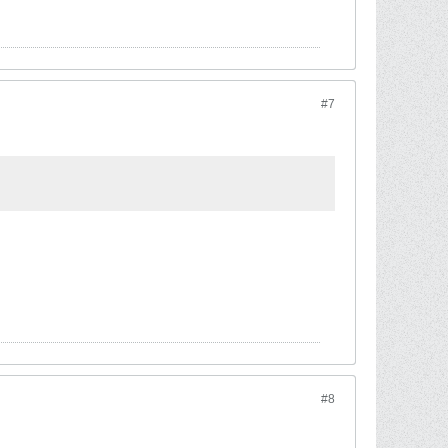
#7
#8