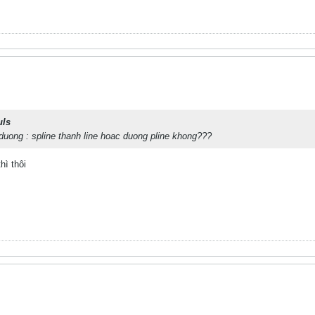
uls
duong : spline thanh line hoac duong pline khong???
hì thôi