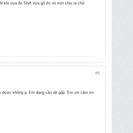
ỉ khi vừa ấn Shift vừa gõ thì nó mới chịu ra chữ
#9
ào được không ạ. Em đang cần rât gấp. Em xin cảm ơn