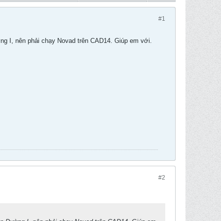
#1
g I, nên phải chạy Novad trên CAD14. Giúp em với.
#2