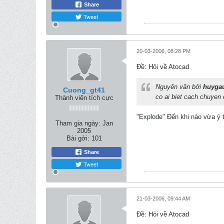
Share
Tweet
20-03-2006, 08:28 PM
Ðề: Hỏi về Atocad
Nguyên văn bởi
huyga
Cuong_gt41
co ai biet cach chuyen 
Thành viên tích cực
"Explode" Đến khi nào vừa ý t
Tham gia ngày:
Jan
2005
Bài gởi:
101
Share
Tweet
21-03-2006, 09:44 AM
Ðề: Hỏi về Atocad