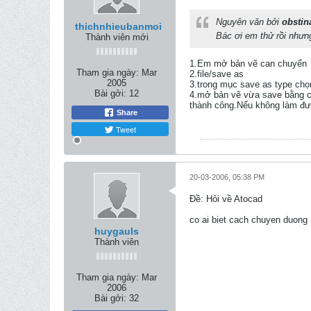
Nguyên văn bởi
obstin
thichnhieubanmoi
Bác ơi em thử rồi nhưn
Thành viên mới
1.Em mở bản vẽ can chuyển
Tham gia ngày:
Mar
2.file/save as
2005
3.trong mục save as type chọ
Bài gởi:
12
4.mở bản vẽ vừa save bằng c
thành công.Nếu không làm được
Share
Tweet
20-03-2006, 05:38 PM
Ðề: Hỏi về Atocad
co ai biet cach chuyen duong 
huygauls
Thành viên
Tham gia ngày:
Mar
2006
Bài gởi:
32