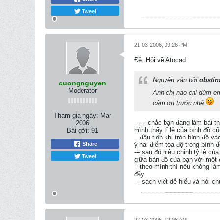
Tweet
21-03-2006, 09:26 PM
Ðề: Hỏi về Atocad
Nguyên văn bởi
obstin
cuongnguyen
Moderator
Anh chị nào chỉ dùm em
cảm ơn trước nhé.
Tham gia ngày:
Mar
------ chắc bạn đang làm bài th
2006
mình thấy tỉ lệ của bình đồ cũ
Bài gởi:
91
-- đầu tiên khi trèn bình đồ v
Share
ý hai điểm tọa độ trong bình 
--- sau đó hiệu chỉnh tỷ lệ củ
Tweet
giữa bản đồ của bạn với một đ
---theo mình thì nếu không l
đấy
--- sách viết dễ hiểu và nói c
22-03-2006, 12:08 AM