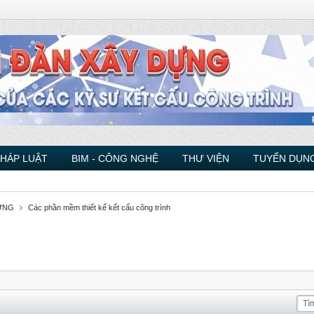
PHÁP LUẬT
BIM - CÔNG NGHỆ
THƯ VIỆN
TUYỂN DỤNG
ỰNG
Các phần mềm thiết kế kết cấu công trình