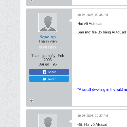
19-03-2006, 09:35 PM
Hỏi về Autocad
Bạn mở file đó bằng AutoCad 
Ngao op
Thành viên
Tham gia ngày:
Feb
2005
Bài gởi:
95
Share
Tweet
"A small dwelling in the wild 
19-03-2006, 10:27 PM
Ðề: Hỏi về Atocad