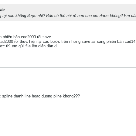
ate
g tại sao không được nhỉ? Bác có thể nói rõ hơn cho em được không? Em cả
n phiên bản cad2000 rồi save
ad2000 rồi thực hiện lại các bước trên nhưng save as sang phiên bản cad1
 thì em gửi file lên diễn đàn đi
: spline thanh line hoac duong pline khong???