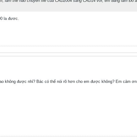
m, làm thế nào chuyển file của CAD2004 sang CAD14 với, em đang làm Đồ á
0 la đươc.
 sao không được nhỉ? Bác có thể nói rõ hơn cho em được không? Em cảm ơn