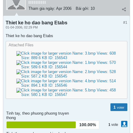
Tham gia ngày:
Apr 2006
Bài gởi:
10
Thiet ke ho dao bang Etabs
#1
01-04-2006, 02:29 PM
Thiet ke ho dao bang Etabs
Attached Files
1
voter
Tinh tay, theo phuong phuong truyen
thong
100.00%
1
vote