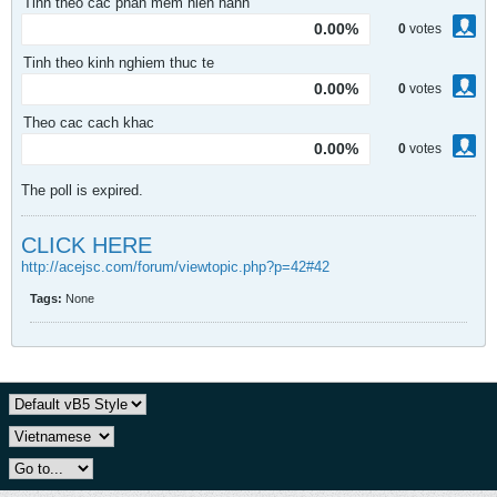
Tinh theo cac phan mem hien hanh
0.00%
0
votes
Tinh theo kinh nghiem thuc te
0.00%
0
votes
Theo cac cach khac
0.00%
0
votes
The poll is expired.
CLICK HERE
http://acejsc.com/forum/viewtopic.php?p=42#42
Tags:
None