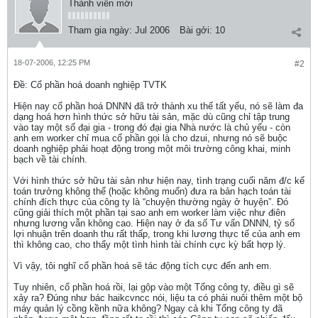
Thành viên mới
Tham gia ngày:
Jul 2006
Bài gởi:
10
18-07-2006, 12:25 PM
#2
Ðề: Cổ phần hoá doanh nghiệp TVTK
Hiện nay cổ phần hoá DNNN đã trở thành xu thế tất yếu, nó sẽ làm đa
dạng hoá hơn hình thức sở hữu tài sản, mặc dù cũng chỉ tập trung
vào tay một số đại gia - trong đó đại gia Nhà nước là chủ yếu - còn
anh em worker chỉ mua cổ phần gọi là cho dzui, nhưng nó sẽ buộc
doanh nghiệp phải hoạt động trong một môi trường công khai, minh
bạch về tài chính.
Với hình thức sở hữu tài sản như hiện nay, tình trạng cuối năm đ/c kế
toán trưởng không thể (hoặc không muốn) đưa ra bản hạch toán tài
chính đích thực của công ty là “chuyện thường ngày ở huyện”. Đó
cũng giải thích một phần tại sao anh em worker làm việc như điên
nhưng lương vẫn không cao. Hiện nay ở đa số Tư vấn DNNN, tỷ số
lợi nhuận trên doanh thu rất thấp, trong khi lương thực tế của anh em
thì không cao, cho thấy một tình hình tài chính cực kỳ bất hợp lý.
Vì vậy, tôi nghĩ cổ phần hoá sẽ tác động tích cực đến anh em.
Tuy nhiên, cổ phần hoá rồi, lại gộp vào một Tổng công ty, điều gì sẽ
xảy ra? Đúng như bác haikcvncc nói, liệu ta có phải nuôi thêm một bộ
máy quản lý cồng kềnh nữa không? Ngay cả khi Tổng công ty đã