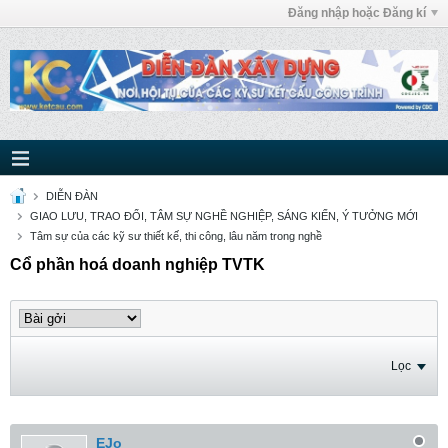
Đăng nhập hoặc Đăng kí
DIỄN ĐÀN
GIAO LƯU, TRAO ĐỔI, TÂM SỰ NGHỀ NGHIỆP, SÁNG KIẾN, Ý TƯỞNG MỚI
Tâm sự của các kỹ sư thiết kế, thi công, lâu năm trong nghề
Cổ phần hoá doanh nghiệp TVTK
Lọc
EJo