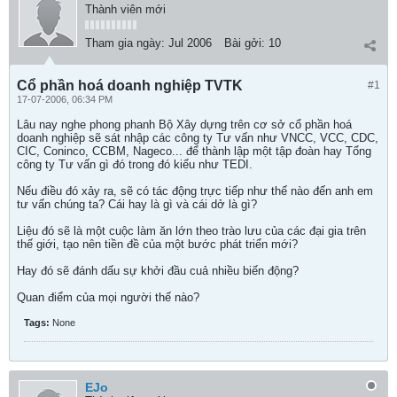
Thành viên mới
Tham gia ngày:
Jul 2006
Bài gởi:
10
Cổ phần hoá doanh nghiệp TVTK
#1
17-07-2006, 06:34 PM
Lâu nay nghe phong phanh Bộ Xây dựng trên cơ sở cổ phần hoá
doanh nghiệp sẽ sát nhập các công ty Tư vấn như VNCC, VCC, CDC,
CIC, Coninco, CCBM, Nageco... để thành lập một tập đoàn hay Tổng
công ty Tư vấn gì đó trong đó kiểu như TEDI.
Nếu điều đó xảy ra, sẽ có tác động trực tiếp như thế nào đến anh em
tư vấn chúng ta? Cái hay là gì và cái dở là gì?
Liệu đó sẽ là một cuộc làm ăn lớn theo trào lưu của các đại gia trên
thế giới, tạo nên tiền đề của một bước phát triển mới?
Hay đó sẽ đánh dấu sự khởi đầu cuả nhiều biến động?
Quan điểm của mọi người thế nào?
Tags:
None
EJo