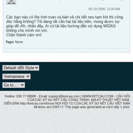
05-10-2006, 11:04 AM
Các bạn nào có file tính toan và bản vẽ chi tiết neo tạm khi thi công
đúc hẫng không? Tôi đang rất cần hai tài liệu trên, mong được sự
giúp đỡ.Ah, nhân đây, Ai có tài liệu hướng dẫn sử dụng MIDAS
không cho mình xin với.
Chân thành cảm ơn!
Tags:
None
Hotline: 038.77 88888 - Email: support@ketcau.com | WWW.KETCAU.COM - CẦU NỐI
CỦA CÁC KỸ SƯ KẾT CẤU CÔNG TRÌNH, ĐỊA KỸ THUẬT VIỆT NAM.
DIỄN ĐÀN http://ketcau.com/forum NƠI HỘI TỤ CỦA CÁC KỸ SƯ KẾT CÂU VIỆT NAM
All times are GMT+7. This page was generated at cách đây 1 phút.