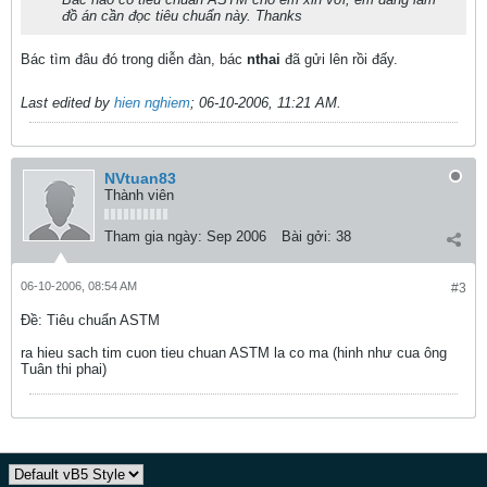
đồ án cần đọc tiêu chuẩn này. Thanks
Bác tìm đâu đó trong diễn đàn, bác
nthai
đã gửi lên rồi đấy.
Last edited by
hien nghiem
;
06-10-2006, 11:21 AM
.
NVtuan83
Thành viên
Tham gia ngày:
Sep 2006
Bài gởi:
38
06-10-2006, 08:54 AM
#3
Ðề: Tiêu chuẩn ASTM
ra hieu sach tim cuon tieu chuan ASTM la co ma (hinh như cua ông
Tuân thi phai)