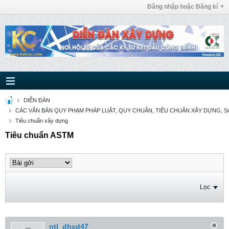
Đăng nhập hoặc Đăng kí
DIỄN ĐÀN
CÁC VĂN BẢN QUY PHẠM PHÁP LUẬT, QUY CHUẨN, TIÊU CHUẨN XÂY DỰNG, SÁ
Tiêu chuẩn xây dựng
Tiêu chuẩn ASTM
Lọc
ntl_dhxd47