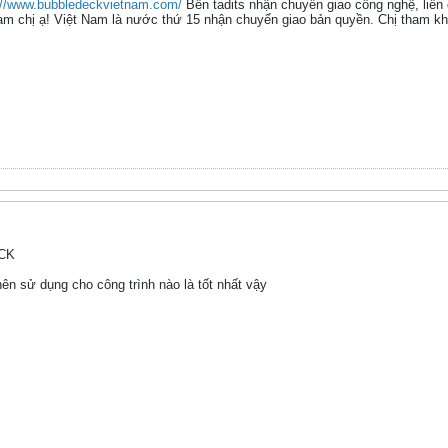
://www.bubbledeckvietnam.com/
Bên tadits nhận chuyển giao công nghệ, liên
am chị ạ! Việt Nam là nước thứ 15 nhận chuyển giao bản quyền. Chị tham kh
ECK
 sử dụng cho công trình nào là tốt nhất vậy