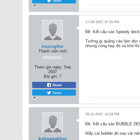
Tweet
17-09-2007, 07:25 PM
Ðề: Kết cấu sàn Speedy deck 
Tưởng gì quảng cáo làm đọc 
nhưng cũng hay đó và khó thi
truongtho
Thành viên mới
Tham gia ngày:
Sep
2007
Bài gởi:
7
Share
Tweet
29-12-2007, 10:29 PM
Ðề: Kết cấu sàn BUBBLE D
Mấy cái bubble đó sau vài năm
kshoangkhoi