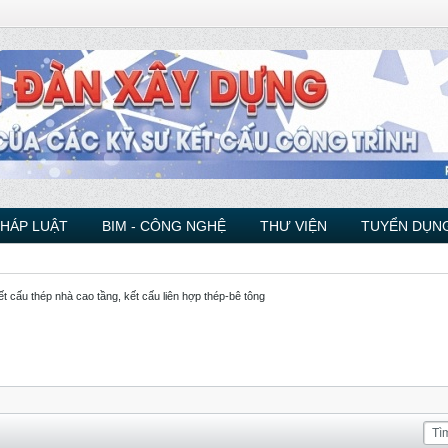
PHÁP LUẬT
BIM - CÔNG NGHỆ
THƯ VIỆN
TUYỂN DỤNG
ết cấu thép nhà cao tầng, kết cấu liên hợp thép-bê tông