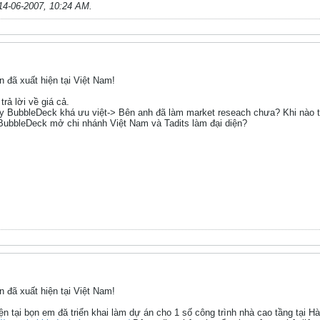
14-06-2007, 10:24 AM
.
 đã xuất hiện tại Việt Nam!
rả lời về giá cả.
ấy BubbleDeck khá ưu việt-> Bên anh đã làm market reseach chưa? Khi nào t
BubbleDeck mở chi nhánh Việt Nam và Tadits làm đại diện?
 đã xuất hiện tại Việt Nam!
iện tại bọn em đă triển khai làm dự án cho 1 số công trình nhà cao tầng tại