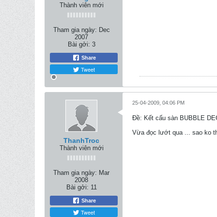
Thành viên mới
Tham gia ngày:
Dec
2007
Bài gởi:
3
Share
Tweet
25-04-2009, 04:06 PM
Ðề: Kết cấu sàn BUBBLE D
Vừa đọc lướt qua ... sao ko 
ThanhTroc
Thành viên mới
Tham gia ngày:
Mar
2008
Bài gởi:
11
Share
Tweet