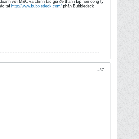
 doanh với M&C và chính tác giả để thành lập nên công ty
ảo tại
http://www.bubbledeck.com/
phần Bubbledeck
#37