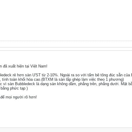
 đã xuất hiện tại Việt Nam!
bledeck rẻ hơn sàn ƯST từ 2-10%. Ngoài ra so với tấm bê tông đúc sẵn của 
, tính toàn khối hóa cao.(BTXM là sàn lắp ghép làm việc theo 1 phương)
 trúc vì sàn Bubbledeck là dạng sàn không dầm, phẳng trên, phẳng dưới. Mặt 
 bằng phức tạp )
u để mọi người rõ hơn!