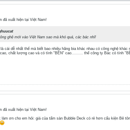
 đã xuất hiện tại Việt Nam!
ghuucat
ông ghệ mới vào Việt Nam sao mà khó quá, các bác nhỉ!
 là cái dễ nhất thế mà biết bao nhiêu hãng bia khác nhau có công nghệ khác
ao, chất lượng cao và có tính "BỀN" cao.......... thế công ty Bác có tính 
 đã xuất hiện tại Việt Nam!
k làm ơn cho em hỏi: giá của tấm sàn Bubble Deck có rẻ hơn cấu kiện Bê tôn