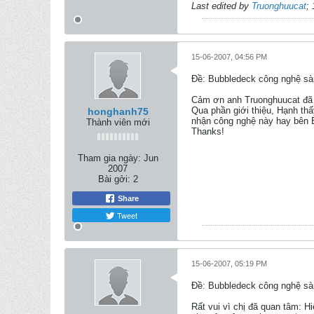
Last edited by
Truonghuucat
;
15-06-2007, 04:56 PM
Ðề: Bubbledeck công nghệ sàn
Cảm ơn anh Truonghuucat đã t
Qua phần giới thiệu, Hạnh th
honghanh75
nhận công nghệ này hay bên 
Thành viên mới
Thanks!
Tham gia ngày:
Jun
2007
Bài gởi:
2
Share
Tweet
15-06-2007, 05:19 PM
Ðề: Bubbledeck công nghệ sàn
Rất vui vì chị đă quan tâm: H