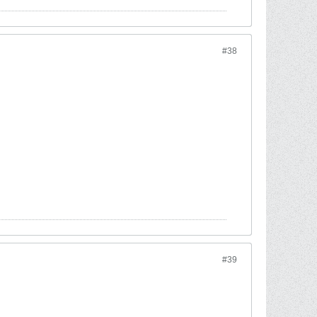
#38
#39