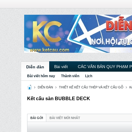
Bài viết
CÁC VĂN BẢN QUY PHẠM 
Diễn đàn
Bài viết hôm nay
Thành viên
Lịch
DIỄN ĐÀN
THIẾT KẾ KẾT CẤU THÉP VÀ KẾT CẤU GỖ
K
Kết cấu sàn BUBBLE DECK
BÀI GỞI
BÀI VIẾT MỚI NHẤT