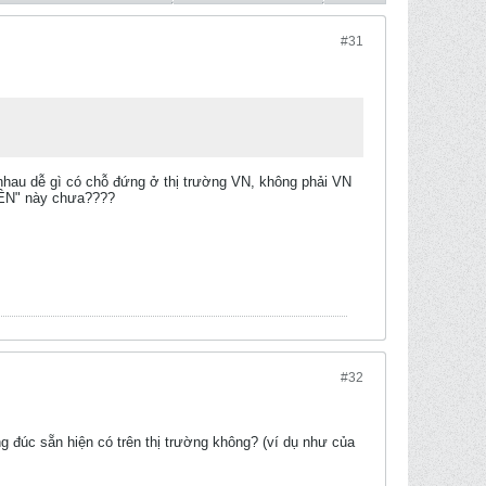
#31
 nhau dễ gì có chỗ đứng ở thị trường VN, không phải VN
"BỀN" này chưa????
#32
g đúc sẵn hiện có trên thị trường không? (ví dụ như của