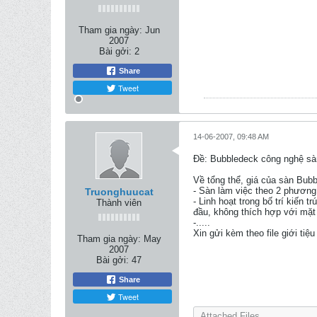
Tham gia ngày:
Jun
2007
Bài gởi:
2
Share
Tweet
14-06-2007, 09:48 AM
Ðề: Bubbledeck công nghệ sàn
Về tổng thể, giá của sàn Bub
- Sàn làm việc theo 2 phương
Truonghuucat
- Linh hoạt trong bố trí kiến
Thành viên
đầu, không thích hợp với mặt
-.....
Xin gửi kèm theo file giới tiệ
Tham gia ngày:
May
2007
Bài gởi:
47
Share
Tweet
Attached Files