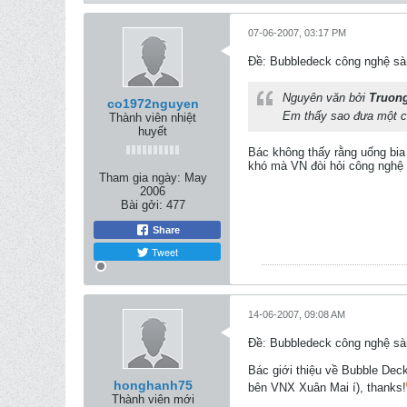
07-06-2007, 03:17 PM
Ðề: Bubbledeck công nghệ sàn
Nguyên văn bởi
Truon
co1972nguyen
Em thấy sao đưa một c
Thành viên nhiệt
huyết
Bác không thấy rằng uống bia
khó mà VN đòi hỏi công nghệ c
Tham gia ngày:
May
2006
Bài gởi:
477
Share
Tweet
14-06-2007, 09:08 AM
Ðề: Bubbledeck công nghệ sàn
Bác giới thiệu về Bubble Dec
honghanh75
bên VNX Xuân Mai í), thanks!
Thành viên mới