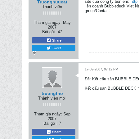
site của công ty bọn em:
http
Truonghuucat
liên doanh Bubbledeck Viet N
Thành viên
group/Contact
Tham gia ngày:
May
2007
Bài gởi:
47
Share
Tweet
17-09-2007, 07:12 PM
Ðề: Kết cấu sàn BUBBLE D
Kết cấu sàn BUBBLE DECK nên
truongtho
Thành viên mới
Tham gia ngày:
Sep
2007
Bài gởi:
7
Share