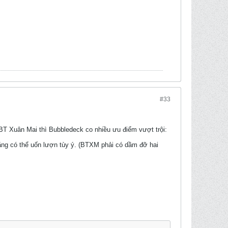
#33
BT Xuân Mai thì Bubbledeck co nhiều ưu điểm vượt trội:
bằng có thể uốn lượn tùy ý. (BTXM phải có dầm đỡ hai