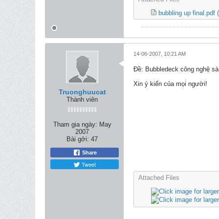
bubbling up final.pdf
14-06-2007, 10:21 AM
Ðề: Bubbledeck công nghệ sàn
Xin ý kiến của mọi người!
Truonghuucat
Thành viên
Tham gia ngày:
May
2007
Bài gởi:
47
Share
Tweet
Attached Files