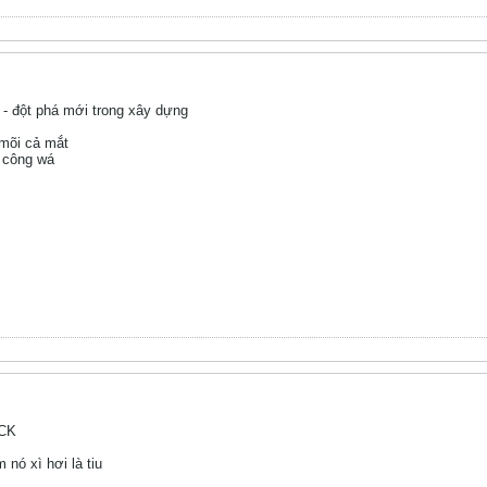
- đột phá mới trong xây dựng
mõi cả mắt
 công wá
ECK
 nó xì hơi là tiu