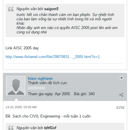
Nguyên văn bởi
saigon5
trước hết xin chân thành cám ơn bạn phiphi. Sự nhiệt tình
của bạn làm sống lại sự nhiệt tình trong tôi và mỗi người
khác
Nhân đây anh em nào có quyển AISC 2005 post lên anh em
cùng sử dụng nhé
Link AISC 2005 day
http://www.4shared.com/file/29870831..._2005.html?s=1
hien nghiem
Thành viên rất tích cực
Tham gia ngày:
Apr 2005
Bài gởi:
340
14-01-2008, 03:05 AM
#258
Ðề: Sách cho CIVIL Engineering - mỗi tuần 1 cuốn
Nguyên văn bởi
tdt41xf