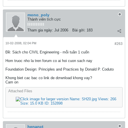
mono_poly
Thành viên tích cực
Tham gia ngày:
Jul 2006
Bài gởi:
183
10-02-2008, 02:04 PM
#263
Ðề: Sách cho CIVIL Engineering - mỗi tuần 1 cuốn
Hom truoc nho la tren forum co ai hoi cuon sach nay
Foundation Design: Principles and Practices by Donald P. Coduto
Khong biet cac bac co link de dơwnload khong vay?
Cam on
Attached Files
henanct