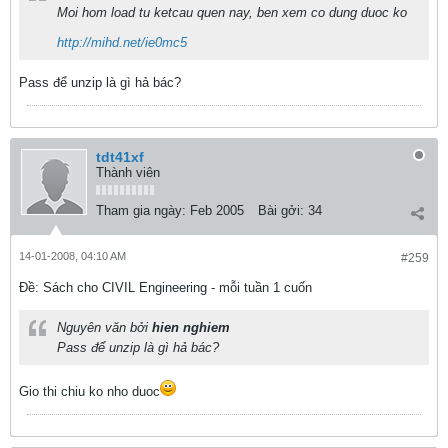
Moi hom load tu ketcau quen nay, ben xem co dung duoc ko
http://mihd.net/ie0mc5
Pass để unzip là gì hả bác?
tdt41xf
Thành viên
Tham gia ngày:
Feb 2005
Bài gởi:
34
14-01-2008, 04:10 AM
#259
Ðề: Sách cho CIVIL Engineering - mỗi tuần 1 cuốn
Nguyên văn bởi
hien nghiem
Pass để unzip là gì hả bác?
Gio thi chiu ko nho duoc