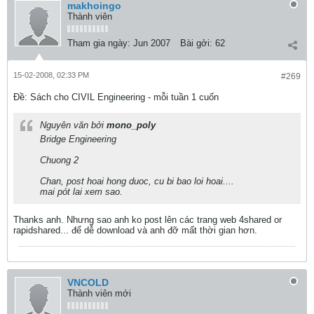
makhoingo
Thành viên
Tham gia ngày:
Jun 2007
Bài gởi:
62
15-02-2008, 02:33 PM
#269
Ðề: Sách cho CIVIL Engineering - mỗi tuần 1 cuốn
Nguyên văn bởi
mono_poly
Bridge Engineering
Chuong 2
Chan, post hoai hong duoc, cu bi bao loi hoai....
mai pót lai xem sao.
Thanks anh. Nhưng sao anh ko post lên các trang web 4shared or
rapidshared... để dễ download và anh đỡ mất thời gian hơn.
VNCOLD
Thành viên mới