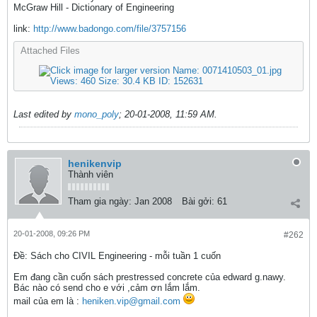
McGraw Hill - Dictionary of Engineering
link:
http://www.badongo.com/file/3757156
Attached Files
Last edited by
mono_poly
;
20-01-2008, 11:59 AM
.
henikenvip
Thành viên
Tham gia ngày:
Jan 2008
Bài gởi:
61
20-01-2008, 09:26 PM
#262
Ðề: Sách cho CIVIL Engineering - mỗi tuần 1 cuốn
Em đang cần cuốn sách prestressed concrete của edward g.nawy.
Bác nào có send cho e với ,cảm ơn lắm lắm.
mail của em là :
heniken.vip@gmail.com