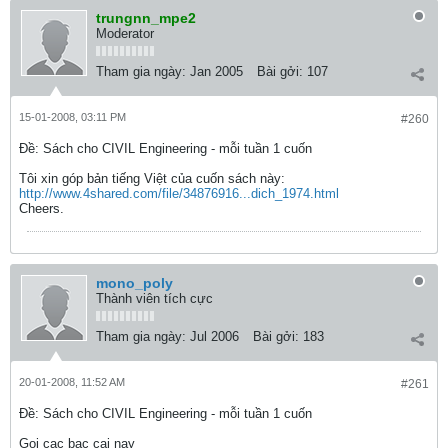
trungnn_mpe2
Moderator
Tham gia ngày:
Jan 2005
Bài gởi:
107
15-01-2008, 03:11 PM
#260
Ðề: Sách cho CIVIL Engineering - mỗi tuần 1 cuốn
Tôi xin góp bản tiếng Việt của cuốn sách này:
http://www.4shared.com/file/34876916...dich_1974.html
Cheers.
mono_poly
Thành viên tích cực
Tham gia ngày:
Jul 2006
Bài gởi:
183
20-01-2008, 11:52 AM
#261
Ðề: Sách cho CIVIL Engineering - mỗi tuần 1 cuốn
Goi cac bac cai nay