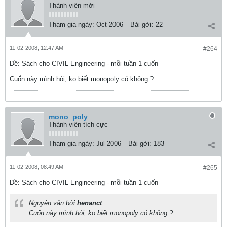
Thành viên mới
Tham gia ngày:
Oct 2006
Bài gởi:
22
11-02-2008, 12:47 AM
#264
Ðề: Sách cho CIVIL Engineering - mỗi tuần 1 cuốn
Cuốn này mình hỏi, ko biết monopoly có không ?
mono_poly
Thành viên tích cực
Tham gia ngày:
Jul 2006
Bài gởi:
183
11-02-2008, 08:49 AM
#265
Ðề: Sách cho CIVIL Engineering - mỗi tuần 1 cuốn
Nguyên văn bởi
henanct
Cuốn này mình hỏi, ko biết monopoly có không ?