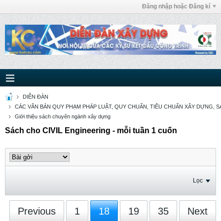
Đăng nhập hoặc Đăng kí
DIỄN ĐÀN
CÁC VĂN BẢN QUY PHẠM PHÁP LUẬT, QUY CHUẨN, TIÊU CHUẨN XÂY DỰNG, SÁ
Giới thiệu sách chuyên ngành xây dựng
Sách cho CIVIL Engineering - mỗi tuần 1 cuốn
Lọc
Previous
1
18
19
35
Next