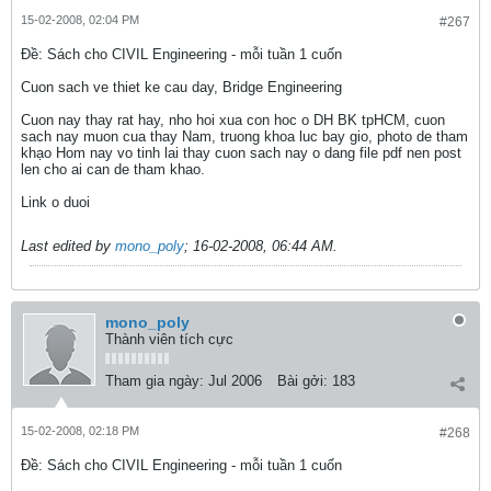
15-02-2008, 02:04 PM
#267
Ðề: Sách cho CIVIL Engineering - mỗi tuần 1 cuốn
Cuon sach ve thiet ke cau day, Bridge Engineering
Cuon nay thay rat hay, nho hoi xua con hoc o DH BK tpHCM, cuon
sach nay muon cua thay Nam, truong khoa luc bay gio, photo de tham
khạo Hom nay vo tinh lai thay cuon sach nay o dang file pdf nen post
len cho ai can de tham khao.
Link o duoi
Last edited by
mono_poly
;
16-02-2008, 06:44 AM
.
mono_poly
Thành viên tích cực
Tham gia ngày:
Jul 2006
Bài gởi:
183
15-02-2008, 02:18 PM
#268
Ðề: Sách cho CIVIL Engineering - mỗi tuần 1 cuốn