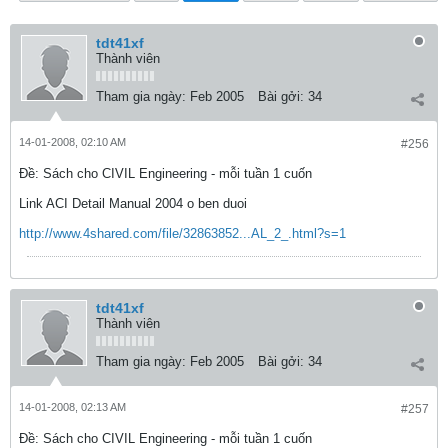
tdt41xf
Thành viên
Tham gia ngày:
Feb 2005
Bài gởi:
34
14-01-2008, 02:10 AM
#256
Ðề: Sách cho CIVIL Engineering - mỗi tuần 1 cuốn
Link ACI Detail Manual 2004 o ben duoi
http://www.4shared.com/file/32863852...AL_2_.html?s=1
tdt41xf
Thành viên
Tham gia ngày:
Feb 2005
Bài gởi:
34
14-01-2008, 02:13 AM
#257
Ðề: Sách cho CIVIL Engineering - mỗi tuần 1 cuốn