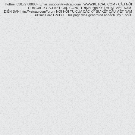
Hotline: 038.77 88888 - Email: support@ketcau.com | WWW.KETCAU.COM - CẦU NỐI
CỦA CÁC KỸ SƯ KẾT CẤU CÔNG TRÌNH, ĐỊA KỸ THUẬT VIỆT NAM.
DIỄN ĐÀN http://ketcau.com/forum NƠI HỘI TỤ CỦA CÁC KỸ SƯ KẾT CÂU VIỆT NAM
All times are GMT+7. This page was generated at cách đây 1 phút.