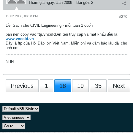
Tham gia ngày:
Jan 2008
Bài gởi:
2
15-02-2008, 08:58 PM
#270
Ðề: Sách cho CIVIL Engineering - mỗi tuần 1 cuốn
bạn nên copy vào
ftp.vncold.vn
tên truy cập và mật khẩu đều là
www.vncold.vn
Đây là ftp của Hội Đập lớn Việt Nam. Miễn phí và đảm bảo lâu dài cho
anh em.
NHN
Previous
1
18
19
35
Next