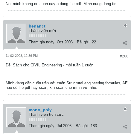
No, minh khong co cuon nay o dang file pdf. Minh cung dang tim.
henanct
Thành viên mới
Tham gia ngày:
Oct 2006
Bài gởi:
22
11-02-2008, 12:36 PM
#266
Ðề: Sách cho CIVIL Engineering - mỗi tuần 1 cuốn
Mình đang cần cuốn trên với cuốn Structural engineering formulas, AE
nào có file pdf hay scan, xin scan cho mình với nhé.
mono_poly
Thành viên tích cực
Tham gia ngày:
Jul 2006
Bài gởi:
183