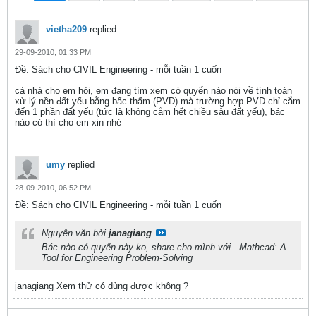
vietha209
replied
29-09-2010, 01:33 PM
Ðề: Sách cho CIVIL Engineering - mỗi tuần 1 cuốn
cả nhà cho em hỏi, em đang tìm xem có quyển nào nói về tính toán
xử lý nền đất yếu bằng bấc thấm (PVD) mà trường hợp PVD chỉ cắm
đến 1 phần đất yếu (tức là không cắm hết chiều sâu đất yếu), bác
nào có thì cho em xin nhé
umy
replied
28-09-2010, 06:52 PM
Ðề: Sách cho CIVIL Engineering - mỗi tuần 1 cuốn
Nguyên văn bởi
janagiang
Bác nào có quyển này ko, share cho mình với . Mathcad: A
Tool for Engineering Problem-Solving
janagiang Xem thử có dùng được không ?