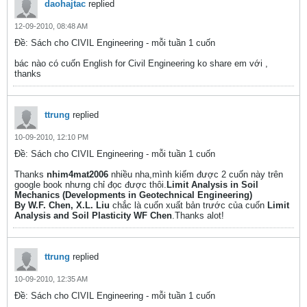
daohajtac
replied
12-09-2010, 08:48 AM
Ðề: Sách cho CIVIL Engineering - mỗi tuần 1 cuốn
bác nào có cuốn English for Civil Engineering ko share em với ,
thanks
ttrung
replied
10-09-2010, 12:10 PM
Ðề: Sách cho CIVIL Engineering - mỗi tuần 1 cuốn
Thanks
nhim4mat2006
nhiều nha,mình kiếm được 2 cuốn này trên
google book nhưng chỉ đọc được thôi.
Limit Analysis in Soil
Mechanics (Developments in Geotechnical Engineering)
By W.F. Chen, X.L. Liu
chắc là cuốn xuất bản trước của cuốn
Limit
Analysis and Soil Plasticity WF Chen
.Thanks alot!
ttrung
replied
10-09-2010, 12:35 AM
Ðề: Sách cho CIVIL Engineering - mỗi tuần 1 cuốn