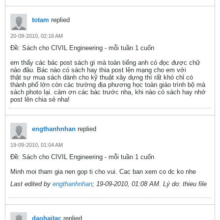
totam
replied
20-09-2010, 02:16 AM
Ðề: Sách cho CIVIL Engineering - mỗi tuần 1 cuốn
em thấy các bác post sách gì mà toàn tiếng anh có đọc được chữ
nào đâu. Bác nào có sách hay thia post lên mạng cho em với
thật sự mua sách dành cho kỹ thuật xây dựng thì rất khó chỉ có
thành phố lớn còn các trường địa phương học toàn giáo trình bộ mà
sách photo lại. cảm ơn các bác trước nha, khi nào có sách hay nhớ
post lên chia sẻ nha!
engthanhnhan
replied
19-09-2010, 01:04 AM
Ðề: Sách cho CIVIL Engineering - mỗi tuần 1 cuốn
Minh moi tham gia nen gop ti cho vui. Cac ban xem co dc ko nhe
Last edited by
engthanhnhan
;
19-09-2010, 01:08 AM
.
Lý do:
thieu file
daohajtac
replied