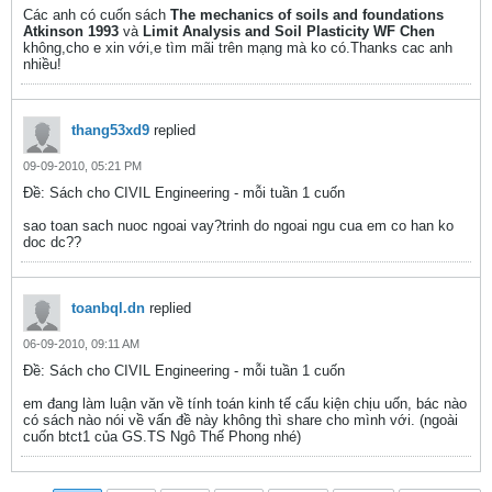
Các anh có cuốn sách
The mechanics of soils and foundations
Atkinson 1993
và
Limit Analysis and Soil Plasticity WF Chen
không,cho e xin với,e tìm mãi trên mạng mà ko có.Thanks cac anh
nhiều!
thang53xd9
replied
09-09-2010, 05:21 PM
Ðề: Sách cho CIVIL Engineering - mỗi tuần 1 cuốn
sao toan sach nuoc ngoai vay?trinh do ngoai ngu cua em co han ko
doc dc??
toanbql.dn
replied
06-09-2010, 09:11 AM
Ðề: Sách cho CIVIL Engineering - mỗi tuần 1 cuốn
em đang làm luận văn về tính toán kinh tế cấu kiện chịu uốn, bác nào
có sách nào nói về vấn đề này không thì share cho mình với. (ngoài
cuốn btct1 của GS.TS Ngô Thế Phong nhé)