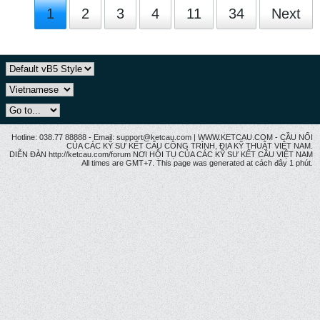
1
2
3
4
11
34
Next
Hotline: 038.77 88888 - Email: support@ketcau.com | WWW.KETCAU.COM - CẦU NỐI
CỦA CÁC KỸ SƯ KẾT CẤU CÔNG TRÌNH, ĐỊA KỸ THUẬT VIỆT NAM.
DIỄN ĐÀN http://ketcau.com/forum NƠI HỘI TỤ CỦA CÁC KỸ SƯ KẾT CÂU VIỆT NAM
All times are GMT+7. This page was generated at cách đây 1 phút.