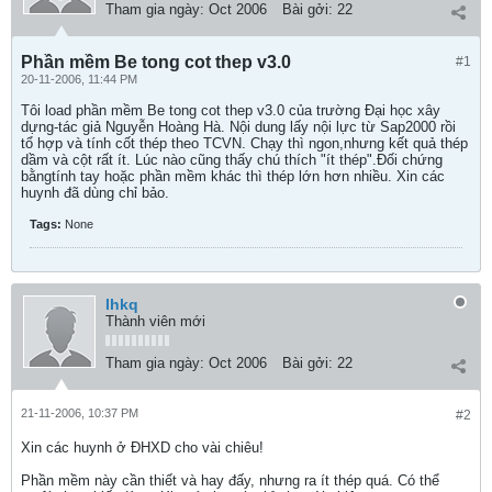
Tham gia ngày:
Oct 2006
Bài gởi:
22
Phần mềm Be tong cot thep v3.0
#1
20-11-2006, 11:44 PM
Tôi load phần mềm Be tong cot thep v3.0 của trường Đại học xây
dựng-tác giả Nguyễn Hoàng Hà. Nội dung lấy nội lực từ Sap2000 rồi
tổ hợp và tính cốt thép theo TCVN. Chạy thì ngon,nhưng kết quả thép
dầm và cột rất ít. Lúc nào cũng thấy chú thích "ít thép".Đối chứng
bằngtính tay hoặc phần mềm khác thì thép lớn hơn nhiều. Xin các
huynh đã dùng chỉ bảo.
Tags:
None
lhkq
Thành viên mới
Tham gia ngày:
Oct 2006
Bài gởi:
22
21-11-2006, 10:37 PM
#2
Xin các huynh ở ĐHXD cho vài chiêu!
Phần mềm này cần thiết và hay đấy, nhưng ra ít thép quá. Có thể