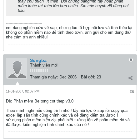
thấy chú thích "ít thép".Đối chứng bằngtính tay hoặc phần
mềm khác thì thép lớn hơn nhiều. Xin các huynh đã dùng chỉ
bảo.
-----------------------------
em đang nghiên cứu về sap, nhưng lúc tổ hợp nội lực và tính thép lại
không có phần mềm nào để tính theo tcvn. anh gửi cho em dùng thử
nhẹ cám ơn anh nhiều!
Songba
Thành viên mới
Tham gia ngày:
Dec 2006
Bài gởi:
23
11-01-2007, 02:07 PM
#6
Ðề: Phần mềm Be tong cot thep v3.0
Theo mình nghĩ nếu công trình nhỏ ! lấy nội lực ở sap rồi copy qua
excel lập sẵn tính cũng chính xác và dễ dàng kiểm tra được !
sử dụng phần mềm hiện đại phải biết tường tận về phần mềm đó và
đã được kiểm nghiệm tính chính xác của nó !