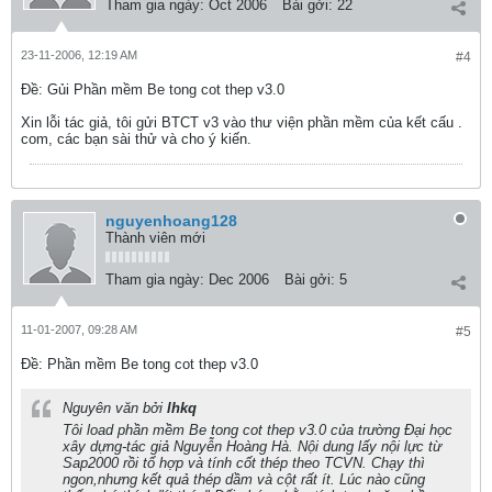
Tham gia ngày:
Oct 2006
Bài gởi:
22
23-11-2006, 12:19 AM
#4
Ðề: Gủi Phần mềm Be tong cot thep v3.0
Xin lỗi tác giả, tôi gửi BTCT v3 vào thư viện phần mềm của kết cấu .
com, các bạn sài thử và cho ý kiến.
nguyenhoang128
Thành viên mới
Tham gia ngày:
Dec 2006
Bài gởi:
5
11-01-2007, 09:28 AM
#5
Ðề: Phần mềm Be tong cot thep v3.0
Nguyên văn bởi
lhkq
Tôi load phần mềm Be tong cot thep v3.0 của trường Đại học
xây dựng-tác giả Nguyễn Hoàng Hà. Nội dung lấy nội lực từ
Sap2000 rồi tổ hợp và tính cốt thép theo TCVN. Chạy thì
ngon,nhưng kết quả thép dầm và cột rất ít. Lúc nào cũng