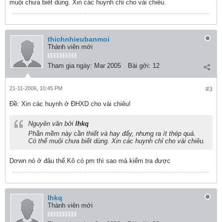
muội chưa biết dùng. Xin các huynh chỉ cho vài chiêu.
thichnhieubanmoi
Thành viên mới
Tham gia ngày:
Mar 2005
Bài gởi:
12
21-11-2006, 10:45 PM
#3
Ðề: Xin các huynh ở ĐHXD cho vài chiêu!
Nguyên văn bởi
lhkq
Phần mềm này cần thiết và hay đấy, nhưng ra ít thép quá.
Có thể muội chưa biết dùng. Xin các huynh chỉ cho vài chiêu.
Dơwn nó ở đâu thế.Kô có pm thì sao mà kiểm tra được
lhkq
Thành viên mới