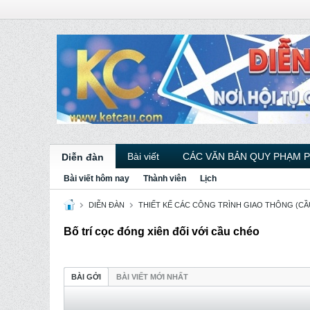
Bài viết
CÁC VĂN BẢN QUY PHẠM 
Diễn đàn
Bài viết hôm nay
Thành viên
Lịch
DIỄN ĐÀN
THIẾT KẾ CÁC CÔNG TRÌNH GIAO THÔNG (CẦU
Bố trí cọc đóng xiên đối với cầu chéo
BÀI GỞI
BÀI VIẾT MỚI NHẤT