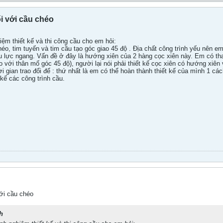
ối với cầu chéo
iệm thiết kế và thi công cầu cho em hỏi:
éo, tim tuyến và tim cầu tạo góc giao 45 độ . Địa chất công trình yếu nên e
ịu lực ngang. Vấn đề ở đây là hướng xiên của 2 hàng cọc xiên này. Em có th
o với thân mố góc 45 độ), người lại nói phải thiết kế cọc xiên có hướng xiê
i gian trao đổi để : thứ nhất là em có thể hoàn thành thiết kế của mình 1 cá
 kế các công trình cầu.
với cầu chéo
h