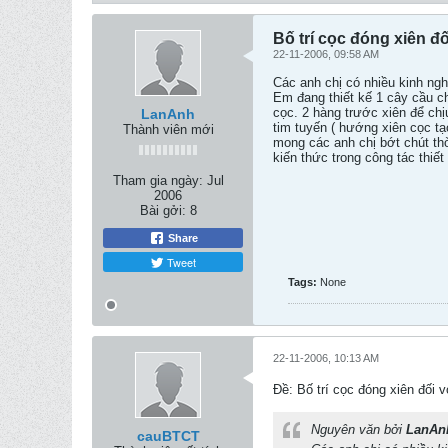
Bố trí cọc đóng xiên đ
22-11-2006, 09:58 AM
Các anh chị có nhiều kinh ngh
Em đang thiết kế 1 cây cầu ch
cọc. 2 hàng trước xiên để ch
LanAnh
tim tuyến ( hướng xiên cọc tạ
Thành viên mới
mong các anh chị bớt chút thờ
kiến thức trong công tác thiết
Tham gia ngày:
Jul
2006
Bài gởi:
8
Share
Tweet
Tags:
None
22-11-2006, 10:13 AM
Ðề: Bố trí cọc đóng xiên đối 
Nguyên văn bởi
LanAn
cauBTCT