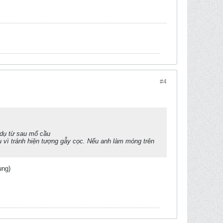
#4
 dụ từ sau mố cầu
 vì tránh hiện tượng gẫy cọc. Nếu anh làm móng trên
ụng)