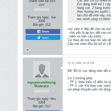
Các anh chị có nhiều ki
Thành viên rất tích
Em đang thiết kế 1 cây 
cực
hàng cọc. 2 hàng trước
theo hướng tim tuyến ( 
tạo chủ đề mới này, mon
Tham gia ngày:
Jun
em mình cũng có thêm tý
2006
Bài gởi:
212
cọc xiên ở đây để chịu tải t
Share
- chủ yếu là áp lực đất sau m
- hãm xe trên cầu (nhỏ)
Tweet
Cứ theo đó mà luận thì nên đ
Cầu mà chéo 45o thì bố trí cố
22-11-2006, 02:28 PM
Ðề: Bố trí cọc đóng xiên đối 
Có 2 trường phái:
- TP 1: theo kiểu cổ điển từ
nguyenviettrung
- TP 2: các KS theo các sách
Moderator
xin phep khuyên anh chỉ dùng
Tham gia ngày:
Nov
2004
Bài gởi:
517