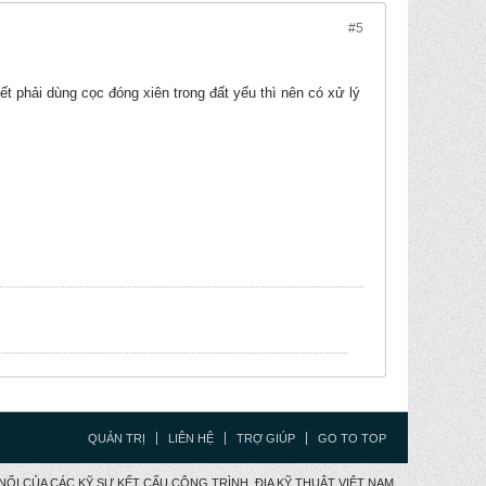
#5
iết phải dùng cọc đóng xiên trong đất yếu thì nên có xử lý
QUẢN TRỊ
LIÊN HỆ
TRỢ GIÚP
GO TO TOP
CẦU NỐI CỦA CÁC KỸ SƯ KẾT CẤU CÔNG TRÌNH, ĐỊA KỸ THUẬT VIỆT NAM.