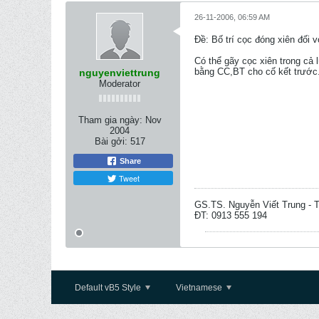
26-11-2006, 06:59 AM
Ðề: Bố trí cọc đóng xiên đối 
Có thể gãy cọc xiên trong cả l
bằng CC,BT cho cố kết trước
nguyenviettrung
Moderator
Tham gia ngày:
Nov
2004
Bài gởi:
517
Share
Tweet
GS.TS. Nguyễn Viết Trung -
ĐT: 0913 555 194
Default vB5 Style
Vietnamese