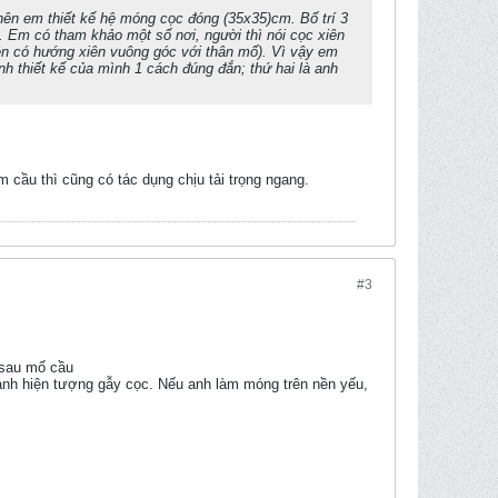
 nên em thiết kế hệ móng cọc đóng (35x35)cm. Bố trí 3
. Em có tham khảo một số nơi, người thì nói cọc xiên
xiên có hướng xiên vuông góc với thân mố). Vì vậy em
nh thiết kế của mình 1 cách đúng đắn; thứ hai là anh
cầu thì cũng có tác dụng chịu tải trọng ngang.
#3
 sau mố cầu
ránh hiện tượng gẫy cọc. Nếu anh làm móng trên nền yếu,