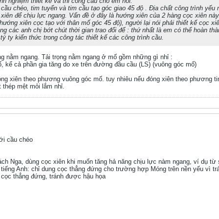
nh nghiệm thiết kế và thi công cầu cho em hỏi:
cầu chéo, tim tuyến và tim cầu tạo góc giao 45 độ . Địa chất công trình yếu
 xiên để chịu lực ngang. Vấn đề ở đây là hướng xiên của 2 hàng cọc xiên này
hướng xiên cọc tạo với thân mố góc 45 độ), người lại nói phải thiết kế cọc 
g các anh chị bớt chút thời gian trao đổi để : thứ nhất là em có thể hoàn thà
 ty kiến thức trong công tác thiết kế các công trình cầu.
rọng nằm ngang. Tải trọng nằm ngang ở mố gồm những gì nhỉ :
ố, kể cả phần gia tăng do xe trên đường đầu cầu (LS) (vuông góc mố)
óng xiên theo phương vuông góc mố. tuy nhiêu nếu đóng xiên theo phương tim 
t thép mệt mỏi lắm nhỉ.
với cầu chéo
 sách Nga, dùng cọc xiên khi muốn tăng hả năng chịu lực nàm ngang, ví dụ từ
 tiếng Anh: chỉ dung cọc thẳng đứng cho trường hợp Móng trên nền yếu vì t
 cọc thẳng đứng, tránh được hậu họa