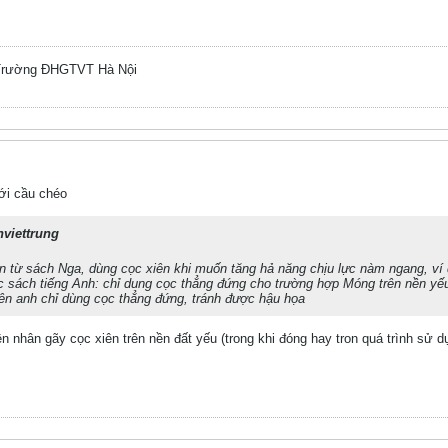
 Trường ĐHGTVT Hà Nội
với cầu chéo
viettrung
iển từ sách Nga, dùng cọc xiên khi muốn tăng hả năng chịu lực nàm ngang, ví
c sách tiếng Anh: chỉ dung cọc thẳng đứng cho trường hợp Móng trên nền yếu
ên anh chỉ dùng cọc thẳng đứng, tránh được hậu họa
ên nhân gãy cọc xiên trên nền đất yếu (trong khi đóng hay tron quá trình sử d