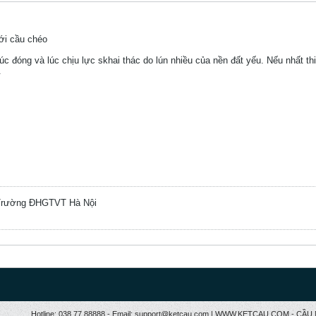
với cầu chéo
úc đóng và lúc chịu lực skhai thác do lún nhiều của nền đất yếu. Nếu nhất th
.
 Trường ĐHGTVT Hà Nội
Hotline: 038.77 88888 - Email: support@ketcau.com | WWW.KETCAU.COM - 