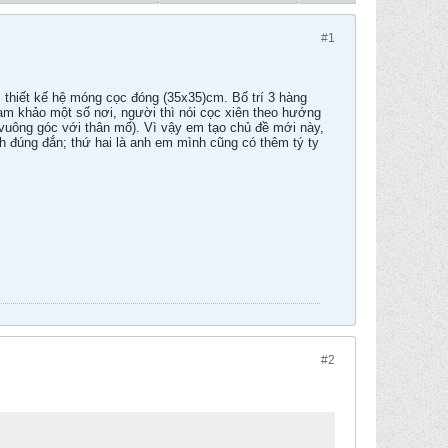
#1
m thiết kế hệ móng cọc đóng (35x35)cm. Bố trí 3 hàng
am khảo một số nơi, người thì nói cọc xiên theo hướng
n vuông góc với thân mố). Vì vậy em tạo chủ đề mới này,
ch đúng đắn; thứ hai là anh em mình cũng có thêm tý ty
#2