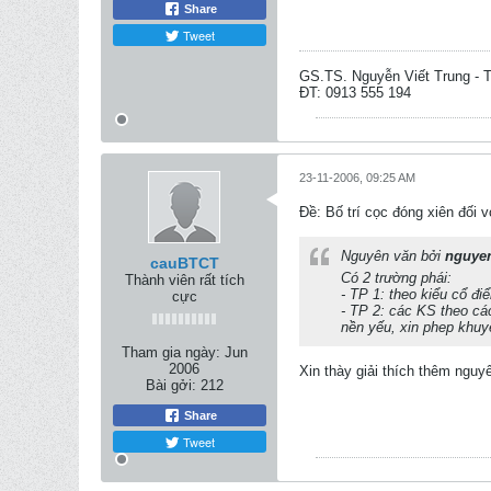
Share
Tweet
GS.TS. Nguyễn Viết Trung -
ĐT: 0913 555 194
23-11-2006, 09:25 AM
Ðề: Bố trí cọc đóng xiên đối 
Nguyên văn bởi
nguyen
cauBTCT
Có 2 trường phái:
Thành viên rất tích
- TP 1: theo kiểu cổ đ
cực
- TP 2: các KS theo cá
nền yếu, xin phep khuy
Tham gia ngày:
Jun
2006
Xin thày giải thích thêm nguy
Bài gởi:
212
Share
Tweet