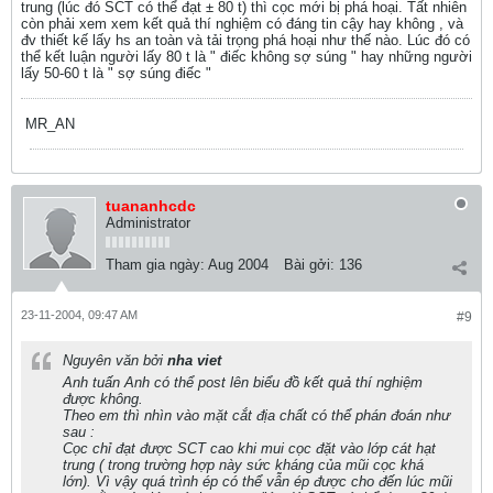
trung (lúc đó SCT có thể đạt ± 80 t) thì cọc mới bị phá hoại. Tất nhiên
còn phải xem xem kết quả thí nghiệm có đáng tin cậy hay không , và
đv thiết kế lấy hs an toàn và tải trọng phá hoại như thế nào. Lúc đó có
thể kết luận người lấy 80 t là " điếc không sợ súng " hay những người
lấy 50-60 t là " sợ súng điếc "
MR_AN
tuananhcdc
Administrator
Tham gia ngày:
Aug 2004
Bài gởi:
136
23-11-2004, 09:47 AM
#9
Nguyên văn bởi
nha viet
Anh tuấn Anh có thể post lên biểu đồ kết quả thí nghiệm
được không.
Theo em thì nhìn vào mặt cắt địa chất có thể phán đoán như
sau :
Cọc chỉ đạt được SCT cao khi mui cọc đặt vào lớp cát hạt
trung ( trong trường hợp này sức kháng của mũi cọc khá
lớn). Vì vậy quá trình ép có thể vẫn ép được cho đến lúc mũi