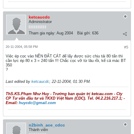
ketcaucdc
Administrator
Tham gia ngày:
Aug 2004
Bài gởi:
636
20-11-2004, 05:58 PM
#5
Việc ép cọc vào NỀN ĐẤT CÁT để lấy được sức chịu tải 80 tấn thì
cần lực ép 80 x 3 = 240 tấn !!! Chắc cọc vỡ từ lâu rồi, kể cả mác BT
350
?
Last edited by
ketcaucdc
;
22-11-2004, 01:30 PM
.
ThS.KS.Phạm Như Huy - Trưởng ban quản trị ketcau.com - Cty
CP Tư vấn đầu tư và TKXD Việt Nam (CDC). Tel. 04.2.216.217.1; -
Email:
huycdc@gmail.com
n2binh_ace_cdcc
Thành viên