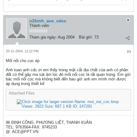
n2binh_ace_cdcc
Thành viên
Tham gia ngày:
Aug 2004
Bài gởi:
73
20-11-2004, 12:22 PM
#4
Mối nối cho cọc ép
Anh tuan anh cdc ơi em thấy trong mặt cắt địa chất của anh có phần
đất có thể gây ma sát âm lúc đó mối nối cọc là rất quan trọng. Em gửi
bác mối nối cọc mà không biết đến bao giờ anh em mình mới được
áp dụng trong thiết kế
Attached Files
96 ĐỊNH CÔNG, PHƯƠNG LIỆT, THANH XUÂN
TEL: 9763564-FAX: 9745233
@: ACE@FPT.VN