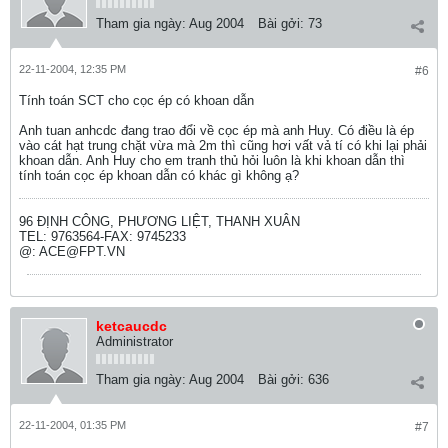
Tham gia ngày:
Aug 2004
Bài gởi:
73
22-11-2004, 12:35 PM
#6
Tính toán SCT cho cọc ép có khoan dẫn
Anh tuan anhcdc đang trao đổi về cọc ép mà anh Huy. Có điều là ép
vào cát hạt trung chặt vừa mà 2m thì cũng hơi vất vả tí có khi lại phải
khoan dẫn. Anh Huy cho em tranh thủ hỏi luôn là khi khoan dẫn thì
tính toán cọc ép khoan dẫn có khác gì không ạ?
96 ĐỊNH CÔNG, PHƯƠNG LIỆT, THANH XUÂN
TEL: 9763564-FAX: 9745233
@: ACE@FPT.VN
ketcaucdc
Administrator
Tham gia ngày:
Aug 2004
Bài gởi:
636
22-11-2004, 01:35 PM
#7