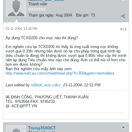
Thành viên
Tham gia ngày:
Aug 2004
Bài gởi:
73
23-11-2004, 12:39 PM
#13
Áp dụng TCXD205 cho mục nào thì đúng?
Em nghiên cứu lại TCXD205 thì thấy là ứng suất trong cọc không
vượt quá 0,33fc nhưng bên dưới nó lại cho phép trong quá trình ép
(tiêu chuẩn là đóng) thì không được vượt quá 0,85fc như vậy thì mình
nên áp dụng Tiêu chuẩn như nào cho đúng. Anh có thể nói rõ hơn cho
bọn em được không?
Bạn thử nghiên cứu mấy ảnh này xem.
http://www.ketcau.com/showthread.php?t=350&goto=nextoldest
Last edited by
n2binh_ace_cdcc
;
23-11-2004, 12:51 PM
.
96 ĐỊNH CÔNG, PHƯƠNG LIỆT, THANH XUÂN
TEL: 9763564-FAX: 9745233
@: ACE@FPT.VN
Trung35XDCT