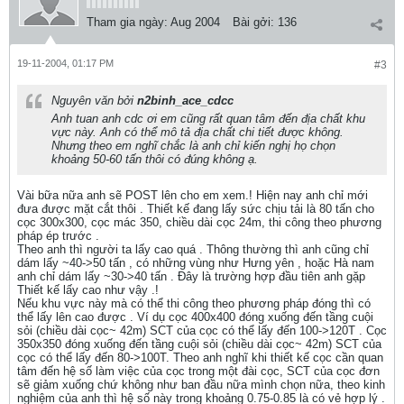
Tham gia ngày:
Aug 2004
Bài gởi:
136
19-11-2004, 01:17 PM
#3
Nguyên văn bởi
n2binh_ace_cdcc
Anh tuan anh cdc ơi em cũng rất quan tâm đến địa chất khu
vực này. Anh có thể mô tả địa chất chi tiết được không.
Nhưng theo em nghĩ chắc là anh chỉ kiến nghị họ chọn
khoảng 50-60 tấn thôi có đúng không ạ.
Vài bữa nữa anh sẽ POST lên cho em xem.! Hiện nay anh chỉ mới
đưa được mặt cắt thôi . Thiết kế đang lấy sức chịu tải là 80 tấn cho
cọc 300x300, cọc mác 350, chiều dài cọc 24m, thi công theo phương
pháp ép trước .
Theo anh thì người ta lấy cao quá . Thông thường thì anh cũng chỉ
dám lấy ~40->50 tấn , có những vùng như Hưng yên , hoặc Hà nam
anh chỉ dám lấy ~30->40 tấn . Đây là trường hợp đầu tiên anh gặp
Thiết kế lấy cao như vậy .!
Nếu khu vực này mà có thể thi công theo phương pháp đóng thì có
thể lấy lên cao được . Ví dụ cọc 400x400 đóng xuống đến tầng cuội
sỏi (chiều dài cọc~ 42m) SCT của cọc có thể lấy đến 100->120T . Cọc
350x350 đóng xuống đến tầng cuội sỏi (chiều dài cọc~ 42m) SCT của
cọc có thể lấy đến 80->100T. Theo anh nghĩ khi thiết kế cọc cần quan
tâm đến hệ số làm việc của cọc trong một đài cọc, SCT của cọc đơn
sẽ giảm xuống chứ không như ban đầu nữa mình chọn nữa, theo kinh
nghiệm của anh thì hệ số này trong khoảng 0.75-0.85 là có vẻ hợp lý .