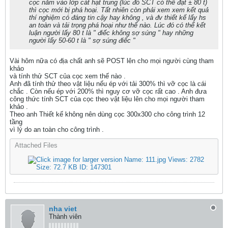
cọc nằm vào lớp cát hạt trung (lúc đó SCT có thể đạt ± 80 t)
thì cọc mới bị phá hoại. Tất nhiên còn phải xem xem kết quả
thí nghiệm có đáng tin cậy hay không , và đv thiết kế lấy hs
an toàn và tải trọng phá hoại như thế nào. Lúc đó có thể kết
luận người lấy 80 t là " điếc không sợ súng " hay những
người lấy 50-60 t là " sợ súng điếc "
Vài hôm nữa có địa chất anh sẽ POST lên cho mọi người cùng tham
khảo
và tính thử SCT của cọc xem thế nào .
Anh đã tính thử theo vật liệu nếu ép với tải 300% thì vỡ cọc là cái
chắc . Còn nếu ép với 200% thì nguy cơ vỡ cọc rất cao . Anh đưa
công thức tính SCT của cọc theo vật liệu lên cho mọi người tham
khảo .
Theo anh Thiết kế không nên dùng cọc 300x300 cho công trình 12
tầng
vì lý do an toàn cho công trình .
Attached Files
nha viet
Thành viên