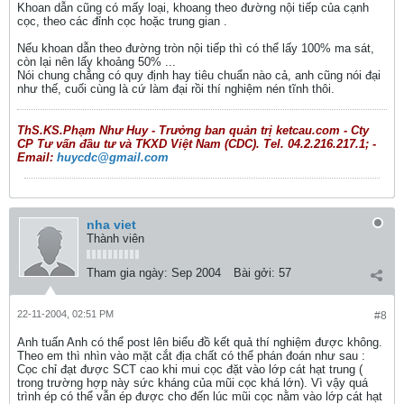
Khoan dẫn cũng có mấy loại, khoang theo đường nội tiếp của cạnh
cọc, theo các đỉnh cọc hoặc trung gian .
Nếu khoan dẫn theo đường tròn nội tiếp thì có thể lấy 100% ma sát,
còn lại nên lấy khoảng 50% ...
Nói chung chẳng có quy định hay tiêu chuẩn nào cả, anh cũng nói đại
như thế, cuối cùng là cứ làm đại rồi thí nghiệm nén tĩnh thôi.
ThS.KS.Phạm Như Huy - Trưởng ban quản trị ketcau.com - Cty
CP Tư vấn đầu tư và TKXD Việt Nam (CDC). Tel. 04.2.216.217.1; -
Email:
huycdc@gmail.com
nha viet
Thành viên
Tham gia ngày:
Sep 2004
Bài gởi:
57
22-11-2004, 02:51 PM
#8
Anh tuấn Anh có thể post lên biểu đồ kết quả thí nghiệm được không.
Theo em thì nhìn vào mặt cắt địa chất có thể phán đoán như sau :
Cọc chỉ đạt được SCT cao khi mui cọc đặt vào lớp cát hạt trung (
trong trường hợp này sức kháng của mũi cọc khá lớn). Vì vậy quá
trình ép có thể vẫn ép được cho đến lúc mũi cọc nằm vào lớp cát hạt