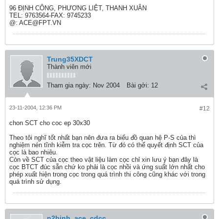
96 ĐỊNH CÔNG, PHƯƠNG LIỆT, THANH XUÂN
TEL: 9763564-FAX: 9745233
@: ACE@FPT.VN
Trung35XDCT
Thành viên mới
Tham gia ngày:
Nov 2004
Bài gởi:
12
23-11-2004, 12:36 PM
#12
chon SCT cho coc ep 30x30
Theo tôi nghĩ tốt nhất bạn nên đưa ra biểu đồ quan hệ P-S của thì
nghiệm nén tĩnh kiễm tra cọc trên. Từ đó có thể quyết định SCT của
cọc là bao nhiêu.
Còn về SCT của cọc theo vật liệu làm cọc chỉ xin lưu ý bạn đây là
cọc BTCT đúc sẵn chứ ko phải là cọc nhồi và ứng suất lớn nhất cho
phép xuất hiện trong cọc trong quá trình thi công cũng khác với trong
quá trình sử dụng.
n2binh_ace_cdcc