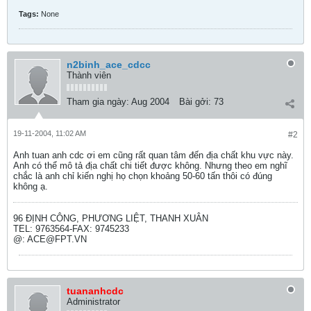
Tags:
None
n2binh_ace_cdcc
Thành viên
Tham gia ngày:
Aug 2004
Bài gởi:
73
19-11-2004, 11:02 AM
#2
Anh tuan anh cdc ơi em cũng rất quan tâm đến địa chất khu vực này.
Anh có thể mô tả địa chất chi tiết được không. Nhưng theo em nghĩ
chắc là anh chỉ kiến nghị họ chọn khoảng 50-60 tấn thôi có đúng
không ạ.
96 ĐỊNH CÔNG, PHƯƠNG LIỆT, THANH XUÂN
TEL: 9763564-FAX: 9745233
@: ACE@FPT.VN
tuananhcdc
Administrator