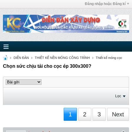
Đăng nhập hoặc Đăng kí
DIỄN ĐÀN
THIẾT KẾ NỀN MÓNG CÔNG TRÌNH
Thiết kế móng cọc
Chọn sức chịu tải cho cọc ép 300x300?
Lọc
1
2
3
Next