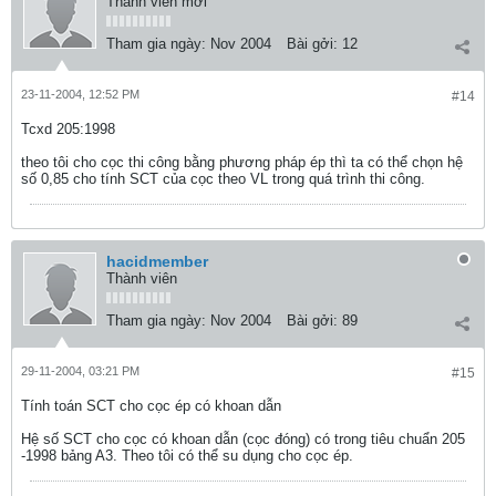
Thành viên mới
Tham gia ngày:
Nov 2004
Bài gởi:
12
23-11-2004, 12:52 PM
#14
Tcxd 205:1998
theo tôi cho cọc thi công bằng phương pháp ép thì ta có thể chọn hệ
số 0,85 cho tính SCT của cọc theo VL trong quá trình thi công.
hacidmember
Thành viên
Tham gia ngày:
Nov 2004
Bài gởi:
89
29-11-2004, 03:21 PM
#15
Tính toán SCT cho cọc ép có khoan dẫn
Hệ số SCT cho cọc có khoan dẫn (cọc đóng) có trong tiêu chuẩn 205
-1998 bảng A3. Theo tôi có thể su dụng cho cọc ép.