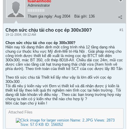
tuananhcdc
Administrator
Tham gia ngày:
Aug 2004
Bài gởi:
136
Chọn sức chịu tải cho cọc ép 300x300?
#1
19-11-2004, 09:12 AM
Chọn sức chịu tải cho cọc ép 300x300?
Hiện nay tôi đang thẩm định một công trình nhà 12 tầng dạng nhà
chung cư thuộc khu vực Mỹ đình-Mễ trì-Hà Nội . Giải pháp móng cho
công trình được thiết kế đề xuất là móng cọc ép BTCT tiết diện
300x300, mác BT 350, cốt thép 8D18-AII. Chiều dài cọc 24m, mũi cọc
được cắm vào tầng cát hạt trung-trạng thái chặt vừa (Xem hình vẽ
phía dưới). Theo tính toán của thiết kế SCT của cọc được lấy 80 Tấn
.
Theo tôi sức chịu tải Thiết kế lấy như vậy là lớn đối với cọc ép
300x300 .
Tôi đã nêu ý kiến này với Đơn vị thiết kế và đã nhận được ý kiến là
thiết kế lấy theo kết quả thí nghiệm nén tĩnh cọc tại hiện trường . Tôi
đang rất băn khoăn về điều này . Theo các bạn trong trường hợp này
chúng ta nên có ý kiến như thế nào cho hợp lý ?
Mời các bạn cho ý kiến !
Attached Files