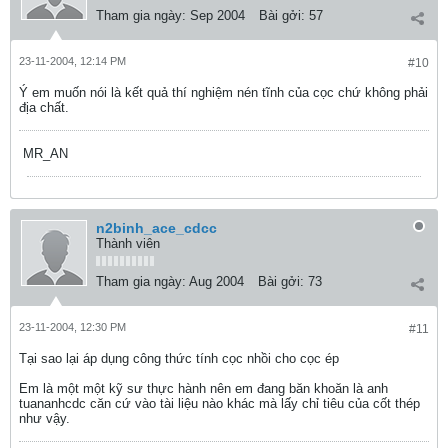
Tham gia ngày:
Sep 2004
Bài gởi:
57
23-11-2004, 12:14 PM
#10
Ý em muốn nói là kết quả thí nghiệm nén tĩnh của cọc chứ không phải
địa chất.
MR_AN
n2binh_ace_cdcc
Thành viên
Tham gia ngày:
Aug 2004
Bài gởi:
73
23-11-2004, 12:30 PM
#11
Tại sao lại áp dụng công thức tính cọc nhồi cho cọc ép
Em là một một kỹ sư thực hành nên em đang băn khoăn là anh
tuananhcdc căn cứ vào tài liệu nào khác mà lấy chỉ tiêu của cốt thép
như vậy.