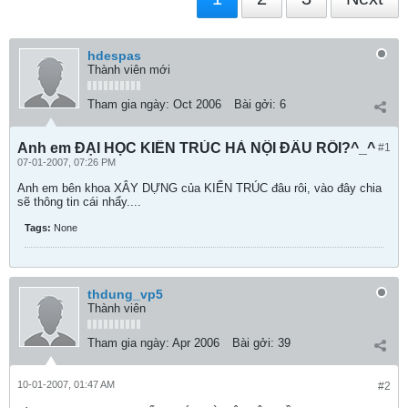
hdespas
Thành viên mới
Tham gia ngày:
Oct 2006
Bài gởi:
6
Anh em ĐẠI HỌC KIẾN TRÚC HÀ NỘI ĐÂU RỒI?^_^
#1
07-01-2007, 07:26 PM
Anh em bên khoa XÂY DỰNG của KIẾN TRÚC đâu rôi, vào đây chia
sẽ thông tin cái nhẩy....
Tags:
None
thdung_vp5
Thành viên
Tham gia ngày:
Apr 2006
Bài gởi:
39
10-01-2007, 01:47 AM
#2