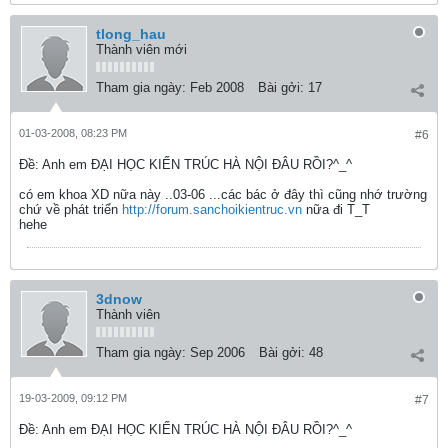
tlong_hau
Thành viên mới
Tham gia ngày:
Feb 2008
Bài gởi:
17
01-03-2008, 08:23 PM
#6
Ðề: Anh em ĐẠI HỌC KIẾN TRÚC HÀ NỘI ĐÂU RỒI?^_^
có em khoa XD nữa này ..03-06 ...các bác ở đây thì cũng nhớ trường
chứ về phát triển
http://forum.sanchoikientruc.vn
nữa đi T_T
hehe
3dnow
Thành viên
Tham gia ngày:
Sep 2006
Bài gởi:
48
19-03-2009, 09:12 PM
#7
Ðề: Anh em ĐẠI HỌC KIẾN TRÚC HÀ NỘI ĐÂU RỒI?^_^