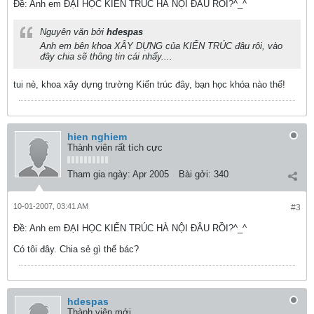
Ðề: Anh em ĐẠI HỌC KIẾN TRÚC HÀ NỘI ĐÂU RỒI?^_^
Nguyên văn bởi
hdespas
Anh em bên khoa XÂY DỰNG của KIẾN TRÚC đâu rôi, vào
đây chia sẽ thông tin cái nhẩy....
tui nè, khoa xây dựng trường Kiến trúc đây, bạn học khóa nào thế!
hien nghiem
Thành viên rất tích cực
Tham gia ngày:
Apr 2005
Bài gởi:
340
10-01-2007, 03:41 AM
#3
Ðề: Anh em ĐẠI HỌC KIẾN TRÚC HÀ NỘI ĐÂU RỒI?^_^
Có tôi đây. Chia sẻ gì thế bác?
hdespas
Thành viên mới