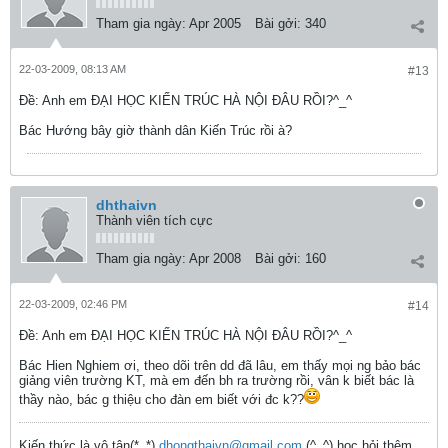
Tham gia ngày:
Apr 2005
Bài gởi:
340
22-03-2009, 08:13 AM
#13
Ðề: Anh em ĐẠI HỌC KIẾN TRÚC HÀ NỘI ĐÂU RỒI?^_^
Bác Hướng bây giờ thành dân Kiến Trúc rồi à?
dhthaivn
Thành viên tích cực
Tham gia ngày:
Apr 2008
Bài gởi:
160
22-03-2009, 02:46 PM
#14
Ðề: Anh em ĐẠI HỌC KIẾN TRÚC HÀ NỘI ĐÂU RỒI?^_^
Bác Hien Nghiem ơi, theo dõi trên dd đã lâu, em thấy mọi ng bảo bác
giảng viên trường KT, mà em đến bh ra trường rồi, vân k biết bác là
thầy nào, bác g thiệu cho đàn em biết với đc k??
Kiến thức là vô tận(*_*)
dhongthaivn@gmail.com
(^_^) học hỏi thêm