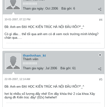
Tham gia ngày:
Oct 2006
Bài gởi:
6
10-01-2007, 07:22 PM
#4
Ðề: Anh em ĐẠI HỌC KIẾN TRÚC HÀ NỘI ĐÂU RỒI?^_^
Có gì đâu... thế tối qua anh em có đi xem rock trường mình không?
chán qua.....
thanhnhan_kt
Thành viên
Tham gia ngày:
Jul 2006
Bài gởi:
61
22-05-2007, 12:14 AM
#5
Ðề: Anh em ĐẠI HỌC KIẾN TRÚC HÀ NỘI ĐÂU RỒI?^_^
hơi bị nhiều số lượng đấy nhé! Em đây khóa thứ 2 của khoa Xây
dựng đh Kiến trúc đây! (02x) hehehe!!