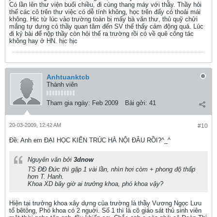
Có lần lên thư viện buổi chiều, đi cùng thang máy với thầy. Thầy hỏi
thế các cô trên thư việc có dễ tính không, học trên đấy có thoải mái
không. Hịc từ lúc vào trường toàn bị mấy bà văn thư, thủ quỹ chửi
mắng tự dưng có thầy quan tâm đến SV thế thấy cảm động quá. Lúc
đi ký bài để nộp thầy còn hỏi thế ra trường rồi có về quê công tác
không hay ở HN. hịc hịc
Anhtuanktcb
Thành viên
Tham gia ngày:
Feb 2009
Bài gởi:
41
20-03-2009, 12:42 AM
#10
Ðề: Anh em ĐẠI HỌC KIẾN TRÚC HÀ NỘI ĐÂU RỒI?^_^
Nguyên văn bởi
3dnow
TS ĐĐ Đức thì gặp 1 vài lần, nhìn hơi còm + phong độ thấp
hơn T. Hanh.
Khoa XD bây giờ ai trưởng khoa, phó khoa vậy?
Hiện tại trưởng khoa xây dựng của trường là thầy Vương Ngọc Lưu
tổ bêtông, Phó khoa có 2 nguời. Số 1 thì là cô giáo sát thủ sinh viên