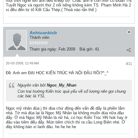
một thời nghe tên anh đều khiếp sợ. Chắc anh e còn nhớ cô Đoàn Thị
Tuyết Ngọc và người thứ 2 nổi tiếng không kém TS. Phạm Minh Hà 2
vị đều đến từ tổ Kết Cấu Thép.( Thoả nào rắn thế )
Anhtuanktcb
Thành viên
Tham gia ngày:
Feb 2009
Bài gởi:
41
20-03-2009, 12:49 AM
#11
Ðề: Anh em ĐẠI HỌC KIẾN TRÚC HÀ NỘI ĐÂU RỒI?^_^
Nguyên văn bởi
Ngoc_My_Nhan
Con trai trường Kiến trúc quá yếu về số lượng nên gọi chung
các bác là YSL
Ngọc mỹ nhân đùa j thì đùa chứ động đến vấn đề đấy là phiền lắm
nhá. Tớ mà đùa lại là Ngọc Mỹ Nhân lại không muốn đùa nữa đâu
đấy. Ờ mà Ngọc Mỹ Nhân là nữ hả, có học Kiến Trúc HN hok hay ở
đâu vào tiêm đểu đấy. Mún tiêm chích thì ra cầu Long Biên nhé. Ở
đây không bán xi lanh đâu. he he he he