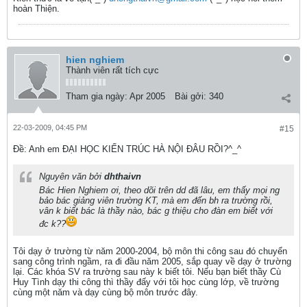
hoàn Thiện.
hien nghiem
Thành viên rất tích cực
Tham gia ngày:
Apr 2005
Bài gởi:
340
22-03-2009, 04:45 PM
#15
Ðề: Anh em ĐẠI HỌC KIẾN TRÚC HÀ NỘI ĐÂU RỒI?^_^
Nguyên văn bởi
dhthaivn
Bác Hien Nghiem ơi, theo dõi trên dd đã lâu, em thấy mọi ng
bảo bác giảng viên trường KT, mà em đến bh ra trường rồi,
vân k biết bác là thầy nào, bác g thiệu cho đàn em biết với
đc k??
Tôi dạy ở trường từ năm 2000-2004, bộ môn thi công sau đó chuyển
sang công trình ngầm, ra đi đầu năm 2005, sắp quay về dạy ở trường
lại. Các khóa SV ra trường sau này k biết tôi. Nếu bạn biết thầy Cù
Huy Tình dạy thi công thì thầy đấy với tôi học cùng lớp, về trường
cùng một năm và dạy cùng bộ môn trước đây.