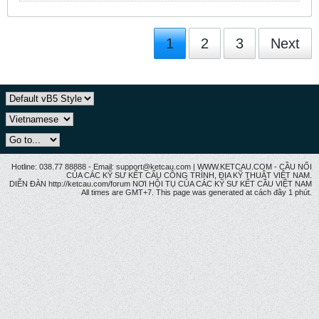
1
2
3
Next
Hotline: 038.77 88888 - Email: support@ketcau.com | WWW.KETCAU.COM - CẦU NỐI
CỦA CÁC KỸ SƯ KẾT CẤU CÔNG TRÌNH, ĐỊA KỸ THUẬT VIỆT NAM.
DIỄN ĐÀN http://ketcau.com/forum NƠI HỘI TỤ CỦA CÁC KỸ SƯ KẾT CÂU VIỆT NAM
All times are GMT+7. This page was generated at cách đây 1 phút.