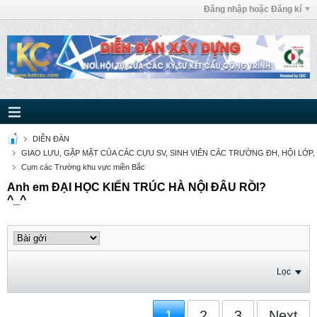
Đăng nhập hoặc Đăng kí
DIỄN ĐÀN
GIAO LƯU, GẶP MẶT CỦA CÁC CỰU SV, SINH VIÊN CÁC TRƯỜNG ĐH, HỘI LỚP,
Cụm các Trường khu vực miền Bắc
Anh em ĐẠI HỌC KIẾN TRÚC HÀ NỘI ĐÂU RỒI?
^_^
Lọc
1
2
3
Next