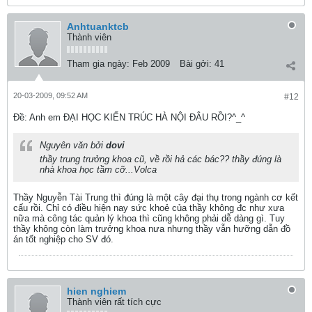
Anhtuanktcb
Thành viên
Tham gia ngày:
Feb 2009
Bài gởi:
41
20-03-2009, 09:52 AM
#12
Ðề: Anh em ĐẠI HỌC KIẾN TRÚC HÀ NỘI ĐÂU RỒI?^_^
Nguyên văn bởi
dovi
thầy trung trưởng khoa cũ, về rồi hả các bác?? thầy đúng là
nhà khoa học tầm cỡ...Volca
Thầy Nguyễn Tài Trung thì đúng là một cây đại thụ trong ngành cơ kết
cấu rồi. Chỉ có điều hiện nay sức khoẻ của thầy không đc như xưa
nữa mà công tác quản lý khoa thì cũng không phải dễ dàng gì. Tuy
thầy không còn làm trưởng khoa nưa nhưng thầy vẫn hưỡng dẫn đồ
án tốt nghiệp cho SV đó.
hien nghiem
Thành viên rất tích cực