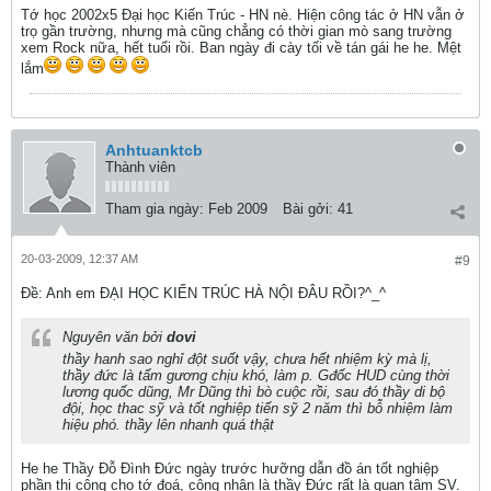
Tớ học 2002x5 Đại học Kiến Trúc - HN nè. Hiện công tác ở HN vẫn ở
trọ gần trường, nhưng mà cũng chẳng có thời gian mò sang trường
xem Rock nữa, hết tuổi rồi. Ban ngày đi cày tối về tán gái he he. Mệt
lắm
Anhtuanktcb
Thành viên
Tham gia ngày:
Feb 2009
Bài gởi:
41
20-03-2009, 12:37 AM
#9
Ðề: Anh em ĐẠI HỌC KIẾN TRÚC HÀ NỘI ĐÂU RỒI?^_^
Nguyên văn bởi
dovi
thầy hanh sao nghỉ đột suốt vậy, chưa hết nhiệm kỳ mà lị,
thầy đức là tấm gương chịu khó, làm p. Gđốc HUD cùng thời
lương quốc dũng, Mr Dũng thì bò cuộc rồi, sau đó thầy di bộ
đội, học thac sỹ và tốt nghiệp tiến sỹ 2 năm thì bỗ nhiệm làm
hiệu phó. thầy lên nhanh quá thật
He he Thầy Đỗ Đình Đức ngày trước hưỡng dẫn đồ án tốt nghiệp
phần thi công cho tớ đoá, công nhận là thầy Đức rất là quan tâm SV.