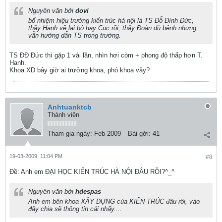
Nguyên văn bởi
dovi
bổ nhiệm hiệu trưởng kiến trúc hà nội là TS Đỗ Đình Đức,
thầy Hanh về lại bộ hay Cục rồi, thầy Đoàn dù bênh nhưng
vẫn hướng dẫn TS trong trường.
TS ĐĐ Đức thì gặp 1 vài lần, nhìn hơi còm + phong độ thấp hơn T.
Hanh.
Khoa XD bây giờ ai trưởng khoa, phó khoa vậy?
Anhtuanktcb
Thành viên
Tham gia ngày:
Feb 2009
Bài gởi:
41
19-03-2009, 11:04 PM
#8
Ðề: Anh em ĐẠI HỌC KIẾN TRÚC HÀ NỘI ĐÂU RỒI?^_^
Nguyên văn bởi
hdespas
Anh em bên khoa XÂY DỰNG của KIẾN TRÚC đâu rôi, vào
đây chia sẽ thông tin cái nhẩy....