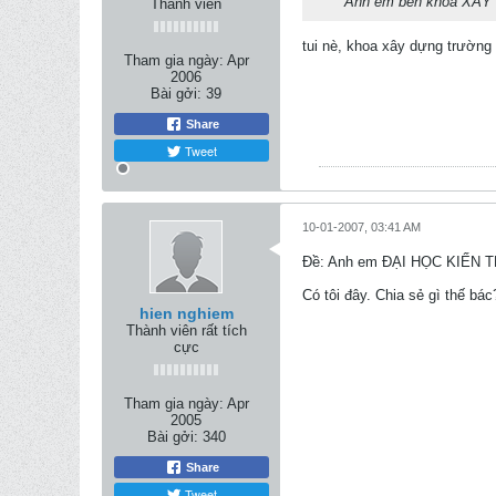
Anh em bên khoa XÂY D
Thành viên
tui nè, khoa xây dựng trường 
Tham gia ngày:
Apr
2006
Bài gởi:
39
Share
Tweet
10-01-2007, 03:41 AM
Ðề: Anh em ĐẠI HỌC KIẾN 
Có tôi đây. Chia sẻ gì thế bác
hien nghiem
Thành viên rất tích
cực
Tham gia ngày:
Apr
2005
Bài gởi:
340
Share
Tweet