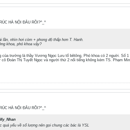
TRÚC HÀ NỘI ĐÂU RỒI?^_^
i lần, nhìn hơi còm + phong độ thấp hơn T. Hanh.
ởng khoa, phó khoa vậy?
 của trường là thầy Vương Ngọc Lưu tổ bêtông, Phó khoa có 2 nguời. Số 1 th
 cô Đoàn Thị Tuyết Ngọc và người thứ 2 nổi tiếng không kém TS. Phạm Minh
TRÚC HÀ NỘI ĐÂU RỒI?^_^
My_Nhan
rúc quá yếu về số lượng nên gọi chung các bác là YSL