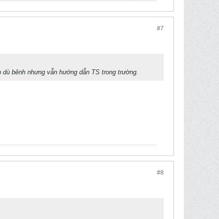
#7
àn dù bênh nhưng vẫn hướng dẫn TS trong trường.
#8