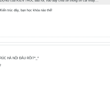
ỰNG của KIẾN TRÚC đâu rôi, vào đây chia sẽ thông tin cái nhẩy....
Kiến trúc đây, bạn học khóa nào thế!
TRÚC HÀ NỘI ĐÂU RỒI?^_^
?