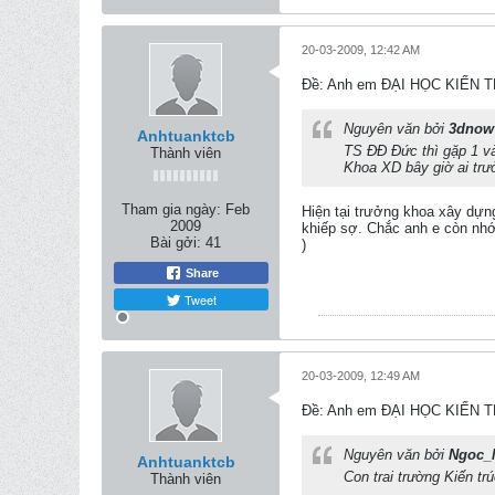
20-03-2009, 12:42 AM
Ðề: Anh em ĐẠI HỌC KIẾN 
Nguyên văn bởi
3dnow
Anhtuanktcb
TS ĐĐ Đức thì gặp 1 và
Thành viên
Khoa XD bây giờ ai trư
Tham gia ngày:
Feb
Hiện tại trưởng khoa xây dựng
2009
khiếp sợ. Chắc anh e còn nhớ
Bài gởi:
41
)
Share
Tweet
20-03-2009, 12:49 AM
Ðề: Anh em ĐẠI HỌC KIẾN 
Nguyên văn bởi
Ngoc_
Anhtuanktcb
Con trai trường Kiến t
Thành viên