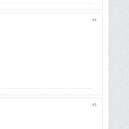
#4
#5