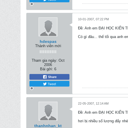
10-01-2007, 07:22 PM
Ðề: Anh em ĐẠI HỌC KIẾN 
Có gì đâu... thế tối qua anh 
hdespas
Thành viên mới
Tham gia ngày:
Oct
2006
Bài gởi:
6
Share
Tweet
22-05-2007, 12:14 AM
Ðề: Anh em ĐẠI HỌC KIẾN 
hơi bị nhiều số lượng đấy nh
thanhnhan_kt