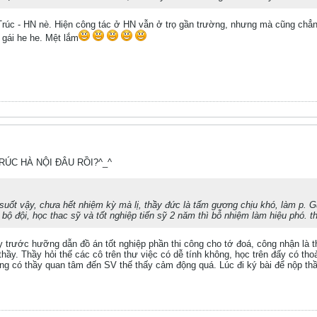
rúc - HN nè. Hiện công tác ở HN vẫn ở trọ gần trường, nhưng mà cũng chẳn
n gái he he. Mệt lắm
TRÚC HÀ NỘI ĐÂU RỒI?^_^
 suốt vậy, chưa hết nhiệm kỳ mà lị, thầy đức là tấm gương chịu khó, làm p.
i bộ đội, học thac sỹ và tốt nghiệp tiến sỹ 2 năm thì bỗ nhiệm làm hiệu phó. t
trước hưỡng dẫn đồ án tốt nghiệp phần thi công cho tớ đoá, công nhận là th
thầy. Thầy hỏi thế các cô trên thư việc có dễ tính không, học trên đấy có th
ng có thầy quan tâm đến SV thế thấy cảm động quá. Lúc đi ký bài để nộp thầy