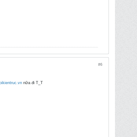
#6
oikientruc.vn
nữa đi T_T