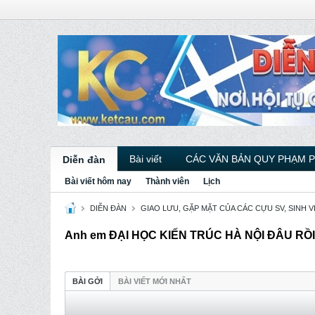
Bài viết
CÁC VĂN BẢN QUY PHẠM 
Diễn đàn
Bài viết hôm nay
Thành viên
Lịch
DIỄN ĐÀN
GIAO LƯU, GẶP MẶT CỦA CÁC CỰU SV, SINH 
Anh em ĐẠI HỌC KIẾN TRÚC HÀ NỘI ĐÂU RỒ
BÀI GỞI
BÀI VIẾT MỚI NHẤT