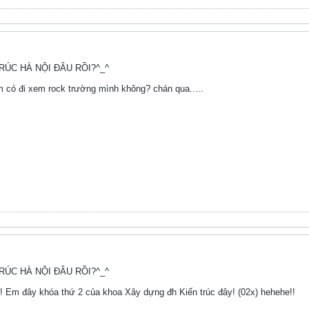
TRÚC HÀ NỘI ĐÂU RỒI?^_^
em có đi xem rock trường mình không? chán qua.....
TRÚC HÀ NỘI ĐÂU RỒI?^_^
é! Em đây khóa thứ 2 của khoa Xây dựng đh Kiến trúc đây! (02x) hehehe!!