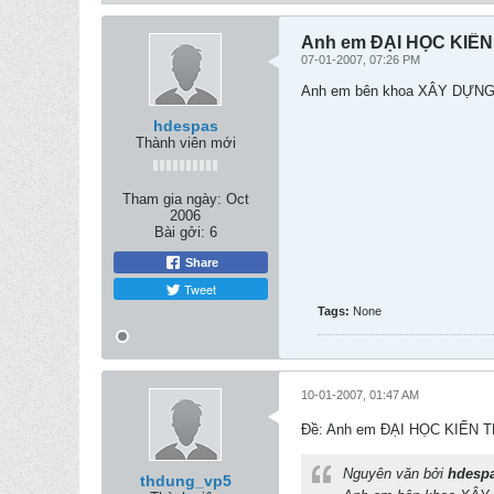
Anh em ĐẠI HỌC KIẾN
07-01-2007, 07:26 PM
Anh em bên khoa XÂY DỰNG củ
hdespas
Thành viên mới
Tham gia ngày:
Oct
2006
Bài gởi:
6
Share
Tweet
Tags:
None
10-01-2007, 01:47 AM
Ðề: Anh em ĐẠI HỌC KIẾN 
Nguyên văn bởi
hdesp
thdung_vp5