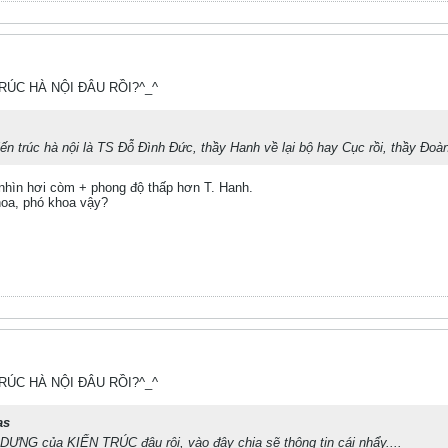
TRÚC HÀ NỘI ĐÂU RỒI?^_^
iến trúc hà nội là TS Đỗ Đình Đức, thầy Hanh về lại bộ hay Cục rồi, thầy Đo
 nhìn hơi còm + phong độ thấp hơn T. Hanh.
hoa, phó khoa vậy?
TRÚC HÀ NỘI ĐÂU RỒI?^_^
as
ỰNG của KIẾN TRÚC đâu rôi, vào đây chia sẽ thông tin cái nhẩy....