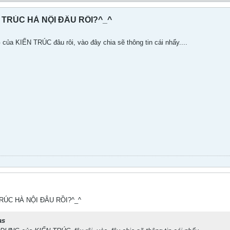
 TRÚC HÀ NỘI ĐÂU RỒI?^_^
a KIẾN TRÚC đâu rôi, vào đây chia sẽ thông tin cái nhẩy....
TRÚC HÀ NỘI ĐÂU RỒI?^_^
as