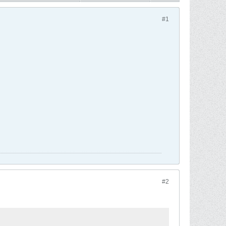
#1
#2