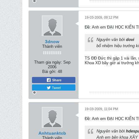
19-03-2009, 09:12 PM
Ðề: Anh em ĐẠI HỌC KIẾN 
Nguyên văn bởi
dovi
3dnow
bổ nhiệm hiệu trưởng k
Thành viên
TS ĐĐ Đức thì gặp 1 vài lần,
Tham gia ngày:
Sep
Khoa XD bây giờ ai trưởng k
2006
Bài gởi:
48
Share
Tweet
19-03-2009, 11:04 PM
Ðề: Anh em ĐẠI HỌC KIẾN 
Nguyên văn bởi
hdesp
Anhtuanktcb
Anh em bên khoa XÂY D
Thành viên