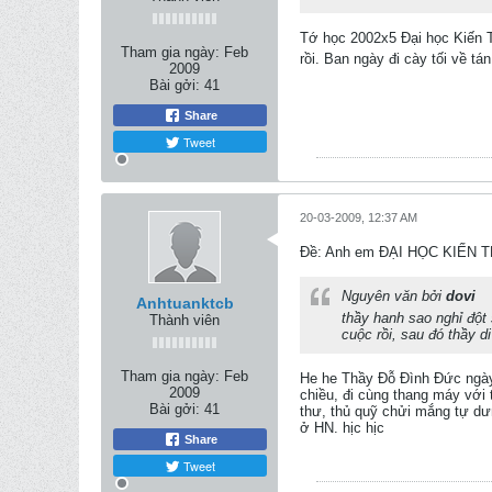
Tớ học 2002x5 Đại học Kiến T
Tham gia ngày:
Feb
rồi. Ban ngày đi cày tối về tá
2009
Bài gởi:
41
Share
Tweet
20-03-2009, 12:37 AM
Ðề: Anh em ĐẠI HỌC KIẾN 
Nguyên văn bởi
dovi
Anhtuanktcb
thầy hanh sao nghỉ đột
Thành viên
cuộc rồi, sau đó thầy d
Tham gia ngày:
Feb
He he Thầy Đỗ Đình Đức ngày 
2009
chiều, đi cùng thang máy với 
Bài gởi:
41
thư, thủ quỹ chửi mắng tự dư
ở HN. hịc hịc
Share
Tweet