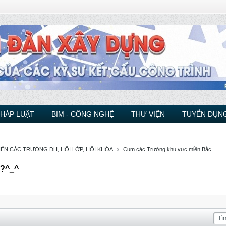
PHÁP LUẬT
BIM - CÔNG NGHỆ
THƯ VIỆN
TUYỂN DỤNG
VIÊN CÁC TRƯỜNG ĐH, HỘI LỚP, HỘI KHÓA
Cụm các Trường khu vực miền Bắc
I?^_^