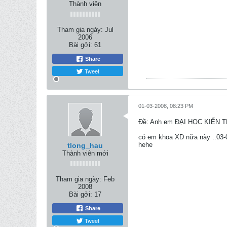
Thành viên
Tham gia ngày:
Jul
2006
Bài gởi:
61
Share
Tweet
01-03-2008, 08:23 PM
Ðề: Anh em ĐẠI HỌC KIẾN 
có em khoa XD nữa này ..03-0
hehe
tlong_hau
Thành viên mới
Tham gia ngày:
Feb
2008
Bài gởi:
17
Share
Tweet