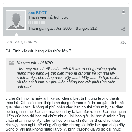
cauBTCT
Thành viên rất tích cực
Tham gia ngày:
Jun 2006
Bài gởi:
212
23-01-2007, 12:06 PM
#26
Ðề: Tính kết cấu bằng kiến thức lớp 7
Nguyên văn bởi
NPD
- Mà này sao có rất nhiều anh KS khi ra công trường quên
mang theo bảng kê tiết diện thép là cứ phải về tới nhà lấy
sách ra đọc cho bằng được vậy anh? Mấy anh đó học nhiều
rồi tôn sách làm sư phụ luôn chẵng bao giờ phải tính toán
anh nhỉ? .
ý chú định nói là mấy anh kỹ sư không biết tính trọng lượng thanh
thép hả. Có nhiều loại thép hình dạng nó méo mó, lại có gân, tính thế
quái nào được. Không ai phủ nhận việc bạn có thể tính mấy cái dầm
bê tông như thế. Cứ làm mãi quen tay là làm được tuốt. Cứ như quan
điểm của bạn thì học tại chức nhục, đợi bao giờ đại học ở mình cũng
chấp nhận như ở Mỹ, cho tự học ở nhà, chỉ đến thi thôi, chịu khoá
đợi vậy. bạn nghĩ thế cũng đúng đấy nhưng tôi thấy hơi quá chấp đấy.
Sông ở VN mà không nhục là vo lý, bình thường đã vo số cái nhục