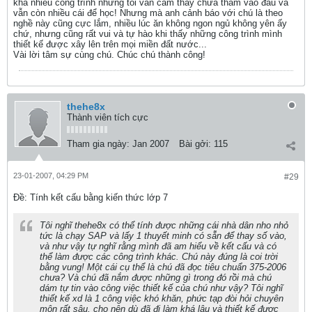
khá nhiều công trình nhưng tôi vẫn cảm thấy chưa thấm vào đâu và
vẫn còn nhiều cái để học! Nhưng mà anh cảnh báo với chú là theo
nghề này cũng cực lắm, nhiều lúc ăn không ngon ngủ không yên ấy
chứ, nhưng cũng rất vui và tự hào khi thấy những công trình mình
thiết kế được xây lên trên mọi miền đất nước...
Vài lời tâm sự cùng chú. Chúc chú thành công!
thehe8x
Thành viên tích cực
Tham gia ngày:
Jan 2007
Bài gởi:
115
23-01-2007, 04:29 PM
#29
Ðề: Tính kết cấu bằng kiến thức lớp 7
Tôi nghĩ thehe8x có thể tính được những cái nhà dân nho nhỏ
tức là chạy SAP và lấy 1 thuyết minh có sẵn để thay số vào,
và như vậy tự nghĩ rằng mình đã am hiểu về kết cấu và có
thể làm được các công trình khác. Chú này đúng là coi trời
bằng vung! Một cái cụ thể là chú đã đọc tiêu chuẩn 375-2006
chưa? Và chú đã nắm được những gì trong đó rồi mà chú
dám tự tin vào công việc thiết kế của chú như vậy? Tôi nghĩ
thiết kế xd là 1 công việc khó khăn, phức tạp đòi hỏi chuyên
môn rất sâu, cho nên dù đã đi làm khá lâu và thiết kế được