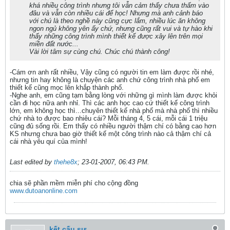
khá nhiều công trình nhưng tôi vẫn cảm thấy chưa thấm vào
đâu và vẫn còn nhiều cái để học! Nhưng mà anh cảnh báo
với chú là theo nghề này cũng cực lắm, nhiều lúc ăn không
ngon ngủ không yên ấy chứ, nhưng cũng rất vui và tự hào khi
thấy những công trình mình thiết kế được xây lên trên mọi
miền đất nước...
Vài lời tâm sự cùng chú. Chúc chú thành công!
-Cám ơn anh rất nhiều, Vậy cũng có người tin em làm được rồi nhé,
nhưng tin hay không là chuyện các anh chứ công trình nhà phố em
thiết kế cũng mọc lên khắp thành phố.
-Nghe anh, em cũng tạm bằng lòng với những gì mình làm được khỏi
cần đi học nữa anh nhỉ. Thì các anh học cao cứ thiết kế công trình
lớn, em không học thì...chuyên thiết kế nhà phố mà nhà phố thì nhiều
chứ nhà to được bao nhiêu cái? Mỗi tháng 4, 5 cái, mỗi cái 1 triệu
cũng đủ sống rồi. Em thấy có nhiều người thậm chí có bằng cao hơn
KS nhưng chưa bao giờ thiết kế một công trình nào cả thậm chí cả
cái nhà yêu quí của mình!
Last edited by
thehe8x
;
23-01-2007, 06:43 PM
.
chia sẽ phần mềm miễn phí cho cộng đồng
www.dutoanonline.com
kết cấu sư