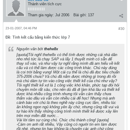
Thành viên tích cực
Tham gia ngày:
Jul 2006
Bài gởi:
137
23-01-2007, 04:46 PM
#30
Ðề: Tính kết cấu bằng kiến thức lớp 7
Nguyên văn bởi
thehe8x
[quota]Tôi nghĩ thehe8x có thể tính được những cái nhà dân
nho nhỏ tức là chạy SAP và lấy 1 thuyết minh có sẵn để
thay số vào, và như vậy tự nghĩ rằng mình đã am hiểu về kết
cấu và có thể làm được các công trình khác. Chú này đúng
là coi trời bằng vung! Một cái cụ thể là chú đã đọc tiêu chuẩn
375-2006 chưa? Và chú đã nắm được những gì trong đó rồi
mà chú dám tự tin vào công việc thiết kế của chú như vậy?
Tôi nghĩ thiết kế xd là 1 công việc khó khăn, phức tạp đòi hỏi
chuyên môn rất sâu, cho nên dù đã đi làm khá lâu và thiết kế
được khá nhiều công trình nhưng tôi vẫn cảm thấy chưa
thấm vào đâu và vẫn còn nhiều cái để học! Nhưng mà anh
cảnh báo với chú là theo nghề này cũng cực lắm, nhiều lúc
ăn không ngon ngủ không yên ấy chứ, nhưng cũng rất vui và
tự hào khi thấy những công trình mình thiết kế được xây lên
trên mọi miền đất nước...
Vài lời tâm sự cùng chú. Chúc chú thành công! [quota]
-Cám ơn anh rất nhiều, Vậy cũng có người tin em làm được
rồi nhé, nhưng tin hay không là chuyện các anh chứ công