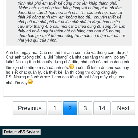
trình nhà phố em thiết kế cũng mọc lên khắp thành phố.
-Nghe anh, em cũng tạm bằng lòng với những gì mình làm
được khỏi cần đi học nữa anh nhỉ. Thì các anh học cao cứ
thiết kế công trình lớn, em không học thì...chuyên thiết kế
nhà phố mà nhà phố thì nhiều chứ nhà to được bao nhiêu
cái? Mỗi tháng 4, 5 cái, mỗi cái 1 triệu cũng đủ sống rồi. Em
thấy có nhiều người thậm chí có bằng cao hơn KS nhưng
chưa bao giờ thiết kế một công trình nào cả thậm chí cả cái
nhà yêu quí của mình!
Anh biết ngay mà. Chú nói thế thì anh còn hiểu và thông cảm được!
Chứ anh tưởng chú lại đòi "phang" cả nhà cao tầng thì anh "pó tay"
luôn! Nhưng tình hình xây dựng nhà dân, nhà phố của mình đang còn
lộn xộn cho nên em (và cả anh nữa
) còn dễ kiếm ăn chứ sau này
họ siết chặt quản lý, cả thiết kế lẫn thi công thì cũng căng đấy!
PS: Nhưng mà vớ được 1 con cao tầng tk phí bằng mấy chục con
nhà dân đấy
Previous
1
2
3
14
Next