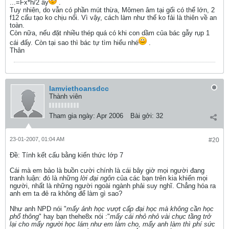
...=Fx*h/2 ấy
.
Tuy nhiên, do vẫn có phần mút thừa, Mômen âm tại gối có thể lớn, 2
f12 cấu tạo ko chịu nổi. Vì vậy, cách làm như thế ko fải là thiên về an
toàn.
Còn nữa, nếu đặt nhiều thép quá có khi con dầm của bác gẫy rụp 1
cái đấy. Còn tại sao thì bác tự tìm hiểu nhé
.
Thân
lamviethoansdcc
Thành viên
Tham gia ngày:
Apr 2006
Bài gởi:
32
23-01-2007, 01:04 AM
#20
Ðề: Tính kết cấu bằng kiến thức lớp 7
Cái mà em bảo là buồn cười chính là cái bây giờ mọi người đang
tranh luận: đó là những
lời đại ngôn
của các bạn trên kia khiến mọi
người, nhất là những người ngoài ngành phải suy nghĩ. Chẳng hóa ra
anh em ta đẻ ra không để làm gì sao?
Như anh NPD nói "
mấy ảnh học vượt cấp đại học mà không cần học
phổ thông
" hay bạn thehe8x nói :"
mấy cái nhỏ nhỏ vài chục tầng trở
lại cho mấy người học lám như em làm cho, mấy anh làm thì phí sức