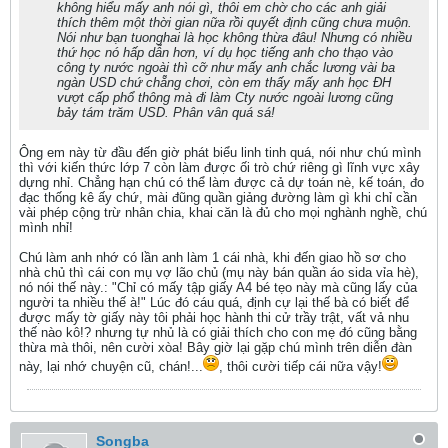
không hiểu mấy anh nói gì, thôi em chờ cho các anh giải
thích thêm một thời gian nữa rồi quyết định cũng chưa muộn.
Nói như bạn tuonghai là học không thừa đâu! Nhưng có nhiều
thứ học nó hấp dẫn hơn, ví dụ học tiếng anh cho thạo vào
công ty nước ngoài thì cỡ như mấy anh chắc lương vài ba
ngàn USD chứ chẵng chơi, còn em thấy mấy anh học ĐH
vượt cấp phổ thông mà đi làm Cty nước ngoài lương cũng
bảy tám trăm USD. Phân vân quá sá!
Ông em này từ đầu đến giờ phát biểu linh tinh quá, nói như chú mình
thì với kiến thức lớp 7 còn làm được ối trò chứ riêng gì lĩnh vực xây
dựng nhỉ. Chẳng hạn chú có thể làm được cả dự toán nè, kế toán, đo
đạc thống kê ấy chứ, mài đũng quần giảng đường làm gì khi chỉ cần
vài phép cộng trừ nhân chia, khai căn là đủ cho mọi nghành nghề, chú
mình nhỉ!
Chú làm anh nhớ có lần anh làm 1 cái nhà, khi đến giao hồ sơ cho
nhà chủ thì cái con mụ vợ lão chủ (mụ này bán quần áo sida vỉa hè),
nó nói thế này.: "Chỉ có mấy tập giấy A4 bé tẹo này mà cũng lấy của
người ta nhiều thế à!" Lúc đó cáu quá, định cự lại thế bà có biết để
được mấy tờ giấy này tôi phải học hành thi cử trầy trật, vất vả nhu
thế nào kô!? nhưng tự nhủ là có giải thích cho con mẹ đó cũng bằng
thừa mà thôi, nên cười xòa! Bây giờ lại gặp chú mình trên diễn đàn
này, lại nhớ chuyện cũ, chán!...
, thôi cười tiếp cái nữa vậy!
Songba