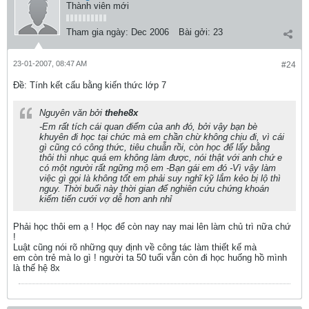
Thành viên mới
Tham gia ngày:
Dec 2006
Bài gởi:
23
23-01-2007, 08:47 AM
#24
Ðề: Tính kết cấu bằng kiến thức lớp 7
Nguyên văn bởi
thehe8x
-Em rất tích cái quan điểm của anh đó, bởi vậy bạn bè
khuyên đi học tại chức mà em chần chừ không chịu đi, vì cái
gì cũng có công thức, tiêu chuẫn rồi, còn học để lấy bằng
thôi thì nhục quá em không làm được, nói thật với anh chứ e
có một người rất ngững mộ em -Bạn gái em đó -Vì vậy làm
việc gì gọi là không tốt em phải suy nghĩ kỹ lắm kẻo bị lộ thì
nguy. Thời buổi này thời gian để nghiên cứu chứng khoán
kiếm tiến cưới vợ dễ hơn anh nhỉ
Phải học thôi em ạ ! Học để còn nay nay mai lên làm chủ trì nữa chứ
!
Luật cũng nói rõ những quy định về công tác làm thiết kế mà
em còn trẻ mà lo gì ! người ta 50 tuổi vẫn còn đi học huống hồ mình
là thế hệ 8x