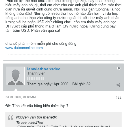
-Học có lợi thế nào chưa biết chứ không học điệu này chắc không
hiểu mấy anh nói gì, thôi em chờ cho các anh giải thích thêm một thời
gian nữa rồi quyết định cũng chưa muộn. Nói như bạn tuonghai là học
không thừa đâu! Nhưng có nhiều thứ học nó hấp dẫn hơn, ví dụ học
tiếng anh cho thạo vào công ty nước ngoài thì cỡ như mấy anh chắc
lương vài ba ngàn USD chứ chẵng chơi, còn em thấy mấy anh học
ĐH vượt cấp phổ thông mà đi làm Cty nước ngoài lương cũng bảy
tám trăm USD. Phân vân quá sá!
chia sẽ phần mềm miễn phí cho cộng đồng
www.dutoanonline.com
lamviethoansdcc
Thành viên
Tham gia ngày:
Apr 2006
Bài gởi:
32
23-01-2007, 01:09 AM
#22
Ðề: Tính kết cấu bằng kiến thức lớp 7
Nguyên văn bởi
thehe8x
To anh ninh47xd