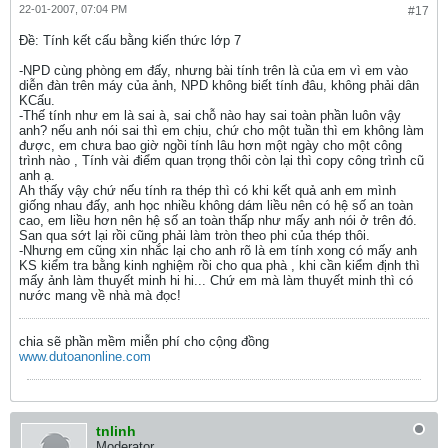
22-01-2007, 07:04 PM
#17
Ðề: Tính kết cấu bằng kiến thức lớp 7
-NPD cùng phòng em đấy, nhưng bài tính trên là của em vì em vào
diễn đàn trên máy của ảnh, NPD không biết tính đâu, không phải dân
KCấu.
-Thế tính như em là sai à, sai chỗ nào hay sai toàn phần luôn vậy
anh? nếu anh nói sai thì em chịu, chứ cho một tuần thì em không làm
được, em chưa bao giờ ngồi tính lâu hơn một ngày cho một công
trình nào , Tính vài điểm quan trọng thôi còn lại thì copy công trình cũ
anh ạ.
Ah thấy vậy chứ nếu tính ra thép thì có khi kết quả anh em mình
giống nhau đấy, anh học nhiều không dám liều nên có hệ số an toàn
cao, em liều hơn nên hệ số an toàn thấp như mấy anh nói ở trên đó.
San qua sớt lại rồi cũng phải làm tròn theo phi của thép thôi.
-Nhưng em cũng xin nhắc lại cho anh rõ là em tính xong có mấy anh
KS kiểm tra bằng kinh nghiệm rồi cho qua phà , khi cần kiểm định thì
mấy ảnh làm thuyết minh hi hi... Chứ em mà làm thuyết minh thì có
nước mang về nhà mà đọc!
chia sẽ phần mềm miễn phí cho cộng đồng
www.dutoanonline.com
tnlinh
Moderator