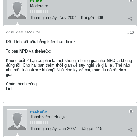
tnlinh
Moderator
Tham gia ngày:
Nov 2004
Bài gởi:
339
22-01-2007, 05:23 PM
#16
Ðề: Tính kết cấu bằng kiến thức lớp 7
To bạn
NPD
và
thehe8x
:
Không biết 2 bạn có phải là một không, nhưng giải như
NPD
là không
đúng rồi. Cho hai bạn thêm thời gian để suy nghĩ và giải lại. Thế nào
nhỉ, một tuần được không? Nhớ đọc kỹ đề bài, mặc dù nó rất đơn
giản.
Chúc thành công.
Linh,
thehe8x
Thành viên tích cực
Tham gia ngày:
Jan 2007
Bài gởi:
115