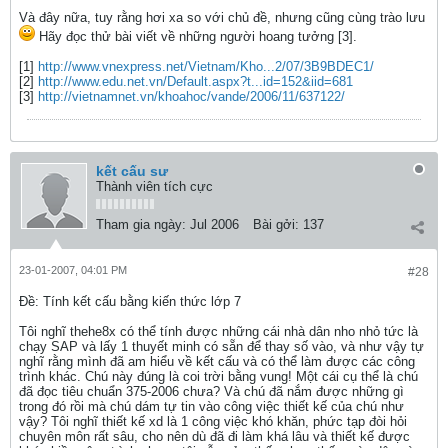
Và đây nữa, tuy rằng hơi xa so với chủ đề, nhưng cũng cùng trào lưu
Hãy đọc thử bài viết về những người hoang tưởng [3].
[1]
http://www.vnexpress.net/Vietnam/Kho...2/07/3B9BDEC1/
[2]
http://www.edu.net.vn/Default.aspx?t...id=152&iid=681
[3]
http://vietnamnet.vn/khoahoc/vande/2006/11/637122/
kết cấu sư
Thành viên tích cực
Tham gia ngày:
Jul 2006
Bài gởi:
137
23-01-2007, 04:01 PM
#28
Ðề: Tính kết cấu bằng kiến thức lớp 7
Tôi nghĩ thehe8x có thể tính được những cái nhà dân nho nhỏ tức là
chạy SAP và lấy 1 thuyết minh có sẵn để thay số vào, và như vậy tự
nghĩ rằng mình đã am hiểu về kết cấu và có thể làm được các công
trình khác. Chú này đúng là coi trời bằng vung! Một cái cụ thể là chú
đã đọc tiêu chuẩn 375-2006 chưa? Và chú đã nắm được những gì
trong đó rồi mà chú dám tự tin vào công việc thiết kế của chú như
vậy? Tôi nghĩ thiết kế xd là 1 công việc khó khăn, phức tạp đòi hỏi
chuyên môn rất sâu, cho nên dù đã đi làm khá lâu và thiết kế được