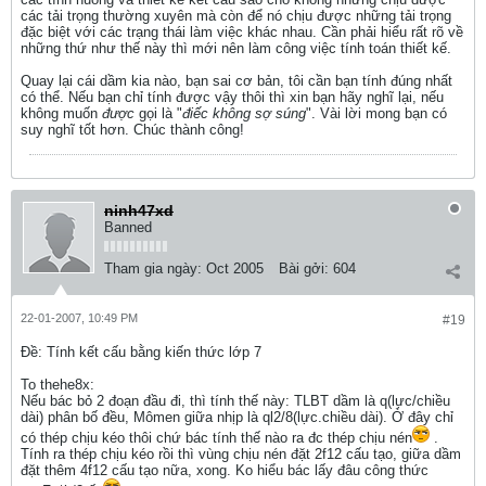
các tải trọng thường xuyên mà còn để nó chịu được những tải trọng
đặc biệt với các trạng thái làm việc khác nhau. Cần phải hiểu rất rõ về
những thứ như thế này thì mới nên làm công việc tính toán thiết kế.
Quay lại cái dầm kia nào, bạn sai cơ bản, tôi cần bạn tính đúng nhất
có thể. Nếu bạn chỉ tính được vậy thôi thì xin bạn hãy nghĩ lại, nếu
không muốn
được
gọi là "
điếc không sợ súng
". Vài lời mong bạn có
suy nghĩ tốt hơn. Chúc thành công!
ninh47xd
Banned
Tham gia ngày:
Oct 2005
Bài gởi:
604
22-01-2007, 10:49 PM
#19
Ðề: Tính kết cấu bằng kiến thức lớp 7
To thehe8x:
Nếu bác bỏ 2 đoạn đầu đi, thì tính thế này: TLBT dầm là q(lực/chiều
dài) phân bố đều, Mômen giữa nhịp là ql2/8(lực.chiều dài). Ở đây chỉ
có thép chịu kéo thôi chứ bác tính thế nào ra đc thép chịu nén
.
Tính ra thép chịu kéo rồi thì vùng chịu nén đặt 2f12 cấu tạo, giữa dầm
đặt thêm 4f12 cấu tạo nữa, xong. Ko hiểu bác lấy đâu công thức