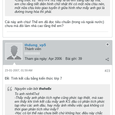
-Công thức l/2* M/2=Fx*h/2 này là do em sáng tạo ấy mà,
em cho rằng tiết diện hình chữ nhật thì có một nữa chịu nén,
một nữa chịu kéo giao tuyến ở giữa hình như mấy anh gọi là
đường trung hòa thì phải.
Cái này anh chịu! Thế em đã đọc tiêu chuẩn (trong và ngoài nước)
chưa mà đòi làm nhà cao tầng thế em?
thdung_vp5
Thành viên
Tham gia ngày:
Apr 2006
Bài gởi:
39
23-01-2007, 01:59 AM
#23
Ðề: Tính kết cấu bằng kiến thức lớp 7
Nguyên văn bởi
thehe8x
To anh ninh47xd
-Thấy mấy anh phân tích nghe cũng phức tạp thiệt, mà sao
em thấy khi tính kết cấu mấy anh KS đâu có phân tích phức
tạp như các anh đâu, hay mấy ảnh nhiều việc quá không có
thời gian phân tích như mấy?
-Học có lợi thế nào chưa biết chứ không học điệu này chắc