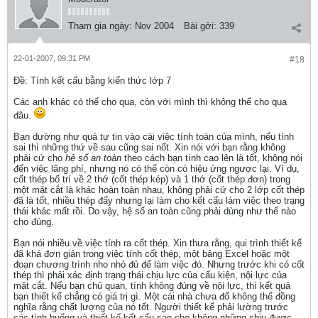
Tham gia ngày:
Nov 2004
Bài gởi:
339
22-01-2007, 09:31 PM
#18
Ðề: Tính kết cấu bằng kiến thức lớp 7
Các anh khác có thể cho qua, còn với mình thì không thể cho qua
đâu.
Bạn dường như quá tự tin vào cái việc tính toán của mình, nếu tính
sai thì những thứ về sau cũng sai nốt. Xin nói với bạn rằng không
phải cứ cho
hệ số an toàn
theo cách bạn tính cao lên là tốt, không nói
đến việc lãng phí, nhưng nó có thể còn có hiệu ứng ngược lại. Ví dụ,
cốt thép bố trí về 2 thớ (cốt thép kép) và 1 thớ (cốt thép đơn) trong
một mặt cắt là khác hoàn toàn nhau, không phải cứ cho 2 lớp cốt thép
đã là tốt, nhiều thép đấy nhưng lại làm cho kết cấu làm việc theo trạng
thái khác mất rồi. Do vậy, hệ số an toàn cũng phải dùng như thế nào
cho đúng.
Bạn nói nhiều về việc tính ra cốt thép. Xin thưa rằng, qui trình thiết kế
đã khá đơn giản trong việc tính cốt thép, một bảng Excel hoặc một
đoạn chương trình nho nhỏ đủ để làm việc đó. Nhưng trước khi có cốt
thép thì phải xác định trạng thái chịu lực của cấu kiện, nội lực của
mặt cắt. Nếu bạn chủ quan, tính không đúng về nội lực, thì kết quả
bạn thiết kế chẳng có giá trị gì. Một cái nhà chưa đổ không thể đồng
nghĩa rằng chất lượng của nó tốt. Người thiết kế phải lường trước
các tình huống và thiết kế kết cấu sao cho không những chịu được