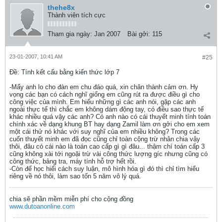
thehe8x
Thành viên tích cực
Tham gia ngày:
Jan 2007
Bài gởi:
115
23-01-2007, 10:41 AM
#25
Ðề: Tính kết cấu bằng kiến thức lớp 7
-Mấy anh lo cho đàn em chu đáo quá, xin chân thành cảm ơn. Hy
vọng các bạn có cách nghĩ giống em cũng rút ra được điều gì cho
công việc của mình. Em hiểu những gì các anh nói, gặp các anh
ngoài thực tế thì chắc em không dám động tay, có điều sao thực tế
khác nhiều quá vậy các anh? Có anh nào có cái thuyết minh tính toán
chính xác về dạng khung BT hay dạng Zamil làm ơn gởi cho em xem
một cái thử nó khác với suy nghĩ của em nhiều không? Trong các
cuốn thuyết minh em đã đọc cũng chỉ toàn cộng trừ nhân chia vậy
thôi, đâu có cái nào là toán cao cấp gì gì đâu... thậm chí toán cấp 3
cũng không xài tới ngoặi trừ vài công thức lượng gíc nhưng cũng có
công thức, bảng tra, máy tính hỗ trợ hết rồi.
-Còn để học hiểi cách suy luận, mô hình hóa gì đó thì chỉ tìm hiểu
riêng về nó thôi, làm sao tốn 5 năm vô lý quá.
chia sẽ phần mềm miễn phí cho cộng đồng
www.dutoanonline.com