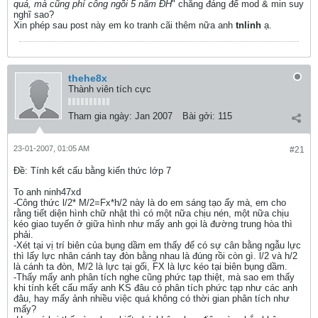
quá, mà cũng phí công ngồi 5 năm ĐH
" chẳng đáng để mod & min suy
nghĩ sao?
Xin phép sau post này em ko tranh cãi thêm nữa anh
tnlinh
ạ.
thehe8x
Thành viên tích cực
Tham gia ngày:
Jan 2007
Bài gởi:
115
23-01-2007, 01:05 AM
#21
Ðề: Tính kết cấu bằng kiến thức lớp 7
To anh ninh47xd
-Công thức l/2* M/2=Fx*h/2 này là do em sáng tạo ấy mà, em cho
rằng tiết diện hình chữ nhật thì có một nữa chịu nén, một nữa chịu
kéo giao tuyến ở giữa hình như mấy anh gọi là đường trung hòa thì
phải.
-Xét tại vị trí biên của bụng dầm em thấy để có sự cân bằng ngẫu lực
thì lấy lực nhân cánh tay đòn bằng nhau là đúng rồi còn gì. l/2 và h/2
là cánh ta đòn, M/2 là lực tại gối, FX là lực kéo tại biên bụng dầm.
-Thấy mấy anh phân tích nghe cũng phức tạp thiệt, mà sao em thấy
khi tính kết cấu mấy anh KS đâu có phân tích phức tạp như các anh
đâu, hay mấy ảnh nhiều việc quá không có thời gian phân tích như
mấy?