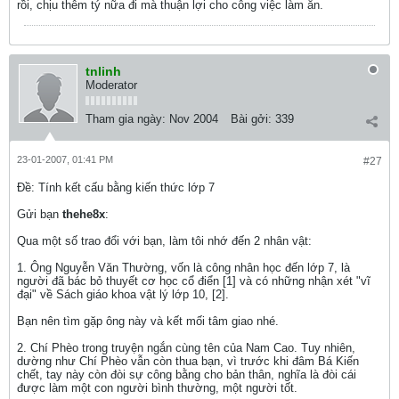
rồi, chịu thêm tý nữa đi mà thuận lợi cho công việc làm ăn.
tnlinh
Moderator
Tham gia ngày:
Nov 2004
Bài gởi:
339
23-01-2007, 01:41 PM
#27
Ðề: Tính kết cấu bằng kiến thức lớp 7
Gửi bạn
thehe8x
:
Qua một số trao đổi với bạn, làm tôi nhớ đến 2 nhân vật:
1. Ông Nguyễn Văn Thường, vốn là công nhân học đến lớp 7, là
người đã bác bỏ thuyết cơ học cổ điển [1] và có những nhận xét "vĩ
đại" về Sách giáo khoa vật lý lớp 10, [2].
Bạn nên tìm gặp ông này và kết mối tâm giao nhé.
2. Chí Phèo trong truyện ngắn cùng tên của Nam Cao. Tuy nhiên,
dường như Chí Phèo vẫn còn thua bạn, vì trước khi đâm Bá Kiến
chết, tay này còn đòi sự công bằng cho bản thân, nghĩa là đòi cái
được làm một con người bình thường, một người tốt.