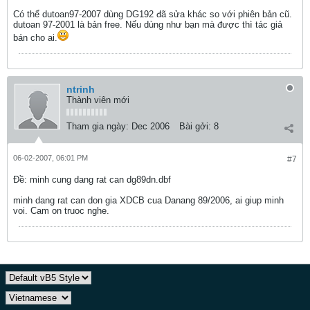
Có thể dutoan97-2007 dùng DG192 đã sửa khác so với phiên bản cũ.
dutoan 97-2001 là bản free. Nếu dùng như bạn mà được thì tác giả
bán cho ai.
ntrinh
Thành viên mới
Tham gia ngày:
Dec 2006
Bài gởi:
8
06-02-2007, 06:01 PM
#7
Ðề: minh cung dang rat can dg89dn.dbf
minh dang rat can don gia XDCB cua Danang 89/2006, ai giup minh
voi. Cam on truoc nghe.