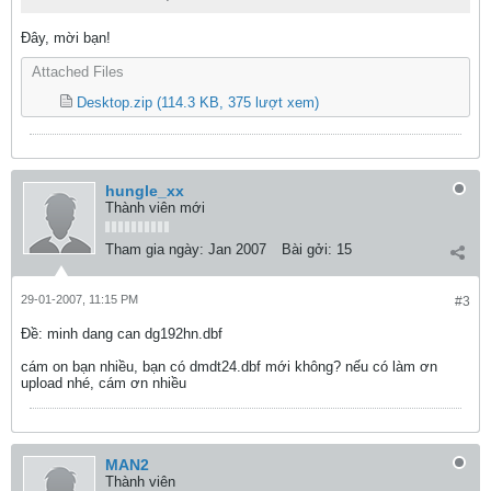
Đây, mời bạn!
Attached Files
Desktop.zip
(114.3 KB, 375 lượt xem)
hungle_xx
Thành viên mới
Tham gia ngày:
Jan 2007
Bài gởi:
15
29-01-2007, 11:15 PM
#3
Ðề: minh dang can dg192hn.dbf
cám on bạn nhiều, bạn có dmdt24.dbf mới không? nếu có làm ơn
upload nhé, cám ơn nhiều
MAN2
Thành viên