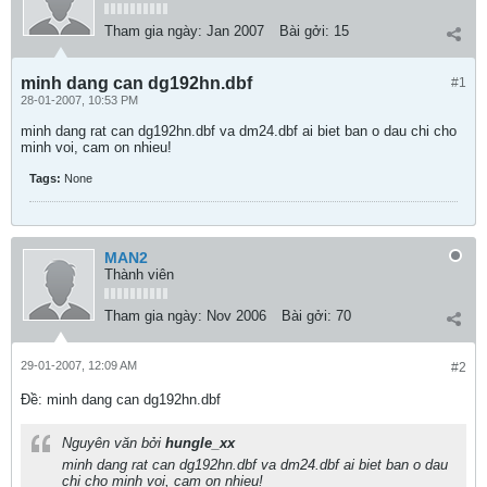
Tham gia ngày:
Jan 2007
Bài gởi:
15
minh dang can dg192hn.dbf
#1
28-01-2007, 10:53 PM
minh dang rat can dg192hn.dbf va dm24.dbf ai biet ban o dau chi cho
minh voi, cam on nhieu!
Tags:
None
MAN2
Thành viên
Tham gia ngày:
Nov 2006
Bài gởi:
70
29-01-2007, 12:09 AM
#2
Ðề: minh dang can dg192hn.dbf
Nguyên văn bởi
hungle_xx
minh dang rat can dg192hn.dbf va dm24.dbf ai biet ban o dau
chi cho minh voi, cam on nhieu!