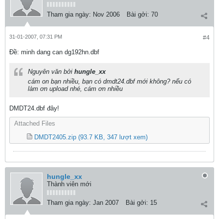
Tham gia ngày:
Nov 2006
Bài gởi:
70
31-01-2007, 07:31 PM
#4
Ðề: minh dang can dg192hn.dbf
Nguyên văn bởi
hungle_xx
cám on bạn nhiều, bạn có dmdt24.dbf mới không? nếu có
làm ơn upload nhé, cám ơn nhiều
DMDT24.dbf đây!
Attached Files
DMDT2405.zip
(93.7 KB, 347 lượt xem)
hungle_xx
Thành viên mới
Tham gia ngày:
Jan 2007
Bài gởi:
15