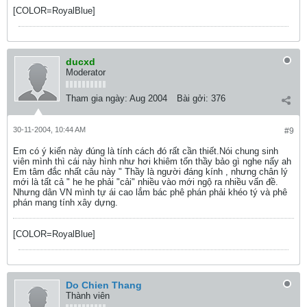
[COLOR=RoyalBlue]
ducxd
Moderator
Tham gia ngày:
Aug 2004
Bài gởi:
376
30-11-2004, 10:44 AM
#9
Em có ý kiến này đúng là tính cách đó rất cần thiết.Nói chung sinh
viên mình thì cái này hình như hơi khiêm tốn thầy bảo gì nghe nấy ah
Em tâm đắc nhất câu này " Thầy là người đáng kính , nhưng chân lý
mới là tất cả " he he phải "cải" nhiều vào mới ngộ ra nhiều vấn đề.
Nhưng dân VN mình tự ái cao lắm bác phê phán phải khéo tý và phê
phán mang tính xây dựng.
[COLOR=RoyalBlue]
Do Chien Thang
Thành viên