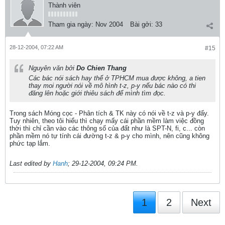
Thành viên
Tham gia ngày:
Nov 2004
Bài gởi:
33
28-12-2004, 07:22 AM
#15
Nguyên văn bởi
Do Chien Thang
Các bác nói sách hay thế ở TPHCM mua được không, a tien
thay moi người nói về mô hình t-z, p-y nếu bác nào có thi
đăng lên hoặc giới thiêu sách để mình tìm đọc.
Trong sách Móng cọc - Phân tích & TK này có nói về t-z và p-y đấy.
Tuy nhiên, theo tôi hiểu thì chạy mấy cái phần mềm làm việc đồng
thời thì chỉ cần vào các thông số của đất như là SPT-N, fi, c... còn
phần mềm nó tự tính cái đường t-z & p-y cho mình, nên cũng không
phức tạp lắm.
Last edited by
Hanh
;
29-12-2004, 09:24 PM
.
1
2
Next