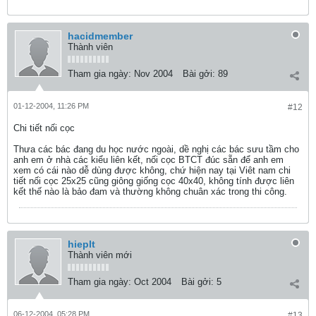
hacidmember
Thành viên
Tham gia ngày:
Nov 2004
Bài gởi:
89
01-12-2004, 11:26 PM
#12
Chi tiết nối cọc
Thưa các bác đang du học nước ngoài, dề nghị các bác sưu tầm cho
anh em ở nhà các kiểu liên kết, nối cọc BTCT đúc sẵn để anh em
xem có cái nào dễ dùng được không, chứ hiện nay tại Viêt nam chi
tiết nối cọc 25x25 cũng giông giống cọc 40x40, không tính được liên
kết thế nào là bảo đam và thường không chuân xác trong thi công.
hieplt
Thành viên mới
Tham gia ngày:
Oct 2004
Bài gởi:
5
06-12-2004, 05:28 PM
#13