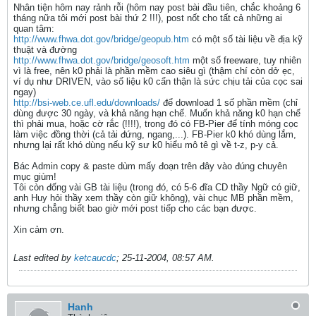
Nhân tiện hôm nay rảnh rỗi (hôm nay post bài đầu tiên, chắc khoảng 6
tháng nữa tôi mới post bài thứ 2 !!!), post nốt cho tất cả những ai
quan tâm:
http://www.fhwa.dot.gov/bridge/geopub.htm
có một số tài liệu về địa kỹ
thuật và đường
http://www.fhwa.dot.gov/bridge/geosoft.htm
một số freeware, tuy nhiên
vì là free, nên k0 phải là phần mềm cao siêu gì (thậm chí còn dở ẹc,
ví dụ như DRIVEN, vào số liệu k0 cẩn thận là sức chịu tải của cọc sai
ngay)
http://bsi-web.ce.ufl.edu/downloads/
để download 1 số phần mềm (chỉ
dùng được 30 ngày, và khả năng hạn chế. Muốn khả năng k0 hạn chế
thì phải mua, hoặc cờ rắc (!!!!), trong đó có FB-Pier để tính móng cọc
làm việc đồng thời (cả tải đứng, ngang,...). FB-Pier k0 khó dùng lắm,
nhưng lại rất khó dùng nếu kỹ sư k0 hiểu mô tê gì về t-z, p-y cả.
Bác Admin copy & paste dùm mấy đoạn trên đây vào đúng chuyên
mục giùm!
Tôi còn đống vài GB tài liệu (trong đó, có 5-6 đĩa CD thầy Ngữ có giữ,
anh Huy hỏi thầy xem thầy còn giữ không), vài chục MB phần mềm,
nhưng chẳng biết bao giờ mới post tiếp cho các bạn được.
Xin cảm ơn.
Last edited by
ketcaucdc
;
25-11-2004, 08:57 AM
.
Hanh