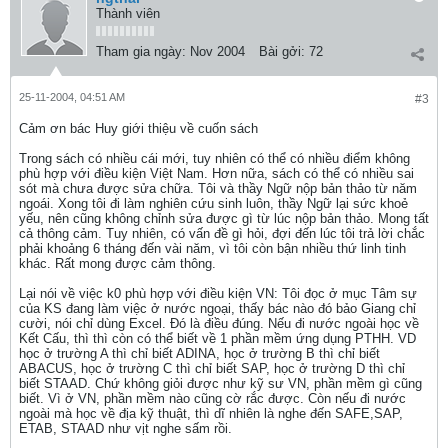
Thành viên
Tham gia ngày:
Nov 2004
Bài gởi:
72
25-11-2004, 04:51 AM
#3
Cảm ơn bác Huy giới thiệu về cuốn sách
Trong sách có nhiều cái mới, tuy nhiên có thể có nhiều điểm không
phù hợp với điều kiện Việt Nam. Hơn nữa, sách có thể có nhiều sai
sót mà chưa được sửa chữa. Tôi và thầy Ngữ nộp bản thảo từ năm
ngoái. Xong tôi đi làm nghiên cứu sinh luôn, thầy Ngữ lại sức khoẻ
yếu, nên cũng không chỉnh sửa được gì từ lúc nộp bản thảo. Mong tất
cả thông cảm. Tuy nhiên, có vấn đề gì hỏi, đợi đến lúc tôi trả lời chắc
phải khoảng 6 tháng đến vài năm, vì tôi còn bận nhiều thứ linh tinh
khác. Rất mong được cảm thông.
Lại nói về việc k0 phù hợp với điều kiện VN: Tôi đọc ở mục Tâm sự
của KS đang làm việc ở nước ngoại, thấy bác nào đó bảo Giang chỉ
cười, nói chỉ dùng Excel. Đó là điều đúng. Nếu đi nước ngoài học về
Kết Cấu, thì thì còn có thể biết về 1 phần mềm ứng dụng PTHH. VD
học ở trường A thì chỉ biết ADINA, học ở trường B thì chỉ biết
ABACUS, học ở trường C thì chỉ biết SAP, học ở trường D thì chỉ
biết STAAD. Chứ không giỏi được như kỹ sư VN, phần mềm gì cũng
biết. Vì ở VN, phần mềm nào cũng cờ rắc được. Còn nếu đi nước
ngoài mà học về địa kỹ thuật, thì dĩ nhiên là nghe đến SAFE,SAP,
ETAB, STAAD như vịt nghe sấm rồi.