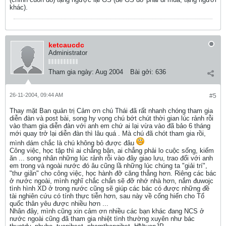
khác).
ketcaucdc
Administrator
Tham gia ngày:
Aug 2004
Bài gởi:
636
26-11-2004, 09:44 AM
#5
Thay mặt Ban quản trị Cảm ơn chú Thái đã rất nhanh chóng tham gia
diễn đàn và post bài, song hy vọng chú bớt chút thời gian lúc rảnh rỗi
vào tham gia diễn đàn với anh em chứ ai lại vừa vào đã bảo 6 tháng
mới quay trở lại diễn đàn thì lâu quá . Mà chú đã chót tham gia rồi,
mình dám chắc là chú không bỏ được đâu
Công việc, học tập thì ai chẳng bận, ai chẳng phải lo cuộc sống, kiếm
ăn ... song nhân những lúc rảnh rỗi vào đây giao lưu, trao đổi với anh
em trong và ngoài nước đó âu cũng lầ những lúc chúng ta "giải trí",
"thư giãn" cho công việc, học hành đỡ căng thẳng hơn. Riêng các bác
ở nước ngoài, mình nghĩ chắc chắn sẽ đỡ nhớ nhà hơn, nắm đuwojc
tình hình XD ở trong nước cũng sẽ giúp các bác có được những đề
tài nghiên cứu có tính thực tiễn hơn, sau này về cống hiến cho Tổ
quốc thân yêu được nhiều hơn ...
Nhân đây, mình cũng xin cảm ơn nhiều các bạn khác đang NCS ở
nước ngoài cũng đã tham gia nhiệt tình thường xuyên như bác