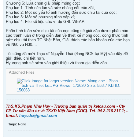
Chương 6: Lựa chọn giải pháp móng cọc;
Phụ lục 1: Tính nén lún và sức chống cắt của đất;
Phụ lục 2: Một số yếu tố ảnh hưởng đến sức chịu tải của cọc;
Phụ lục 3: Một số phương trình xấp xỉ;
Phụ lục 4: File số liệu các ví dụ GRL-WEAP.
Phần tính toán sức chịu tải của cọc cũng sẽ giải đáp được phần nào
các tranh luận ở trong diễn đàn về thiết kế móng cọc, công thức tính
sức chịu tải theo TC Nhật Bản, Giải thích các băn khoăn của các bạn
về N60 và N30....
Tôi cũng đã mời Thạc sĩ Nguyễn Thái (đang NCS tại Mỹ) vào đây để
giới thiệu chi tiết hơn.
Hy vọng anh sẽ sớm vào giới thiệu và tham gia diễn đàn .
Attached Files
ThS.KS.Phạm Như Huy - Trưởng ban quản trị ketcau.com - Cty
CP Tư vấn đầu tư và TKXD Việt Nam (CDC). Tel. 04.2.216.217.1; -
Email:
huycdc@gmail.com
Tags:
None