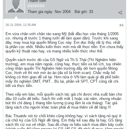
Thành viên
Tham gia ngày:
Nov 2004
Bài gởi:
33
26-11-2004, 12:35 AM
#4
Em vừa chân ướt chân ráo sang Mỹ (bắt đầu học vào tháng 1/2005
cơ, nhưng đi trước 1 tháng rưỡi để làm quen dần). Trước khi sang
đây, may mua kịp quyển Móng Cọc này. Em đọc thấy rất lý thú, nhất
là phần cọc nhồi. Nhiều kiến thức mới mà rất thực tiễn. Em chưa thấy
quyển kỹ thuật nào hay, và mang nhiều kiến thức như thế.
Quyển sách trước đó của GS Ngữ và Th.S Thái (Thí Nghiệm hiện
trường), em mua năm ngoái, cũng hay, thực tiễn và bổ ích, tuy nhiên
công nhận quyển Thí Nghiệm hiện trường đấy dở hơn quyển Móng
Cọc, hình vẽ thì mờ mờ ảo ảo (đa số là hình scan). Chắc mấy bố
không có thời gian đễ vẽ lại. Hơn nữa ở VN làm quái gì đã phổ biến
mấy thí nghiệm DMT, PMT…Bù lại, phần về SPT, CPT cũng rất chi
tiết và thực tiễn.
Theo xếp em bảo, mỗi quyển sách tác giả chỉ được nhà xuất bản cho
đâu 10 cuốn để biếu. Sách thì viết mất 1 hoặc vài năm, nhưng nhuận
bút thì chỉ đáng 1 tháng tiền lương (cùng lắm là vài tháng). Tác giả
tặng sách cho người khác toàn phải đi mua thêm về để tặng !!!
Bác Thuatdv nói từ chối khéo cũng không hay, vì sách tặng nó quý ở
cái chữ ký của GS Ngữ đề tặng. Em thấy kế sau đây là hay, GS tặng
sách thì cứ vui vẻ nhận. Sau đó chạy ra hiệu sách mua dăm bảy cuốn
(chính cuốn đó) tặng ngược lại GS (để GS đỡ phải đi mua, tặng người