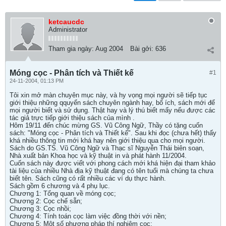
ketcaucdc
Administrator
Tham gia ngày:
Aug 2004
Bài gởi:
636
Móng cọc - Phân tích và Thiết kế
#1
24-11-2004, 01:13 PM
Tôi xin mở màn chuyên mục này, và hy vọng mọi người sẽ tiếp tục
giới thiệu những qquyển sách chuyên ngành hay, bổ ích, sách mới để
mọi người biết và sử dụng. Thật hay và lý thú biết mấy nếu được các
tác giả trực tiếp giới thiệu sách của mình .
Hôm 19/11 đến chúc mừng GS. Vũ Công Ngữ, Thầy có tặng cuốn
sách: "Móng cọc - Phân tích và Thiết kế". Sau khi đọc (chưa hết) thấy
khá nhiều thông tin mới khá hay nên giới thiệu qua cho mọi người.
Sách do GS.TS. Vũ Công Ngữ và Thạc sĩ Nguyễn Thái biên soạn,
Nhà xuất bản Khoa học và kỹ thuật in và phát hành 11/2004.
Cuốn sách này được viết với phong cách mới khá hiện đại tham khảo
tài liệu của nhiều Nhà địa kỹ thuật đang có tên tuổi mà chúng ta chưa
biết tên. Sách cũng có rất nhiều các ví dụ thực hành.
Sách gồm 6 chương và 4 phụ lục.
Chương 1: Tổng quan về móng cọc;
Chương 2: Cọc chế sẵn;
Chương 3: Cọc nhồi;
Chương 4: Tính toán cọc làm việc đồng thời với nền;
Chương 5: Một số phương pháp thí nghiệm cọc;