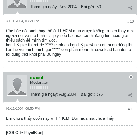
Tham gia ngày:
Nov 2004
Bài gởi:
50
30-11-2004, 03:21 PM
#10
Các bác nói sách hay thế ở TPHCM mua được không, a tien thay moi
người nói về mô hình t-z, p-y nếu bác nào có thi đăng lên hoặc giới
thiêu sách để mình tìm đọc.
ban FB pier thi rat de ***** minh co ban FB-pier4 neu ai muon dùng thi
liên hê voi minh minh gui ***** còn phần mềm thi download bản demo
roi dung thoi khoi phải 30 ngay
ducxd
Moderator
Tham gia ngày:
Aug 2004
Bài gởi:
376
01-12-2004, 06:50 PM
#11
Em chưa thấy cuốn này ở TPHCM. Đợi mua mà chưa thấy
[COLOR=RoyalBlue]