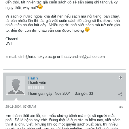
đến thôi, tất nhiên tác giả cuốn sách đó sẽ sẵn sàng ghi tặng và ký
ngay thôi, why not?
Vì sách ở nước ngoài khá đắt nên nếu sách mà nổi tiếng, bán chạy,
tái bản nhiều lần thì tác giả viết cuốn sách đó cũng sẽ thu được khá
nhiều tiền nhuận bút đấy! Nhiều người nhờ viết sách mà trở nên giàu
to, đến đời con đời cháu vẫn còn được hưởng
Cheers!
ĐVT
E-mail: dinh@eri.u-tokyo.ac.jp or thuatvandinh@yahoo.com
Hanh
Thành viên
Tham gia ngày:
Nov 2004
Bài gởi:
33
28-11-2004, 07:05 AM
#7
Em thành thật xin lỗi, em mắc chứng bệnh mà một số người mắc
phải. Đó là bệnh hay chê. Đúng thật là ở nước ta hiện nay, viết sách
thì ít ai chịu viết. Nhưng khi có một quyển sách xuất bản, thì nhiều
người bu lại phán xét. Em xin rút kinh nghiệm - trước hết phải nhìn