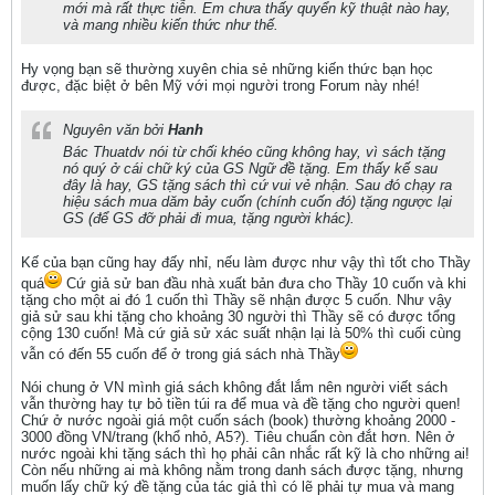
mới mà rất thực tiễn. Em chưa thấy quyển kỹ thuật nào hay,
và mang nhiều kiến thức như thế.
Hy vọng bạn sẽ thường xuyên chia sẻ những kiến thức bạn học
được, đặc biệt ở bên Mỹ với mọi người trong Forum này nhé!
Nguyên văn bởi
Hanh
Bác Thuatdv nói từ chối khéo cũng không hay, vì sách tặng
nó quý ở cái chữ ký của GS Ngữ đề tặng. Em thấy kế sau
đây là hay, GS tặng sách thì cứ vui vẻ nhận. Sau đó chạy ra
hiệu sách mua dăm bảy cuốn (chính cuốn đó) tặng ngược lại
GS (để GS đỡ phải đi mua, tặng người khác).
Kế của bạn cũng hay đấy nhỉ, nếu làm được như vậy thì tốt cho Thầy
quá
Cứ giả sử ban đầu nhà xuất bản đưa cho Thầy 10 cuốn và khi
tặng cho một ai đó 1 cuốn thì Thầy sẽ nhận được 5 cuốn. Như vậy
giả sử sau khi tặng cho khoảng 30 người thì Thầy sẽ có được tổng
cộng 130 cuốn! Mà cứ giả sử xác suất nhận lại là 50% thì cuối cùng
vẫn có đến 55 cuốn để ở trong giá sách nhà Thầy
Nói chung ở VN mình giá sách không đắt lắm nên người viết sách
vẫn thường hay tự bỏ tiền túi ra để mua và đề tặng cho người quen!
Chứ ở nước ngoài giá một cuốn sách (book) thường khoảng 2000 -
3000 đồng VN/trang (khổ nhỏ, A5?). Tiêu chuẩn còn đắt hơn. Nên ở
nước ngoài khi tặng sách thì họ phải cân nhắc rất kỹ là cho những ai!
Còn nếu những ai mà không nằm trong danh sách được tặng, nhưng
muốn lấy chữ ký đề tặng của tác giả thì có lẽ phải tự mua và mang