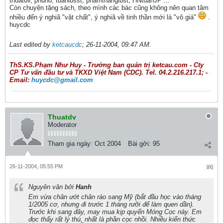
thuatdv, phuho, tuanibsst, phamthangibst, HNtuanJP ...
Còn chuyện tặng sách, theo mình các bác cũng không nên quan tâm
nhiều đến ý nghiã "vật chất", ý nghiã về tinh thần mới là "vô giá"
.
huycdc
Last edited by
ketcaucdc
;
26-11-2004, 09:47 AM
.
ThS.KS.Phạm Như Huy - Trưởng ban quản trị ketcau.com - Cty
CP Tư vấn đầu tư và TKXD Việt Nam (CDC). Tel. 04.2.216.217.1; -
Email:
huycdc@gmail.com
Thuatdv
Moderator
Tham gia ngày:
Oct 2004
Bài gởi:
95
26-11-2004, 05:55 PM
#6
Nguyên văn bởi
Hanh
Em vừa chân ướt chân ráo sang Mỹ (bắt đầu học vào tháng
1/2005 cơ, nhưng đi trước 1 tháng rưỡi để làm quen dần).
Trước khi sang đây, may mua kịp quyển Móng Cọc này. Em
đọc thấy rất lý thú, nhất là phần cọc nhồi. Nhiều kiến thức