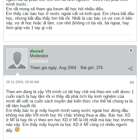
mình trước.
Em rất mong sẽ tham gia forum để học hỏi nhiều điều.
Em thấy các bác học ở nước ngoài vất vả kinh quá. Em chưa bắt đầu
học, nhưng bắt đầu thấy hơi hãi rồi. Nhất là các bác có vợ con ở bên
này, vợ đi học hoặc đi làm, con nhỏ (không có bà nội, bà ngoại, hay
ôsin giúp vào 1 tay gì cả).
ducxd
Moderator
Tham gia ngày:
Aug 2004
Bài gởi:
376
28-11-2004, 09:50 AM
#8
Theo em đúng là vậy VN mình có tật hay chê mà theo em viết được 1
cuốn sách là hay lắm rồi vì thầy đã phải tích lũy kinh nghiệm của
mình để viết ra cuốn sách truyền đạt kiến thức cho thế hệ chúng ta là
rất tâm huyết rồi.
Em thấy bác lo gì mấy huynh mình sang nước ngoài học đứng đầu
không mà dân VN mình học thì chắc không thua ai đâu. Bác học XD
ở Mĩ là hay rồi vì theo em học XD ở Mĩ là tốt nhất mà bác học trường
nào vậy. Em thấy mấy huynh ta học XD ở MĨ cũng có nhiều người
đấy.