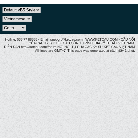
Hotline: 038.77 88888 - Email: support@ketcau.com | WWW.KETCAU.COM - CẦU NỐI
CỦA CÁC KỸ SƯ KẾT CẤU CÔNG TRÌNH, ĐỊA KỸ THUẬT VIỆT NAM.
DIỄN ĐÀN http://ketcau.com/forum NƠI HỘI TỤ CỦA CÁC KỸ SƯ KẾT CÂU VIỆT NAM
All times are GMT+7. This page was generated at cách đây 1 phút.