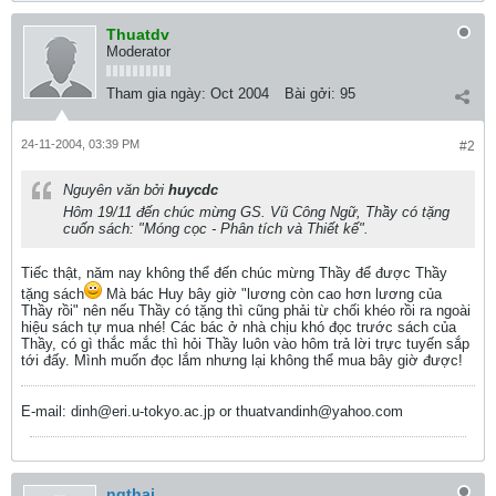
Thuatdv
Moderator
Tham gia ngày:
Oct 2004
Bài gởi:
95
24-11-2004, 03:39 PM
#2
Nguyên văn bởi
huycdc
Hôm 19/11 đến chúc mừng GS. Vũ Công Ngữ, Thầy có tặng
cuốn sách: "Móng cọc - Phân tích và Thiết kế".
Tiếc thật, năm nay không thể đến chúc mừng Thầy để được Thầy
tặng sách
Mà bác Huy bây giờ "lương còn cao hơn lương của
Thầy rồi" nên nếu Thầy có tặng thì cũng phải từ chối khéo rồi ra ngoài
hiệu sách tự mua nhé! Các bác ở nhà chịu khó đọc trước sách của
Thầy, có gì thắc mắc thì hỏi Thầy luôn vào hôm trả lời trực tuyến sắp
tới đấy. Mình muốn đọc lắm nhưng lại không thể mua bây giờ được!
E-mail: dinh@eri.u-tokyo.ac.jp or thuatvandinh@yahoo.com
ngthai