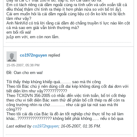
Dây là cái CT thật 100% đó, sắp tc tới cái dầm đó rùi.
Em có tách riêng cái dầm ngoằi cùng ra tính uốn và uốn xoắn tất cả
đều thỏa( thậm chí tính ra thép ít hơn phân nửa so với bố trí ấy).
Cái em muốn hỏi là cái dầm ngoằi cùng liệu có ổn ko khi nó bị lệch
tâm như vậy?
Anh NinhXd có trả lời rằng cái dầm đó chẳng truyền tí lực nào lên cột
cả mà sao em giải vẫn bình thường mà?
em bối rối wá!
ju1p em với, em còn non lắm.
co1972nguyen
replied
15-05-2007, 05:38 PM
Ðề: Oan cho em wa!
Tôi thấy thép khủng khiếp quá......... sao mà thi công
Theo tôi Bác chú ý nên dùng cốt đai kép không dùng cốt đai đơn với
tiết diện lớn như vậy???????????
Theo TCXDVN 356-2005 có nhắc đến việc tính toắn, bố trí cốt thép
theo chu vi tiết diện Bác xem thử để phân bố cốt thép ra để còn ra
công trường nhìn ra chứ............ như cái gùi tại nút sao mà thi
công???
Theo tôi cái đà của Bác là đồ án tốt nghiệp chứ thực tế họ sẽ làm
khác..???????????????? không bếit phải không...... nếu o bỏ qua
Last edited by
co1972nguyen
;
16-05-2007, 01:35 PM
.