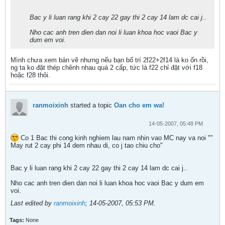
Bac y li luan rang khi 2 cay 22 gay thi 2 cay 14 lam dc cai j..
Nho cac anh tren dien dan noi li luan khoa hoc vaoi Bac y
dum em voi.
Mình chưa xem bản vẽ nhưng nếu bạn bố trí 2f22+2f14 là ko ổn rồi,
ng ta ko đặt thép chênh nhau quá 2 cấp, tức là f22 chỉ đặt với f18
hoặc f28 thôi.
ranmoixinh
started a topic
Oan cho em wa!
14-05-2007, 05:48 PM
Co 1 Bac thi cong kinh nghiem lau nam nhin vao MC nay va noi ""
May rut 2 cay phi 14 dem nhau di, co j tao chiu cho"
Bac y li luan rang khi 2 cay 22 gay thi 2 cay 14 lam dc cai j..
Nho cac anh tren dien dan noi li luan khoa hoc vaoi Bac y dum em
voi.
Last edited by
ranmoixinh
;
14-05-2007, 05:53 PM
.
Tags:
None