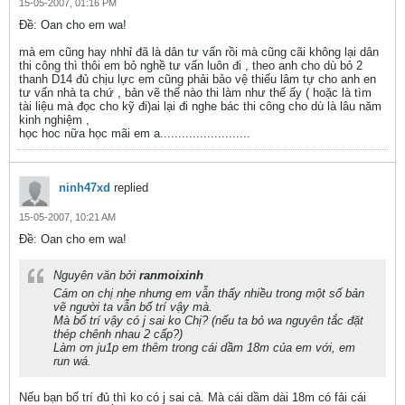
15-05-2007, 01:16 PM
Ðề: Oan cho em wa!
mà em cũng hay nhhỉ đã là dân tư vấn rồi mà cũng cãi không lại dân
thi công thì thôi em bỏ nghề tư vấn luôn đi , theo anh cho dù bỏ 2
thanh D14 đủ chịu lực em cũng phải bảo vệ thiếu lâm tự cho anh en
tư vấn nhà ta chứ , bản vẽ thế nào thi làm như thế ấy ( hoặc là tìm
tài liệu mà đọc cho kỹ đi)ai lại đi nghe bác thi công cho dù là lâu năm
kinh nghiệm ,
học hoc nữa học mãi em a.........................
ninh47xd
replied
15-05-2007, 10:21 AM
Ðề: Oan cho em wa!
Nguyên văn bởi
ranmoixinh
Cám on chị nhe nhưng em vẫn thấy nhiều trong một số bản
vẽ người ta vẫn bố trí vậy mà.
Mà bố trí vậy có j sai ko Chị? (nếu ta bỏ wa nguyên tắc đặt
thép chênh nhau 2 cấp?)
Làm ơn ju1p em thêm trong cái dầm 18m của em với, em
run wá.
Nếu bạn bố trí đủ thì ko có j sai cả. Mà cái dầm dài 18m có fải cái