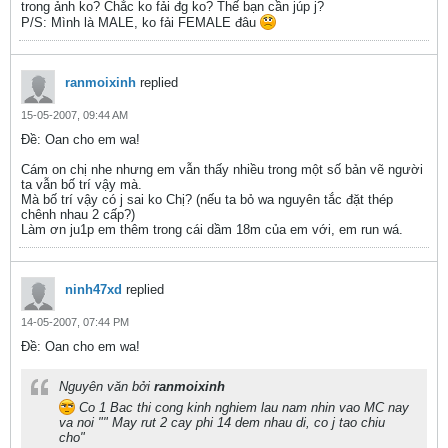
trong ảnh ko? Chắc ko fải đg ko? Thế bạn cần júp j?
P/S: Mình là MALE, ko fải FEMALE đâu
ranmoixinh
replied
15-05-2007, 09:44 AM
Ðề: Oan cho em wa!
Cám on chị nhe nhưng em vẫn thấy nhiều trong một số bản vẽ người
ta vẫn bố trí vậy mà.
Mà bố trí vậy có j sai ko Chị? (nếu ta bỏ wa nguyên tắc đặt thép
chênh nhau 2 cấp?)
Làm ơn ju1p em thêm trong cái dầm 18m của em với, em run wá.
ninh47xd
replied
14-05-2007, 07:44 PM
Ðề: Oan cho em wa!
Nguyên văn bởi
ranmoixinh
Co 1 Bac thi cong kinh nghiem lau nam nhin vao MC nay
va noi "" May rut 2 cay phi 14 dem nhau di, co j tao chiu
cho"