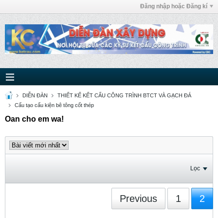
Đăng nhập hoặc Đăng kí
DIỄN ĐÀN
THIẾT KẾ KẾT CẤU CÔNG TRÌNH BTCT VÀ GẠCH ĐÁ
Cấu tạo cấu kiện bê tông cốt thép
Oan cho em wa!
Lọc
Previous
1
2