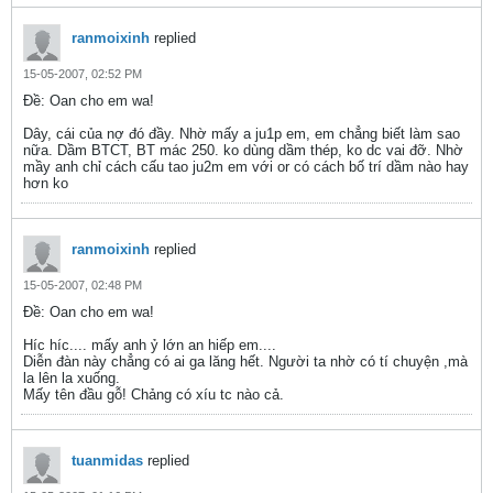
ranmoixinh
replied
15-05-2007, 02:52 PM
Ðề: Oan cho em wa!
Dây, cái của nợ đó đầy. Nhờ mấy a ju1p em, em chẳng biết làm sao
nữa. Dầm BTCT, BT mác 250. ko dùng dầm thép, ko dc vai đỡ. Nhờ
mầy anh chỉ cách cấu tao ju2m em với or có cách bố trí dầm nào hay
hơn ko
ranmoixinh
replied
15-05-2007, 02:48 PM
Ðề: Oan cho em wa!
Híc híc.... mấy anh ỷ lớn an hiếp em....
Diễn đàn này chẳng có ai ga lăng hết. Người ta nhờ có tí chuyện ,mà
la lên la xuống.
Mấy tên đầu gỗ! Chảng có xíu tc nào cả.
tuanmidas
replied