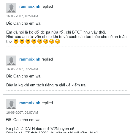
ranmoixinh
replied
16-05-2007, 10:50 AM
Ðề: Oan cho em wa!
Em đã nói là ko đổi dc pa nữa rối, chỉ BTCT như vậy thối.
Nhờ các anh tư vấn cho e khi tc và cách cấu tạo thép cho nó an toằn
thôi.
ranmoixinh
replied
16-05-2007, 09:26 AM
Ðề: Oan cho em wa!
Dây là kq khi em tách riêng ra giải để kiểm tra.
ranmoixinh
replied
16-05-2007, 09:07 AM
Ðề: Oan cho em wa!
Ko phải là DATN đau co1972Nguyen oi!