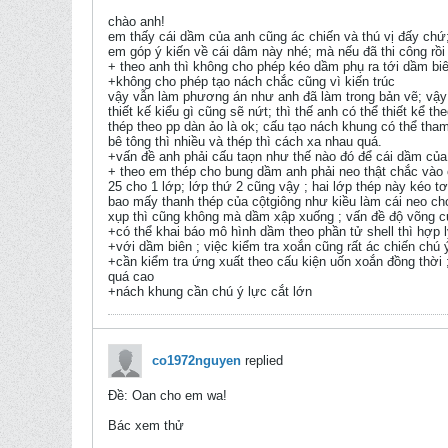
chào anh!
em thấy cái dầm của anh cũng ác chiến và thú vị đấy chứ;
em góp ý kiến về cái dâm này nhé; mà nếu đã thi công rồi
+ theo anh thì không cho phép kéo dầm phụ ra tới dầm biê
+không cho phép tạo nách chắc cũng vì kiến trúc
vậy vẫn làm phương án như anh đã làm trong bản vẽ; vậy t
thiết kế kiểu gì cũng sẽ nứt; thì thế anh có thể thiết kể
thép theo pp dàn ảo là ok; cấu tạo nách khung có thể tha
bê tông thì nhiều và thép thì cách xa nhau quá.
+vấn đề anh phải cấu taọn như thế nào đó để cái dầm của 
+ theo em thép cho bung dầm anh phải neo thật chắc vào c
25 cho 1 lớp; lớp thứ 2 cũng vậy ; hai lớp thép này kéo t
bao mấy thanh thép của cộtgiông như kiều làm cái neo cho
xụp thì cũng không mà dầm xập xuống ; vấn đề độ võng của 
+có thể khai báo mô hình dầm theo phần tử shell thì hợp 
+với dầm biên ; việc kiểm tra xoắn cũng rất ác chiến chú
+cần kiểm tra ứng xuất theo cấu kiện uốn xoắn đồng thời ;
quá cao
+nách khung cần chú ý lực cắt lớn
co1972nguyen
replied
Ðề: Oan cho em wa!
Bác xem thử