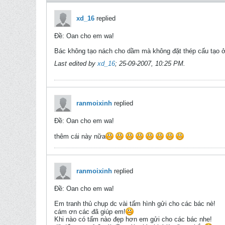
xd_16
replied
Ðề: Oan cho em wa!
Bác không tạo nách cho dầm mà không đặt thép cấu tạo 
Last edited by
xd_16
;
25-09-2007, 10:25 PM
.
ranmoixinh
replied
Ðề: Oan cho em wa!
thêm cái này nữa
ranmoixinh
replied
Ðề: Oan cho em wa!
Em tranh thủ chụp dc vài tấm hình gửi cho các bác nè!
cám ơn các đã giúp em!
Khi nào có tấm nào đẹp hơn em gửi cho các bác nhe!