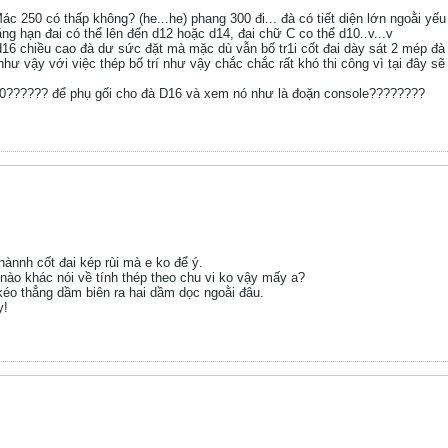
 250 có thấp không? (he...he) phang 300 đi... đà có tiết diện lớn ngoằi yếu
chẳng hạn đai có thể lên đến d12 hoặc d14, đai chữ C co thể d10..v...v
2d16 chiều cao đà dư sức đặt mà mặc dù vẫn bố tr1i cốt đai dày sát 2 mép đà
ư vậy với việc thép bố trí như vậy chắc chắc rất khó thi công vì tại đây sẽ
900?????? để phụ gối cho đà D16 và xem nó như là đoặn console????????
ànnh cốt đai kép rùi mà e ko để ý.
ào khác nói về tính thép theo chu vi ko vậy mấy a?
kéo thẳng dầm biên ra hai dầm dọc ngoằi đâu.
y!