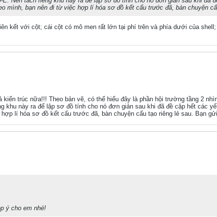
-E. Nên tách riêng khu này ra để lập sơ đồ tính cho nó đơn giản sau khi đã 
mình, bạn nên đi từ việc hợp lí hóa sơ đồ kết cấu trước đã, bàn chuyện cấu tạo
iên kết với cột; cái cột có mô men rất lớn tại phí trên và phía dưới của shel
 kiến trúc nữa!!! Theo bản vẽ, có thể hiểu đây là phần hội trường tầng 2 nhì
ng khu này ra để lập sơ đồ tính cho nó đơn giản sau khi đã đề cập hết các y
p lí hóa sơ đồ kết cấu trước đã, bàn chuyện cấu tạo riêng lẻ sau. Bạn gửi fil
óp ý cho em nhé!