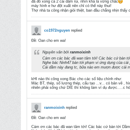
đã đổ xong cả 2 cái dầm rùi, nhìn khá là vững chắc
máy hình e hư đột xuất nên chỉ có thế này thui!
Thợ nhà ta công nhận giỏi thiệt, ban đầu chẳng nhịn thấy
co1972nguyen
replied
Ðề: Oan cho em wa!
Nguyên văn bởi
ranmoixinh
Cám ơn các bác đã wan tâm tới! Các bác cứ bàn tới
Nghe bác Ninh47 bàn tới phạm vi ứng dụng của cái
Cái dầm này đang tc, bữa nào em mượn được cái 
kHI nào thi công xong Bác cho các số liệu chính như:
Mác BT, thép, số lượng thép, cấu tạo ...v... có bản vẽ , h
nhiên phải sống chứ DIE thì không làm ví dụ được.....c h
ranmoixinh
replied
Ðề: Oan cho em wa!
Cám ơn các bác đã wan tâm tới! Các bác cứ bàn tới Dầm ả