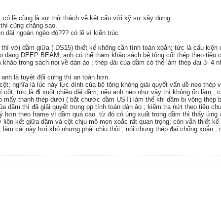
 có lẽ cũng là sự thử thách về kết cấu với kỹ sư xây dưng.
 thì cũng chăng sao.
n dài ngoàn ngèo đó??? có lẽ vì kiến trúc
hì với dầm giữa ( DS15) thiết kế không cần tính toán xoắn; tức là cấu kiện 
 theo dạng DEEP BEAM; anh có thể tham khảo sách bê tông cốt thép theo tiêu ch
m khảo trong sách nói về dàn ảo ; thép đài của dầm có thể làm thép đai 3- 4
anh là tuyệt đối cứng thì an toàn hơn.
ột; nghĩa là lúc này lực dính của bê tông không giải quyết vấn đề neo thép 
ơí cột; tức là đi xuốt chiều dài dầm; nếu anh neo như vậy thì không ổn làm ; 
 mấy thanh thép dưới ( bắt chước dầm UST) làm thể khi dầm bị võng thép bên
dầm thì đã giải quyết trong pp tính toán dàn ảo ; kiểm tra nứt theo tiêu ch
lý hơn theo frame vì dầm quá cao. từ đó có úng xuất trong dầm thì thấy ứng 
 ý liên kết giữa dầm và cột chịu mô men xoắc rất quan trọng; còn vẫn thiết 
 làm cái này hơi khó nhưng phải chiu thôi ; nói chung thép đai chống xoắn ; 