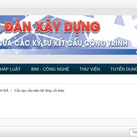
PHÁP LUẬT
BIM - CÔNG NGHỆ
THƯ VIỆN
TUYỂN DỤNG
CH ĐÁ
Cấu tạo cấu kiện bê tông cốt thép