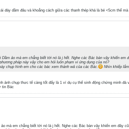
 cái đáy dầm đâu và khoẳng cách giữa các thanh thép khá là bé <5cm thế mà 
 Dầm ảo mà em chẳng biết tới nó là j hết. Nghe các Bác bàn vậy khiến em đ
 phương pháp này vậy cho em hỏi luôn phạm vi ứng dụng của nó?
máy chụp hình em cho các bác xem thành wả của các Bác.
Nhìn khiếp lắm
ình ảnh chụp thưc tế càng tốt đấy là 1 ví dụ cụ thể sinh động chứng minh đà 
ờ tin Bác
o mà em chẳng biết tới nó là j hết. Nghe các Bác bàn vậy khiến em đây cũn