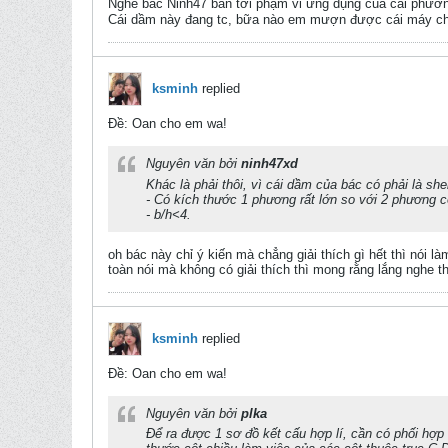
Nghe bác Ninh47 bàn tới phạm vi ứng dụng của cái phươn
Cái dầm này đang tc, bữa nào em mượn được cái máy ch
ksminh
replied
Ðề: Oan cho em wa!
Nguyên văn bởi
ninh47xd
Khác là phải thôi, vì cái dầm của bác có phải là she
- Có kích thước 1 phương rất lớn so với 2 phương cò
- b/h<4.
oh bác này chỉ ý kiến mà chẳng giải thích gì hết thì nói là
toàn nói mà không có giải thích thì mong rằng lắng nghe th
ksminh
replied
Ðề: Oan cho em wa!
Nguyên văn bởi
plka
Để ra được 1 sơ đồ kết cấu hợp lí, cần có phối hợp 