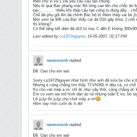
theo chu vi và 1 vài yêu cấu cấu tạo chung
Nếu bí quá Bác phang mác Bê tông cao lên cho chắc ăn Mác
tạo............. nhiều khi thép cấu tạo cũng to đùng đấy... 
Chỗ đà phụ gối lên đà chính Bác bố trí thêm thép vai bò 
Mới xem lại MB của Bác thấy cái đà D16 gãy khúc 2 chỗ nh
thi không?
Có thể tăng tiết diện đà d10 từ trục C đến E không 300x
Last edited by
co1972nguyen
;
16-05-2007, 02:17 PM
.
ranmoixinh
replied
Ðề: Oan cho em wa!
Sorry co1972Nguyen nha! hình như anh đã sửa bv cho e th
Nhưng e cũng chẳng tìm thấy TCVN365 ở đâu cả, có chỗ n
Ko cho vát mép a ơi, chỉ dc như vậy thôi, cũng chẳng dc 
Em co xem wa mô hình dàn ảo rùi nhưng toằn E ko, bó ta
Lỡ ju1p thì ju1p cho chót mấy a ơi!
Hôm nay mới cười dc tí đó!
ranmoixinh
replied
Ðề: Oan cho em wa!