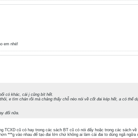
ho em nhé!
i có khác, cái j cũng bít hết.
, e tìm chán rồi mà chảng thấy chỗ nèo nói về cốt đai kép hết, a có thể dạy 
ay đổi nữa.
g TCXD cũ có hay trong các sách BT cũ có nói đấy hoặc trong các sách về cấu
hơn ***g vào nhau để tạo đai lớn chứ không ai làm cái đai to dùng ngã ngữa c