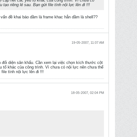
đề cập hết các yếu tố khác của công trình. Vì chưa có
 riêng lẻ sau. Bạn gửi file tính nội lực lên đi !!!
l; vấn đề khai báo dầm là frame khac hẳn dầm là shell??
19-05-2007, 11:07 AM
n đối diện sân khấu. Cần xem lại việc chọn kích thước cột
ếu tố khác của công trình. Vì chưa có nội lực nên chưa thể
e tính nội lực lên đi !!!
18-05-2007, 02:04 PM