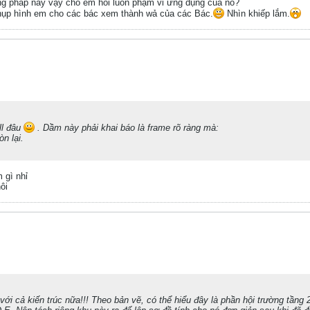
g pháp này vậy cho em hỏi luôn phạm vi ứng dụng của nó?
ụp hình em cho các bác xem thành wả của các Bác.
Nhìn khiếp lắm.
ll đâu
. Dầm này phải khai báo là frame rõ ràng mà:
n lại.
m gì nhỉ
ôi
với cả kiến trúc nữa!!! Theo bản vẽ, có thể hiểu đây là phần hội trường tầng 