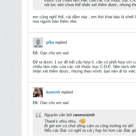
thước cột chiều làm việc của các cột thuộc trục C-D
nội lực nên chưa thể nhân xét thêm được, nhưng theo 
em cũng nghĩ thế; cái dầm này ; em thử khai báo là shell l
mọi người bàn thêm nhé.
plka
replied
Ðề: Oan cho em wa!
Để ra được 1 sơ đồ kết cấu hợp lí, cần có phối hợp với cả
chiều làm việc của các cột thuộc trục C-D-E. Nên tách riê
nhân xét thêm được, nhưng theo mình, bạn nên đi từ việc hợ
ksminh
replied
Ðề: Oan cho em wa!
Nguyên văn bởi
ranmoixinh
Thank's nhìu nhìu.. !
Bi giờ em có chút dũng cảm ra công trường rùi đó!
Nếu các Bác có nghĩ ra cái j hay ho hơn các Bác g