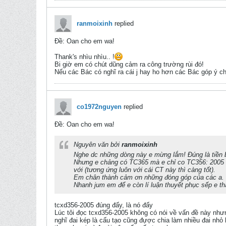
ranmoixinh
replied
Ðề: Oan cho em wa!
Thank's nhìu nhìu.. !
Bi giờ em có chút dũng cảm ra công trường rùi đó!
Nếu các Bác có nghĩ ra cái j hay ho hơn các Bác góp ý c
co1972nguyen
replied
Ðề: Oan cho em wa!
Nguyên văn bởi
ranmoixinh
Nghe dc những dòng này e mừng lắm! Đúng là tiền bố
Nhưng e chảng có TC365 mà e chỉ co TC356: 2005 thôi
với (tương ứng luôn với cái CT này thì càng tốt).
Em chân thành cảm ơn những đóng góp của các a.
Nhanh jum em để e còn lí luận thuyết phục sếp e th
tcxd356-2005 đúng đấy, là nó đấy
Lúc tôi đọc tcxd356-2005 không có nói về vấn đề này nhưn
nghĩ đai kép là cấu tạo cũng đựợc chia làm nhiều đai nhỏ 