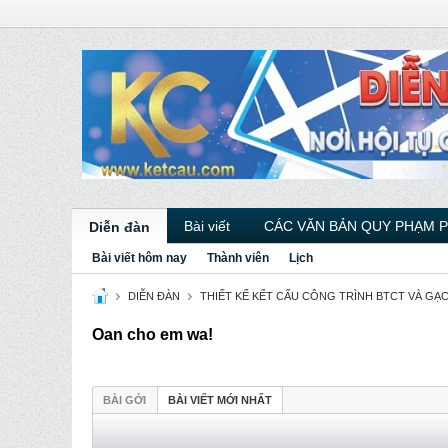
Bài viết
CÁC VĂN BẢN QUY PHẠM 
Diễn đàn
Bài viết hôm nay
Thành viên
Lịch
DIỄN ĐÀN
THIẾT KẾ KẾT CẤU CÔNG TRÌNH BTCT VÀ GẠ
Oan cho em wa!
BÀI GỞI
BÀI VIẾT MỚI NHẤT