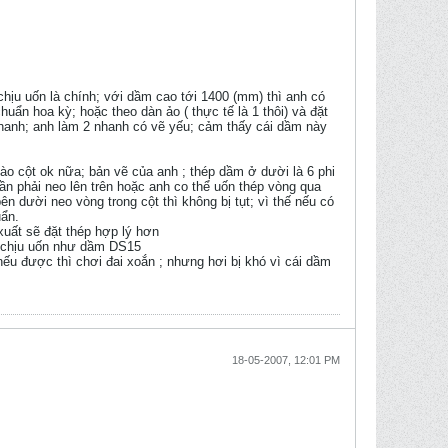
chịu uốn là chính; với dầm cao tới 1400 (mm) thì anh có
uẩn hoa kỳ; hoặc theo dàn ảo ( thực tế là 1 thôi) và đặt
 nhanh; anh làm 2 nhanh có vẽ yếu; cảm thấy cái dầm này
vào cột ok nữa; bản vẽ của anh ; thép dầm ở dười là 6 phi
cần phải neo lên trên hoặc anh co thể uốn thép vòng qua
 dười neo vòng trong cột thì không bị tụt; vì thế nếu có
uẩn.
xuất sẽ đặt thép hợp lý hơn
kế chịu uốn như dầm DS15
nếu được thì chơi đai xoắn ; nhưng hơi bị khó vì cái dầm
18-05-2007, 12:01 PM