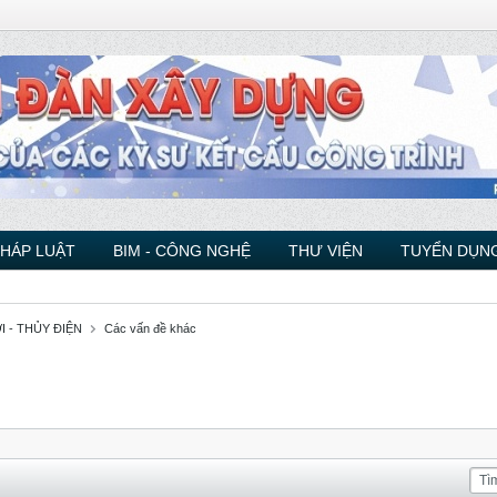
PHÁP LUẬT
BIM - CÔNG NGHỆ
THƯ VIỆN
TUYỂN DỤNG
 - THỦY ĐIỆN
Các vấn đề khác