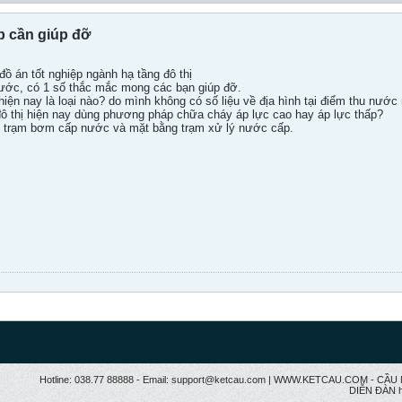
p cần giúp đỡ
ồ án tốt nghiệp ngành hạ tầng đô thị
ước, có 1 số thắc mắc mong các bạn giúp đỡ.
n hiện nay là loại nào? do mình không có số liệu về địa hình tại điểm thu nư
đô thị hiện nay dùng phương pháp chữa cháy áp lực cao hay áp lực thấp?
g trạm bơm cấp nước và mặt bằng trạm xử lý nước cấp.
Hotline: 038.77 88888 - Email: support@ketcau.com | WWW.KETCAU.COM - 
DIỄN ĐÀN h