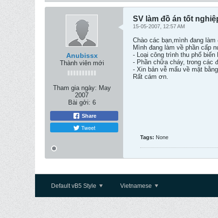
SV làm đồ án tốt nghiệ
15-05-2007, 12:57 AM
Chào các bạn,mình đang làm đ
Mình đang làm về phần cấp n
- Loại công trình thu phổ biế
Anubissx
- Phần chữa cháy, trong các 
Thành viên mới
- Xin bản vễ mẩu về mặt bằn
Rất cám ơn.
Tham gia ngày:
May
2007
Bài gởi:
6
Share
Tweet
Tags:
None
Default vB5 Style
Vietnamese