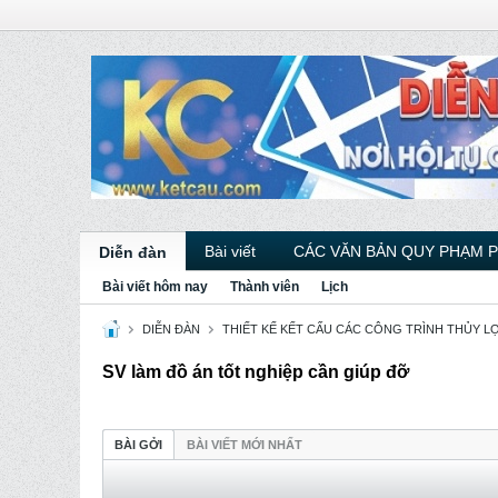
Bài viết
CÁC VĂN BẢN QUY PHẠM 
Diễn đàn
Bài viết hôm nay
Thành viên
Lịch
DIỄN ĐÀN
THIẾT KẾ KẾT CẤU CÁC CÔNG TRÌNH THỦY LỢI
SV làm đồ án tốt nghiệp cần giúp đỡ
BÀI GỞI
BÀI VIẾT MỚI NHẤT