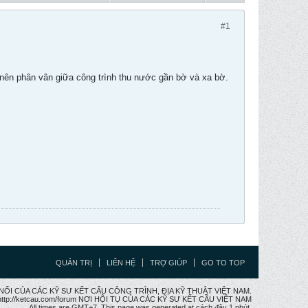
#1
ớc nên phân vân giữa công trình thu nước gần bờ và xa bờ.
QUẢN TRỊ
LIÊN HỆ
TRỢ GIÚP
GO TO TOP
CẦU NỐI CỦA CÁC KỸ SƯ KẾT CẤU CÔNG TRÌNH, ĐỊA KỸ THUẬT VIỆT NAM.
ttp://ketcau.com/forum NƠI HỘI TỤ CỦA CÁC KỸ SƯ KẾT CÂU VIỆT NAM
All times are GMT+7. This page was generated at cách đây 1 phút.