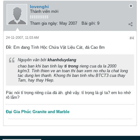
lovenghi
Thành viên mới
Tham gia ngày:
May 2007
Bài gởi:
9
24-11-2007, 11:03 AM
#4
Ðề: Em đang Tính Hộc Chứa Vật Liệu Cát, đá Cao 8m
Nguyên văn bởi
khanhduydang
chao ban khi ban tinh lay
ti trong
rieng cua da la 2000
kg/m3. Tinh thien ve an toan thi ban xem no nhu la chat long
tac dung len thanh. Khong thi ban tinh nhu BTCT3 cua thay
Tam, hay thay Hiep.
Pác nói tỉ trọng riêng của đá àh. ghê vậy. tỉ trọng là gì ta? em ko nhớ
rõ lắm?
Đại Gia Phúc Granite and Marble