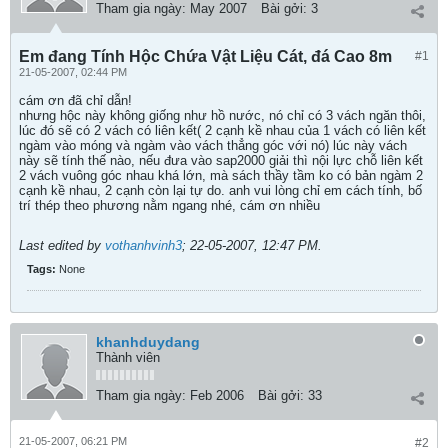
Tham gia ngày:
May 2007
Bài gởi:
3
Em đang Tính Hộc Chứa Vật Liệu Cát, đá Cao 8m
#1
21-05-2007, 02:44 PM
cám ơn đã chỉ dẫn!
nhưng hộc này không giống như hồ nước, nó chỉ có 3 vách ngăn thôi,
lúc đó sẽ có 2 vách có liên kết( 2 cạnh kề nhau của 1 vách có liên kết
ngàm vào móng và ngàm vào vách thẳng góc với nó) lúc này vách
này sẽ tính thế nào, nếu đưa vào sap2000 giải thì nội lực chỗ liên kết
2 vách vuông góc nhau khá lớn, mà sách thầy tầm ko có bản ngàm 2
cạnh kề nhau, 2 cạnh còn lại tự do. anh vui lòng chỉ em cách tính, bố
trí thép theo phương nằm ngang nhé, cám ơn nhiều
Last edited by
vothanhvinh3
;
22-05-2007, 12:47 PM
.
Tags:
None
khanhduydang
Thành viên
Tham gia ngày:
Feb 2006
Bài gởi:
33
21-05-2007, 06:21 PM
#2