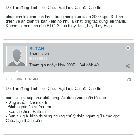
Ðề: Em đang Tính Hộc Chứa Vật Liệu Cát, đá Cao 8m
chao ban khi ban tinh lay ti trong rieng cua da la 2000 kg/m3. Tinh
thien ve an toan thi ban xem no nhu la chat long tac dung len thanh.
Khong thi ban tinh nhu BTCT3 cua thay Tam, hay thay Hiep.
BUTAN
Thành viên
Tham gia ngày:
Nov 2007
Bài gởi:
49
19-11-2007, 11:43 AM
#3
Ðề: Em đang Tính Hộc Chứa Vật Liệu Cát, đá Cao 8m
bạn cứ giải sap như chất lỏng tác dụng vào phần tử shell :
- Ứng suất = Gama x h
- Định nghĩa Joint Pattern
- Xác lập Jiont Pattern
- Bạn cứ giải bình thường nhưng chú ý thép ngàm giữa các góc.
Chúc bạn thành công