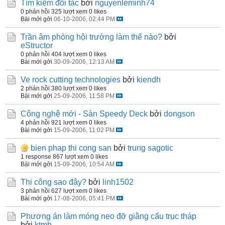
Tìm kiếm đối tác
bởi
nguyenleminh74
0 phản hồi
325 lượt xem
0 likes
Bài mới gởi
06-10-2006, 02:44 PM
Trần âm phòng hội trường làm thế nào?
bởi
eStructor
0 phản hồi
404 lượt xem
0 likes
Bài mới gởi
30-09-2006, 12:13 AM
Ve rock cutting technologies
bởi
kiendh
2 phản hồi
380 lượt xem
0 likes
Bài mới gởi
25-09-2006, 11:58 PM
Công nghệ mới - Sàn Speedy Deck
bởi
dongson
4 phản hồi
921 lượt xem
0 likes
Bài mới gởi
15-09-2006, 11:02 PM
bien phap thi cong san
bởi
trung sagotic
1 response
867 lượt xem
0 likes
Bài mới gởi
15-09-2006, 10:54 AM
Thi công sao đây?
bởi
linh1502
3 phản hồi
627 lượt xem
0 likes
Bài mới gởi
17-08-2006, 05:41 PM
Phương án làm móng neo đỡ giằng cẩu trục tháp
bởi
ktmb