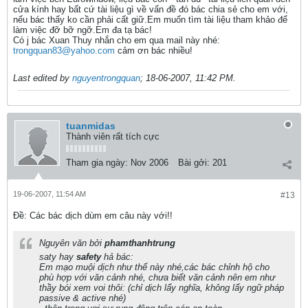
cửa kính hay bất cứ tài liệu gì về vấn đề đó bác chia sẻ cho em với,
nếu bác thấy ko cần phải cất giữ.Em muốn tìm tài liệu tham khảo để
làm việc đỡ bỡ ngỡ.Em đa tạ bác!
Có j bác Xuan Thuy nhắn cho em qua mail này nhé:
trongquan83@yahoo.com
cảm ơn bác nhiều!
Last edited by
nguyentrongquan
;
18-06-2007, 11:42 PM
.
tuanmidas
Thành viên rất tích cực
Tham gia ngày:
Nov 2006
Bài gởi:
201
19-06-2007, 11:54 AM
#13
Ðề: Các bác dịch dùm em câu này với!!
Nguyên văn bởi
phamthanhtrung
saty hay
safety
hả bác:
Em mạo muội dịch như thế này nhé,các bác chỉnh hộ cho
phù hợp với văn cảnh nhé, chưa biết văn cảnh nên em như
thầy bói xem voi thôi: (chỉ dịch lấy nghĩa, không lấy ngữ pháp
passive & active nhé)