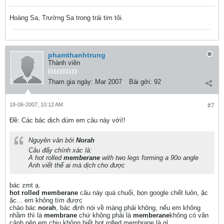
Hoàng Sa, Trường Sa trong trái tim tôi.
phamthanhtrung
Thành viên
Tham gia ngày:
Mar 2007
Bài gởi:
92
18-06-2007, 10:12 AM
#7
Ðề: Các bác dịch dùm em câu này với!!
Nguyên văn bởi
Norah
Câu đấy chính xác là:
A hot rolled
memberane
with two legs forming a 90o angle
Anh viết thế ai mà dịch cho được
bác zmt ạ.
hot rolled memberane
câu này quá chuối, bọn google chết luôn, ặc
ặc... em không tìm được
chào bác
norah
, bác định nói về màng phải không, nếu em không
nhầm thì là
membrane
chứ không phải là
memberane
không có văn
cảnh nên em chịu không biết hot rolled membrane là gì