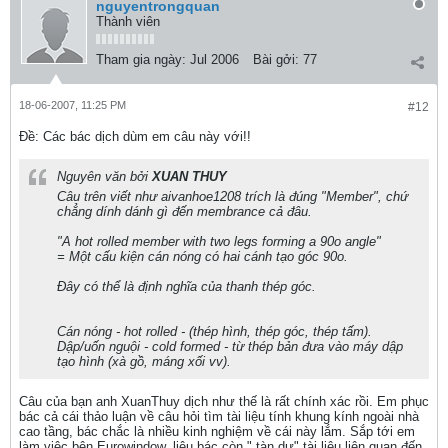
nguyentrongquan
Thành viên
Tham gia ngày:
Jul 2006
Bài gởi:
77
18-06-2007, 11:25 PM
#12
Ðề: Các bác dịch dùm em câu này với!!
Nguyên văn bởi
XUAN THUY
Câu trên viết như aivanhoe1208 trích là đúng "Member", chứ
chẳng dính dánh gì đến membrance cả đâu.
"A hot rolled member with two legs forming a 90o angle"
= Một cấu kiện cán nóng có hai cánh tạo góc 90o.
Đây có thể là định nghĩa của thanh thép góc.
Cán nóng - hot rolled - (thép hình, thép góc, thép tấm).
Dập/uốn nguội - cold formed - từ thép bản đưa vào máy dập
tạo hình (xà gồ, máng xối vv).
Câu của bạn anh XuanThuy dịch như thế là rất chính xác rồi. Em phục
bác cả cái thảo luận về câu hỏi tìm tài liệu tính khung kính ngoài nhà
cao tầng, bác chắc là nhiều kinh nghiệm về cái này lắm. Sắp tới em
làm việc bên Eurowindow, liệu bác còn " tàn dư" tài liệu liên quan đến