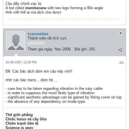
Câu đấy chính xác là:
A hot rolled
memberane
with two legs forming a 90o angle
Anh viết thế ai mà dịch cho được
tuanmidas
Thành viên rất tích cực
Tham gia ngày:
Nov 2006
Bài gởi:
201
16-06-2007, 12:39 PM
#3
Ðề: Các bác dịch dùm em câu này với!!
nhờ các bác trans... dùm hộ ...
- care has to be taken regarding vibration in the saty cable
- in order to suppress the most likely type of vibration
- significant aesthetic advantage can be gained by fitting cover on top
- the absence of any dependency on mode type.
Thế giới phẳng
Chiếc lexus và cây ôliu
Chiến tranh tiền tệ
Science is sexy