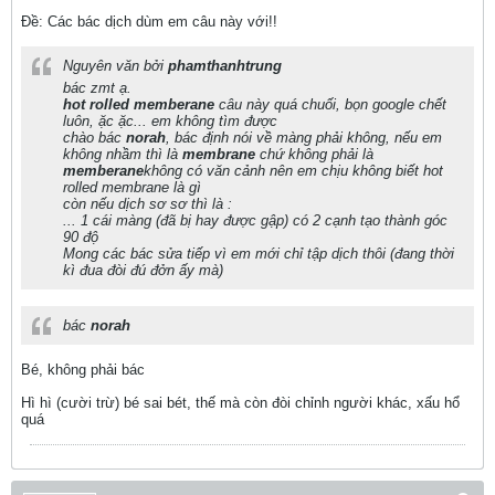
Ðề: Các bác dịch dùm em câu này với!!
Nguyên văn bởi
phamthanhtrung
bác zmt ạ.
hot rolled memberane
câu này quá chuối, bọn google chết
luôn, ặc ặc... em không tìm được
chào bác
norah
, bác định nói về màng phải không, nếu em
không nhầm thì là
membrane
chứ không phải là
memberane
không có văn cảnh nên em chịu không biết hot
rolled membrane là gì
còn nếu dịch sơ sơ thì là :
... 1 cái màng (đã bị hay được gập) có 2 cạnh tạo thành góc
90 độ
Mong các bác sửa tiếp vì em mới chỉ tập dịch thôi (đang thời
kì đua đòi đú đởn ấy mà)
bác
norah
Bé, không phải bác
Hì hì (cười trừ) bé sai bét, thế mà còn đòi chỉnh người khác, xấu hổ
quá