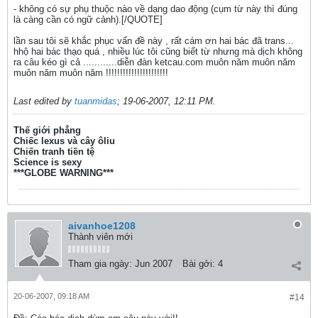
- không có sự phụ thuộc nào về dạng dao động (cụm từ này thì đúng
là càng cần có ngữ cảnh).[/QUOTE]
lần sau tôi sẽ khắc phục vấn đề này , rất cám ơn hai bác đã trans...
hhộ hai bác thạo quá , nhiều lúc tôi cũng biết từ nhưng mà dịch không
ra câu kéo gì cả ............diễn đàn ketcau.com muôn năm muôn năm
muôn năm muôn năm !!!!!!!!!!!!!!!!!!!!!!
Last edited by
tuanmidas
;
19-06-2007, 12:11 PM
.
Thế giới phẳng
Chiếc lexus và cây ôliu
Chiến tranh tiền tệ
Science is sexy
***GLOBE WARNING***
aivanhoe1208
Thành viên mới
Tham gia ngày:
Jun 2007
Bài gởi:
4
20-06-2007, 09:18 AM
#14