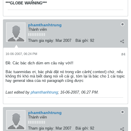
***GLOBE WARNING***
phamthanhtrung
Thành viên
Tham gia ngày:
Mar 2007
Bài gởi:
92
16-06-2007, 06:24 PM
#4
Ðề: Các bác dịch dùm em câu này với!!
Bác tuanmidas ơi, bác phải đặt nó trong văn cảnh( context) chứ, nếu
không thì khó mà biết dang nói về cái gì, tóm lại là bác cho 1 cái topic
hay general idea của nó paragraph cũng được
Last edited by
phamthanhtrung
;
16-06-2007, 06:27 PM
.
phamthanhtrung
Thành viên
Tham gia ngày:
Mar 2007
Bài gởi:
92