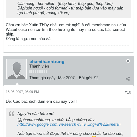
Cán nóng - hot rolled - (thép hình, thép góc, thép tấm).
Dập/uốn nguội - cold formed - từ thép bản đưa vào máy dập
tạo hình (xà gồ, máng xối vv).
Cám ơn bác Xuân THủy nhé. em cứ nghĩ là cái membrane như của
Waterhouse nên cứ tìm theo hướng đó may mà có các bác correct
giúp.
Đúng là ngựa non háu đá.
phamthanhtrung
Thành viên
Tham gia ngày:
Mar 2007
Bài gởi:
92
18-06-2007, 03:09 PM
#10
Ðề: Các bác dịch dùm em câu này với!!
Nguyên văn bởi
zmt
@phamthanhtrung: ra chứ, bằng chứng đây:
http://www.google.com.vn/search?hl=v...ing+a%22&meta=
Nếu bạn chưa cắt được thịt thì cũng chưa chắc tại dao cùn,