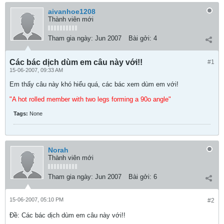
aivanhoe1208
Thành viên mới
Tham gia ngày:
Jun 2007
Bài gởi:
4
Các bác dịch dùm em câu này với!!
#1
15-06-2007, 09:33 AM
Em thấy câu này khó hiểu quá, các bác xem dùm em với!
"A hot rolled member with two legs forming a 90o angle"
Tags:
None
Norah
Thành viên mới
Tham gia ngày:
Jun 2007
Bài gởi:
6
15-06-2007, 05:10 PM
#2
Ðề: Các bác dịch dùm em câu này với!!