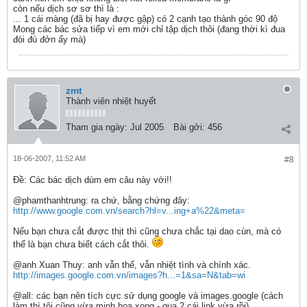
còn nếu dịch sơ sơ thì là :
... 1 cái màng (đã bị hay được gập) có 2 cạnh tạo thành góc 90 độ
Mong các bác sửa tiếp vì em mới chỉ tập dịch thôi (đang thời kì đua
đòi đú đởn ấy mà)
zmt
Thành viên nhiệt huyết
Tham gia ngày:
Jul 2005
Bài gởi:
456
18-06-2007, 11:52 AM
#8
Ðề: Các bác dịch dùm em câu này với!!
@phamthanhtrung: ra chứ, bằng chứng đây:
http://www.google.com.vn/search?hl=v...ing+a%22&meta=
Nếu bạn chưa cắt được thịt thì cũng chưa chắc tại dao cùn, mà có
thể là bạn chưa biết cách cắt thôi.
@anh Xuan Thuy: anh vẫn thế, vẫn nhiệt tình và chính xác.
http://images.google.com.vn/images?h...=1&sa=N&tab=wi
@all: các bạn nên tích cực sử dụng google và images.google (cách
làm thì tôi cũng vừa minh họa xong - qua 2 cái link vừa rồi)