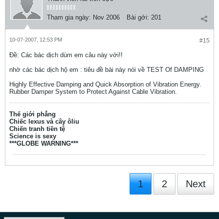
Tham gia ngày:
Nov 2006
Bài gởi:
201
10-07-2007, 12:53 PM
#15
Ðề: Các bác dịch dùm em câu này với!!
nhờ các bác dịch hộ em : tiêu đề bài này nói về TEST Of DAMPING
Highly Effective Damping and Quick Absorption of Vibration Energy.
Rubber Damper System to Protect Against Cable Vibration.
Thế giới phẳng
Chiếc lexus và cây ôliu
Chiến tranh tiền tệ
Science is sexy
***GLOBE WARNING***
1
2
Next