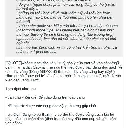
- thận trọng vơi sự rung động trên cáp an toàn
- để giảm (ngăn chặn) phần lớn các rung động có thể (có xu
hướng) xảy ra
- những lợi thế đáng kể về mặt thẩm mỹ có thể đạt được
bằng cách tạo 1 lớp bảo vệ (lớp phủ) phù hợp lên phía trên
(bề mặt)
- không cần (hoặc sự thiếu) của bất cứ sự phụ thuộc nào vào
(hoặctrong) mode type (em không biết nên dịch từ này như
thế nào, thường thì dịch là dạng dao động (tùy trường hợp)
nghe chuối quá, bác cho cả văn cảnh và câu phải có đủ chủ
ngữ nhé.
hình như bác đang dịch về thi công hay kiến trúc thì phải, cả
nhả correct giúp em nha.
[/QUOTE]=bác tuanmidas nên lưu ý góp ý của zmt về văn cảnh/ngữ
cảnh. Tớ là dân Cầu-hầm nên có thể hiểu được bác đang đọc sách về
cầu dây văng (Dùng MIDAS để tính cầu dây văng cũng hay đấy! ).
Nhưng chữ "saty cable" là viết sai, phải là "stayed-cable", mới là cáp
xiên/cáp văng được.
Tạm dịch như sau:
- cần chú ý đến/xét đến dao động trên cáp văng
- để loại trừ được các dạng dao động thường gặp nhất
- ưu điểm đáng kể về thẩm mỹ có thể thu được bằng cách lắp bộ
phận nắp lên phần đỉnh (đỉnh trụ tháp hay đầu neo cáp văng? - cần
văn cảnh)