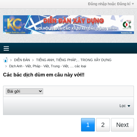
Đăng nhập hoặc Đăng kí
DIỄN ĐÀN
TIẾNG ANH, TIẾNG PHÁP,... TRONG XÂY DỰNG
Dịch Anh - Việt, Pháp - Việt, Trung - Việt, .... các loại
Các bác dịch dùm em câu này với!!
Lọc
1
2
Next