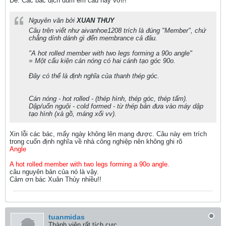
Ðề: Các bác dịch dùm em câu này với!!
Nguyên văn bởi
XUAN THUY
Câu trên viết như aivanhoe1208 trích là đúng "Member", chứ
chẳng dính dánh gì đến membrance cả đâu.
"A hot rolled member with two legs forming a 90o angle"
= Một cấu kiện cán nóng có hai cánh tạo góc 90o.
Đây có thể là định nghĩa của thanh thép góc.
Cán nóng - hot rolled - (thép hình, thép góc, thép tấm).
Dập/uốn nguội - cold formed - từ thép bản đưa vào máy dập
tạo hình (xà gồ, máng xối vv).
Xin lỗi các bác, mấy ngày không lên mạng được. Câu này em trích
trong cuốn định nghĩa về nhà công nghiệp nên không ghi rõ
Angle
A hot rolled member with two legs forming a 90o angle.
câu nguyên bản của nó là vậy.
Cảm ơn bác Xuân Thủy nhiều!!
tuanmidas
Thành viên rất tích cực