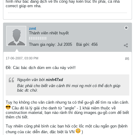
hình như bác đang dịch về thi công hay kiến trúc thì phải, cả nhả
correct giúp em nha.
zmt
Thành viên nhiệt huyết
Tham gia ngày:
Jul 2005
Bài gởi:
456
17-06-2007, 03:00 PM
#6
Ðề: Các bác dịch dùm em câu này với!!
Nguyên văn bởi
ninh47xd
Bác phải cho biết văn cảnh thì mọi ng mới có thể dịch giúp
bác đc chứ.
Tuy họ không cho văn cảnh nhưng ta có thể gu-gồ để tìm ra văn cảnh.
Câu đó là lý giải cho danh từ "angle" - 1 khái niệm thuộc về
construction material, bạn nào rảnh thì dùng images.gu-gồ.com để biết
thêm chi tiết.
Tuy nhiên cũng phê bình các bạn hỏi cộc lốc một câu ngắn gọn (bệnh
chung của các diễn đàn, đặc biệt là VN
)