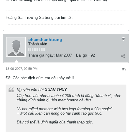
Hoàng Sa, Trường Sa trong trái tim tôi.
phamthanhtrung
Thành viên
Tham gia ngày:
Mar 2007
Bài gởi:
92
18-06-2007, 02:59 PM
#9
Ðề: Các bác dịch dùm em câu này với!!
Nguyên văn bởi
XUAN THUY
Câu trên viết như aivanhoe1208 trích là đúng "Member", chứ
chẳng dính dánh gì đến membrance cả đâu.
"A hot rolled member with two legs forming a 90o angle"
= Một cấu kiện cán nóng có hai cánh tạo góc 90o.
Đây có thể là định nghĩa của thanh thép góc.