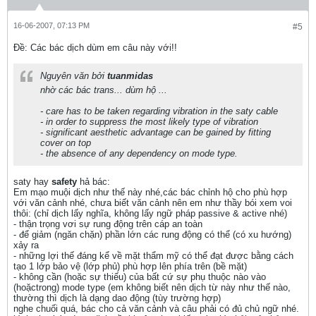
16-06-2007, 07:13 PM
#5
Ðề: Các bác dịch dùm em câu này với!!
Nguyên văn bởi
tuanmidas
nhờ các bác trans... dùm hộ ...
- care has to be taken regarding vibration in the saty cable
- in order to suppress the most likely type of vibration
- significant aesthetic advantage can be gained by fitting
cover on top
- the absence of any dependency on mode type.
saty hay
safety
hả bác:
Em mạo muội dịch như thế này nhé,các bác chỉnh hộ cho phù hợp
với văn cảnh nhé, chưa biết văn cảnh nên em như thầy bói xem voi
thôi: (chỉ dịch lấy nghĩa, không lấy ngữ pháp passive & active nhé)
- thận trọng vơi sự rung động trên cáp an toàn
- để giảm (ngăn chặn) phần lớn các rung động có thể (có xu hướng)
xảy ra
- những lợi thế đáng kể về mặt thẩm mỹ có thể đạt được bằng cách
tạo 1 lớp bảo vệ (lớp phủ) phù hợp lên phía trên (bề mặt)
- không cần (hoặc sự thiếu) của bất cứ sự phụ thuộc nào vào
(hoặctrong) mode type (em không biết nên dịch từ này như thế nào,
thường thì dịch là dạng dao động (tùy trường hợp)
nghe chuối quá, bác cho cả văn cảnh và câu phải có đủ chủ ngữ nhé.