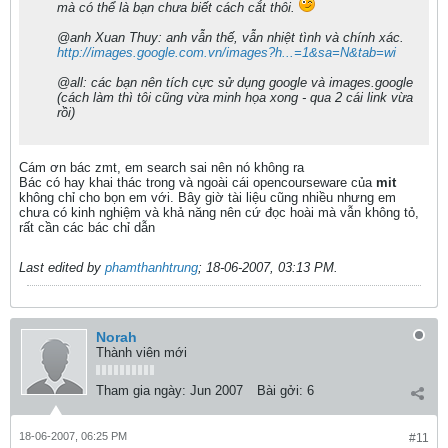
mà có thể là bạn chưa biết cách cắt thôi.
@anh Xuan Thuy: anh vẫn thế, vẫn nhiệt tình và chính xác.
http://images.google.com.vn/images?h...=1&sa=N&tab=wi
@all: các bạn nên tích cực sử dụng google và images.google
(cách làm thì tôi cũng vừa minh họa xong - qua 2 cái link vừa
rồi)
Cám ơn bác zmt, em search sai nên nó không ra
Bác có hay khai thác trong và ngoài cái opencourseware của
mit
không chỉ cho bọn em với. Bây giờ tài liệu cũng nhiều nhưng em
chưa có kinh nghiệm và khả năng nên cứ đọc hoài mà vẫn không tỏ,
rất cần các bác chỉ dẫn
Last edited by
phamthanhtrung
;
18-06-2007, 03:13 PM
.
Norah
Thành viên mới
Tham gia ngày:
Jun 2007
Bài gởi:
6
18-06-2007, 06:25 PM
#11