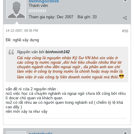
minhngoc50x6
Thành viên
Tham gia ngày:
Dec 2007
Bài gởi:
33
14-12-2007, 08:36 PM
#56
Ðề: nghề xây dựng
Nguyên văn bởi
binhminh142
Cái này cũng là nguyên nhân Kỹ Sư VN khó xin việc ở
các công ty nước ngoài ,đòi hỏi tiêu chuẩn nhiều thứ từ
chuyên ngành cho đến ngoại ngữ , đa phần anh em chỉ
làm việc ở công ty trong nước là chính hoặc may mắn là
làm việc ở các công ty liên doanh nước ngoài mà thôi.
vấn đề nì cóa 2 nguyên nhân :
no1 việc học cả chuyên nghành và ngoại ngử chưa tốt cũng bởi nhìu
lí docar chủ quan và khách quan
no2 có rất nhìu ae có người quen trong nghành xd ( chiếm tỷ lệ khá
cao đấy )
nên mới xảy ra như vậy
potatokudo