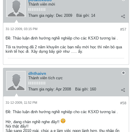
Thành viên mới
Tham gia ngày:
Dec 2009
Bài gởi:
14
31-12-2009, 03:15 PM
#57
Ðề: Thảo luận định hướng nghề nghiệp cho các KSXD tương lai .
Tôi ra trường đã 2 năm khuyên các bạn nếu mới học thì nên bỏ qua
kinh tế học đi. Xây dựng bây giờ như ..... ấy.
dhthaivn
Thành viên tích cực
Tham gia ngày:
Apr 2008
Bài gởi:
160
31-12-2009, 11:52 PM
#58
Ðề: Thảo luận định hướng nghề nghiệp cho các KSXD tương lai .
Hờ, đang chán nghề nghe đây!!
Nói thật đấy!!
Sắp sang 2010 roài, chúc a e làm việc ngon lành hơn, thu nhập ổn