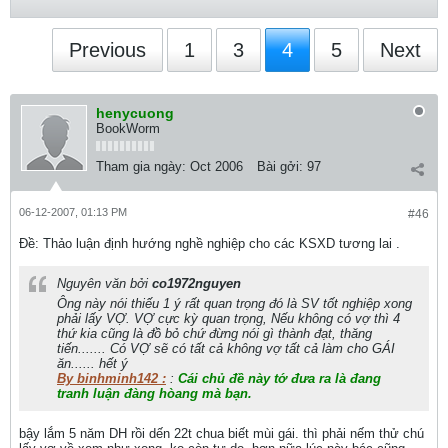
Previous
1
3
4
5
Next
henycuong
BookWorm
Tham gia ngày:
Oct 2006
Bài gởi:
97
06-12-2007, 01:13 PM
#46
Ðề: Thảo luận định hướng nghề nghiệp cho các KSXD tương lai .
Nguyên văn bởi
co1972nguyen
Ông này nói thiếu 1 ý rất quan trọng đó là SV tốt nghiệp xong
phải lấy VỢ. VỢ cực kỳ quan trọng, Nếu không có vợ thì 4
thứ kia cũng là đồ bỏ chứ đừng nói gì thành đạt, thăng
tiến....... Có VỢ sẽ có tất cả không vợ tất cả làm cho GÁI
ăn...... hết ý
By binhminh142 :
:
Cái chủ đề này tớ đưa ra là đang
tranh luận đàng hòang mà bạn.
bậy lắm 5 năm DH rồi dến 22t chua biết mùi gái. thì phải nếm thử chú