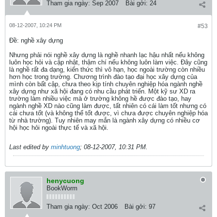
Tham gia ngày:
Sep 2007
Bài gởi:
24
08-12-2007, 10:24 PM
#53
Ðề: nghề xây dựng
Nhưng phải nói nghề xây dựng là nghề nhanh lạc hậu nhất nếu không
luôn học hỏi và cập nhật, thậm chí nếu không luôn làm việc. Đây cũng
là nghề rất đa dạng, kiến thức thì vô hạn, học ngoài trường còn nhiều
hơn học trong trường. Chương trình đào tạo đại học xây dựng của
mình còn bất cập, chưa theo kịp tính chuyên nghiệp hóa ngành nghề
xây dựng như xã hội đang có nhu cầu phát triển. Một kỹ sư XD ra
trường làm nhiều việc mà ở trường không hề được đào tạo, hay
ngành nghề XD nào cũng làm được, tất nhiên có cái làm tốt nhưng có
cái chưa tốt (và không thể tốt được, vì chưa được chuyên nghiệp hóa
từ nhà trường). Tuy nhiên may mắn là ngành xây dựng có nhiều cơ
hội học hỏi ngoài thực tế và xã hội.
Last edited by
minhtuong
;
08-12-2007, 10:31 PM
.
henycuong
BookWorm
Tham gia ngày:
Oct 2006
Bài gởi:
97