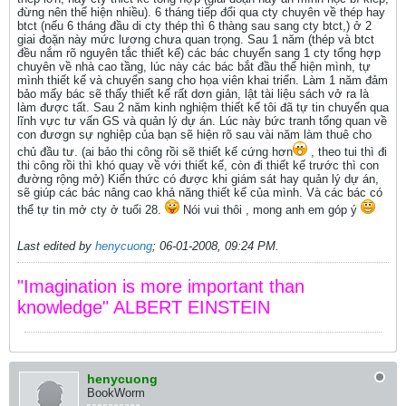
đừng nên thể hiện nhiều). 6 tháng tiếp đổi qua cty chuyên về thép hay
btct (nếu 6 tháng đầu di cty thép thì 6 thàng sau sang cty btct,) ở 2
giai đoặn này mức lương chưa quan trọng. Sau 1 năm (thép và btct
đều nắm rõ nguyên tắc thiết kế) các bác chuyển sang 1 cty tổng hợp
chuyên về nhà cao tầng, lúc này các bác bắt đầu thể hiện mình, tự
mình thiết kế và chuyển sang cho họa viên khai triển. Làm 1 năm đảm
bảo mấy bác sẽ thấy thiết kế rất dơn giản, lật tài liệu sách vở ra là
làm được tất. Sau 2 năm kinh nghiệm thiết kế tôi đã tự tin chuyển qua
lĩnh vực tư vấn GS và quản lý dự án. Lúc này bức tranh tổng quan về
con đươgn sự nghiệp của bạn sẽ hiện rõ sau vài năm làm thuê cho
chủ đầu tư. (ai bảo thi công rồi sẽ thiết kế cứng hơn
, theo tui thì đi
thi công rồi thì khó quay về với thiết kế, còn đi thiết kế trước thì con
đường rộng mở) Kiến thức có được khi giám sát hay quản lý dự án,
sẽ giúp các bác nâng cao khả năng thiết kế của mình. Và các bác có
thể tự tin mở cty ở tuổi 28.
Nói vui thôi , mong anh em góp ý
Last edited by
henycuong
;
06-01-2008, 09:24 PM
.
"Imagination is more important than
knowledge" ALBERT EINSTEIN
henycuong
BookWorm