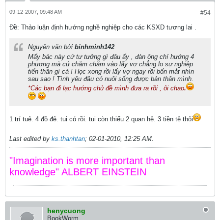
09-12-2007, 09:48 AM
#54
Ðề: Thảo luận định hướng nghề nghiệp cho các KSXD tương lai .
Nguyên văn bởi
binhminh142
Mấy bác này cứ tư tưởng gì đâu ấy , đàn ông chí hướng 4
phương mà cứ chăm chăm vào lấy vợ chẳng lo sự nghiệp
tiến thân gì cả ! Học xong rồi lấy vợ ngay rồi bốn mắt nhìn
sau sao ! Tình yêu đâu có nuôi sống được bản thân mình.
*Các bạn đi lạc hướng chủ đề mình đưa ra rồi , ôi chao
.
1 trí tuê. 4 đồ đê. tui có rồi. tui còn thiếu 2 quan hệ. 3 tiền tệ thôi
Last edited by
ks.thanhtan
;
02-01-2010, 12:25 AM
.
"Imagination is more important than
knowledge" ALBERT EINSTEIN
henycuong
BookWorm