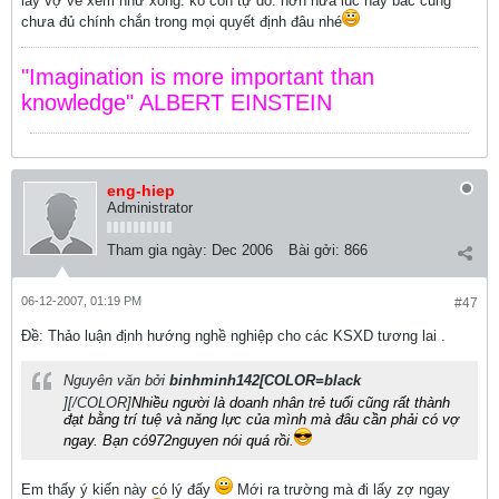
lấy vợ về xem như xong. ko còn tự do. hơn nữa lúc này bác cũng
chưa đủ chính chắn trong mọi quyết định đâu nhé
"Imagination is more important than
knowledge" ALBERT EINSTEIN
eng-hiep
Administrator
Tham gia ngày:
Dec 2006
Bài gởi:
866
06-12-2007, 01:19 PM
#47
Ðề: Thảo luận định hướng nghề nghiệp cho các KSXD tương lai .
Nguyên văn bởi
binhminh142[COLOR=black
][/COLOR]
Nhiều người là doanh nhân trẻ tuổi cũng rất thành
đạt bằng trí tuệ và năng lực của mình mà đâu cần phải có vợ
ngay. Bạn có972nguyen nói quá rồi
.
Em thấy ý kiến này có lý đấy
Mới ra trường mà đi lấy zợ ngay