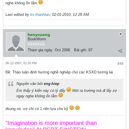
nghe không ổn lắm
Last edited by
ks.thanhtan
;
02-01-2010, 12:28 AM
.
henycuong
BookWorm
Tham gia ngày:
Oct 2006
Bài gởi:
97
06-12-2007, 01:26 PM
#48
Ðề: Thảo luận định hướng nghề nghiệp cho các KSXD tương lai .
Nguyên văn bởi
eng-hiep
Em thấy ý kiến này có lý đấy
Mới ra trường mà đi lấy zợ
ngay nghe không ổn lắm
đsung roi. vợ chỉ có 1 nên lựa cho kỹ
"Imagination is more important than