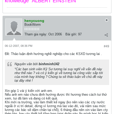
knowledge" ALBERT EINSTEIN
henycuong
BookWorm
Tham gia ngày:
Oct 2006
Bài gởi:
97
06-12-2007, 08:36 PM
#49
Ðề: Thảo luận định hướng nghề nghiệp cho các KSXD tương lai .
Nguyên văn bởi
binhminh142
*Các bạn sinh viên Kỹ Sư tương lai suy nghĩ về vấn đề này
như thế nào ? và có ý kiến gì về tương lai công việc sắp tới
của mình hay không ? Chúng ta sẽ thảo luận về chủ đề này
tại đây nhé !
Xin góp 1 vài ý kiến với anh em.
Nếu anh em nào chưa định hướng được thì hương theo cách tui thử
xem, tui đã làm và đang có kết quả.
Khi mới ra trường, vào làm thiết kế ngay (ko nên vào các cty nước
ngoằi ở vị trí detail, đừng vì lương mà lao vào đó, vài năm sau mức
lương các bác sẽ dậm chân tại chỗ), 6 tháng đầu nên xin vào làm cty
thép lớn, hay cty thiết kế tổng hợp (giai đoặn này ẩn mình học bí kiếp,