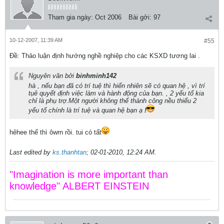
Tham gia ngày:
Oct 2006
Bài gởi:
97
10-12-2007, 11:39 AM
#55
Ðề: Thảo luận định hướng nghề nghiệp cho các KSXD tương lai .
Nguyên văn bởi
binhminh142
hà , nếu bạn đã có trí tuệ thì hiển nhiên sẽ có quan hệ , vì trí
tụê quyết định việc làm và hành động của bạn. , 2 yếu tố kia
chỉ là phụ trợ.Một người không thể thành công nều thiếu 2
yếu tố chính là trí tuệ và quan hệ bạn ạ
!
hêhee thế thì ôwrn rồi. tui có tất
Last edited by
ks.thanhtan
;
02-01-2010, 12:24 AM
.
"Imagination is more important than
knowledge" ALBERT EINSTEIN