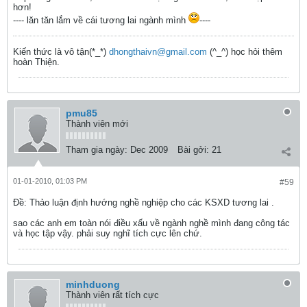
hơn!
---- lăn tăn lắm về cái tương lai ngành mình
----
Kiến thức là vô tận(*_*)
dhongthaivn@gmail.com
(^_^) học hỏi thêm
hoàn Thiện.
pmu85
Thành viên mới
Tham gia ngày:
Dec 2009
Bài gởi:
21
01-01-2010, 01:03 PM
#59
Ðề: Thảo luận định hướng nghề nghiệp cho các KSXD tương lai .
sao các anh em toàn nói điều xấu về ngành nghề mình đang công tác
và học tập vậy. phải suy nghĩ tích cực lên chứ.
minhduong
Thành viên rất tích cực