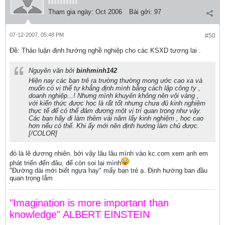
Tham gia ngày:
Oct 2006
Bài gởi:
97
07-12-2007, 05:48 PM
#50
Ðề: Thảo luận định hướng nghề nghiệp cho các KSXD tương lai .
Nguyên văn bởi
binhminh142
Hiện nay các bạn trẻ ra trường thường mong ước cao xa và
muốn có vị thế tự khẳng định mình bằng cách lập công ty ,
doanh nghiệp...! Nhưng mình khuyên không nên vội vàng ,
với kiến thức được học là rất tốt nhưng chưa đủ kinh nghiệm
thực tế để có thể đảm đương một vị trí quan trọng như vậy.
Các bạn hãy đi làm thêm vài năm lấy kinh nghiệm , học cao
hơn nếu có thể. Khi ấy mới nên định hướng làm chủ được.
[/COLOR]
đó là lẽ dương nhiên. bởi vậy lâu lâu mình vào kc.com xem anh em
phát triển đến đâu, để còn soi lại mình
"Đường dài mới biết ngựa hay" mấy bạn trẻ ạ. Định hướng ban đầu
quan trọng lắm
"Imagination is more important than
knowledge" ALBERT EINSTEIN