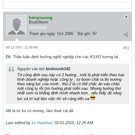
henycuong
BookWorm
Tham gia ngày:
Oct 2006
Bài gởi:
97
08-12-2007, 11:58 AM
#51
Ðề: Thảo luận định hướng nghề nghiệp cho các KSXD tương lai .
Nguyên văn bởi
binhminh142
Tớ cũng định sau này có 2 hướng , một là phát triển theo loại
hình doanh nghiệp hoặc công ty , tự bươn chải ra thị trường
theo năng lực của mình , thứ 2 là có thể chắc ăn vào chân
một công ty rồi tìm hướng phát triển sau. Nhưng hướng thứ
nhất xem ra khẳng định mình nhanh hơn , nếu thấy đủ năng
lực và trí tuệ làm việc thì sẽ càng tiến xa
.
tiết là tớ ko có money, làm thuê cái đã
Last edited by
ks.thanhtan
;
02-01-2010, 12:26 AM
.