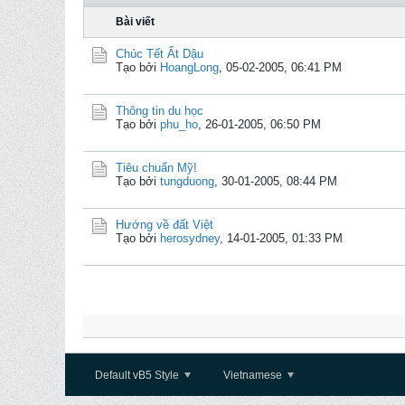
Bài viết
Chúc Tết Ất Dậu
Tạo bởi
HoangLong
,
05-02-2005, 06:41 PM
Thông tin du học
Tạo bởi
phu_ho
,
26-01-2005, 06:50 PM
Tiêu chuẩn Mỹ!
Tạo bởi
tungduong
,
30-01-2005, 08:44 PM
Hướng về đất Việt
Tạo bởi
herosydney
,
14-01-2005, 01:33 PM
Default vB5 Style
Vietnamese