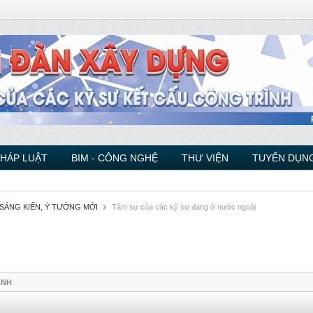
PHÁP LUẬT
BIM - CÔNG NGHỆ
THƯ VIỆN
TUYỂN DỤNG
 SÁNG KIẾN, Ý TƯỞNG MỚI
Tâm sự của các kỹ sư đang ở nước ngoài
ẢNH