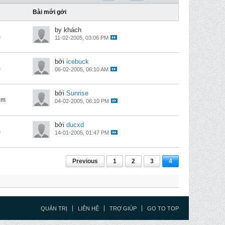
Bài mới gởi
by khách
m
11-02-2005, 03:06 PM
bởi
icebuck
m
06-02-2005, 06:10 AM
bởi
Sunrise
em
04-02-2005, 06:10 PM
bởi
ducxd
m
14-01-2005, 01:47 PM
Previous
1
2
3
4
QUẢN TRỊ
LIÊN HỆ
TRỢ GIÚP
GO TO TOP