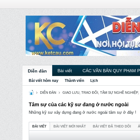
Bài viết
CÁC VĂN BẢN QUY PHẠM 
Diễn đàn
Bài viết hôm nay
Thành viên
Lịch
DIỄN ĐÀN
GIAO LƯU, TRAO ĐỔI, TÂM SỰ NGHỀ NGHIỆP,
Tâm sự của các kỹ sư đang ở nước ngoài
Những kỹ sư xây dựng đang ở nước ngoài tâm sự ở đây !
BÀI VIẾT
BÀI VIẾT MỚI NHẤT
BÀI VIẾT ĐÃ THEO DÕI