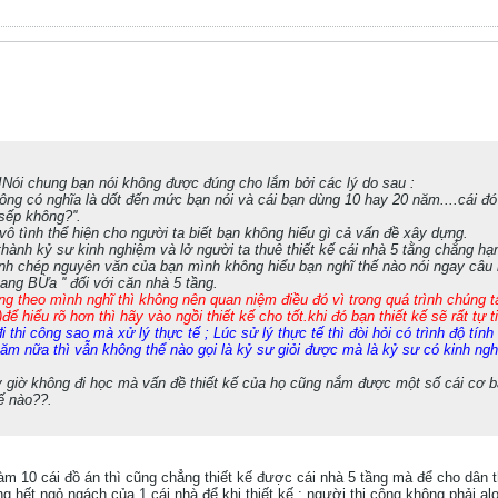
Nói chung bạn nói không được đúng cho lắm bởi các lý do sau :
ông có nghĩa là dốt đến mức bạn nói và cái bạn dùng 10 hay 20 năm....cái đó
sếp không?''.
 vô tình thể hiện cho người ta biết bạn không hiểu gì cả vấn đề xây dựng.
 thành kỷ sư kinh nghiệm và lở người ta thuê thiết kế cái nhà 5 tằng chẳng h
ình chép nguyên văn của bạn mình không hiểu bạn nghĩ thế nào nói ngay câu 
ang BỪa '' đối với căn nhà 5 tầng.
ông theo mình nghĩ thì không nên quan niệm điều đó vì trong quá trình chúng t
ể hiểu rõ hơn thì hãy vào ngồi thiết kế cho tốt.khi đó bạn thiết kế sẽ rất tự ti
đi thi công sao mà xử lý thực tế ; Lúc sử lý thực tế thì đòi hỏi có trình độ tín
 năm nữa thì vẫn không thể nào gọi là kỷ sư giỏi được mà là kỷ sư có kinh ngh
giờ không đi học mà vấn đề thiết kế của họ cũng nắm được một số cái cơ bản
hế nào??.
m 10 cái đồ án thì cũng chẳng thiết kế được cái nhà 5 tầng mà để cho dân t
ng hết ngỏ ngách của 1 cái nhà để khi thiết kế ; người thi công không phải al