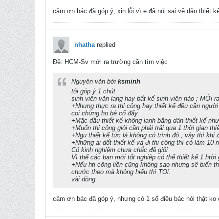
cảm ơn bác đã góp ý, xin lỗi vì e đã nói sai về dân thiết 
nhatha
replied
Ðề: HCM-Sv mới ra trường cần tìm việc
Nguyên văn bởi
ksminh
tôi góp ý 1 chút
sinh viên văn lang hay bất kể sinh viên nào ; MỚi ra 
+Nhưng thực ra thi công hay thiết kế đều cần người
coi chừng họ bẻ cổ đấy.
+Mặc dầu thiết kế không lanh bằng dân thiết kế nhưn
+Muốn thi công giỏi cần phải trải qua 1 thời gian thi
+Ngu thiết kế tức là không có trình độ ; vậy thì khi 
+Những ai dốt thiết kế và đi thi công thì có làm 10
Có kinh nghiệm chưa chắc đã giỏi
Vì thế các bạn mới tốt nghiệp có thể thiết kế 1 htời
+Nếu hti công liền cũng không sao nhưng sẽ biến th
chước theo mà không hiểu thì TOi.
vài dòng
cảm ơn bác đã góp ý, nhưng có 1 số điều bác nói thật ko