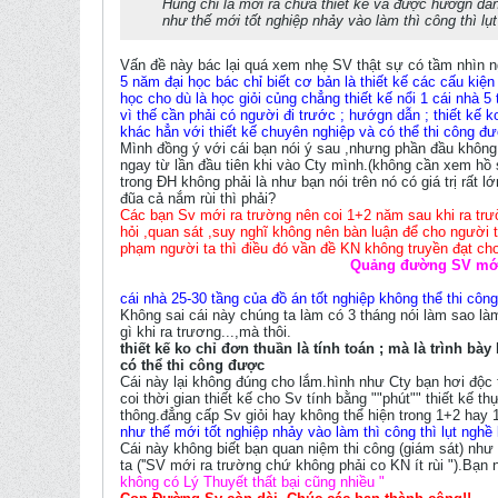
Húng chi là mới ra chưa thiết kế và được hướgn dẫn
như thế mới tốt nghiệp nhảy vào làm thì công thì lụt
Vấn đề này bác lại quá xem nhẹ SV thật sự có tầm nhìn n
5 năm đại học bác chỉ biết cơ bản là thiết kế các cấu kiện
học cho dù là học giỏi củng chẳng thiết kế nổi 1 cái nhà 5
vì thế cần phải có người đi trước ; hướgn dẫn ; thiết kế k
khác hẳn với thiết kế chuyên nghiệp và có thể thi công đ
Mình đồng ý với cái bạn nói ý sau ,nhưng phần đầu không 
ngay từ lần đầu tiên khi vào Cty mình.(không cần xem hồ
trong ĐH không phải là như bạn nói trên nó có giá trị rất 
đũa cả nắm rùi thì phải?
Các bạn Sv mới ra trường nên coi 1+2 năm sau khi ra trườ
hỏi ,quan sát ,suy nghĩ không nên bàn luận để cho người
phạm người ta thì điều đó vần đề KN không truyền đạt cho 
Quảng đường SV mới 
cái nhà 25-30 tầng của đồ án tốt nghiệp không thể thi côn
Không sai cái này chúng ta làm có 3 tháng nói làm sao là
gì khi ra trương...,mà thôi.
thiết kế ko chỉ đơn thuần là tính toán ; mà là trình b
có thể thi công được
Cái này lại không đúng cho lắm.hình như Cty bạn hơi độc t
coi thời gian thiết kế cho Sv tính bằng ""phút"" thiết kế
thông.đẳng cấp Sv giỏi hay không thể hiện trong 1+2 hay 
như thế mới tốt nghiệp nhảy vào làm thì công thì lụt nghề 
Cái này không biết bạn quan niệm thi công (giám sát) như
ta (''SV mới ra trường chứ không phải co KN ít rùi ").Bạn
không có Lý Thuyết thất bại cũng nhiều "