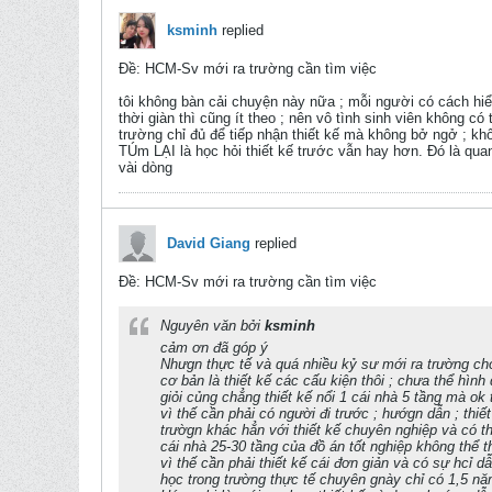
ksminh
replied
Ðề: HCM-Sv mới ra trường cần tìm việc
tôi không bàn cải chuyện này nữa ; mỗi người có cách hiể
thời giàn thì cũng ít theo ; nên vô tình sinh viên không có
trường chỉ đủ để tiếp nhận thiết kế mà không bở ngở ; kh
TÚm LẠI là học hỏi thiết kế trước vẫn hay hơn. Đó là quan
vài dòng
David Giang
replied
Ðề: HCM-Sv mới ra trường cần tìm việc
Nguyên văn bởi
ksminh
cảm ơn đã góp ý
Nhưgn thực tế và quá nhiều kỷ sư mới ra trường cho
cơ bản là thiết kế các cấu kiện thôi ; chưa thể hình
giỏi củng chẳng thiết kế nổi 1 cái nhà 5 tầng mà ok 
vì thế cần phải có người đi trước ; hướgn dẫn ; thiế
trườgn khác hẳn với thiết kế chuyên nghiệp và có t
cái nhà 25-30 tầng của đồ án tốt nghiệp không thể t
vì thế cần phải thiết kế cái đơn giản và có sự hcỉ
học trong trường thực tế chuyên gnày chỉ có 1,5 nă