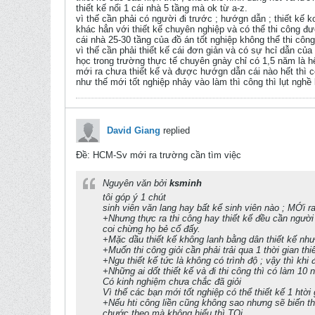
thiết kế nổi 1 cái nhà 5 tầng mà ok từ a-z.
vì thế cần phải có người đi trước ; hướgn dẫn ; thiết kế k
khác hẳn với thiết kế chuyên nghiệp và có thể thi công đ
cái nhà 25-30 tầng của đồ án tốt nghiệp không thể thi côn
vì thế cần phải thiết kế cái đơn giản và có sự hcỉ dẫn c
học trong trường thực tế chuyên gnày chỉ có 1,5 năm là h
mới ra chưa thiết kế và được hướgn dẫn cái nào hết thì c
như thế mới tốt nghiệp nhảy vào làm thì công thì lụt nghề 
David Giang
replied
Ðề: HCM-Sv mới ra trường cần tìm việc
Nguyên văn bởi
ksminh
tôi góp ý 1 chút
sinh viên văn lang hay bất kể sinh viên nào ; MỚi ra 
+Nhưng thực ra thi công hay thiết kế đều cần người
coi chừng họ bẻ cổ đấy.
+Mặc dầu thiết kế không lanh bằng dân thiết kế nhưn
+Muốn thi công giỏi cần phải trải qua 1 thời gian thi
+Ngu thiết kế tức là không có trình độ ; vậy thì khi 
+Những ai dốt thiết kế và đi thi công thì có làm 10
Có kinh nghiệm chưa chắc đã giỏi
Vì thế các bạn mới tốt nghiệp có thể thiết kế 1 htời
+Nếu hti công liền cũng không sao nhưng sẽ biến th
chước theo mà không hiểu thì TOi.