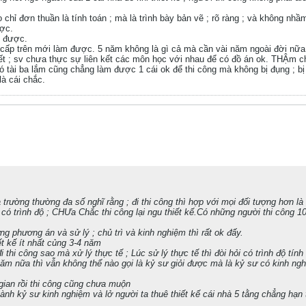
o chỉ đơn thuần là tính toán ; mà là trình bày bản vẽ ; rõ ràng ; và không n
ược.
g được.
ủa cấp trên mới làm được. 5 năm không là gì cả mà cần vài năm ngoài đời nữa
ết ; sv chưa thực sự liên kết các môn học với nhau để có đồ án ok. THẬm chí
ó tài ba lắm cũng chẳng làm được 1 cái ok để thi công mà không bị đụng ; b
là cái chắc.
trường thường đa số nghĩ rằng ; đi thi công thì hợp với mọi đối tượng hơn là th
 có trình độ ; CHƯa Chắc thi công lại ngu thiết kế.Có những người thi công 1
g phương án và sử lý ; chủ trì và kinh nghiệm thì rất ok đấy.
ết kế ít nhất củng 3-4 năm
đi thi công sao mà xử lý thực tế ; Lúc sử lý thực tế thì đòi hỏi có trình độ tín
 năm nữa thì vẫn không thể nào gọi là kỷ sư giỏi được mà là kỷ sư có kinh ngh
 gian rồi thi công cũng chưa muộn
ành kỷ sư kinh nghiệm và lở người ta thuê thiết kế cái nhà 5 tằng chẳng hạn