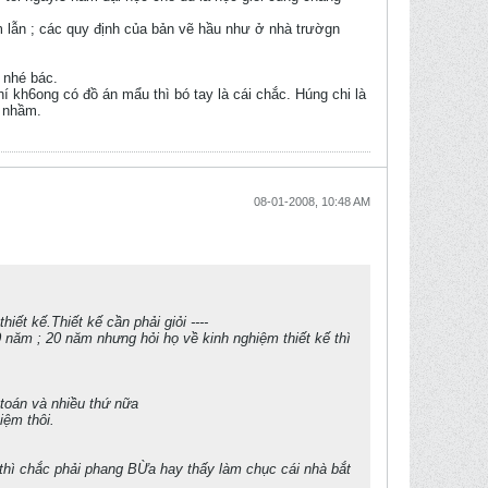
hầm lẫn ; các quy định của bản vẽ hầu như ở nhà trườgn
 nhé bác.
 kh6ong có đồ án mẩu thì bó tay là cái chắc. Húng chi là
ị nhầm.
08-01-2008, 10:48 AM
iết kế.Thiết kế cần phải giỏi ----
0 năm ; 20 năm nhưng hỏi họ về kinh nghiệm thiết kế thì
h toán và nhiều thứ nữa
iệm thôi.
 thì chắc phải phang BỪa hay thấy làm chục cái nhà bắt