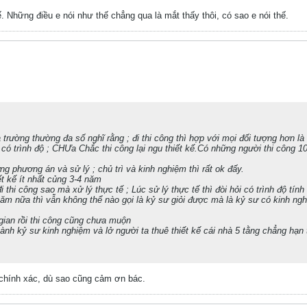
kế. Những điều e nói như thế chẳng qua là mắt thấy thôi, có sao e nói thế.
trường thường đa số nghĩ rằng ; đi thi công thì hợp với mọi đối tượng hơn là th
 có trình độ ; CHƯa Chắc thi công lại ngu thiết kế.Có những người thi công 1
g phương án và sử lý ; chủ trì và kinh nghiệm thì rất ok đấy.
ết kế ít nhất củng 3-4 năm
đi thi công sao mà xử lý thực tế ; Lúc sử lý thực tế thì đòi hỏi có trình độ tín
 năm nữa thì vẫn không thể nào gọi là kỷ sư giỏi được mà là kỷ sư có kinh ngh
 gian rồi thi công cũng chưa muộn
ành kỷ sư kinh nghiệm và lở người ta thuê thiết kế cái nhà 5 tằng chẳng hạn
 chính xác, dù sao cũng cảm ơn bác.