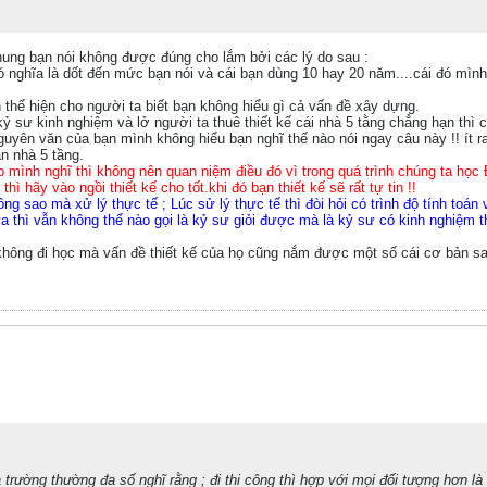
ung bạn nói không được đúng cho lắm bởi các lý do sau :
 nghĩa là dốt đến mức bạn nói và cái bạn dùng 10 hay 20 năm....cái đó mình
nh thể hiện cho người ta biết bạn không hiểu gì cả vấn đề xây dựng.
 kỷ sư kinh nghiệm và lở người ta thuê thiết kế cái nhà 5 tằng chẳng hạn thì
guyên văn của bạn mình không hiểu bạn nghĩ thế nào nói ngay câu này !! ít
n nhà 5 tầng.
eo mình nghĩ thì không nên quan niệm điều đó vì trong quá trình chúng ta học 
hì hãy vào ngồi thiết kế cho tốt.khi đó bạn thiết kế sẽ rất tự tin !!
công sao mà xử lý thực tế ; Lúc sử lý thực tế thì đòi hỏi có trình độ tính toán
ữa thì vẫn không thể nào gọi là kỷ sư giỏi được mà là kỷ sư có kinh nghiệm t
ông đi học mà vấn đề thiết kế của họ cũng nắm được một số cái cơ bản sao m
trường thường đa số nghĩ rằng ; đi thi công thì hợp với mọi đối tượng hơn là th