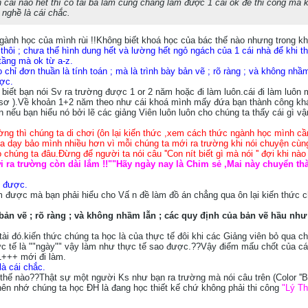
 cái nào hết thì có tài ba lắm cũng chẳng làm được 1 cái ok để thi công mà 
 nghề là cái chắc.
gành học của mình rùi !!Không biết khoá học của bác thế nào nhưng trong kh
 thôi ; chưa thể hình dung hết và lường hết ngỏ ngách của 1 cái nhà để khi th
 tầng mà ok từ a-z.
o chỉ đơn thuần là tính toán ; mà là trình bày bản vẽ ; rõ ràng ; và không n
ược.
biết bạn nói Sv ra trường được 1 or 2 năm hoặc đi làm luôn.cái đi làm luôn 
 sơ ).Về khoản 1+2 năm theo như cái khoá mình mấy đứa bạn thành công khá 
lớn nếu bạn hiểu nó bởi lẽ các giảng Viên luôn luôn cho chúng ta thấy cái gì 
ng thì chúng ta di chơi (ôn lại kiến thức ,xem cách thức ngành học mình cầ
 ta dạy bảo mình nhiều hơn vì mỗi chúng ta mới ra trường khi nói chuyện c
chúng ta đâu.Đừng để người ta nói câu ''Con nít biết gì mà nói '' đợi khi n
ra trường còn dài lắm !!""Hãy ngày nay là Chim sẻ ,Mai này chuyển t
g được.
m được mà bạn phải hiểu cho Vấ n đề làm đồ án chẳng qua ôn lại kiến thức c
ày bản vẽ ; rõ ràng ; và không nhầm lẫn ; các quy định của bản vẽ hầu n
ài đó.kiến thức chúng ta học là của thực tế đôi khi các Giảng viên bỏ qua c
 thực tế là ""ngày"" vậy làm như thực tế sao được.??Vậy điểm mấu chốt của c
1+++ mới đi làm.
là cái chắc.
 thế nào??Thật sự một người Ks như bạn ra trường mà nói câu trên (Color ''B
 nên nhớ chúng ta học ĐH là đang học thiết kế chứ không phải thi công
"Lý T