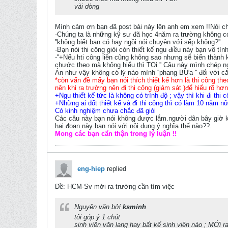
vài dòng
Mình cảm ơn bạn đã post bài này lên anh em xem !!Nói ch
-Chúng ta là những kỹ sư đã học 4năm ra trường không có
''không biết bạn có hay ngồi nói chuyện với sếp không?''.
-Bạn nói thi công giỏi còn thiết kế ngu điều này bạn vô tì
-''+Nếu hti công liền cũng không sao nhưng sẽ biến thành
chước theo mà không hiểu thì TOi '' Câu này mình chép n
Án như vậy không có lý nào mình ''phang BỪa '' đối với că
*còn vấn đề mấy bạn nói thích thiết kế hơn là thi công th
nên khi ra trường nên đi thi công (giám sát )để hiểu rõ hơn t
+Ngu thiết kế tức là không có trình độ ; vậy thì khi đi thi 
+Những ai dốt thiết kế và đi thi công thì có làm 10 năm n
Có kinh nghiệm chưa chắc đã giỏi
Các câu này bạn nói không được lắm.người dân bây giờ kh
hai đoạn này bạn nói với nội dung ý nghĩa thế nào??.
Mong các bạn cẩn thận trong lý luận !!
eng-hiep
replied
Ðề: HCM-Sv mới ra trường cần tìm việc
Nguyên văn bởi
ksminh
tôi góp ý 1 chút
sinh viên văn lang hay bất kể sinh viên nào ; MỚi ra 