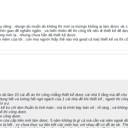
u riêng ; nhưgn dù muốn dù không thì mới ra trườgn không ai làm được ok cho
 thời gian để nghiền ngẩm ; và hiển nhiên để thi công tốt nên đi thiết kế để đ
ông mới lạ ; nhưng chưa hẳn đã thiết kế được.
 niệm của tôi ; còn mọi người thấy thế nào mà good cả hai( thiết kế và thi cô
 dù làm 10 cái đồ án thì cũng chẳng thiết kế được cái nhà 5 tầng mà để cho 
 dung hết và lường hết ngỏ ngách của 1 cái nhà để khi thiết kế ; người thi cô
từ a-z.
t kế ko chỉ đơn thuần là tính toán ; mà là trình bày bản vẽ ; rõ ràng ; và kh
hể thi công được.
hi công được.
 dẫn của cấp trên mới làm được. 5 năm không là gì cả mà cần vài năm ngoài đ
m là hết ; sv chưa thực sự liên kết các môn học với nhau để có đồ án ok. TH