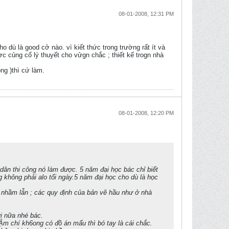
08-01-2008, 12:31 PM
 dù là good cở nào. vì kiết thức trong trường rất ít và
ược củng cố lý thuyết cho vửgn chắc ; thiết kế trogn nhà
ng )thì cứ làm.
08-01-2008, 12:20 PM
dân thi công nó làm được. 5 năm đại học bác chỉ biết
ng không phải alo tối ngày.5 năm đại học cho dù là học
ông nhầm lẫn ; các quy định của bản vẽ hầu như ở nhà
ời nữa nhé bác.
Ậm chí kh6ong có đồ án mẩu thì bó tay là cái chắc.