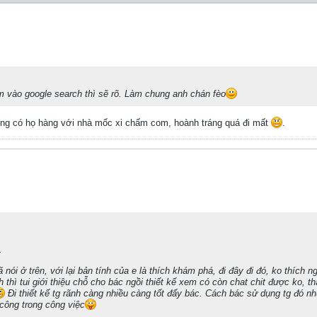
 vào google search thì sẽ rõ. Làm chung anh chán fèo
ong có họ hàng với nhà mốc xi chấm com, hoành tráng quá đi mất
.
.
đã nói ở trên, với lại bản tính của e là thích khám phá, đi đây đi đó, ko thích 
ích thì tui giới thiệu chỗ cho bác ngồi thiết kế xem có còn chat chit được ko,
Đi thiết kế tg rãnh càng nhiều càng tốt đấy bác. Cách bác sử dụng tg đó n
công trong công việc