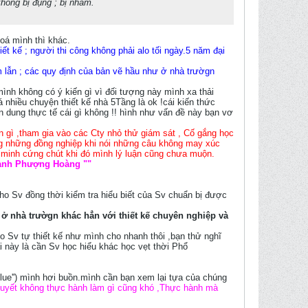
không bị đụng ; bị nhầm.
oá mình thì khác.
iết kế ; người thi công không phải alo tối ngày.5 năm đại
hầm lẫn ; các quy định của bản vẽ hầu như ở nhà trườgn
mình không có ý kiến gì vì đối tượng này mình xa thải
nhiều chuyện thiết kế nhà 5Tầng là ok !cái kiến thức
vận dung thực tế cái gì không !! hình như vấn đề này bạn vơ
n gì ,tham gia vào các Cty nhỏ thử giám sát , Cố gắng học
ùng những đồng nghiệp khi nói những câu không may xúc
ào minh cứng chút khi đó mình lý luận cũng chưa muộn.
hành Phượng Hoàng ""
ho Sv đồng thời kiểm tra hiểu biết của Sv chuẩn bị được
hư ở nhà trườgn khác hẳn với thiết kế chuyên nghiệp và
ho Sv tự thiết kế như mình cho nhanh thôi ,bạn thử nghĩ
ái này là cần Sv học hiểu khác học vẹt thời Phổ
lue'') mình hơi buồn.mình cần bạn xem lại tựa của chúng
huyết không thực hành làm gì cũng khó ,Thực hành mà