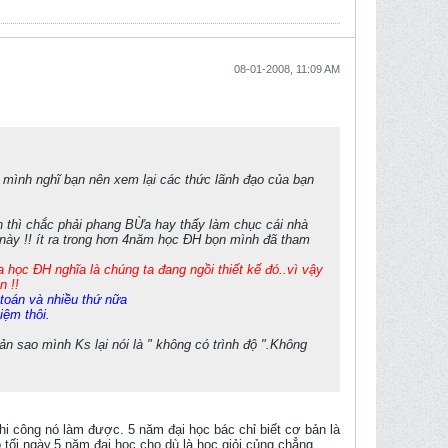
08-01-2008, 11:09 AM
 mình nghĩ bạn nên xem lại các thức lãnh đạo của bạn
ạn thì chắc phải phang BỪa hay thấy làm chục cái nhà
này !! ít ra trong hơn 4năm học ĐH bọn mình đã tham
a học ĐH nghĩa là chúng ta đang ngồi thiết kế đó..vì vậy
n !!
h toán và nhiều thứ nữa
iệm thôi.
 sao mình Ks lại nói là " không có trình độ ".Không
hi công nó làm được. 5 năm đại học bác chỉ biết cơ bản là
o tối ngày.5 năm đại học cho dù là học giỏi củng chẳng