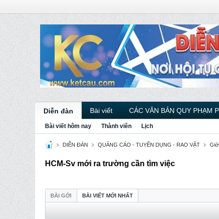
Bài viết
CÁC VĂN BẢN QUY PHẠM 
Diễn đàn
Bài viết hôm nay
Thành viên
Lịch
DIỄN ĐÀN
QUẢNG CÁO - TUYỂN DỤNG - RAO VẶT
Giới
HCM-Sv mới ra trường cần tìm việc
BÀI GỞI
BÀI VIẾT MỚI NHẤT