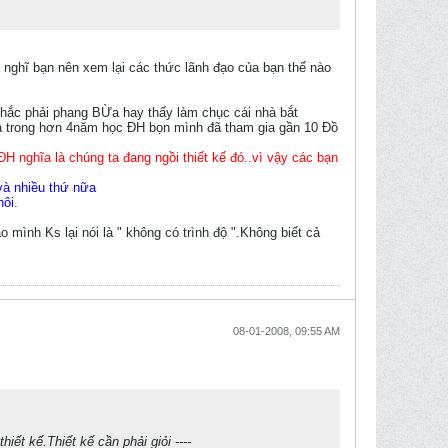
 nghĩ bạn nên xem lại các thức lãnh đạo của bạn thế nào
 chắc phải phang BỪa hay thấy làm chục cái nhà bắt
 ra trong hơn 4năm học ĐH bọn mình đã tham gia gần 10 Đồ
ĐH nghĩa là chúng ta đang ngồi thiết kế đó..vì vậy các bạn
 và nhiều thứ nữa
hôi.
ình Ks lại nói là " không có trình độ ".Không biết cả
08-01-2008, 09:55 AM
iết kế.Thiết kế cần phải giỏi ----