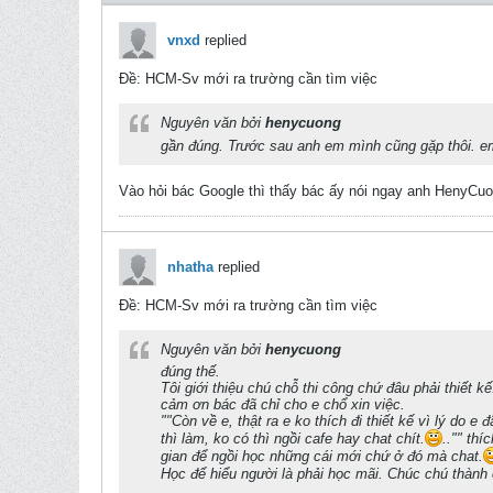
vnxd
replied
Ðề: HCM-Sv mới ra trường cần tìm việc
Nguyên văn bởi
henycuong
gần đúng. Trước sau anh em mình cũng gặp thôi. em
Vào hỏi bác Google thì thấy bác ấy nói ngay anh HenyCu
nhatha
replied
Ðề: HCM-Sv mới ra trường cần tìm việc
Nguyên văn bởi
henycuong
đúng thế.
Tôi giới thiệu chú chỗ thi công chứ đâu phải thiết kế
cảm ơn bác đã chỉ cho e chổ xin việc.
""Còn về e, thật ra e ko thích đi thiết kế vì lý do e 
thì làm, ko có thì ngồi cafe hay chat chít.
.."" th
gian để ngồi học những cái mới chứ ở đó mà chat.
Học để hiểu người là phải học mãi. Chúc chú thành 