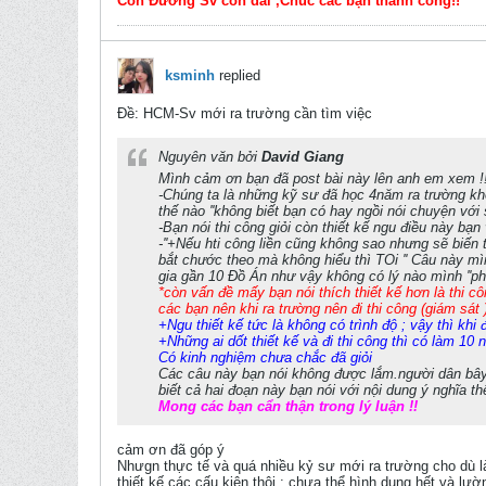
Con Đường Sv còn dài ,Chúc các bạn thành công!!
ksminh
replied
Ðề: HCM-Sv mới ra trường cần tìm việc
Nguyên văn bởi
David Giang
Mình cảm ơn bạn đã post bài này lên anh em xem !!
-Chúng ta là những kỹ sư đã học 4năm ra trường kh
thế nào ''không biết bạn có hay ngồi nói chuyện với 
-Bạn nói thi công giỏi còn thiết kế ngu điều này bạn
-''+Nếu hti công liền cũng không sao nhưng sẽ biến
bắt chước theo mà không hiểu thì TOi '' Câu này m
gia gần 10 Đồ Án như vậy không có lý nào mình ''ph
*còn vấn đề mấy bạn nói thích thiết kế hơn là thi c
các bạn nên khi ra trường nên đi thi công (giám sát )đ
+Ngu thiết kế tức là không có trình độ ; vậy thì khi 
+Những ai dốt thiết kế và đi thi công thì có làm 10
Có kinh nghiệm chưa chắc đã giỏi
Các câu này bạn nói không được lắm.người dân bây 
biết cả hai đoạn này bạn nói với nội dung ý nghĩa t
Mong các bạn cẩn thận trong lý luận !!
cảm ơn đã góp ý
Nhưgn thực tế và quá nhiều kỷ sư mới ra trường cho dù là
thiết kế các cấu kiện thôi ; chưa thể hình dung hết và lườ