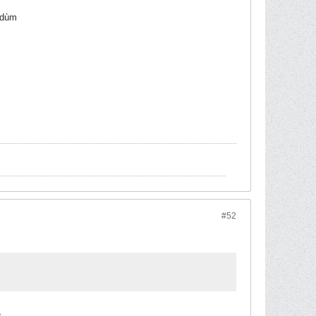
 dùm
#52