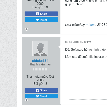
Tham gia ngày:
Nov
cũng làm theo khung 5 mà khô
2009
giúp mình với
Bài gởi:
39
Share
Tweet
Last edited by
tr hoan
;
23-04-
07-06-2010, 05:42 PM
Ðề: Software hổ trợ tính thép
Làm sao để xuất file input.txt
chickx334
Thành viên mới
Tham gia ngày:
Oct
2006
Bài gởi:
8
Share
Tweet