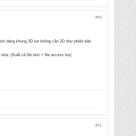
#50
t dưới dạng khung 3D lun không cần 2D như phiên bản
ữa. (Xuất cả file text + file access lun)
#51