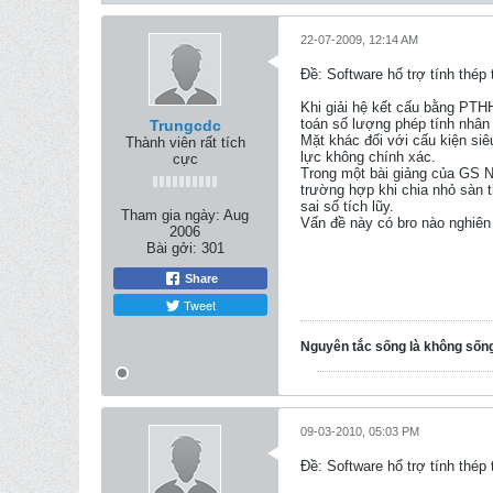
22-07-2009, 12:14 AM
Ðề: Software hổ trợ tính thép
Khi giải hệ kết cấu bằng PTHH
toán số lượng phép tính nhân 
Trungcdc
Mặt khác đối với cấu kiện siêu
Thành viên rất tích
lực không chính xác.
cực
Trong một bài giảng của GS N
trường hợp khi chia nhỏ sàn t
sai số tích lũy.
Tham gia ngày:
Aug
Vấn đề này có bro nào nghiên
2006
Bài gởi:
301
Share
Tweet
Nguyên tắc sống là không sốn
09-03-2010, 05:03 PM
Ðề: Software hổ trợ tính thép