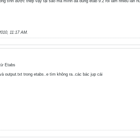
ng tính được thép vậy tại sao mà mình đã dùng etab 9.2 rồi làm nhiều lần n
2010, 11:17 AM
.
 từ Etabs
 và output.txt trong etabs..e tìm không ra..các bác jup cái