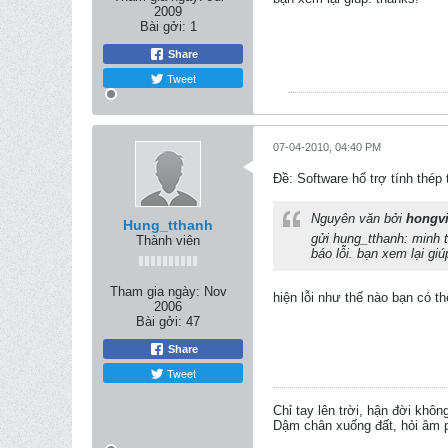
2009
Bài gởi:
1
Share
Tweet
07-04-2010, 04:40 PM
Ðề: Software hổ trợ tính thép
Nguyên văn bởi
hongv
Hung_tthanh
gửi hung_tthanh: minh 
Thành viên
báo lỗi. bạn xem lại giú
Tham gia ngày:
Nov
hiện lỗi như thế nào bạn có th
2006
Bài gởi:
47
Share
Tweet
Chỉ tay lên trời, hận đời khôn
Dậm chân xuống đất, hỏi âm p