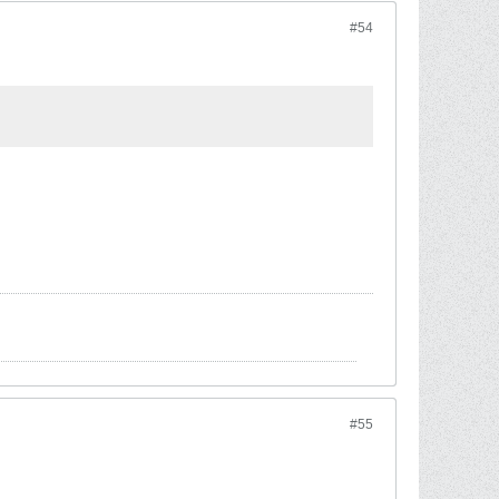
#54
#55