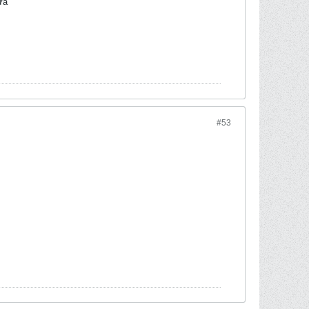
ữa
#53