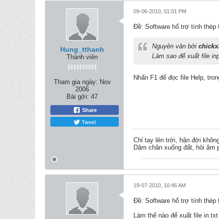
09-06-2010, 01:01 PM
Ðề: Software hổ trợ tính thép
Nguyên văn bởi
chickx
Hung_tthanh
Làm sao để xuất file inp
Thành viên
Nhấn F1 để đọc file Help, tro
Tham gia ngày:
Nov
2006
Bài gởi:
47
Share
Tweet
Chỉ tay lên trời, hận đời khôn
Dậm chân xuống đất, hỏi âm p
19-07-2010, 10:46 AM
Ðề: Software hổ trợ tính thép
Làm thế nào để xuất file in.tx