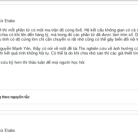
 từ Etabs
 thì mỗi phần tử có một ma trận độ cứng 6x6. Hệ kết cấu không gian có cả s
chia có khi lên đến hàng tỷ, mà trong đó các phần tử đã được làm tròn số. Do 
 tỉnh có độ cứng lớn chỉ cần chuyển vị rất nhỏ cũng có thể gây biến đổi nội 
guyễn Mạnh Yên, thầy có nói về một đề tài Ths nghiên cứu về ảnh hưởng của
hì kết quả tính không hội tụ. Có thể là do khi chia nhỏ sàn thì các giả thi
 cứu kỹ hơn thì thảo luận để mọi người học hỏi
g theo nguyên tắc
 từ Etabs