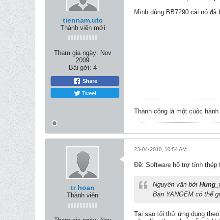
Mình dùng BB7290 cài nó đã 
tiennam.utc
Thành viên mới
Tham gia ngày:
Nov
2009
Bài gởi:
4
Share
Tweet
Thành công là một cuộc hành 
23-04-2010, 10:54 AM
Ðề: Software hổ trợ tính thép
Nguyên văn bởi
Hung_
tr hoan
Bạn YANGEM có thể gửi
Thành viên
Tại sao tôi thử ứng dụng the