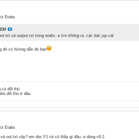
 từ Etabs
334
ut.txt và output.txt trong etabs..e tìm không ra..các bác jup cái
ng đó có hứong dẫn đó bạn
g có đối thủ
hủ đối thủ ở đâu.
 từ Etabs
t và out.txt vậy? em đọc F1 rùi có thấy gì đâu. e dùng v9.2.