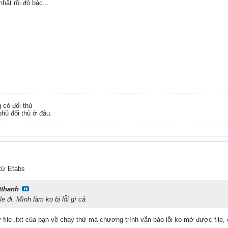
hật rồi đó bác...
g có đối thủ
hủ đối thủ ở đâu.
 từ Etabs
tthanh
le đi. Mình làm ko bị lỗi gì cả
y file .txt của bạn về chạy thử mà chương trình vẫn báo lỗi ko mở được file