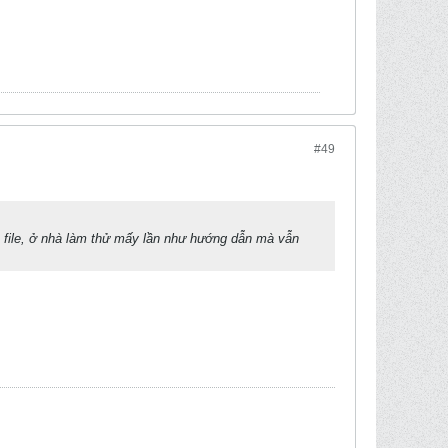
#49
c file, ở nhà làm thử mấy lần như hướng dẫn mà vẫn