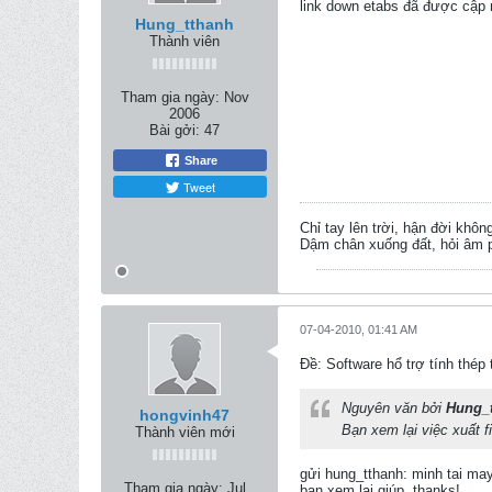
link down etabs đã được cập n
Hung_tthanh
Thành viên
Tham gia ngày:
Nov
2006
Bài gởi:
47
Share
Tweet
Chỉ tay lên trời, hận đời khôn
Dậm chân xuống đất, hỏi âm p
07-04-2010, 01:41 AM
Ðề: Software hổ trợ tính thép
Nguyên văn bởi
Hung_
hongvinh47
Bạn xem lại việc xuất fi
Thành viên mới
gửi hung_tthanh: minh tai ma
Tham gia ngày:
Jul
bạn xem lại giúp. thanks!