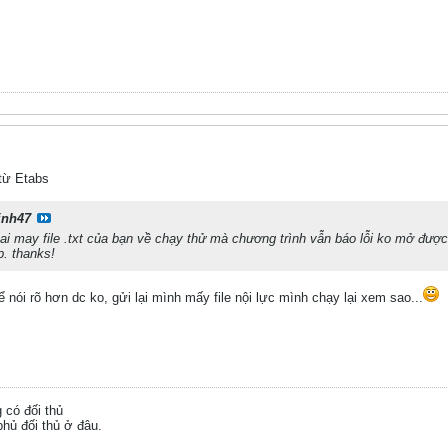
 từ Etabs
inh47
tai may file .txt của bạn về chạy thử mà chương trình vẫn báo lỗi ko mở đượ
p. thanks!
ể nói rõ hơn dc ko, gửi lại mình mấy file nội lực mình chạy lại xem sao...
g có đối thủ
hủ đối thủ ở đâu.