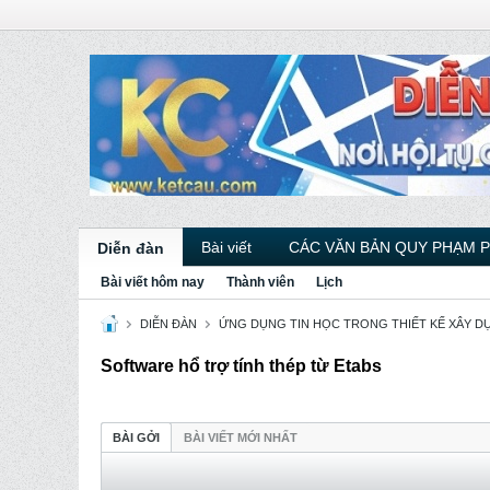
Bài viết
CÁC VĂN BẢN QUY PHẠM 
Diễn đàn
Bài viết hôm nay
Thành viên
Lịch
DIỄN ĐÀN
ỨNG DỤNG TIN HỌC TRONG THIẾT KẾ XÂY D
Software hổ trợ tính thép từ Etabs
BÀI GỞI
BÀI VIẾT MỚI NHẤT