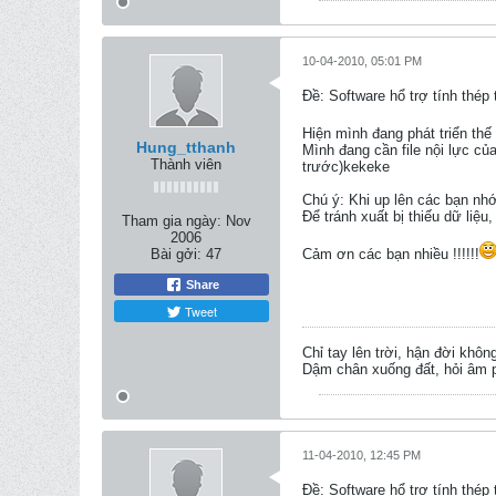
10-04-2010, 05:01 PM
Ðề: Software hổ trợ tính thép
Hiện mình đang phát triển thế
Hung_tthanh
Mình đang cần file nội lực củ
Thành viên
trước)kekeke
Chú ý: Khi up lên các bạn nhớ 
Để tránh xuất bị thiếu dữ liệu,
Tham gia ngày:
Nov
2006
Bài gởi:
47
Cảm ơn các bạn nhiều !!!!!!
Share
Tweet
Chỉ tay lên trời, hận đời khôn
Dậm chân xuống đất, hỏi âm p
11-04-2010, 12:45 PM
Ðề: Software hổ trợ tính thép