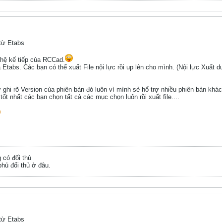
 từ Etabs
 hệ kế tiếp của RCCad.
a Etabs. Các bạn có thể xuất File nội lực rồi up lên cho mình. (Nội lực Xuấ
ghi rõ Version của phiên bản đó luôn vì mình sẻ hổ trợ nhiều phiên bản khác n
 tốt nhất các bạn chọn tất cả các mục chọn luôn rồi xuất file....
g có đối thủ
hủ đối thủ ở đâu.
 từ Etabs