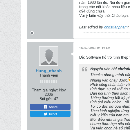
năm 1980 lận đó. Nói đơn giản n
trong các cột khác nhau liệu ch
d94 đúng chưa.
Vài ý kiền vậy thôi.Chào bạn.
Last edited by
christianpham
;
16-02-2009, 01:13 AM
Ðề: Software hổ trợ tính thép
Nguyên văn bởi
christ
Hung_tthanh
Thanks nhưng mình cài đ
Thành viên
Nhung vẫn chạy được.
Phải công nhận luận vă
tính thực sự có thể áp
Tham gia ngày:
Nov
Bạn nói tính theo sách 
2006
Thông thường bất kỳ phâ
Bài gởi:
47
tính (có hiệu chỉnh...t
Tôi có đọc sơ qua nhưng 
Share
Theo kinh nghiệm từng sư
Tweet
biết ý kiến của bạn ntn.
Một điều nữa là giả th
nhưng thưa bạn nếu cột 
Và việc chọn hệ số ch