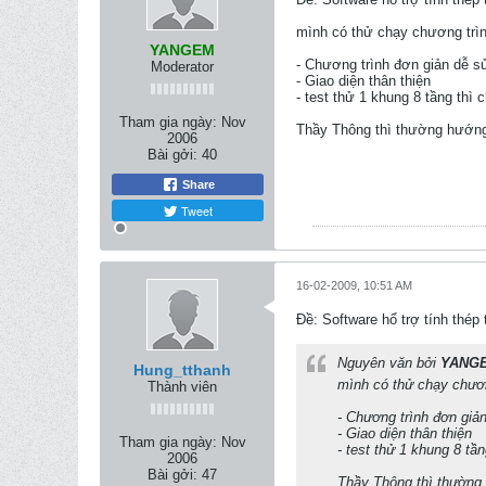
mình có thử chạy chương trình
YANGEM
- Chương trình đơn giản dễ s
Moderator
- Giao diện thân thiện
- test thử 1 khung 8 tầng thì
Tham gia ngày:
Nov
Thầy Thông thì thường hướng
2006
Bài gởi:
40
Share
Tweet
16-02-2009, 10:51 AM
Ðề: Software hổ trợ tính thép
Nguyên văn bởi
YANG
Hung_tthanh
mình có thử chạy chươn
Thành viên
- Chương trình đơn giả
- Giao diện thân thiện
Tham gia ngày:
Nov
- test thử 1 khung 8 tầ
2006
Bài gởi:
47
Thầy Thông thì thường 