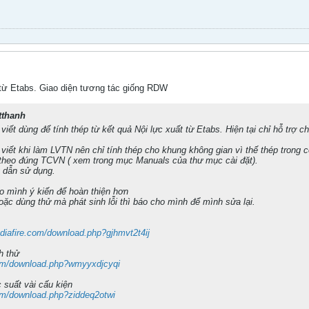
p từ Etabs. Giao diện tương tác giống RDW
tthanh
ết dùng để tính thép từ kết quả Nội lực xuất từ Etabs. Hiện tại chỉ hỗ trợ c
ết khi làm LVTN nên chỉ tính thép cho khung không gian vì thế thép trong cột 
 theo đúng TCVN ( xem trong mục Manuals của thư mục cài đặt).
 dẫn sử dụng.
o mình ý kiến để hoàn thiện hơn
oặc dùng thử mà phát sinh lỗi thì báo cho mình để mình sửa lại.
diafire.com/download.php?gjhmvt2t4ij
h thử
com/download.php?wmyyxdjcyqi
c suất vài cấu kiện
om/download.php?ziddeq2otwi