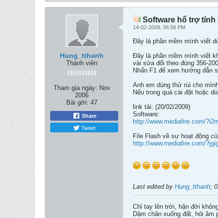
Software hổ trợ tính
14-02-2009, 06:56 PM
Đây là phần mềm mình viết dùn
Hung_tthanh
Đây là phần mềm mình viết khi 
Thành viên
vài sửa đổi theo đúng 356-20
Nhấn F1 để xem hướng dẫn s
Anh em dùng thử rùi cho mình
Tham gia ngày:
Nov
Nếu trong quá cài đặt hoặc dù
2006
Bài gởi:
47
link tải: (20/02/2009)
Software:
Share
http://www.mediafire.com/?
Tweet
File Flash về sự hoạt động 
http://www.mediafire.com/?jg
Last edited by
Hung_tthanh
;
0
Chỉ tay lên trời, hận đời khôn
Dậm chân xuống đất, hỏi âm p