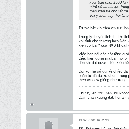
xuất bản năm 1980 lận đo
nữa) vả lại nội lực tro
toàn khối và cho tất ca
Vài ý kiền vậy thôi.Chà
Trước hết xin cảm ơn sự đón
Trong lý thuyết tính thì khi 
khi tính cho trường hợp Nén 
kiện cơ bản" của NXB khoa h
Việc bạn nói các cột tầng dướ
Điều kiện dừng mà bạn nói ở t
đến khi đạt được điều kiện hộ
Đối với hệ số qui về chiều dài
phần tử đã được chọn, trong 
theo window giống như trong 
Chỉ tay lên trời, hận đời khôn
Dậm chân xuống đất, hỏi âm p
16-02-2009, 10:03 AM
Ðề: Software hổ trợ tính thép