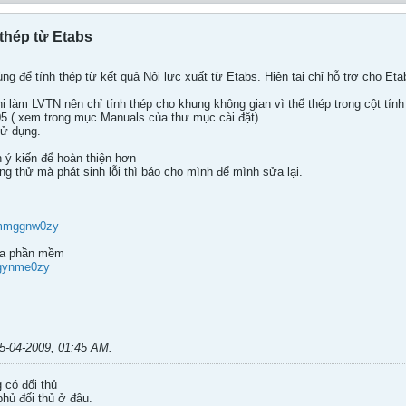
 thép từ Etabs
g để tính thép từ kết quả Nội lực xuất từ Etabs. Hiện tại chỉ hỗ trợ cho Eta
làm LVTN nên chỉ tính thép cho khung không gian vì thế thép trong cột tính b
05 ( xem trong mục Manuals của thư mục cài đặt).
ử dụng.
 ý kiến để hoàn thiện hơn
ng thử mà phát sinh lỗi thì báo cho mình để mình sửa lại.
i2mmggnw0zy
của phần mềm
igynme0zy
5-04-2009, 01:45 AM
.
g có đối thủ
hủ đối thủ ở đâu.