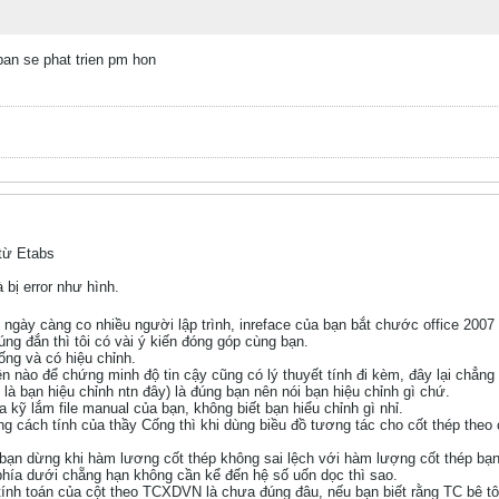
an se phat trien pm hon
 từ Etabs
 bị error như hình.
ngày càng co nhiều người lập trình, inreface của bạn bắt chước office 2007
́ng đắn thì tôi có vài ý kiến đóng góp cùng bạn.
́ng và có hiệu chỉnh.
nào để chứng minh độ tin cậy cũng có lý thuyết tính đi kèm, đây lại chẳng p
à bạn hiệu chỉnh ntn đây) là đúng bạn nên nói bạn hiệu chỉnh gì chứ.
̃ lắm file manual của bạn, không biết bạn hiểu chỉnh gì nhỉ.
 cách tính của thầy Cống thì khi dùng biều đồ tương tác cho cốt thép theo c
̉a bạn dừng khi hàm lương cốt thép không sai lệch với hàm lượng cốt thép bạ
phía dưới chẵng hạn không cần kể đến hệ số uốn dọc thì sao.
̀i tính toán của cột theo TCXDVN là chưa đúng đâu, nếu bạn biết rằng TC bê tô