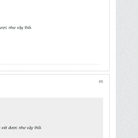
được như vậy thôi.
#6
n xét được như vậy thôi.