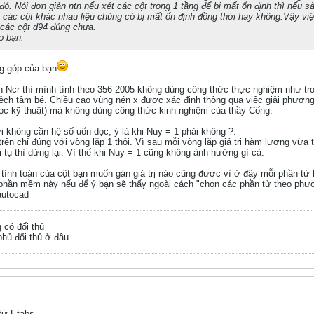
́. Nói đơn giản ntn nếu xét các cột trong 1 tầng để bị mất ổn định thì nếu
ng các cột khác nhau liệu chúng có bị mất ổn định đồng thời hay không.Vậy việ
̉ các cột d94 đúng chưa.
o bạn.
g góp của bạn
tính Ncr thì mình tính theo 356-2005 không dùng công thức thực nghiệm như t
lệch tâm bé. Chiều cao vùng nén x được xác định thông qua việc giải phươn
ọc kỹ thuật) mà không dùng công thức kinh nghiệm của thầy Cống.
i không cần hệ số uốn dọc, ý là khi Nuy = 1 phải không ?.
rên chỉ đúng với vòng lặp 1 thôi. Vì sau mỗi vòng lặp giá trị hàm lượng vừa
i tụ thì dừng lại. Vì thế khi Nuy = 1 cũng không ảnh hưởng gì cả.
 tính toán của cột bạn muốn gán giá trị nào cũng được vì ở đây mỗi phần tử là
phần mềm này nếu để ý bạn sẽ thấy ngoài cách "chọn các phần tử theo phư
autocad
g có đối thủ
hủ đối thủ ở đâu.
 từ Etabs