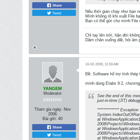
Share
Nếu thời gian chạy như bạn nói
Tweet
Mình không rõ khi xuất File b
Bạn có thể gửi cho mình File n
Chỉ tay lên trời, hận đời khôn
Dậm chân xuống đất, hỏi âm p
16-02-2009, 11:50 AM
Ðề: Software hổ trợ tính thép
mình dùng Etabs 9.2, chương t
YANGEM
Moderator
See the end of this mes
just-in-time (JIT) debug
Tham gia ngày:
Nov
************** Exception 
2006
System.IndexOutOfRange
Bài gởi:
40
at WindowsApplication
2008\Projects\Windows
Share
at WindowsApplication
2008\Projects\Windows
Tweet
at WindowsApplication