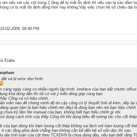
tn nếu xét các cột trong 1 tầng để bị mất ổn định thì nếu sàn là sàn dầm h
úng có bị mất ổn định đồng thời hay không.Vậy việc chọn hệ số chiều dài tín
15-02-2009, 09:49 PM
.
 từ Etabs
ianpham
ặt và bị error như hình.
n càng ngày càng co nhiều người lập trình, inreface của bạn bắt chước offi
 dụng khá đúng đắn thì tôi có vài ý kiến đóng góp cùng bạn.
thầy Cống và có hiệu chỉnh.
̀n mền nào để chứng minh độ tin cậy cũng có lý thuyết tính đi kèm, đây lại 
ôi đang quan tâm là bạn hiệu chỉnh ntn đây) là đúng bạn nên nói bạn hiệu chỉnh 
chưa kỹ lắm file manual của bạn, không biết bạn hiểu chỉnh gì nhỉ.
̉ dụng cách tính của thầy Cống thì khi dùng biều đồ tương tác cho cốt thé
uật của bạn dừng khi hàm lương cốt thép không sai lệch với hàm lượng cốt thé
ở các tầng phía dưới chẵng hạn không cần kể đến hệ số uốn dọc thì sao.
iều dài tính toán của cột theo TCXDVN là chưa đúng đâu, nếu bạn biết rằng 