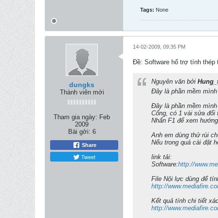
Tags:
None
14-02-2009, 09:35 PM
Ðề: Software hổ trợ tính thé
Nguyên văn bởi
Hung_
dungks
Đây là phần mềm mình vi
Thành viên mới
Đây là phần mềm mình vi
Cống, có 1 vài sửa đổi
Tham gia ngày:
Feb
Nhấn F1 để xem hướng
2009
Bài gởi:
6
Anh em dùng thử rùi ch
Nếu trong quá cài đặt h
Share
Tweet
link tải:
Software:
http://www.me
File Nội lực dùng để tín
http://www.mediafire.
Kết quả tính chi tiết xá
http://www.mediafire.c