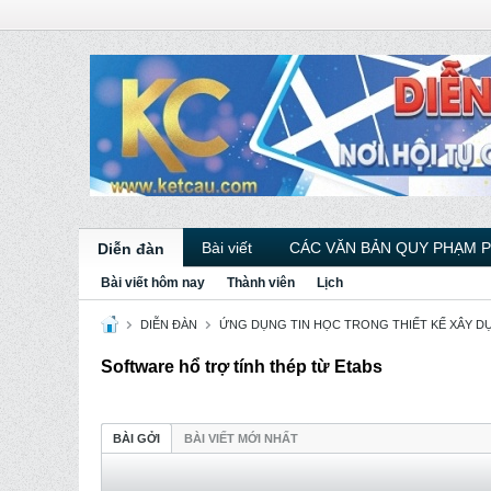
Bài viết
CÁC VĂN BẢN QUY PHẠM 
Diễn đàn
Bài viết hôm nay
Thành viên
Lịch
DIỄN ĐÀN
ỨNG DỤNG TIN HỌC TRONG THIẾT KẾ XÂY D
Software hổ trợ tính thép từ Etabs
BÀI GỞI
BÀI VIẾT MỚI NHẤT