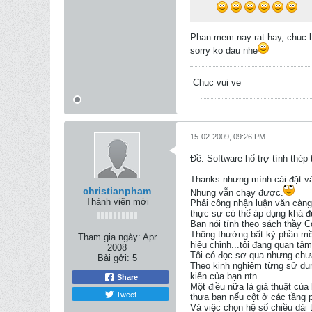
Phan mem nay rat hay, chuc b
sorry ko dau nhe
Chuc vui ve
15-02-2009, 09:26 PM
Ðề: Software hổ trợ tính thép
Thanks nhưng mình cài đặt và
christianpham
Nhung vẫn chạy được.
Thành viên mới
Phải công nhận luận văn càng 
thực sự có thể áp dụng khá đu
Bạn nói tính theo sách thầy Cô
Thông thường bất kỳ phần mền 
Tham gia ngày:
Apr
hiệu chỉnh...tôi đang quan tâm l
2008
Tôi có đọc sơ qua nhưng chưa ky
Bài gởi:
5
Theo kinh nghiệm từng sử dụng
kiến của bạn ntn.
Share
Một điều nữa là giả thuật cu
Tweet
thưa bạn nếu cột ở các tầng 
Và việc chọn hệ số chiều da