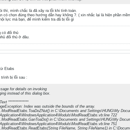
 thì, mình chắc là đã xãy ra lỗi khi tính toán.
ạn có chọn đúng theo hướng dẫn hay không ?. ( xin nhắc lại là hiện phần mề
ội lực mà bạn, để mình kiểm tra đã bị lỗi gì
g có đối thủ
hủ đối thủ ở đâu.
 từ Etabs
rình bị lỗi sau :
sage for details on invoking
ging instead of this dialog box.
Text **************
Exception: Index was outside the bounds of the array.
1.ModReadEtabs.ToaDoZNut() in C:\Documents and Settings\HUNG\My Docum
Application4\WindowsApplication4\Moduls\ModReadEtabs.vb:line 722
1.ModReadEtabs.GanToaDo() in C:\Documents and Settings\HUNG\My Docum
Application4\WindowsApplication4\Moduls\ModReadEtabs.vb:line 751
1.ModReadEtabs.ReadEtabs(String FileName, String FileName1) in C:\Docu