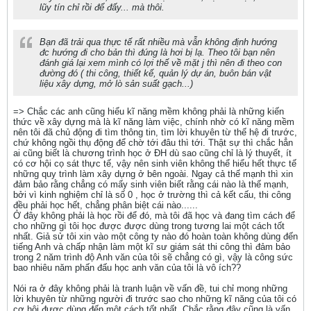
lũy tín chỉ rồi để đấy... mà thôi.
Bạn đã trải qua thực tế rất nhiều mà vẫn không định hướng
đc hướng đi cho bản thì đúng là hơi bị lạ. Theo tôi bạn nên
đánh giá lại xem mình có lợi thế về mặt j thì nên đi theo con
đường đó ( thi công, thiết kế, quản lý dự án, buôn bán vật
liệu xây dựng, mở lò sản suất gạch...)
=> Chắc các anh cũng hiểu kĩ năng mềm không phải là những kiến
thức về xây dựng mà là kĩ năng làm việc, chính nhờ có kĩ năng mềm
nên tôi đã chủ động đi tìm thông tin, tìm lời khuyên từ thế hệ đi trước,
chứ không ngồi thụ động để chờ tới đâu thì tới. Thật sự thì chắc hẳn
ai cũng biết là chương trình học ở ĐH dù sao cũng chỉ là lý thuyết, ít
có cơ hội cọ sát thực tế, vậy nên sinh viên không thể hiểu hết thực tế
những quy trình làm xây dựng ở bên ngoài. Ngay cả thế mạnh thì xin
đảm bảo rằng chẳng có mấy sinh viên biết rằng cái nào là thế mạnh,
bởi vì kinh nghiệm chỉ là số 0 , học ở trường thì cả kết cấu, thi công
đều phải học hết, chẳng phân biệt cái nào......
Ở đây không phải là học rồi để đó, mà tôi đã học và đang tìm cách để
cho những gì tôi học được được dùng trong tương lai một cách tốt
nhất. Giả sử tôi xin vào một công ty nào đó hoàn toàn không dùng đến
tiếng Anh và chấp nhận làm một kĩ sư giám sát thi công thì đảm bảo
trong 2 năm trình độ Anh văn của tôi sẽ chẳng có gì, vậy là công sức
bao nhiêu năm phấn đấu học anh văn của tôi là vô ích??
Nói ra ở đây không phải là tranh luận về vấn đề, tui chỉ mong những
lời khuyên từ những người đi trước sao cho những kĩ năng của tôi có
cơ hội được dùng đến một cách tốt nhất. Chắc rằng đây cũng là vấn