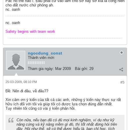
Pác nó thế nào í. Đầu phải cứ vào làm cho sở này sở kia là cống hiến
cho đất nước chứ phỏng ạh.
nc. oanh
nc. oanh
Safety begins with team work
ngocdung_const
Thành viên mới
Tham gia ngày:
Mar 2009
Bài gởi:
29
25-03-2009, 08:10 PM
#5
Ðề: Nên đi đâu, về đâu??
Xin cảm ơn ý kiến của tất cả các anh, những ý kiến này thực sự rất
hữu ích đối với tôi và giúp tôi có được lựa chọn đúng đắn nhất.
Tuy nhiên tôi cũng có vài ý kiến phản hồi.
Còn nữa, nếu bạn đã có đủ mọi kinh nghiệm, ví dụ như kỹ
năng cứng và kỹ năng mềm gì đó, thì tốt nhất đừng hỏi trên
đây. Hỏi như thế, sẽ có thể được hiểu là, bạn chỉ học, tích