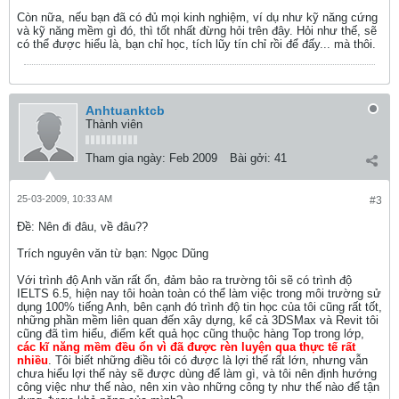
Còn nữa, nếu bạn đã có đủ mọi kinh nghiệm, ví dụ như kỹ năng cứng
và kỹ năng mềm gì đó, thì tốt nhất đừng hỏi trên đây. Hỏi như thế, sẽ
có thể được hiểu là, bạn chỉ học, tích lũy tín chỉ rồi để đấy... mà thôi.
Anhtuanktcb
Thành viên
Tham gia ngày:
Feb 2009
Bài gởi:
41
25-03-2009, 10:33 AM
#3
Ðề: Nên đi đâu, về đâu??
Trích nguyên văn từ bạn: Ngọc Dũng
Với trình độ Anh văn rất ổn, đảm bảo ra trường tôi sẽ có trình độ
IELTS 6.5, hiện nay tôi hoàn toàn có thể làm việc trong môi trường sử
dụng 100% tiếng Anh, bên cạnh đó trình độ tin học của tôi cũng rất tốt,
những phần mềm liên quan đến xây dựng, kể cả 3DSMax và Revit tôi
cũng đã tìm hiểu, điểm kết quả học cũng thuộc hàng Top trong lớp,
các kĩ năng mềm đều ổn vì đã được rèn luyện qua thực tế rất
nhiều
. Tôi biết những điều tôi có được là lợi thế rất lớn, nhưng vẫn
chưa hiểu lợi thế này sẽ được dùng để làm gì, và tôi nên định hướng
công việc như thế nào, nên xin vào những công ty như thế nào để tận