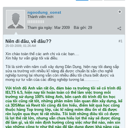
ngocdung_const
Thành viên mới
Tham gia ngày:
Mar 2009
Bài gởi:
29
Nên đi đâu, về đâu??
#1
25-03-2009, 01:26 AM
Xin chào toàn thể các anh chị và các bạn….
Xin hãy tư vấn giúp tôi vài điều.
Tôi là sinh viên năm cuối xây dựng Dân Dụng, hiện nay tôi đang sắp
sửa ra trường với nhiều kĩ năng đã được chuẩn bị sẵn cho nghề
nghiệp tương lai nhưng vẫn còn nhiều điều tôi chưa biết được và
mong sự tư vấn của các đồng nghiệp tương lai…………
Với trình độ Anh văn rất ổn, đảm bảo ra trường tôi sẽ có trình độ
IELTS 6.5, hiện nay tôi hoàn toàn có thể làm việc trong môi
trường sử dụng 100% tiếng Anh, bên cạnh đó trình độ tin học
của tôi cũng rất tốt, những phần mềm liên quan đến xây dựng, kể
cả 3DSMax và Revit tôi cũng đã tìm hiểu, điểm kết quả học cũng
thuộc hàng Top trong lớp, các kĩ năng mềm đều ổn vì đã được
rèn luyện qua thực tế rất nhiều. Tôi biết những điều tôi có được
là lợi thế rất lớn, nhưng vẫn chưa hiểu lợi thế này sẽ được dùng
để làm gì, và tôi nên định hướng công việc như thế nào, nên xin
vào những công ty như thế nào để tận dụng được khả năng của