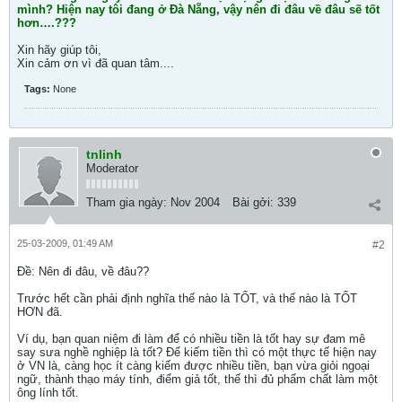
mình? Hiện nay tôi đang ở Đà Nẵng, vậy nên đi đâu về đâu sẽ tốt
hơn….???
Xin hãy giúp tôi,
Xin cảm ơn vì đã quan tâm....
Tags:
None
tnlinh
Moderator
Tham gia ngày:
Nov 2004
Bài gởi:
339
25-03-2009, 01:49 AM
#2
Ðề: Nên đi đâu, về đâu??
Trước hết cần phải định nghĩa thế nào là TỐT, và thế nào là TỐT
HƠN đã.
Ví dụ, bạn quan niệm đi làm để có nhiều tiền là tốt hay sự đam mê
say sưa nghề nghiệp là tốt? Để kiếm tiền thì có một thực tế hiện nay
ở VN là, càng học ít càng kiếm được nhiều tiền, bạn vừa giỏi ngoại
ngữ, thành thạo máy tính, điểm giả tốt, thế thì đủ phẩm chất làm một
ông lính tốt.