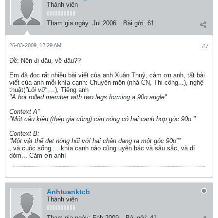
Thành viên
Tham gia ngày:
Jul 2006
Bài gởi:
61
26-03-2009, 12:29 AM
#7
Ðề: Nên đi đâu, về đâu??
Em đã đọc rất nhiều bài viết của anh Xuân Thuỷ, cảm ơn anh, tất bài
viết của anh mỗi khía cạnh: Chuyên môn (nhà CN, Thi công...), nghệ
thuật(
"Lôi vũ"
,...), Tiếng anh
"A hot rolled member with two legs forming a 90o angle"
Context A”
"Một cấu kiện (thép gia công) cán nóng có hai cạnh hợp góc 90o "
Context B:
“Một vật thể dẹt nóng hổi với hai chân dang ra một góc 90o”"
, và cuộc sống ... khía cạnh nào cũng uyên bác và sâu sắc, và dí
dỏm... Cảm ơn anh!
Anhtuanktcb
Thành viên
Tham gia ngày:
Feb 2009
Bài gởi:
41