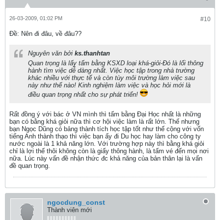
26-03-2009, 01:02 PM
#10
Ðề: Nên đi đâu, về đâu??
Nguyên văn bởi
ks.thanhtan
Quan trọng là lấy tấm bằng KSXD loại khá-giỏi-Đó là lối thông
hành tìm việc dễ dàng nhất. Việc học tập trong nhà trường
khác nhiều với thực tế và còn tùy môi trường làm việc sau
này như thế nào! Kinh nghiệm làm việc và học hỏi mới là
điều quan trọng nhất cho sự phát triển!
Rất đồng ý với bác ở VN mình thì tấm bằng Đại Học nhất là những
bạn có bằng khá giỏi nữa thì cơ hội việc làm là rất lớn. Thế nhưng
bạn Ngọc Dũng có bảng thành tích học tập tốt như thế cộng với vốn
tiếng Anh thành thạo thì việc bạn ấy đi Du học hay làm cho công ty
nước ngoài là 1 khả năng lớn. Với trường hợp này thì bằng khá giỏi
chỉ là lợi thế thôi không còn là giấy thông hành, là tấm vé đến mọi nơi
nữa. Lúc này vấn đề nhận thức đc khả năng của bản thân lại là vấn
đề quan trọng.
ngocdung_const
Thành viên mới