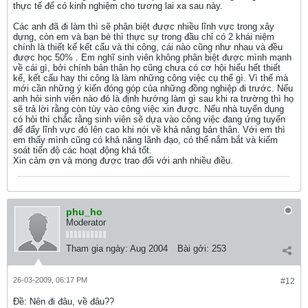
thực tế để có kinh nghiệm cho tương lai xa sau này.
Các anh đã đi làm thì sẽ phân biệt được nhiều lĩnh vực trong xây
dựng, còn em và bạn bè thì thực sự trong đầu chỉ có 2 khái niệm
chính là thiết kế kết cấu và thi công, cái nào cũng như nhau và đều
được học 50% . Em nghĩ sinh viên không phân biệt được mình mạnh
về cái gì, bởi chính bản thân họ cũng chưa có cơ hội hiểu hết thiết
kế, kết cấu hay thi công là làm những công việc cụ thể gì. Vì thế mà
mới cần những ý kiến đóng góp của những đồng nghiệp đi trước. Nếu
anh hỏi sinh viên nào đó là định hướng làm gì sau khi ra trường thì họ
sẽ trả lời rằng còn tùy vào công việc xin được. Nếu nhà tuyển dụng
có hỏi thì chắc rằng sinh viên sẽ dựa vào công việc đang ứng tuyển
để đẩy lĩnh vực đó lên cao khi nói về khả năng bản thân. Với em thì
em thấy mình cũng có khả năng lãnh đạo, có thể nắm bắt và kiểm
soát tiến độ các hoạt động khá tốt.
Xin cảm ơn và mong được trao đổi với anh nhiều điều.
phu_ho
Moderator
Tham gia ngày:
Aug 2004
Bài gởi:
253
26-03-2009, 06:17 PM
#12
Ðề: Nên đi đâu, về đâu??