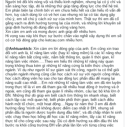
Người trẻ đôi khi nóng vội và thiếu kinh nghiệm, nhưng lại có ý chí và
sẵn sàng học tập, đó là những thứ giúp tăng động lực cho thế hệ trẻ.
Em phản biện lại chính bởi vì em chưa hiểu hết và cần hiểu rõ vấn đề
hơn, tuy cách dùng từ có vẻ hơi cao nhưng nó lại có tác dụng gây
chú ý, em sẽ chú ý cách xử sự của mình hơn. Thật sự thì em đã cố
gắng vạch ra định hướng tương lai của mình, và những lời khuyên sẽ
giúp định hướng đó đúng đắn và vững vàng hơn.
Xin cảm ơn anh và mong được anh giúp đỡ nhiều hơn.
Hi vọng sau này khi thực sự bước chân vào nghề xây dựng thì em sẽ
có cơ hội đóng góp cho ketcau.com nhiều hơn.
@Anhtuanktcb:
Xin cảm ơn lời đóng góp của anh. Em cũng xin trao
đổi với anh là, kĩ năng làm việc (hay kĩ năng mềm) là các kĩ năng như
kĩ năng nắm bắt công việc, nắm bắt thông tin, quản lí thời gian, kĩ
năng làm việc nhóm…..Theo em hiểu thì những kĩ năng này quan
trọng không thua kém gì những kĩ năng cứng là kiến thức chuyên
ngành. Ví dụ như người kĩ sư giám sát thi công, người ta có thể giỏi
chuyên ngành nhưng cũng cần học cách xử sự với người công nhân,
học cách động viên họ sao cho tạo động lực phấn đấu để mang lại
năng suất cao nhất….Em nói những kĩ năng làm việc em đã rèn luyện
trong thực tế là vì em đã tham gia rất nhiều hoạt động ở trường và ở
ngoài, em cũng đã tham gia quản lí nhiều nhóm, câu lạc bộ khá lớn ở
ĐN. Những thứ đó giúp em biết cách tìm thông tin nhanh nhạy, biết
cách lập các mối quan hệ, biết phân phối thời gian, biết cách điều
hành một tổ chức, một hoạt động….Ngay từ năm thứ 3 em đã định
hướng rằng “mình sẽ không được điểm cao nhất ở ĐH, nhưng sẽ
phấn đấu là người được tuyển dụng đầu tiên”, và đã chấp nhận hi sinh
việc chạy theo học bổng để học các kĩ năng mềm, lấy các kĩ năng
thực tế cho công việc sau này. Dù có định hướng xa đến đâu thì khi
bước ra khỏi cổng trường ĐH vẫn phải lăn lộn với từng công việc