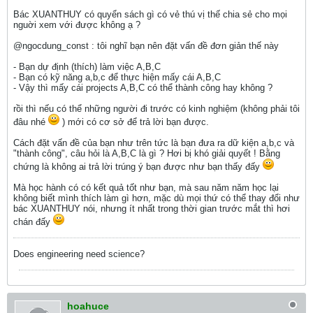
Bác XUANTHUY có quyển sách gì có vẻ thú vị thế chia sẻ cho mọi
nguời xem với được không ạ ?
@ngocdung_const : tôi nghĩ bạn nên đặt vấn đề đơn giản thế này
- Bạn dự định (thích) làm việc A,B,C
- Bạn có kỹ năng a,b,c để thực hiện mấy cái A,B,C
- Vậy thì mấy cái projects A,B,C có thể thành công hay không ?
rồi thì nếu có thể những người đi trước có kinh nghiệm (không phải tôi
đâu nhé
) mới có cơ sở để trả lời bạn được.
Cách đặt vấn đề của bạn như trên tức là bạn đưa ra dữ kiện a,b,c và
"thành công", câu hỏi là A,B,C là gì ? Hơi bị khó giải quyết ! Bằng
chứng là không ai trả lời trúng ý bạn được như bạn thấy đấy
Mà học hành có có kết quả tốt như bạn, mà sau năm năm học lại
không biết mình thích làm gì hơn, mặc dù mọi thứ có thể thay đổi như
bác XUANTHUY nói, nhưng ít nhất trong thời gian trước mắt thì hơi
chán đấy
Does engineering need science?
hoahuce