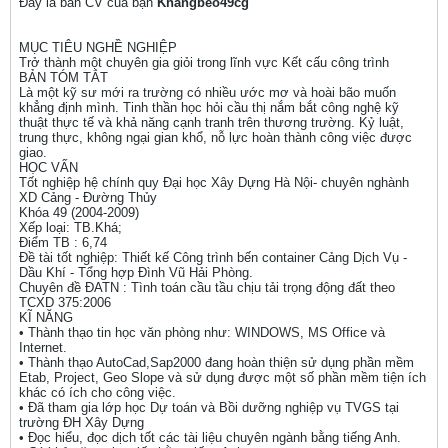
Đây là bản CV của bạn
Khangbeo49cg
MỤC TIÊU NGHỀ NGHIỆP
Trở thành một chuyên gia giỏi trong lĩnh vực Kết cấu công trình
BẢN TÓM TẮT
Là một kỹ sư mới ra trường có nhiều ước mơ và hoài bão muốn
khẳng định mình. Tinh thần học hỏi cầu thị nắm bắt công nghệ kỹ
thuật thực tế và khả năng cạnh tranh trên thương trường. Kỷ luật,
trung thực, không ngại gian khổ, nỗ lực hoàn thành công việc được
giao.
HỌC VẤN
Tốt nghiệp hệ chính quy Đại học Xây Dựng Hà Nội- chuyên nghành
XD Cảng - Đường Thủy
Khóa 49 (2004-2009)
Xếp loại: TB.Khá;
Điểm TB : 6,74
Đề tài tốt nghiệp: Thiết kế Công trình bến container Cảng Dịch Vụ -
Dầu Khí - Tổng hợp Đình Vũ Hải Phòng.
Chuyên đề ĐATN : Tình toán cầu tầu chịu tải trọng động đất theo
TCXD 375:2006
KĨ NĂNG
• Thành thạo tin học văn phòng như: WINDOWS, MS Office và
Internet.
• Thành thạo AutoCad,Sap2000 đang hoàn thiện sử dụng phần mềm
Etab, Project, Geo Slope và sử dụng được một số phần mềm tiện ích
khác có ích cho công việc.
• Đã tham gia lớp học Dự toán và Bồi dưỡng nghiệp vụ TVGS tại
trường ĐH Xây Dựng
• Đọc hiểu, đọc dịch tốt các tài liệu chuyên ngành bằng tiếng Anh.