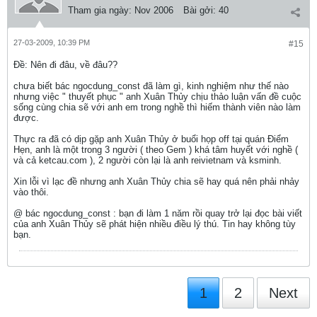
Tham gia ngày:
Nov 2006
Bài gởi:
40
27-03-2009, 10:39 PM
#15
Ðề: Nên đi đâu, về đâu??
chưa biết bác ngocdung_const đã làm gì, kinh nghiệm như thế nào
nhưng việc " thuyết phục " anh Xuân Thủy chịu thảo luận vấn đề cuộc
sống cùng chia sẽ với anh em trong nghề thì hiếm thành viên nào làm
được.
Thực ra đã có dịp gặp anh Xuân Thủy ở buổi họp off tại quán Điểm
Hẹn, anh là một trong 3 người ( theo Gem ) khá tâm huyết với nghề (
và cả ketcau.com ), 2 người còn lại là anh reivietnam và ksminh.
Xin lỗi vì lạc đề nhưng anh Xuân Thủy chia sẽ hay quá nên phải nhảy
vào thôi.
@ bác ngocdung_const : bạn đi làm 1 năm rồi quay trở lại đọc bài viết
của anh Xuân Thủy sẽ phát hiện nhiều điều lý thú. Tin hay không tùy
bạn.
1
2
Next