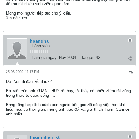
đề mà rất nhiều sinh viên quan tâm.
Mong mọi người tiếp tục cho ý kiến.
Xin cảm ơn.
hoangha
Thành viên
Tham gia ngày:
Nov 2004
Bài gởi:
42
25-03-2009, 11:17 PM
#6
Ðề: Nên đi đâu, về đâu??
Bài viết của anh XUAN THUY rất hay, tôi thấy có nhiều điểm rất đúng
trong thực tế cuộc sống ....
Bảng tổng hợp tính cách con người trên góc độ công việc hơi khó
hiểu, nếu có thời gian, mong anh trao đổi và giải thích thêm. Cảm ơn
anh nhiều ....
thanhnhan_kt