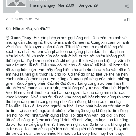
Tham gia ngày:
Mar 2009
Bài gởi:
29
26-03-2009, 02:01 PM
#11
Ðề: Nên đi đâu, về đâu??
@ Xuan Thuy:
Em xin phép được gọi bằng anh. Xin cảm ơn anh về
những dẫn chứng rất thực tế mà anh đã nêu ra. Cũng xin cảm ơn anh
về những lời khuyên chân thành. Tất nhiên em chưa phải là người
xuất sắc nhất, và em vẫn phải luôn cố gắng phấn đấu. Em đã phản
biện lại vài lời khuyên của các anh ở bài trước tất nhiên không phải
thể hiện ta đây hơn người mà chỉ để giải thích và phản biện lại vấn đề
mà các anh đã nói. Điều này có lợi cho đôi bên vì sẽ hiểu rõ hơn vấn
đề đang bàn luận. Em thấy rằng hiểu các anh đó chưa hiểu vấn đề mà
em nêu ra nên giải thích lại cho rõ. Có thể do khác biệt về thế hệ nên
cách nhìn có khác nhau. Em cũng có suy nghĩ riêng của mình, những
gì em đã cố gắng phấn đấu để đạt được bằng công sức bản thân thì
tất nhiên sẽ mang lại sự tự tin, em không có ý tự cao đâu nhé. Người
Việt Nam vốn ít thích sự nổi bật, sợ người ta cho rằng mình tự cao,
khoe khoang. Nhiều người dù có khả năng nổi bật nhưng cũng thường
thể hiện rằng mình cũng giống như đám đông, không có gì nổi bật.
Dần dần điều đó làm cho người ta khó được phát hiện và trở nên mất
tự tin. Tại sao một người đi phỏng vấn tuyển dụng không tự tin đứng
lên nói nói với nhà tuyển dụng rằng “Tôi giỏi Anh văn, tôi giỏi tin học,
tôi có kĩ năng” mà cứ nói rằng “Trình độ anh văn, tin học của tôi cũng
được, tôi sẽ cố gắng thêm”. Theo em nghĩ, cái đó là tự tin, không phải
là tự cao. Tại sao cứ người lớn nói thì người nhỏ phải nghe, thầy nói
thì trò cấm cãi, cho dù nhiều khi học trò lại có ý kiến hay hơn thầy.