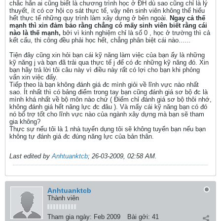
chắc hẳn ai cũng biết là chương trình học ở ĐH dù sao cũng chỉ là lý
thuyết, ít có cơ hội cọ sát thực tế, vậy nên sinh viên không thể hiểu
hết thực tế những quy trình làm xây dựng ở bên ngoài.
Ngay cả thế
mạnh thì xin đảm bảo rằng chẳng có mấy sinh viên biết rằng cái
nào là thế mạnh,
bởi vì kinh nghiệm chỉ là số 0 , học ở trường thì cả
kết cấu, thi công đều phải học hết, chẳng phân biệt cái nào......
Tiện đây cũng xin hỏi bạn cái kỹ năng làm việc của bạn ấy là những
kỹ năng j và bạn đã trải qua thực tế j để có đc những kỹ năng đó. Xin
bạn hãy trả lời tôi câu này vì điều này rất có lợi cho bạn khi phỏng
vấn xin việc đấy.
Tiếp theo là bạn không đánh giá đc mình giỏi về lĩnh vực nào nhất
sao. Ít nhất thì có bảng điểm trong tay bạn cũng đánh giá sơ bộ đc là
mình khá nhất về bộ môn nào chứ ( Điểm chỉ đánh giá sơ bộ thôi nhớ,
không đánh giá hết năng lực đc đâu ). Và mấy cái kỹ năng bạn có đó
nó bổ trợ tốt cho lĩnh vực nào của ngành xây dựng mà bạn sẽ tham
gia không?
Thực sự nếu tôi là 1 nhà tuyển dụng tôi sẽ không tuyển bạn nếu bạn
không tự đánh giá đc đúng năng lực của bản thân.
Last edited by
Anhtuanktcb
;
26-03-2009, 02:58 AM
.
Anhtuanktcb
Thành viên
Tham gia ngày:
Feb 2009
Bài gởi:
41