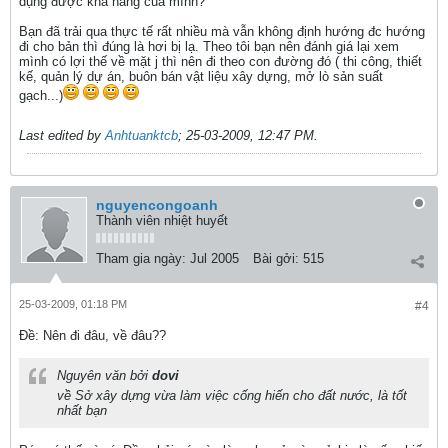
dụng được khả năng của mình?
Bạn đã trải qua thực tế rất nhiều mà vẫn không định hướng đc hướng
đi cho bản thì đúng là hơi bị lạ. Theo tôi bạn nên đánh giá lại xem
mình có lợi thế về mặt j thì nên đi theo con đường đó ( thi công, thiết
kế, quản lý dự án, buôn bán vật liệu xây dựng, mở lò sản suất
gạch...)
Last edited by
Anhtuanktcb
;
25-03-2009, 12:47 PM
.
nguyencongoanh
Thành viên nhiệt huyết
Tham gia ngày:
Jul 2005
Bài gởi:
515
25-03-2009, 01:18 PM
#4
Ðề: Nên đi đâu, về đâu??
Nguyên văn bởi
dovi
về Sở xây dựng vừa làm việc cống hiến cho đất nước, là tốt
nhất bạn