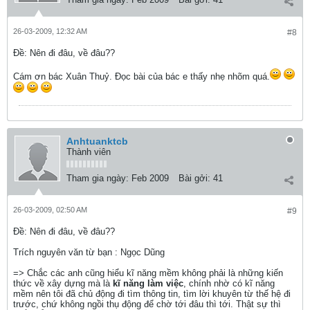
26-03-2009, 12:32 AM
#8
Ðề: Nên đi đâu, về đâu??
Cám ơn bác Xuân Thuỷ. Đọc bài của bác e thấy nhẹ nhõm quá.
Anhtuanktcb
Thành viên
Tham gia ngày:
Feb 2009
Bài gởi:
41
26-03-2009, 02:50 AM
#9
Ðề: Nên đi đâu, về đâu??
Trích nguyên văn từ bạn : Ngọc Dũng
=> Chắc các anh cũng hiểu kĩ năng mềm không phải là những kiến
thức về xây dựng mà là
kĩ năng làm việc
, chính nhờ có kĩ năng
mềm nên tôi đã chủ động đi tìm thông tin, tìm lời khuyên từ thế hệ đi
trước, chứ không ngồi thụ động để chờ tới đâu thì tới. Thật sự thì