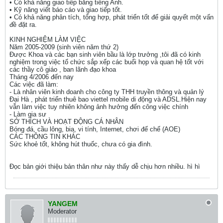
• Có khả năng giao tiếp bằng tiếng Anh.
• Kỹ năng viết báo cáo và giao tiếp tốt.
• Có khả năng phân tích, tổng hợp, phát triển tốt để giải quyết một vấn
đề đặt ra.
KINH NGHIỆM LÀM VIỆC
Năm 2005-2009 (sinh viên năm thứ 2)
Được Khoa và các bạn sinh viên bầu là lớp trưởng ,tôi đã có kinh
nghiệm trong việc tổ chức sắp xếp các buổi họp và quan hệ tốt với
các thầy cô giáo , ban lãnh đạo khoa
Tháng 4/2006 đến nay
Các việc đã làm:
- Là nhân viên kinh doanh cho công ty THH truyền thông và quản lý
Đại Hà , phát triển thuê bao viettel mobile di động và ADSL.Hiện nay
vẫn làm việc tuy nhiên không ảnh hưởng đến công việc chính
- Làm gia sư
SỞ THÍCH VÀ HOẠT ĐỘNG CÁ NHÂN
Bóng đá, cầu lông, bia, vi tính, Internet, chơi đế chế (AOE)
CÁC THÔNG TIN KHÁC
Sức khoẻ tốt, không hút thuốc, chưa có gia đình.
Đọc bản giới thiệu bản thân như này thấy dễ chịu hơn nhiều. hì hì
YANGEM
Moderator