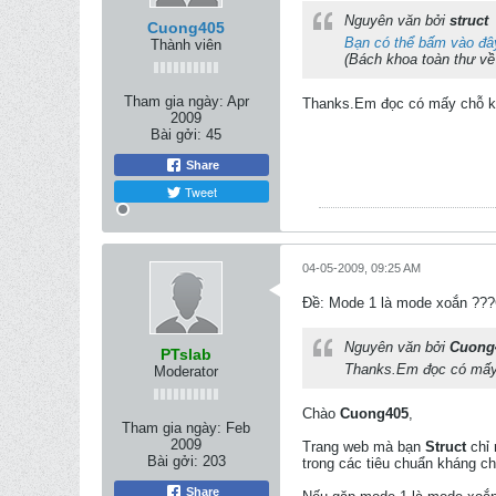
Nguyên văn bởi
struct
Cuong405
Bạn có thể bấm vào đâ
Thành viên
(Bách khoa toàn thư về
Tham gia ngày:
Apr
Thanks.Em đọc có mấy chỗ khôn
2009
Bài gởi:
45
Share
Tweet
04-05-2009, 09:25 AM
Ðề: Mode 1 là mode xoắn ?
Nguyên văn bởi
Cuong
PTslab
Thanks.Em đọc có mấy c
Moderator
Chào
Cuong405
,
Tham gia ngày:
Feb
2009
Trang web mà bạn
Struct
chỉ 
Bài gởi:
203
trong các tiêu chuẩn kháng ch
Share