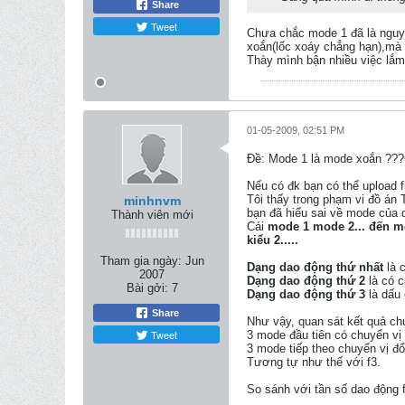
Share
Tweet
Chưa chắc mode 1 đã là nguy 
xoắn(lốc xoáy chẳng hạn),mà 
Thày mình bận nhiều việc lắm
01-05-2009, 02:51 PM
Ðề: Mode 1 là mode xoắn ?
Nếu có đk bạn có thể upload fil
Tôi thấy trong phạm vi đồ án T
minhnvm
bạn đã hiểu sai về mode của 
Thành viên mới
Cái
mode 1 mode 2... đến m
kiểu 2.....
Tham gia ngày:
Jun
Dạng dao động thứ nhất
là 
2007
Dạng dao động thứ 2
là có 
Bài gởi:
7
Dạng dao động thứ 3
là dấu
Share
Như vậy, quan sát kết quả chu
Tweet
3 mode đầu tiên có chuyển vị 
3 mode tiếp theo chuyển vị đổ
Tương tự như thế với f3.
So sánh với tần số dao động 