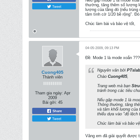
Nếu gặp mode 1 là mode xoắn 
thường, tăng thêm số lượng l
Tweet
lượng của tầng đó (nếu trùng 
tâm tình cờ 1/20 bề rộng". Đó
Chúc làm bài và bảo vệ tốt,
04-05-2009, 09:13 PM
Ðề: Mode 1 là mode xoắn ?
Nguyên văn bởi
PTsla
Cuong405
Chào
Cuong405
,
Thành viên
Trang web mà bạn
Stru
tránh trong các tiêu ch
Tham gia ngày:
Apr
2009
Nếu gặp mode 1 là mode
Bài gởi:
45
Thông thường, tăng thê
và tâm khối lượng của 
Share
thiểu dựa vào "độ lệch 
Tweet
Chúc làm bài và bảo vệ 
Vâng em đã giải quyết được tr