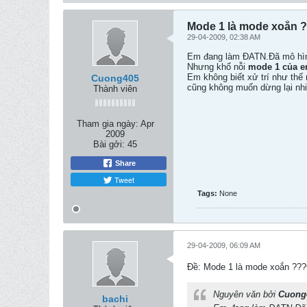
Mode 1 là mode xoắn 
29-04-2009, 02:38 AM
Em đang làm ĐATN.Đã mô hình
Nhưng khổ nỗi
mode 1 của e
Em không biết xử trí như thế
Cuong405
cũng không muốn dừng lại nhi
Thành viên
Tham gia ngày:
Apr
2009
Bài gởi:
45
Share
Tweet
Tags:
None
29-04-2009, 06:09 AM
Ðề: Mode 1 là mode xoắn ?
Nguyên văn bởi
Cuong
bachi