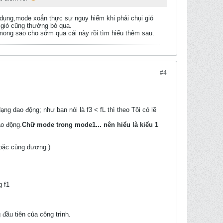
dụng,mode xoắn thực sự nguy hiểm khi phải chụi gió
 gió cũng thường bỏ qua.
mong sao cho sớm qua cái này rồi tìm hiểu thêm sau.
#4
ạng dao động; như bạn nói là f3 < fL thì theo Tôi có lẽ
ao động.
Chữ mode trong mode1... nên hiểu là kiểu 1
hoặc cùng dương )
g f1
 đầu tiên của công trình.