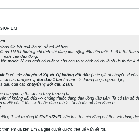
??GIÚP EM
nvm
oad file kết quả lên thì dễ trả lời hơn.
ồ án TN thì thường chỉ tính với dạng dao động đầu tiên thôi, 1 số ít thì tính 
về mode của dao động.
 đến mode 12
mà etab nó xuất ra cho bạn thực chất nó chỉ là tối đa thuộc 4 
hất
là có các
chuyển vị Xij và Yij không đổi dấu
( các giá trị chuyển vị cù
là có các
chuyển vị đổi dấu 1 lần
(từ âm --> dương hoặc ngược lại )
là dấu của các
chuyển vị đổi dấu 2 lần
.
uả chuyển vị thì có thê thấy thường là
yển vị không đổi dấu --> chúng thuộc dạng dao động đầu tiên. Ta có tần số d
 vị đổi dấu 1 lần --> thuộc dạng thứ 2. Ta có tần số dao động f2.
3.
 động fL thì thường là
f1<fL<f2<f3
. nên khi tính gió động chỉ tính với dạng da
trên em đã biết.Em đã giải quyết được triệt để vấn đề rồi.