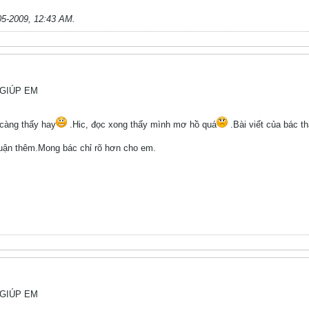
05-2009, 12:43 AM
.
??GIÚP EM
 càng thấy hay
.Hic, đọc xong thấy mình mơ hồ quá
.Bài viết của bác t
luận thêm.Mong bác chỉ rõ hơn cho em.
??GIÚP EM