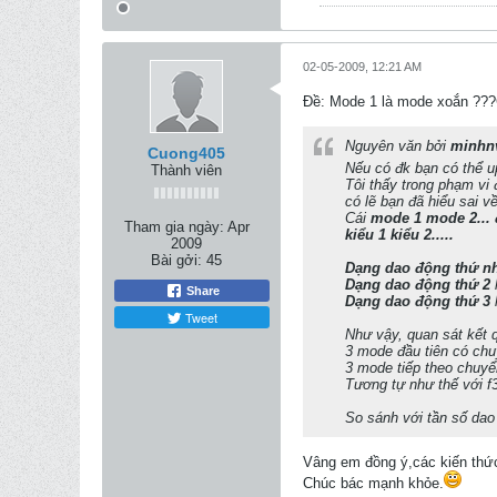
02-05-2009, 12:21 AM
Ðề: Mode 1 là mode xoắn ?
Nguyên văn bởi
minh
Cuong405
Nếu có đk bạn có thể upl
Thành viên
Tôi thấy trong phạm vi đ
có lẽ bạn đã hiểu sai 
Cái
mode 1 mode 2...
Tham gia ngày:
Apr
kiểu 1 kiểu 2.....
2009
Bài gởi:
45
Dạng dao động thứ n
Dạng dao động thứ 2
Share
Dạng dao động thứ 3
Tweet
Như vậy, quan sát kết q
3 mode đầu tiên có chu
3 mode tiếp theo chuyển
Tương tự như thế với f
So sánh với tần số dao
Vâng em đồng ý,các kiến thức 
Chúc bác mạnh khỏe.