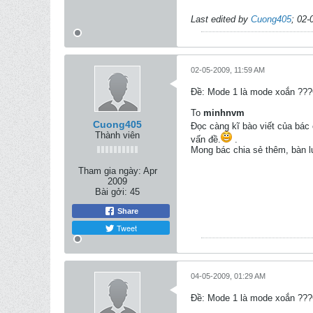
Last edited by
Cuong405
;
02-
02-05-2009, 11:59 AM
Ðề: Mode 1 là mode xoắn ?
To
minhnvm
Cuong405
Đọc càng kĩ bào viết của bác
Thành viên
vấn đề.
.
Mong bác chia sẻ thêm, bàn 
Tham gia ngày:
Apr
2009
Bài gởi:
45
Share
Tweet
04-05-2009, 01:29 AM
Ðề: Mode 1 là mode xoắn ?