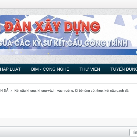
PHÁP LUẬT
BIM - CÔNG NGHỆ
THƯ VIỆN
TUYỂN DỤNG
CH ĐÁ
Kết cấu khung, khung-vách, vách cứng, lõi bê tông cốt thép, kết cấu gạch đá