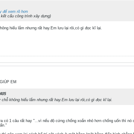
y để xem rõ hơn
 kết cấu công trình xây dựng)
g hiểu lắm nhưng rất hay.Em lưu lại rôi,có gì đọc kĩ lại.
??GIÚP EM
405
hỗ không hiểu lắm nhưng rất hay.Em lưu lại rôi,có gì đọc kĩ lại.
ra có 1 câu rất hay "...vì nếu độ cứng chống xoắn nhỏ hơn chống uốn thì n
ấn."