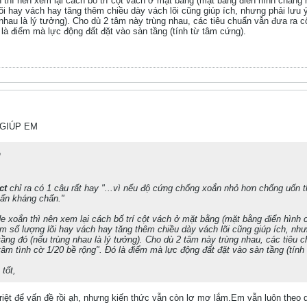
thì nên xem lại cách bố trí cột vách ở mặt bằng (mặt bằng điển hình chẳng 
õi hay vách hay tăng thêm chiều dày vách lõi cũng giúp ích, nhưng phải lưu
nhau là lý tưởng). Cho dù 2 tâm này trùng nhau, các tiêu chuẩn vẫn đưa ra c
 là điểm mà lực động đất đặt vào sàn tầng (tính từ tâm cứng).
??GIÚP EM
b
ct
chỉ ra có 1 câu rất hay "...vì nếu độ cứng chống xoắn nhỏ hơn chống uốn
uẩn kháng chấn."
 xoắn thì nên xem lại cách bố trí cột vách ở mặt bằng (mặt bằng điển hình 
m số lượng lõi hay vách hay tăng thêm chiều dày vách lõi cũng giúp ích, nh
tầng đó (nếu trùng nhau là lý tưởng). Cho dù 2 tâm này trùng nhau, các tiêu 
tâm tình cờ 1/20 bề rộng". Đó là điểm mà lực động đất đặt vào sàn tầng (tính
tốt,
iệt để vấn đề rồi ạh, nhưng kiến thức vẫn còn lơ mơ lắm.Em vẫn luôn theo dõi