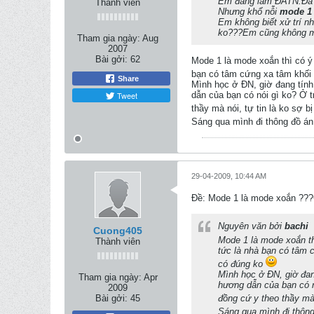
Em đang làm ĐATN.Đã m
Thành viên
Nhưng khổ nỗi
mode 1 
Em không biết xử trí n
ko???Em cũng không mu
Tham gia ngày:
Aug
2007
Bài gởi:
62
Mode 1 là mode xoắn thì có ý
bạn có tâm cứng xa tâm khối 
Share
Mình học ở ĐN, giờ đang tính 
Tweet
dẫn của bạn có nói gì ko? Ở t
thầy mà nói, tự tin là ko sợ 
Sáng qua mình đi thông đồ án t
29-04-2009, 10:44 AM
Ðề: Mode 1 là mode xoắn ?
Nguyên văn bởi
bachi
Cuong405
Mode 1 là mode xoắn th
Thành viên
tức là nhà bạn có tâm c
có đúng ko
Mình học ở ĐN, giờ đang
Tham gia ngày:
Apr
hương dẫn của bạn có nó
2009
Bài gởi:
45
đồng cứ y theo thầy mà 
Sáng qua mình đi thông 