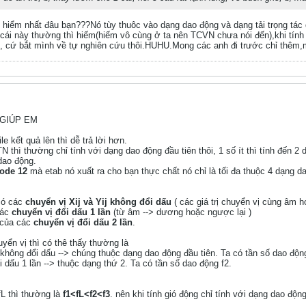
hiểm nhất đâu bạn???Nó tùy thuôc vào dạng dao động và dạng tải trọng tác 
cái này thường thì hiếm(hiếm vô cùng ở ta nên TCVN chưa nói đến),khi tính
, cứ bắt mình về tự nghiên cứu thôi.HUHU.Mong các anh đi trước chỉ thêm,
??GIÚP EM
e kết quả lên thì dễ trả lời hơn.
N thì thường chỉ tính với dạng dao động đầu tiên thôi, 1 số ít thì tính đến 2 d
dao động.
ode 12
mà etab nó xuất ra cho bạn thực chất nó chỉ là tối đa thuộc 4 dạng d
có các
chuyển vị Xij và Yij không đổi dấu
( các giá trị chuyển vị cùng âm 
các
chuyển vị đổi dấu 1 lần
(từ âm --> dương hoặc ngược lại )
 của các
chuyển vị đổi dấu 2 lần
.
yển vị thì có thê thấy thường là
không đổi dấu --> chúng thuộc dạng dao động đầu tiên. Ta có tần số dao độn
i dấu 1 lần --> thuộc dạng thứ 2. Ta có tần số dao động f2.
fL thì thường là
f1<fL<f2<f3
. nên khi tính gió động chỉ tính với dạng dao động