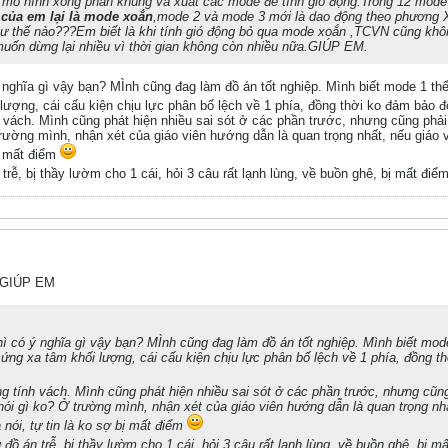
ô hình xong phần khung và xuất các mode để tính gió động.Trong 12 mode t
của em lại là mode xoắn
,mode 2 và mode 3 mới là dao động theo phương 
hư thế nào???Em biết là khi tính gió động bỏ qua mode xoắn ,TCVN cũng khô
ốn dừng lại nhiều vì thời gian không còn nhiều nữa.GIÚP EM.
 nghĩa gì vậy bạn? MÌnh cũng đag làm đồ án tốt nghiệp. Mình biết mode 1 th
lượng, cái cấu kiện chịu lực phân bố lệch về 1 phía, đồng thời ko đảm bảo 
vách. Mình cũng phát hiện nhiều sai sót ở các phần trước, nhưng cũng phải 
rường mình, nhận xét của giáo viên hướng dẫn là quan trọng nhất, nếu giáo v
bị mất điểm
rễ, bị thầy lườm cho 1 cái, hỏi 3 câu rất lạnh lùng, về buồn ghê, bị mất điểm
??GIÚP EM
ì có ý nghĩa gì vậy bạn? MÌnh cũng đag làm đồ án tốt nghiệp. Mình biết mod
ứng xa tâm khối lượng, cái cấu kiện chịu lực phân bố lệch về 1 phía, đồng t
 tính vách. Mình cũng phát hiện nhiều sai sót ở các phần trước, nhưng cũng 
i gì ko? Ở trường mình, nhận xét của giáo viên hướng dẫn là quan trọng nhất
nói, tự tin là ko sợ bị mất điểm
đồ án trễ, bị thầy lườm cho 1 cái, hỏi 3 câu rất lạnh lùng, về buồn ghê, bị m