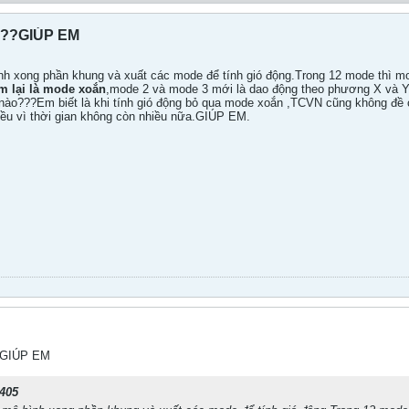
???GIÚP EM
 xong phần khung và xuất các mode để tính gió động.Trong 12 mode thì mod
m lại là mode xoắn
,mode 2 và mode 3 mới là dao động theo phương X và Y
 nào???Em biết là khi tính gió động bỏ qua mode xoắn ,TCVN cũng không đề
ều vì thời gian không còn nhiều nữa.GIÚP EM.
??GIÚP EM
405