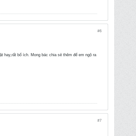
#6
hật hay,rất bổ ích. Mong bác chia sẻ thêm để em ngộ ra
#7