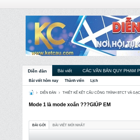
Bài viết
CÁC VĂN BẢN QUY PHẠM 
Diễn đàn
Bài viết hôm nay
Thành viên
Lịch
DIỄN ĐÀN
THIẾT KẾ KẾT CẤU CÔNG TRÌNH BTCT VÀ GẠ
Mode 1 là mode xoắn ???GIÚP EM
BÀI GỞI
BÀI VIẾT MỚI NHẤT