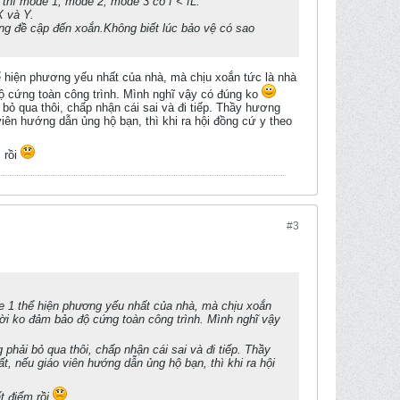
hì mode 1, mode 2, mode 3 có f < fL.
X và Y.
ng đề cập đến xoắn.Không biết lúc bảo vệ có sao
ể hiện phương yếu nhất của nhà, mà chịu xoắn tức là nhà
độ cứng toàn công trình. Mình nghĩ vậy có đúng ko
bỏ qua thôi, chấp nhận cái sai và đi tiếp. Thầy hương
iên hướng dẫn ủng hộ bạn, thì khi ra hội đồng cứ y theo
 rồi
#3
e 1 thể hiện phương yếu nhất của nhà, mà chịu xoắn
hời ko đảm bảo độ cứng toàn công trình. Mình nghĩ vậy
phải bỏ qua thôi, chấp nhận cái sai và đi tiếp. Thầy
, nếu giáo viên hướng dẫn ủng hộ bạn, thì khi ra hội
ất điểm rồi