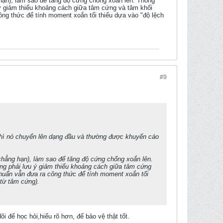
hạn), làm sao để tăng độ cứng chống xoắn lên. Thông
 ý giảm thiểu khoảng cách giữa tâm cứng và tâm khối
ông thức để tính moment xoắn tối thiểu dựa vào "độ lệch
#9
 thì nó chuyển lên dạng đầu và thường được khuyến cáo
chẳng hạn), làm sao để tăng độ cứng chống xoắn lên.
ưng phải lưu ý giảm thiểu khoảng cách giữa tâm cứng
chuẩn vẫn đưa ra công thức để tính moment xoắn tối
 từ tâm cứng).
 để học hỏi,hiểu rõ hơn, để bảo vệ thật tốt.