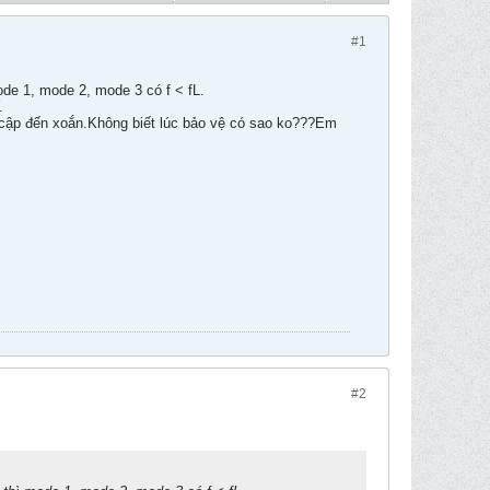
#1
e 1, mode 2, mode 3 có f < fL.
.
 cập đến xoắn.Không biết lúc bảo vệ có sao ko???Em
#2