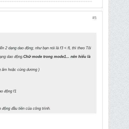
#5
đến 2 dạng dao động; như bạn nói là f3 < fL thì theo Tôi
dạng dao động.
Chữ mode trong mode1... nên hiểu là
ng âm hoặc cùng dương )
ao động f1
o động đầu tiên của công trình.