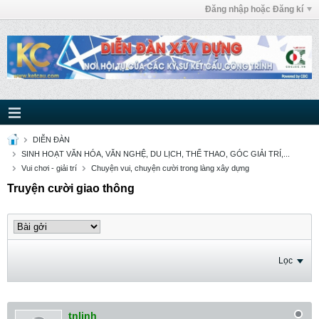
Đăng nhập hoặc Đăng kí
DIỄN ĐÀN
SINH HOẠT VĂN HÓA, VĂN NGHỆ, DU LỊCH, THỂ THAO, GÓC GIẢI TRÍ,...
Vui chơi - giải trí
Chuyện vui, chuyện cười trong làng xây dựng
Truyện cười giao thông
Lọc
tnlinh