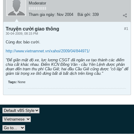
Moderator
Tham gia ngày:
Nov 2004
Bài gởi:
339
Truyện cười giao thông
#1
30-04-2009, 08:15 PM
Cùng đọc báo cười.
http://www.vietnamnet.vn/xahoi/2009/04/844971/
"Để giãn mật độ xe, lực lượng CSGT đã ngăn xe tạo thành các điểm
chia cắt khác nhau. Điểm KCN Đồng Văn - cầu Yên Lệnh được phân
đoạn đến trạm thu phí Cầu Giẽ; hai đầu Cầu Giẽ cũng được “cô lập” để
giảm tải trọng xe ôtô đứng bất di bất dịch trên lòng cầu."
Tags:
None