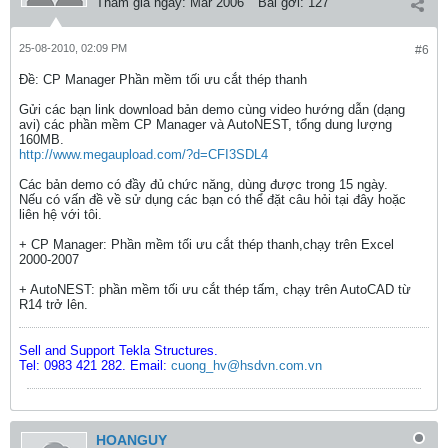
Tham gia ngày:
Mar 2006
Bài gởi:
127
25-08-2010, 02:09 PM
#6
Ðề: CP Manager Phần mềm tối ưu cắt thép thanh
Gửi các bạn link download bản demo cùng video hướng dẫn (dạng
avi) các phần mềm CP Manager và AutoNEST, tổng dung lượng
160MB.
http://www.megaupload.com/?d=CFI3SDL4
Các bản demo có đầy đủ chức năng, dùng được trong 15 ngày.
Nếu có vấn đề về sử dụng các bạn có thể đặt câu hỏi tại đây hoặc
liên hệ với tôi.
+ CP Manager: Phần mềm tối ưu cắt thép thanh,chạy trên Excel
2000-2007
+ AutoNEST: phần mềm tối ưu cắt thép tấm, chạy trên AutoCAD từ
R14 trở lên.
Sell and Support Tekla Structures.
Tel: 0983 421 282. Email:
cuong_hv@hsdvn.com.vn
HOANGUY