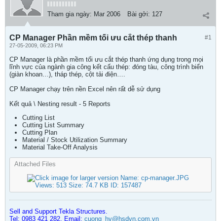
Tham gia ngày:
Mar 2006
Bài gởi:
127
CP Manager Phần mềm tối ưu cắt thép thanh
#1
27-05-2009, 06:23 PM
CP Manager là phần mềm tối ưu cắt thép thanh ứng dụng trong mọi
lĩnh vực của ngành gia công kết cấu thép: đóng tàu, công trình biển
(giàn khoan…), tháp thép, cột tải điện….
CP Manager chạy trên nền Excel nên rất dễ sử dụng
Kết quả \ Nesting result - 5 Reports
Cutting List
Cutting List Summary
Cutting Plan
Material / Stock Utilization Summary
Material Take-Off Analysis
Attached Files
Sell and Support Tekla Structures.
Tel: 0983 421 282. Email:
cuong_hv@hsdvn.com.vn