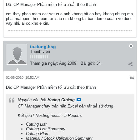
Ðề: CP Manager Phần mềm tối ưu cắt thép thanh
em thay phan mem cat sat cua anh khong bit co hay khong nhung ma
phai mat xien thi e bun roi. sao em khong tai ban demo cua a ve duoc
vay nhi. ai co xho e xin.
ta.dung.bsg
Thành viên
Tham gia ngày:
Aug 2009
Bài gởi:
34
02-05-2010, 10:52 AM
#4
Ðề: CP Manager Phần mềm tối ưu cắt thép thanh
Nguyên văn bởi
Hoàng Cường
CP Manager chạy trên nền Excel nên rất dễ sử dụng
Kết quả \ Nesting result - 5 Reports
Cutting List
Cutting List Summary
Cutting Plan
Material / Stock Utilization Summary