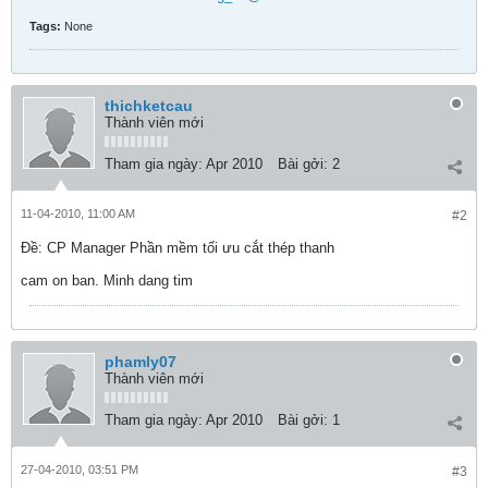
Tags:
None
thichketcau
Thành viên mới
Tham gia ngày:
Apr 2010
Bài gởi:
2
11-04-2010, 11:00 AM
#2
Ðề: CP Manager Phần mềm tối ưu cắt thép thanh
cam on ban. Minh dang tim
phamly07
Thành viên mới
Tham gia ngày:
Apr 2010
Bài gởi:
1
27-04-2010, 03:51 PM
#3