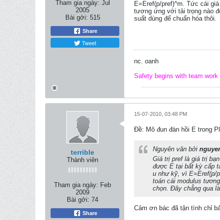
Tham gia ngày:
Jul
E=Eref(p/pref)^m. Tức cái giá
2005
tương ứng với tải trọng nào đ
Bài gởi:
515
suất dùng để chuẩn hóa thôi.
Share
Tweet
nc. oanh
Safety begins with team work
15-07-2010, 03:48 PM
Ðề: Mô đun đàn hồi E trong Pl
Nguyên văn bởi
nguye
terrible
Giá trị pref là giá trị 
Thành viên
được E tại bất kỳ cấp tả
u như kỹ, vì E=Eref(p/p
toán cái modulus tương 
Tham gia ngày:
Feb
chọn. Đây chẳng qua là
2009
Bài gởi:
74
Cảm ơn bác đã tận tình chỉ bả
Share