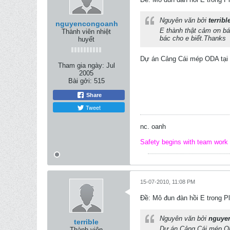
Nguyên văn bởi
terribl
nguyencongoanh
E thành thật cảm ơn bá
Thành viên nhiệt
bác cho e biết.Thanks
huyết
Dự án Cảng Cái mép ODA tại bà
Tham gia ngày:
Jul
2005
Bài gởi:
515
Share
Tweet
nc. oanh
Safety begins with team work
15-07-2010, 11:08 PM
Ðề: Mô đun đàn hồi E trong Pl
Nguyên văn bởi
nguye
terrible
Dự án Cảng Cái mép ODA
Thành viên