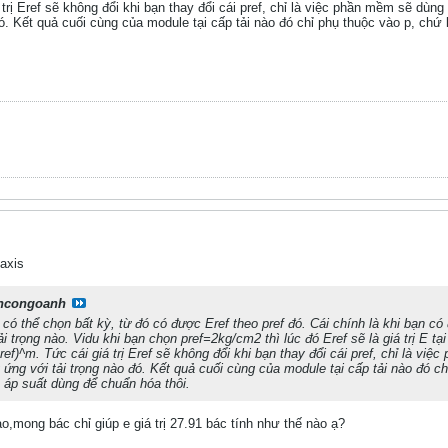
 trị Eref sẽ không đổi khi bạn thay đổi cái pref, chỉ là việc phần mềm sẽ dùn
ó. Kết quả cuối cùng của module tại cấp tải nào đó chỉ phụ thuộc vào p, chứ
axis
ncongoanh
bạn có thể chọn bất kỳ, từ đó có được Eref theo pref đó. Cái chính là khi bạn c
i trọng nào. Vidu khi bạn chọn pref=2kg/cm2 thì lúc đó Eref sẽ là giá trị E tại 
ref)^m. Tức cái giá trị Eref sẽ không đổi khi bạn thay đổi cái pref, chỉ là vi
ứng với tải trọng nào đó. Kết quả cuối cùng của module tại cấp tải nào đó c
 áp suất dùng để chuẩn hóa thôi.
o,mong bác chỉ giúp e giá trị 27.91 bác tính như thế nào ạ?