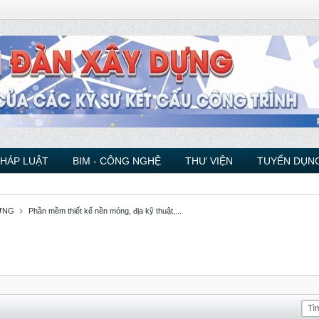
PHÁP LUẬT
BIM - CÔNG NGHỆ
THƯ VIỆN
TUYỂN DỤNG
ỰNG
Phần mềm thiết kế nền móng, địa kỹ thuật,...