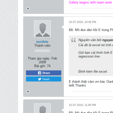
Safety begins with team work
15-07-2010, 10:46 PM
Ðề: Mô đun đàn hồi E trong Pl
Nguyên văn bởi
nguye
terrible
Cái đó là excel nó tín
Thành viên
Gửi bạn cái hình tính E
regression line.
Tham gia ngày:
Feb
2009
Bài gởi:
74
Đính kèm file excel.
Share
Tweet
E thành thật cảm ơn bác Oanh
biết.Thanks
15-07-2010, 11:05 PM
Ðề: Mô đun đàn hồi E trong Pl