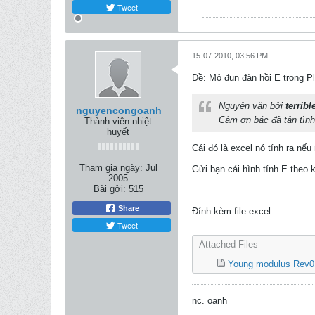
Tweet
15-07-2010, 03:56 PM
Ðề: Mô đun đàn hồi E trong Pl
Nguyên văn bởi
terribl
nguyencongoanh
Cảm ơn bác đã tận tình 
Thành viên nhiệt
huyết
Cái đó là excel nó tính ra n
Tham gia ngày:
Jul
Gửi bạn cái hình tính E theo k
2005
Bài gởi:
515
Share
Đính kèm file excel.
Tweet
Attached Files
Young modulus Rev0
nc. oanh