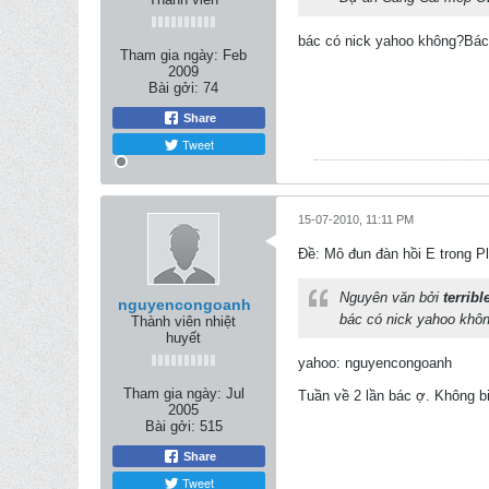
bác có nick yahoo không?Bác
Tham gia ngày:
Feb
2009
Bài gởi:
74
Share
Tweet
15-07-2010, 11:11 PM
Ðề: Mô đun đàn hồi E trong Pl
Nguyên văn bởi
terribl
nguyencongoanh
bác có nick yahoo khô
Thành viên nhiệt
huyết
yahoo: nguyencongoanh
Tham gia ngày:
Jul
Tuần về 2 lần bác ợ. Không 
2005
Bài gởi:
515
Share
Tweet