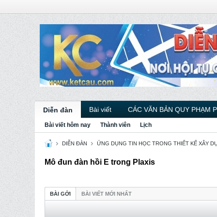
Bài viết
CÁC VĂN BẢN QUY PHẠM 
Diễn đàn
Bài viết hôm nay
Thành viên
Lịch
DIỄN ĐÀN
ỨNG DỤNG TIN HỌC TRONG THIẾT KẾ XÂY D
Mô đun đàn hồi E trong Plaxis
BÀI GỞI
BÀI VIẾT MỚI NHẤT