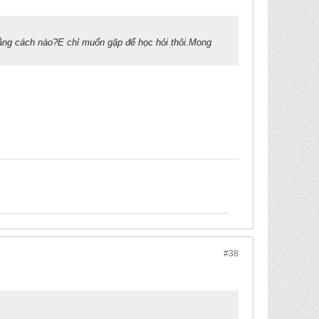
bằng cách nào?E chỉ muốn gặp để học hỏi thôi.Mong
#38