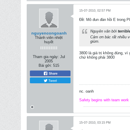
15-07-2010, 02:57 PM
Ðề: Mô đun đàn hồi E trong Pl
Nguyên văn bởi
terribl
nguyencongoanh
Cảm ơn bác rất nhiều về
Thành viên nhiệt
giùm.
huyết
3800 là giá trị không đúng, vì
Tham gia ngày:
Jul
chứ không phải 3800
2005
Bài gởi:
515
Share
Tweet
nc. oanh
Safety begins with team work
15-07-2010, 03:15 PM