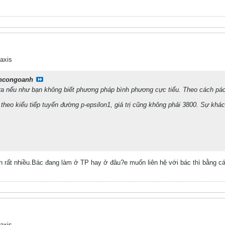
axis
ncongoanh
h ra nếu như bạn không biết phương pháp bình phương cực tiểu. Theo cách pác
 theo kiểu tiếp tuyến đường p-epsilon1, giá trị cũng không phải 3800. Sự khác
 rất nhiều.Bác đang làm ở TP hay ở đâu?e muốn liên hệ với bác thì bằng c
axis