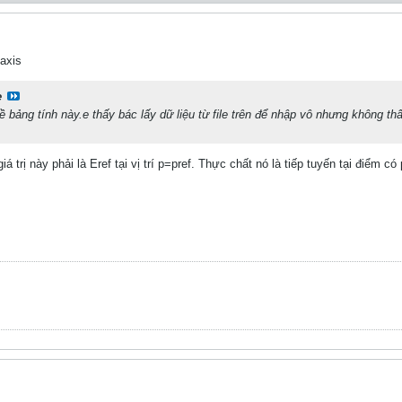
axis
e
 bảng tính này.e thấy bác lấy dữ liệu từ file trên để nhập vô nhưng không thấy
 giá trị này phải là Eref tại vị trí p=pref. Thực chất nó là tiếp tuyến tại điể