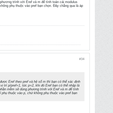
g phương trình với Eref và m để tính toán cái modulus
 không phụ thuộc vào pref bạn chọn. Đây chẳng qua là áp
#34
ó được Eref theo pref và hệ số m thì bạn có thể xác định
vị trí p/pref=1, tức p=2, khi đó Eref bạn có thể nhập là
ệc phần mềm sẽ dùng phương trình với Eref và m để tính
hỉ phụ thuộc vào p, chứ không phụ thuộc vào pref bạn