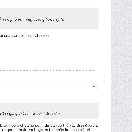
 điểm có p=pref, trong trường hợp này là
gại quá.Cảm ơn bác rất nhiều.
#33
hiều ngại quá.Cảm ơn bác rất nhiều.
c Eref theo pref và hệ số m thì bạn có thể xác định được E
1, tức p=2, khi đó Eref bạn có thể nhập là u như kỹ, vì