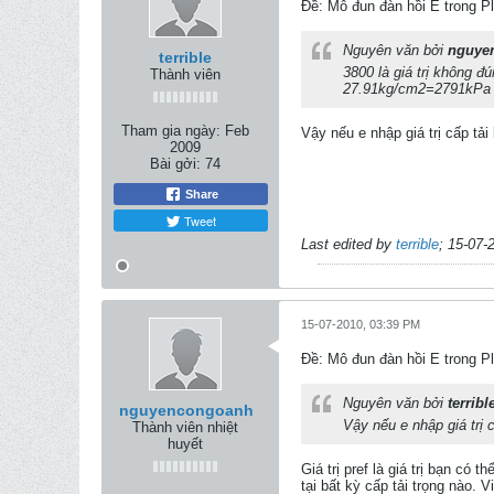
Ðề: Mô đun đàn hồi E trong Pl
Nguyên văn bởi
nguye
terrible
3800 là giá trị không đú
Thành viên
27.91kg/cm2=2791kPa 
Tham gia ngày:
Feb
Vậy nếu e nhập giá trị cấp tả
2009
Bài gởi:
74
Share
Tweet
Last edited by
terrible
;
15-07-
15-07-2010, 03:39 PM
Ðề: Mô đun đàn hồi E trong Pl
Nguyên văn bởi
terribl
nguyencongoanh
Vậy nếu e nhập giá trị 
Thành viên nhiệt
huyết
Giá trị pref là giá trị bạn có
tại bất kỳ cấp tải trọng nào. V