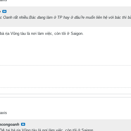
e
c Oanh rất nhiều.Bác đang làm ở TP hay ở đâu?e muốn liên hệ với bác thì 
 rịa Vũng tàu là nơi làm việc, còn tôi ở Saigon.
axis
ncongoanh
 tại bà rịa Vũng tàu là nơi làm việc, còn tôi ở Saigon.