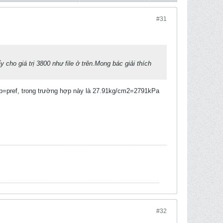
#31
 cho giá trị 3800 như file ở trên.Mong bác giải thích
m có p=pref, trong trường hợp này là 27.91kg/cm2=2791kPa
#32