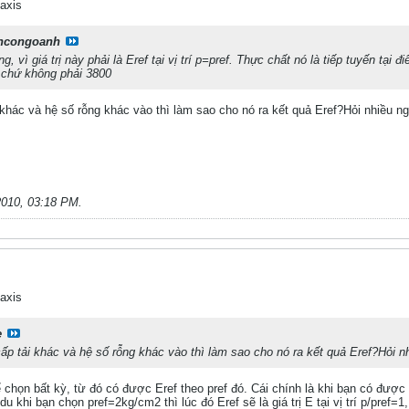
axis
ncongoanh
ng, vì giá trị này phải là Eref tại vị trí p=pref. Thực chất nó là tiếp tuyến tại
chứ không phải 3800
i khác và hệ số rỗng khác vào thì làm sao cho nó ra kết quả Eref?Hỏi nhiều n
2010, 03:18 PM
.
axis
e
cấp tải khác và hệ số rỗng khác vào thì làm sao cho nó ra kết quả Eref?Hỏi n
 thể chọn bất kỳ, từ đó có được Eref theo pref đó. Cái chính là khi bạn có đượ
idu khi bạn chọn pref=2kg/cm2 thì lúc đó Eref sẽ là giá trị E tại vị trí p/pref=