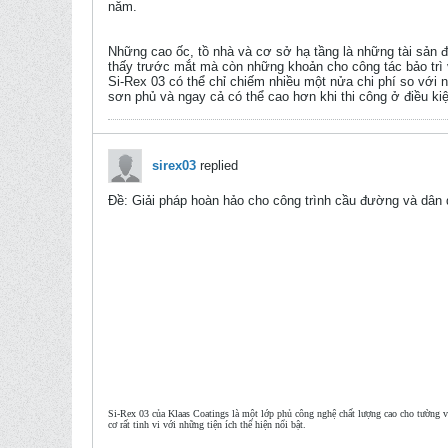
năm.
Những cao ốc, tồ nhà và cơ sở hạ tầng là những tài sản đ
thấy trước mắt mà còn những khoản cho công tác bảo trì 
Si-Rex 03 có thể chỉ chiếm nhiều một nửa chi phí so với 
sơn phủ và ngay cả có thể cao hơn khi thi công ở điều kiệ
sirex03
replied
Ðề: Giải pháp hoàn hảo cho công trình cầu đường và dân
Si-Rex 03 của Klaas Coatings là một lớp phủ công nghệ chất lượng cao cho tường và
cơ rất tinh vi với những tiện ích thể hiện nổi bật.