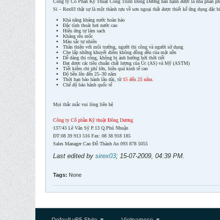
Công ty Cổ Phần Kỹ Thuật Công Trình Đông Dương hân hạnh được là nhà phân phố
Si – Rex03 thật sự là một thành tựu về sơn ngoại thất được thiết kế ứng dụng đặc bi
Khả năng kháng nước hoàn hảo
Đặc tính thoát hơi nước cao
Hiệu ứng tự làm sạch
Kháng rêu mốc
Màu sắc tự nhiên
Thân thiện với môi trường, người thi công và người sử dụng
Che lấp những khuyết điểm không đồng đều của mặt nền
Dễ dàng thi công, không bị ảnh hưởng bởi thời tiết
Đạt được các tiêu chuẩn chất lượng của Úc (AS) và Mỹ (ASTM)
Tiết kiệm chi phí lớn, hiệu quả kinh tế cao
Độ bền lên đến 25–30 năm
Thời hạn bảo hành lâu dài, từ
15 đến 25 năm
.
Chế độ bảo hành quốc tế
Mọi thắc mắc vui lòng liên hệ
Công ty Cổ phần Kỹ thuật Đông Dương
137/43 Lê Văn Sỹ P.13 Q.Phú Nhuận
ĐT:08 39 913 516 Fax: 08 38 918 185
Sales Manager Cao Đỗ Thành An 093 878 5055
Last edited by
sirex03
;
15-07-2009, 04:39 PM
.
Tags:
None