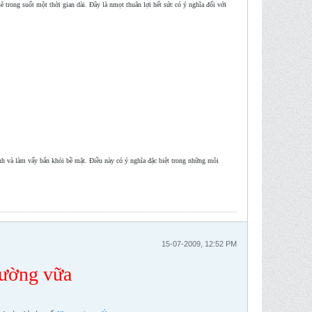
trong suốt một thời gian dài. Đây là nmọt thuân lợi hết sức có ý nghĩa đối với
nh và làm vấy bẩn khỏi bề mặt. Điều này có ý nghĩa đặc biệt trong những môi
15-07-2009, 12:52 PM
tường vữa