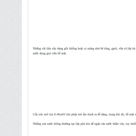
Những vật liệu xây dựng gốc khống hoặc xi măng như bê tông, gạch, vữa và lớp bả đề
nước đọng giọt trên bề mặt.
Cấu trúc mở của Si-Rex03 cho phép hơi ẩm thoát ra dễ dàng, trong khi đó, bề mặt 
Những sơn nước thông thường tạo lớp phủ kín để ngăn cản nước thấm vào, tuy nhiên 