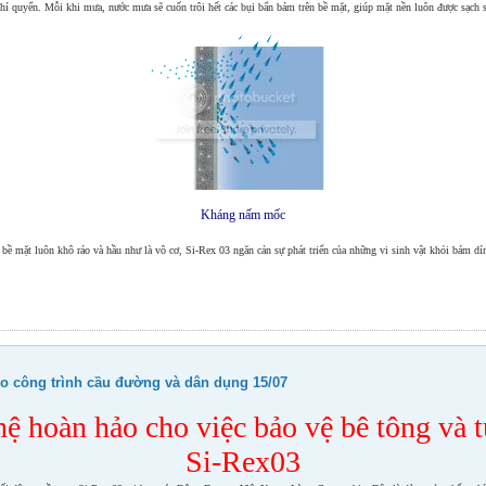
í quyển. Mỗi khi mưa, nước mưa sẽ cuốn trôi hết các bụi bẩn bám trên bề mặt, giúp mặt nền luôn được sạch sẽ 
Kháng nấm mốc
bề mặt luôn khô ráo và hầu như là vô cơ, Si-Rex 03 ngăn cản sự phát triển của những vi sinh vật khỏi bám dí
o công trình cầu đường và dân dụng 15/07
ệ hoàn hảo cho việc bảo vệ bê tông và 
Si-Rex03