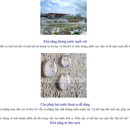
Khả năng kháng nước tuyệt vời
u có tính hút ẩm và như thế rất nhanh bị hư hại. Si-Rex03 có tính kháng nước cao, bảo vệ bề mặt tuyệt đối kh
Cho phép hơi nước thoát ra dễ dàng
và những mao dẫn của Si-Rex 03 vẫn là những hợp chất kháng nước mạnh mẽ. Sự kết hợp đổi mới này giúp cho 
chúng có một nhược điểm rất lớn trong việc cho nước thốt ra. Điều này có thể làm cho mặt nền “đổ mồ hôi” và
Khả năng tự làm sạch