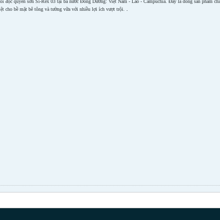
i độc quyền sơn Si-Rex 03 tại ba nước Đông Dương: Việt Nam - Lào - Campuchia.
Đây là dòng sản phẩm chí
.
ệt cho bề mặt bê tông và tường vữa với nhiều lợi ích vượt trội.