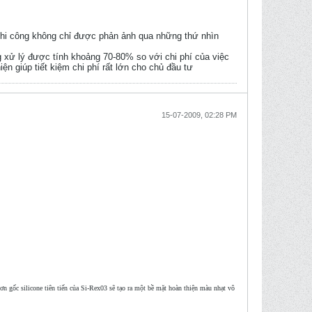
g thi công không chỉ được phản ảnh qua những thứ nhìn
g xử lý được tính khoảng 70-80% so với chi phí của việc
n giúp tiết kiệm chi phí rất lớn cho chủ đầu tư
15-07-2009, 02:28 PM
ơn gốc silicone tiên tiến của Si-Rex03 sẽ tạo ra một bề mặt hoàn thiện màu nhạt vô