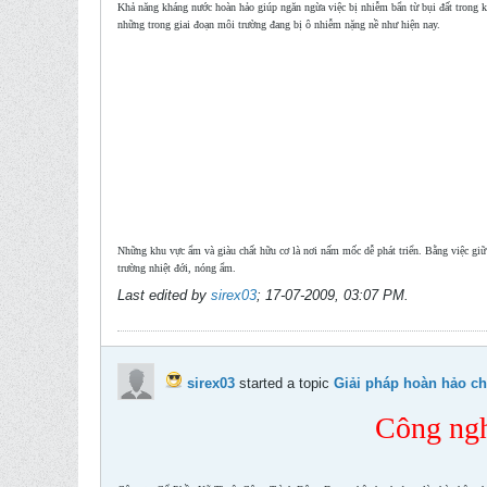
Khả năng kháng nước hoàn hảo giúp ngăn ngừa việc bị nhiễm bẩn từ bụi đất trong kh
những trong giai đoạn môi trường đang bị ô nhiễm nặng nề như hiện nay.
Những khu vực ẩm và giàu chất hữu cơ là nơi nấm mốc dễ phát triển. Bằng việc giữ 
trường nhiệt đới, nóng ẩm.
Last edited by
sirex03
;
17-07-2009, 03:07 PM
.
sirex03
started a topic
Giải pháp hoàn hảo ch
Công ngh