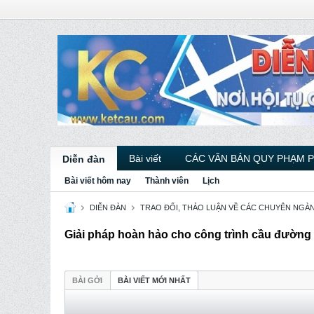
Bài viết
CÁC VĂN BẢN QUY PHẠM 
Diễn đàn
Bài viết hôm nay
Thành viên
Lịch
DIỄN ĐÀN
TRAO ĐỔI, THẢO LUẬN VỀ CÁC CHUYÊN NGÀ
Giải pháp hoàn hảo cho công trình cầu đường
BÀI GỞI
BÀI VIẾT MỚI NHẤT