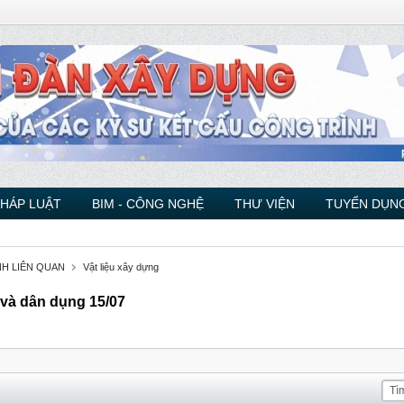
PHÁP LUẬT
BIM - CÔNG NGHỆ
THƯ VIỆN
TUYỂN DỤNG
NH LIÊN QUAN
Vật liệu xây dựng
 và dân dụng 15/07