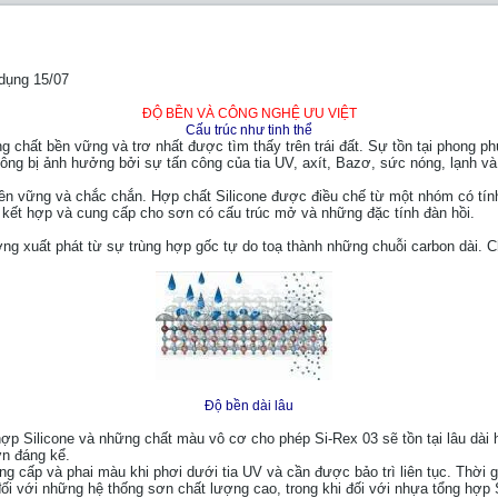
 dụng 15/07
ĐỘ BỀN VÀ CÔNG NGHỆ ƯU VIỆT
Cấu trúc như tinh thể
hững chất bền vững và trơ nhất được tìm thấy trên trái đất. Sự tồn tại phong
không bị ảnh hưởng bởi sự tấn công của tia UV, axít, Bazơ, sức nóng, lạnh v
ể bền vững và chắc chắn. Hợp chất Silicone được điều chế từ một nhóm có t
e kết hợp và cung cấp cho sơn có cấu trúc mở và những đặc tính đàn hồi.
ờng xuất phát từ sự trùng hợp gốc tự do toạ thành những chuỗi carbon dài.
Độ bền dài lâu
ợp Silicone và những chất màu vô cơ cho phép Si-Rex 03 sẽ tồn tại lâu dài
ơn đáng kể.
g cấp và phai màu khi phơi dưới tia UV và cần được bảo trì liên tục. Thời g
i với những hệ thống sơn chất lượng cao, trong khi đối với nhựa tổng hợp Si