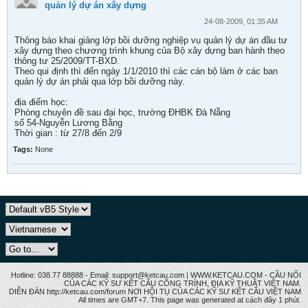
quản lý dự án xây dựng
24-08-2009, 01:35 AM
Thông báo khai giảng lớp bồi dưỡng nghiệp vụ quản lý dự án đầu tư
xây dựng theo chương trình khung của Bộ xây dựng ban hành theo
thông tư 25/2009/TT-BXD.
Theo qui định thì đến ngày 1/1/2010 thì các cán bộ làm ở các ban
quản lý dự án phải qua lớp bồi dưỡng này.
địa điểm học:
Phòng chuyên đề sau đại học, trường ĐHBK Đà Nẵng
số 54-Nguyễn Lương Bằng
Thời gian : từ 27/8 đến 2/9
Tags:
None
Hotline: 038.77 88888 - Email: support@ketcau.com | WWW.KETCAU.COM - CẦU NỐI
CỦA CÁC KỸ SƯ KẾT CẤU CÔNG TRÌNH, ĐỊA KỸ THUẬT VIỆT NAM.
DIỄN ĐÀN http://ketcau.com/forum NƠI HỘI TỤ CỦA CÁC KỸ SƯ KẾT CÂU VIỆT NAM
All times are GMT+7. This page was generated at cách đây 1 phút.