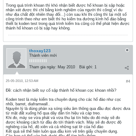
Trong quá trình khoan thì khó nhận biết được hố khoan bị sập hoặc
nhận xét được thì chỉ bằng kinh nghiệm của người thì công( ví du
như địa chất đột nhiên thay đổi...) còn sau khi thi công thì tại một số
công trình theo như em biết thì họ kiểm tra đường kình hố đào bằng
thiết bị koden test trong quá trình kiểm tra cũng có thể phát hiện được
thành hố khoan có bị sập hay không.
thoxay123
Thành viên mới
Tham gia ngày:
May 2010
Bài gởi:
1
25-05-2010, 12:53 AM
#4
Ðề: cách nhận biết sự cố sập thành hố khoan cọc khoan nhồi?
Koden test là máy kiểm tra chuyên dụng cho các hố đào như cọc
nhồi, barret, diaframwall..
Nguyên lý là dùng phản xạ sóng siêu âm thông qua đầu đọc được đưa
từ mặt đất xuống hố qua dây dẫn tín hiệu và cáp treo.
Khi đo, máy se vừa phát và vừa thu lại tín hiệu do đó máy sẽ đo
được khoảng cách từ đầu đo tới thành vách. Máy sẽ đo được độ
nghiêng của hố, độ xiên và cả những sạt lở của hố đào
Kết quả sẽ thể hiện luôn qua đầu kim vẽ trên giấy chuyên dụng.
Các bạn có thể vào link dưới đây để tìm hiểu thêm.