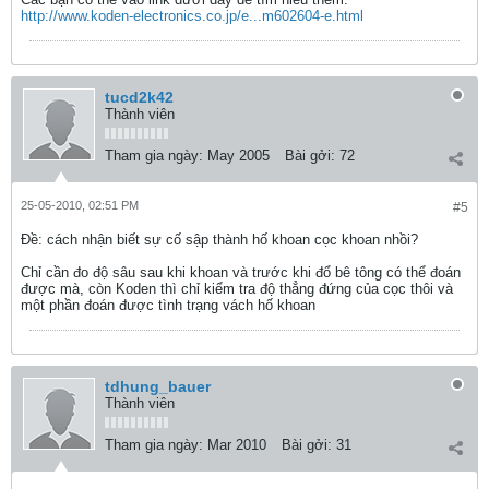
http://www.koden-electronics.co.jp/e...m602604-e.html
tucd2k42
Thành viên
Tham gia ngày:
May 2005
Bài gởi:
72
25-05-2010, 02:51 PM
#5
Ðề: cách nhận biết sự cố sập thành hố khoan cọc khoan nhồi?
Chỉ cần đo độ sâu sau khi khoan và trước khi đổ bê tông có thể đoán
được mà, còn Koden thì chỉ kiểm tra độ thẳng đứng của cọc thôi và
một phần đoán được tình trạng vách hố khoan
tdhung_bauer
Thành viên
Tham gia ngày:
Mar 2010
Bài gởi:
31