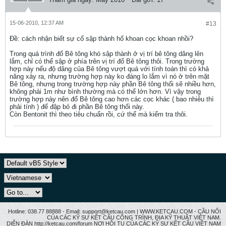
15-06-2010, 12:37 AM
#13
Ðề: cách nhận biết sự cố sập thành hố khoan cọc khoan nhồi?
Trong quá trình đổ Bê tông khó sập thành ở vị trí bê tông dâng lên
lắm, chỉ có thể sập ở phía trên vị trí đổ Bê tông thôi. Trong trường
hợp này nếu độ dâng của Bê tông vượt quá với tính toán thì có khả
năng xảy ra, nhưng trường hợp này ko đáng lo lắm vì nó ở trên mặt
Bê tông, nhưng trong trường hợp này phần Bê tông thối sẽ nhiều hơn,
không phải 1m như bình thường mà có thể lớn hơn. Vì vậy trong
trường hợp này nên đổ Bê tông cao hơn các cọc khác ( bao nhiêu thì
phải tính ) để đập bỏ đi phần Bê tông thối này.
Còn Bentonit thì theo tiêu chuẩn rồi, cứ thế mà kiểm tra thôi.
Hotline: 038.77 88888 - Email: support@ketcau.com | WWW.KETCAU.COM - CẦU NỐI
CỦA CÁC KỸ SƯ KẾT CẤU CÔNG TRÌNH, ĐỊA KỸ THUẬT VIỆT NAM.
DIỄN ĐÀN http://ketcau.com/forum NƠI HỘI TỤ CỦA CÁC KỸ SƯ KẾT CÂU VIỆT NAM