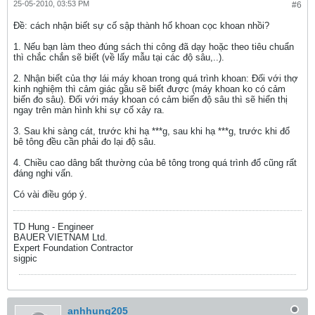
25-05-2010, 03:53 PM
#6
Ðề: cách nhận biết sự cố sập thành hố khoan cọc khoan nhồi?
1. Nếu bạn làm theo đúng sách thi công đã dạy hoặc theo tiêu chuẩn
thì chắc chắn sẽ biết (về lấy mẫu tại các độ sâu,..).
2. Nhận biết của thợ lái máy khoan trong quá trình khoan: Đối với thợ
kinh nghiệm thì cảm giác gầu sẽ biết được (máy khoan ko có cảm
biến đo sâu). Đối với máy khoan có cảm biến độ sâu thì sẽ hiển thị
ngay trên màn hình khi sự cố xảy ra.
3. Sau khi sàng cát, trước khi hạ ***g, sau khi hạ ***g, trước khi đổ
bê tông đều cần phải đo lại độ sâu.
4. Chiều cao dâng bất thường của bê tông trong quá trình đổ cũng rất
đáng nghi vấn.
Có vài điều góp ý.
TD Hung - Engineer
BAUER VIETNAM Ltd.
Expert Foundation Contractor
sigpic
anhhung205