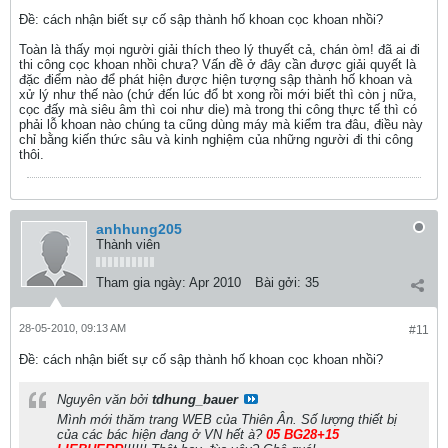
Ðề: cách nhận biết sự cố sập thành hố khoan cọc khoan nhồi?
Toàn là thấy mọi người giải thích theo lý thuyết cả, chán òm! đã ai đi
thi công cọc khoan nhồi chưa? Vấn đề ở đây cần được giải quyết là
đặc điểm nào để phát hiện được hiện tượng sập thành hố khoan và
xử lý như thế nào (chứ đến lúc đổ bt xong rồi mới biết thì còn j nữa,
cọc đấy mà siêu âm thì coi như die) mà trong thi công thực tế thì có
phải lỗ khoan nào chúng ta cũng dùng máy mà kiểm tra đâu, điều này
chỉ bằng kiến thức sâu và kinh nghiệm của những người đi thi công
thôi.
anhhung205
Thành viên
Tham gia ngày:
Apr 2010
Bài gởi:
35
28-05-2010, 09:13 AM
#11
Ðề: cách nhận biết sự cố sập thành hố khoan cọc khoan nhồi?
Nguyên văn bởi
tdhung_bauer
Mình mới thăm trang WEB của Thiên Ân. Số lượng thiết bị
của các bác hiện đang ở VN hết à?
05 BG28+15