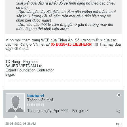
xuất kết quả đầu ra (Biểu đồ vẽ hình dạng hố theo các chiều
cụ thể)
- Dựa vào gầu lấy đất (Nếu khi đưa gầu xuống mà thành mới
sập thì 1 lượng đất sẽ nằm trên mặt gầu, dấu hiệu này sẽ
nhận biết được ngay)
- Dựa vào các thết bị cảm ứng gắn ở gầu ở những máy đời
mới cũng có thể phát hiện được.
Mình mới thăm trang WEB của Thiên Ân. Số lượng thiết bị của các
bác hiện đang ở VN hết à?
05 BG28+15 LIEBHERR
!!!!!! Thật hay đùa
vậy? Ghê quá!
TD Hung - Engineer
BAUER VIETNAM Ltd.
Expert Foundation Contractor
sigpic
bauban4
Thành viên mới
Tham gia ngày:
Apr 2009
Bài gởi:
3
28-05-2010, 08:36 AM
#10