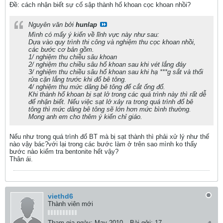
Ðề: cách nhận biết sự cố sập thành hố khoan cọc khoan nhồi?
Nguyên văn bởi
hunlap
Mình có mấy ý kiến về lĩnh vực này như sau:
Dựa vào quy trình thi công và nghiệm thu cọc khoan nhồi,
các bước cơ bản gồm.
1/ nghiệm thu chiều sâu khoan
2/ nghiệm thu chiều sâu hố khoan sau khi vét lắng đáy
3/ nghiệm thu chiều sâu hố khoan sau khi hạ ***g sắt và thổi
rửa cặn lắng trước khi đổ bê tông.
4/ nghiệm thu mức dâng bê tông để cắt ống đổ.
Khi thành hố khoan bị sạt lở trong các quá trình này thì rất dễ
để nhận biết. Nếu việc sạt lở xảy ra trong quá trình đổ bê
tông thì mức dâng bê tông sẽ lớn hơn mức bình thường.
Mong anh em cho thêm ý kiến chỉ giáo.
Nếu như trong quá trình đổ BT mà bị sạt thành thì phải xử lý như thế
nào vậy bác?với lại trong các bước làm ở trên sao mình ko thấy
bước nào kiểm tra bentonite hết vậy?
Thân ái.
viethd6
Thành viên mới
Tham gia ngày:
May 2010
Bài gởi:
17