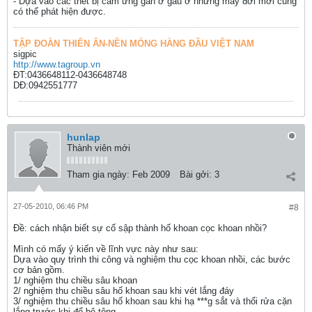
- Dựa vào các thết bị cảm ứng gắn ở gầu ở những máy đời mới cũng
có thể phát hiện được.
TẬP ĐOÀN THIÊN ÂN-NỀN MÓNG HÀNG ĐẦU VIỆT NAM
sigpic
http://www.tagroup.vn
ĐT:0436648112-0436648748
DĐ:0942551777
hunlap
Thành viên mới
Tham gia ngày:
Feb 2009
Bài gởi:
3
27-05-2010, 06:46 PM
#8
Ðề: cách nhận biết sự cố sập thành hố khoan cọc khoan nhồi?
Mình có mấy ý kiến về lĩnh vực này như sau:
Dựa vào quy trình thi công và nghiệm thu cọc khoan nhồi, các bước
cơ bản gồm.
1/ nghiệm thu chiều sâu khoan
2/ nghiệm thu chiều sâu hố khoan sau khi vét lắng đáy
3/ nghiệm thu chiều sâu hố khoan sau khi hạ ***g sắt và thổi rửa cặn
lắng trước khi đổ bê tông.