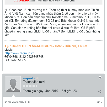
LIEBHERR
!!!!!! Thật hay đùa vậy? Ghê quá!
Hi, Chào bác .Bình thường mà. Toàn bộ thiết bị máy móc của Thiên
Ân ở Việt Nam cả. Hiện đang nhập thêm 1 số con máy đào và máy
khoan nữa. Còn cẩu phục vụ như Kobelco và Sumitomo, KH , ED thì
vô đối. Em cũng đã xem con BG 28 nhà Bác khoan rồi.Nó khoan tốc
độ thì vô đối. Có cọc D1500 sâu 55m, ngàm sỏi 5m mà khoan có 3,5
giờ. Còn dịch vụ hãng bên Bác thì chưa được tốt lắm. Có lẽ phải
chuyển hướng sang LIEBHERR chăng? Bọn LIEBHERR cũng khủng
lắm.
TẬP ĐOÀN THIÊN ÂN-NỀN MÓNG HÀNG ĐẦU VIỆT NAM
sigpic
http://www.tagroup.vn
ĐT:0436648112-0436648748
DĐ:0942551777
superbolt
Thành viên mới
Tham gia ngày:
Jan 2010
Bài gởi:
23
14-06-2010, 03:24 PM
#12