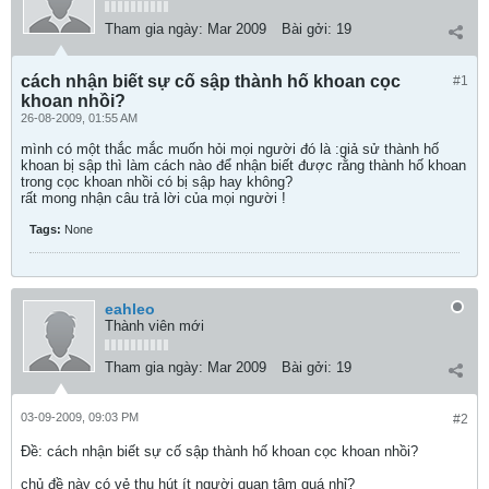
Tham gia ngày:
Mar 2009
Bài gởi:
19
cách nhận biết sự cố sập thành hố khoan cọc
#1
khoan nhồi?
26-08-2009, 01:55 AM
mình có một thắc mắc muốn hỏi mọi người đó là :giả sử thành hố
khoan bị sập thì làm cách nào để nhận biết được rằng thành hố khoan
trong cọc khoan nhồi có bị sập hay không?
rất mong nhận câu trả lời của mọi người !
Tags:
None
eahleo
Thành viên mới
Tham gia ngày:
Mar 2009
Bài gởi:
19
03-09-2009, 09:03 PM
#2
Ðề: cách nhận biết sự cố sập thành hố khoan cọc khoan nhồi?
chủ đề này có vẻ thu hút ít người quan tâm quá nhỉ?