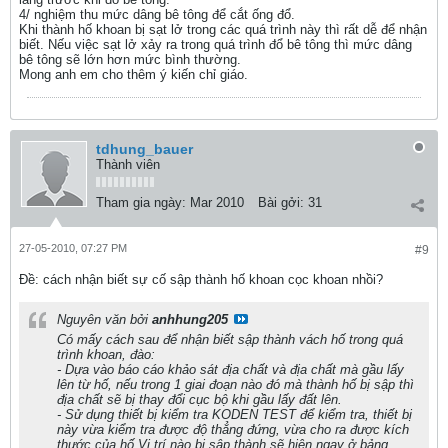
4/ nghiệm thu mức dâng bê tông để cắt ống đổ.
Khi thành hố khoan bị sạt lở trong các quá trình này thì rất dễ để nhận
biết. Nếu việc sạt lở xảy ra trong quá trình đổ bê tông thì mức dâng
bê tông sẽ lớn hơn mức bình thường.
Mong anh em cho thêm ý kiến chỉ giáo.
tdhung_bauer
Thành viên
Tham gia ngày:
Mar 2010
Bài gởi:
31
27-05-2010, 07:27 PM
#9
Ðề: cách nhận biết sự cố sập thành hố khoan cọc khoan nhồi?
Nguyên văn bởi
anhhung205
Có mấy cách sau để nhận biết sập thành vách hố trong quá
trình khoan, đào:
- Dựa vào báo cáo khảo sát địa chất và địa chất mà gầu lấy
lên từ hố, nếu trong 1 giai đoạn nào đó mà thành hố bị sập thì
địa chất sẽ bị thay đổi cục bộ khi gầu lấy đất lên.
- Sử dụng thiết bị kiểm tra KODEN TEST để kiểm tra, thiết bị
này vừa kiểm tra được độ thẳng đứng, vừa cho ra được kích
thước của hố.Vị trí nào bị sập thành sẽ hiện ngay ở bảng