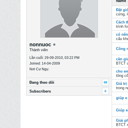
Name
Đặt gi
cứng, l
Cách t
trình
fo
có nên
cấu khu
nonnuoc
Công n
Thành viên
Lần cuối: 29-09-2010, 03:22 PM
cần gi
BTCT ứ
Joined: 14-04-2009
Nơi Cư Ngụ:
cho em
tông cố
Ðang theo dõi
68
Giá tr
trong 
Subscribers
0
giúp e
Giúp 
Giải p
BTCT n