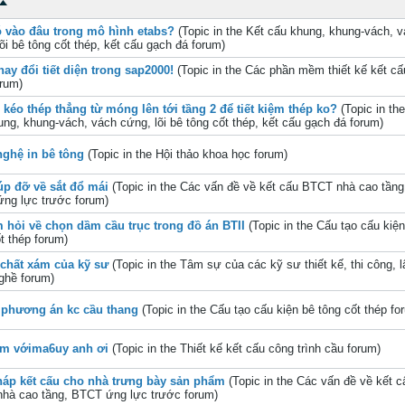
ó vào đâu trong mô hình etabs?
(Topic in the
Kết cấu khung, khung-vách, 
õi bê tông cốt thép, kết cấu gạch đá
forum)
hay đổi tiết diện trong sap2000!
(Topic in the
Các phần mềm thiết kế kết cấ
rum)
 kéo thép thẳng từ móng lên tới tầng 2 để tiết kiệm thép ko?
(Topic in th
ng, khung-vách, vách cứng, lõi bê tông cốt thép, kết cấu gạch đá
forum)
ghệ in bê tông
(Topic in the
Hội thảo khoa học
forum)
úp đỡ về sắt đổ mái
(Topic in the
Các vấn đề về kết cấu BTCT nhà cao tầng
ng lực trước
forum)
 hỏi về chọn dầm cầu trục trong đồ án BTII
(Topic in the
Cấu tạo cấu kiện
t thép
forum)
ị chất xám của kỹ sư
(Topic in the
Tâm sự của các kỹ sư thiết kế, thi công, 
nghề
forum)
 phương án kc cầu thang
(Topic in the
Cấu tạo cấu kiện bê tông cốt thép
fo
em vớima6uy anh ơi
(Topic in the
Thiết kế kết cấu công trình cầu
forum)
háp kết cấu cho nhà trưng bày sản phẩm
(Topic in the
Các vấn đề về kết c
hà cao tầng, BTCT ứng lực trước
forum)