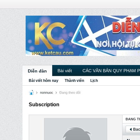
Bài viết
CÁC VĂN BẢN QUY PHẠM 
Diễn đàn
Bài viết hôm nay
Thành viên
Lịch
nonnuoc
Ðang theo dõi
Subscription
ÐANG T
Bac