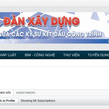
PHÁP LUẬT
BIM - CÔNG NGHỆ
THƯ VIỆN
TUYỂN DỤNG
HEO DÕI
SUBSCRIBERS
k to Profile
Showing
68
Subscriptions