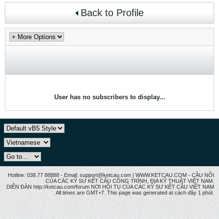
Back to Profile
User has no subscribers to display...
Hotline: 038.77 88888 - Email: support@ketcau.com | WWW.KETCAU.COM - CẦU NỐI
CỦA CÁC KỸ SƯ KẾT CẤU CÔNG TRÌNH, ĐỊA KỸ THUẬT VIỆT NAM.
DIỄN ĐÀN http://ketcau.com/forum NƠI HỘI TỤ CỦA CÁC KỸ SƯ KẾT CÂU VIỆT NAM
All times are GMT+7. This page was generated at cách đây 1 phút.