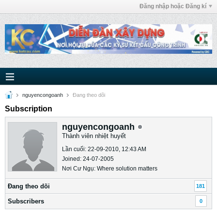
Đăng nhập hoặc Đăng kí
nguyencongoanh
Ðang theo dõi
Subscription
nguyencongoanh
Thành viên nhiệt huyết
Lần cuối: 22-09-2010, 12:43 AM
Joined: 24-07-2005
Nơi Cư Ngụ: Where solution matters
Ðang theo dõi
181
Subscribers
0