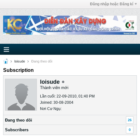
Đăng nhập hoặc Đăng kí
loisude
Ðang theo dõi
Subscription
loisude
Thành viên mới
Lần cuối: 22-09-2010, 01:40 PM
Joined: 30-08-2004
Nơi Cư Ngụ:
Ðang theo dõi
26
Subscribers
0