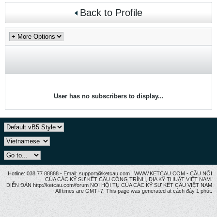
Back to Profile
User has no subscribers to display...
Hotline: 038.77 88888 - Email: support@ketcau.com | WWW.KETCAU.COM - CẦU NỐI
CỦA CÁC KỸ SƯ KẾT CẤU CÔNG TRÌNH, ĐỊA KỸ THUẬT VIỆT NAM.
DIỄN ĐÀN http://ketcau.com/forum NƠI HỘI TỤ CỦA CÁC KỸ SƯ KẾT CÂU VIỆT NAM
All times are GMT+7. This page was generated at cách đây 1 phút.