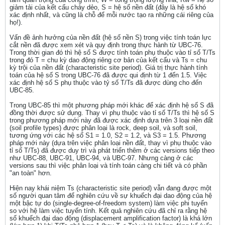
giảm tải của kết cấu chảy dẻo, S = hệ số nền đất (đây là hệ số khó
xác định nhất, và cũng là chỗ để mỗi nước tạo ra những cái riêng của
họ!).
Vấn đề ảnh hưởng của nền đất (hệ số nền S) trong việc tính toán lực
cắt nền đã được xem xét và quy định trong thực hành từ UBC-76.
Trong thời gian đó thì hệ số S được tính toán phụ thuộc vào tỉ số T/Ts
trong đó T = chu kỳ dao động riêng cơ bản của kết cấu và Ts = chu
kỳ trội của nền đất (characteristic site period). Giá trị thực hành tính
toán của hệ số S trong UBC-76 đã được qui định từ 1 đến 1.5. Việc
xác định hệ số S phụ thuộc vào tỷ số T/Ts đã được dùng cho đến
UBC-85.
Trong UBC-85 thì một phương pháp mới khác để xác định hệ số S đã
đồng thời được sử dụng. Thay vì phụ thuộc vào tỉ số T/Ts thì hệ số S
trong phương pháp mới này đã được xác định dựa trên 3 loại nền đất
(soil profile types) được phân loại là rock, deep soil, và soft soil,
tương ứng với các hệ số S1 = 1.0, S2 = 1.2, và S3 = 1.5. Phương
pháp mới này (dựa trên việc phân loại nền đất, thay vì phụ thuộc vào
tỉ số T/Ts) đã được duy trì và phát triển thêm ở các versions tiếp theo
như UBC-88, UBC-91, UBC-94, và UBC-97. Nhưng càng ở các
versions sau thì việc phân loại và tính toán càng chi tiết và có phần
"an toàn" hơn.
Hiện nay khái niệm Ts (characteristic site period) vẫn đang được một
số người quan tâm để nghiên cứu về sự khuếch đại dao động của hệ
một bậc tự do (single-degree-of-freedom system) làm việc phi tuyến
so với hệ làm việc tuyến tính. Kết quả nghiên cứu đã chỉ ra rằng hệ
số khuếch đại dao động (displacement amplification factor) là khá lớn