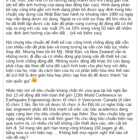
ở các mức sàn nhà có xu hướng tăng nhanh hơn khi càng gần mái
(do kể đến ành hưởng của dạng dao động bậc cao). Hình dạng phân
bố này cũng khá gần với hình dạng phân bố được quy đinh trong tiêu
chuẩn xây dựng của Nhật Bản ban hành từ khoảng năm 1980 và ngày
nay vẫn đang được sử dụng. Ngoài ra có một sự thay đổi lớn nữa là
họ đã thiết lập được các bản đồ phân vùng cường độ động đất có thể
xảy ra ứng với các xác suất 2% và 10% trong vòng 50 năm để nhằm
xác định ảnh hưởng của nền đất... (sẽ nói thêm sau)
Nói chung tiêu chuẩn để thiết kế các công trình chống động đất vẫn
còn nhiều vấn đề phải bàn và trong tương lai vẫn còn tiếp tục nhiều
thay đổi. Nhưng theo tôi thì Mỹ, Nhật Bản, và New Zealand vẫn là
những nước đi đầu và có nhiều đóng góp trong vấn đề thiết kế các
công trình chống động đất. Những nước động đất khác thì còn đang
phải chạy dài theo để sửa đổi cách tính toán cho phù hợp với điều
kiện của họ, mặc dù cách làm của họ có phần biến hóa như thế nào
đó (có thể là đơn giản hóa hay phức tạp hóa đi) để được thành "tài
sản quốc gia"-
Nhân tiện nói về tiêu chuẩn kháng chấn thì vừa qua tại hội nghị lần
thứ 13 về động đất trên tòan thế giới (13th World Conference on
Earthquake Engineering) được tổ chức ở Vancouver, Canada (4 năm
tổ chức 1 lẩn, lần tới sẽ được tổ chức ở Ấn Độ) tôi có nghe thấy các
bác engineers phản đối khá mạnh về việc các bác academics đang
ngày càng làm cho tiêu chuẩn phức tạp thêm. Đọc tiêu chuẩn bây giờ
ngày càng khó hiểu và mất thời gian! Họ cho rằng tiêu chuẩn hiện nay
quá rườm rà, có nhiều chi tiết không cần thiết đưa vào, nên cắt bỏ
bớt đi. Số trang nên giới hạn trong vòng khỏang 150 pages gì đó,
bằng nửa so với hiện nay…. Không biết mọi người nghĩ thế nào về
vấn đề này?