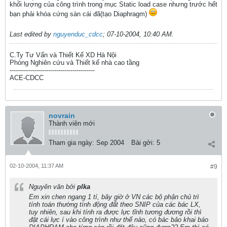
khối lượng của công trình trong mục Static load case nhưng trước hết
bạn phải khóa cứng sàn cái đã(tạo Diaphragm)
Last edited by
nguyenduc_cdcc
;
07-10-2004, 10:40 AM
.
C.Ty Tư Vấn và Thiết Kế XD Hà Nội
Phòng Nghiên cứu và Thiết kế nhà cao tầng
------------------------------------------
ACE-CDCC
novrain
Thành viên mới
Tham gia ngày:
Sep 2004
Bài gởi:
5
02-10-2004, 11:37 AM
#9
Nguyên văn bởi
plka
Em xin chen ngang 1 tí, bây giờ ở VN các bộ phận chủ trì
tính toán thường tính động đất theo SNIP của các bác LX,
tuy nhiên, sau khi tính ra được lực tĩnh tương đương rồi thì
đặt cái lực í vào công trình như thế nào, có bác bảo khai báo