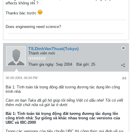
effects không nhỉ ?
Thanks bác trước
Does engineering need science?
TS.DinhVanThuat(Tokyo)
Thành viên mới
Tham gia ngày:
Sep 2004
Bài gởi:
25
30-09-2004, 06:04 PM
#4
Bài 1: Tính toán tải trọng động đất tương đương tác dụng lên công
trình nhà
Cám ơn bạn Taka đã gõ hộ giúp tôi tiếng Việt có dấu nhé! Tôi có viết
thêm một chút nữa và gửi lại ở dưới:
Bài 1: Tính toán tải trọng động đất tương đương tác dụng lên
công trình nhà: Sự giống và khác nhau trong các versions của
UBC và IBC-2000
Trong các versions của tiêu chuẩn UBC thì công thức qui định về sự