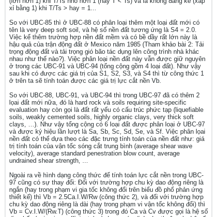
(lớn hơn 1) khi T/Ts nhỏ hơn 1 (hay T < Ts) và là không đáng kể (xấp
xỉ bằng 1) khi T/Ts > hay = 1...
So với UBC-85 thì ở UBC-88 có phân loại thêm một loại đất mới có
tên là very deep soft soil, và hệ số nền đất tương ứng là S4 = 2.0.
Việc kể thêm trường hợp nền đất mềm và có bề dầy rất lớn này là
hậu quả của trận động đất ở Mexico năm 1985 (Tham khảo bài 2: Tải
trọng động đất và tải trọng gió bão tác dụng lên công trình nhà khác
nhau như thế nào?). Việc phân loại nền đất này vẫn được giữ nguyên
ở trong các UBC-91 và UBC-94 (tổng cộng gồm 4 loại đất). Như vậy
sau khi có được các giá trị của S1, S2, S3, và S4 thì từ công thức 1
ở trên ta sẽ tính toán được các giá trị lực cắt nền Vb.
So với UBC-88, UBC-91, và UBC-94 thì trong UBC-97 đã có thêm 2
lọai đất mới nữa, đó là hard rock và soils requiring site-specific
evaluation hay còn gọi là đất rất yếu có cấu trúc phức tạp (liquefiable
soils, weakly cemented soils, highly organic clays, very thick soft
clays, …). Như vậy tổng cộng có 6 loại đất được phân loại ở UBC-97
và được ký hiệu lần lượt là Sa, Sb, Sc, Sd, Se, và Sf. Việc phân lọai
nền đất có thể dựa theo các đặc trưng tính toán của nền đất như: giá
trị tính toán của vận tốc sóng cắt trung bình (average shear wave
velocity), average standard penestration blow count, average
undrained shear strength, ...
Ngoài ra về hình dạng công thức để tính toán lực cắt nền trong UBC-
97 cũng có sự thay đổi: Đối với trường hợp chu kỳ dao động riêng là
ngắn (hay trong phạm vi gia tốc không đổi trên biểu đồ phổ phản ứng
thiết kế) thì Vb = 2.5Ca.I.W/Rw (công thức 2), và đối với trường hợp
chu kỳ dao động riêng là dài (hay trong phạm vi vận tốc không đổi) thì
Vb = Cv.I.W/(Rw.T) (công thức 3) trong đó Ca và Cv được gọi là hệ số