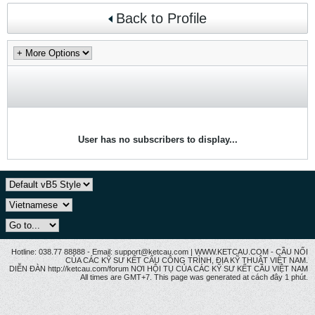
Back to Profile
User has no subscribers to display...
Hotline: 038.77 88888 - Email: support@ketcau.com | WWW.KETCAU.COM - CẦU NỐI
CỦA CÁC KỸ SƯ KẾT CẤU CÔNG TRÌNH, ĐỊA KỸ THUẬT VIỆT NAM.
DIỄN ĐÀN http://ketcau.com/forum NƠI HỘI TỤ CỦA CÁC KỸ SƯ KẾT CÂU VIỆT NAM
All times are GMT+7. This page was generated at cách đây 1 phút.