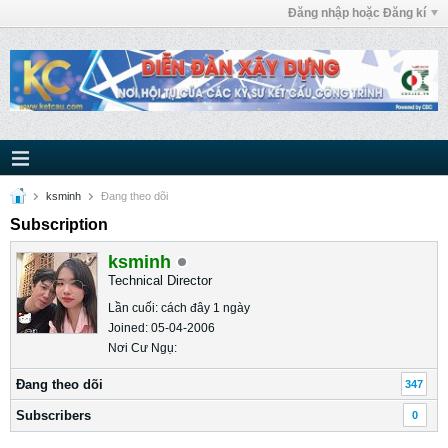
Đăng nhập hoặc Đăng kí
ksminh
Ðang theo dõi
Subscription
ksminh
Technical Director
Lần cuối: cách đây 1 ngày
Joined: 05-04-2006
Nơi Cư Ngụ:
Ðang theo dõi
347
Subscribers
0