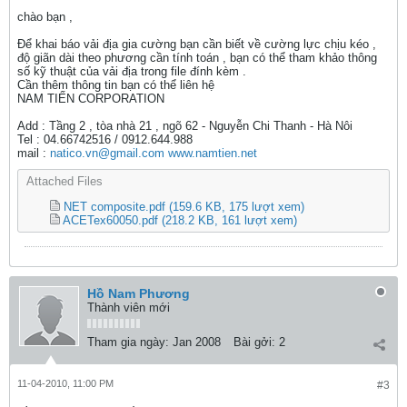
chào bạn ,
Để khai báo vải địa gia cường bạn cần biết về cường lực chịu kéo ,
độ giãn dài theo phương cần tính toán , bạn có thể tham khảo thông
số kỹ thuật của vải địa trong file đính kèm .
Cần thêm thông tin bạn có thể liên hệ
NAM TIẾN CORPORATION
Add : Tầng 2 , tòa nhà 21 , ngõ 62 - Nguyễn Chi Thanh - Hà Nôi
Tel : 04.66742516 / 0912.644.988
mail :
natico.vn@gmail.com
www.namtien.net
Attached Files
NET composite.pdf
(159.6 KB, 175 lượt xem)
ACETex60050.pdf
(218.2 KB, 161 lượt xem)
Hồ Nam Phương
Thành viên mới
Tham gia ngày:
Jan 2008
Bài gởi:
2
11-04-2010, 11:00 PM
#3