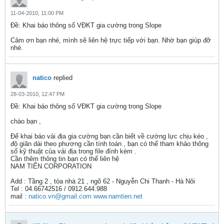
11-04-2010, 11:00 PM
Ðề: Khai báo thông số VĐKT gia cường trong Slope
Cảm ơn bạn nhé, mình sẽ liên hệ trực tiếp với bạn. Nhờ bạn giúp đỡ
nhé.
natico
replied
28-03-2010, 12:47 PM
Ðề: Khai báo thông số VĐKT gia cường trong Slope
chào bạn ,
Để khai báo vải địa gia cường bạn cần biết về cường lực chịu kéo ,
độ giãn dài theo phương cần tính toán , bạn có thể tham khảo thông
số kỹ thuật của vải địa trong file đính kèm .
Cần thêm thông tin bạn có thể liên hệ
NAM TIẾN CORPORATION
Add : Tầng 2 , tòa nhà 21 , ngõ 62 - Nguyễn Chi Thanh - Hà Nôi
Tel : 04.66742516 / 0912.644.988
mail :
natico.vn@gmail.com
www.namtien.net